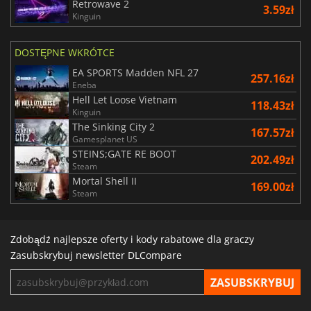
Retrowave 2
3.59zł
Kinguin
DOSTĘPNE WKRÓTCE
EA SPORTS Madden NFL 27
257.16zł
Eneba
Hell Let Loose Vietnam
118.43zł
Kinguin
The Sinking City 2
167.57zł
Gamesplanet US
STEINS;GATE RE BOOT
202.49zł
Steam
Mortal Shell II
169.00zł
Steam
Zdobądź najlepsze oferty i kody rabatowe dla graczy
Zasubskrybuj newsletter DLCompare