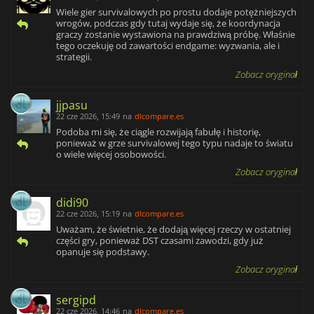
Wiele gier survivalowych po prostu dodaje potężniejszych
wrogów, podczas gdy tutaj wydaje się, że koordynacja
graczy zostanie wystawiona na prawdziwą próbę. Właśnie
tego oczekuję od zawartości endgame: wyzwania, ale i
strategii.
Zobacz oryginał
jjpasu
22 cze 2026, 15:49
na
dlcompare.es
Podoba mi się, że ciągle rozwijają fabułę i historię,
ponieważ w grze survivalowej tego typu nadaje to światu
o wiele więcej osobowości.
Zobacz oryginał
didi90
22 cze 2026, 15:19
na
dlcompare.es
Uważam, że świetnie, że dodają więcej rzeczy w ostatniej
części gry, ponieważ DST czasami zawodzi, gdy już
opanuje się podstawy.
Zobacz oryginał
sergipd
22 cze 2026, 14:46
na
dlcompare.es