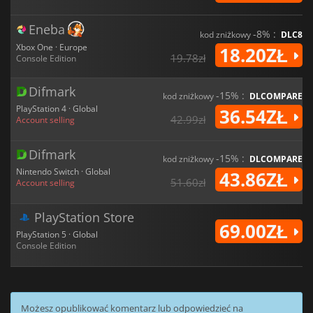
Eneba
-8% :
kod zniżkowy
DLC8
Xbox One · Europe
18.20ZŁ
19.78zł
Console Edition
Difmark
-15% :
kod zniżkowy
DLCOMPARE
PlayStation 4 · Global
36.54ZŁ
42.99zł
Account selling
Difmark
-15% :
kod zniżkowy
DLCOMPARE
Nintendo Switch · Global
43.86ZŁ
51.60zł
Account selling
PlayStation Store
69.00ZŁ
PlayStation 5 · Global
Console Edition
Możesz opublikować komentarz lub odpowiedzieć na