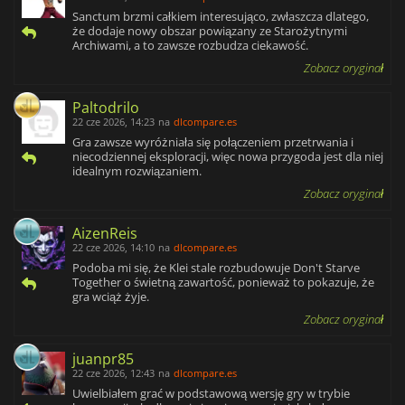
Sanctum brzmi całkiem interesująco, zwłaszcza dlatego,
że dodaje nowy obszar powiązany ze Starożytnymi
Archiwami, a to zawsze rozbudza ciekawość.
Zobacz oryginał
Paltodrilo
22 cze 2026, 14:23
na
dlcompare.es
Gra zawsze wyróżniała się połączeniem przetrwania i
niecodziennej eksploracji, więc nowa przygoda jest dla niej
idealnym rozwiązaniem.
Zobacz oryginał
AizenReis
22 cze 2026, 14:10
na
dlcompare.es
Podoba mi się, że Klei stale rozbudowuje Don't Starve
Together o świetną zawartość, ponieważ to pokazuje, że
gra wciąż żyje.
Zobacz oryginał
juanpr85
22 cze 2026, 12:43
na
dlcompare.es
Uwielbiałem grać w podstawową wersję gry w trybie