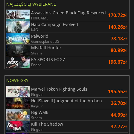
NAJCZĘŚCIEJ WYBIERANE
Assassin's Creed Black Flag Resynced
170.72zł
HRKGAME
Halo Campaign Evolved
140.26zł
K4G
Palworld
78.18zł
Gamesplanet US
Mistfall Hunter
80.99zł
Steam
EA SPORTS FC 27
196.67zł
Eneba
NOWE GRY
Marvel Tokon Fighting Souls
195.55zł
Kinguin
HellSlave II Judgment of the Archon
26.70zł
Kinguin
Big Walk
44.99zł
Steam
Kill The Shadow
32.77zł
Kinguin