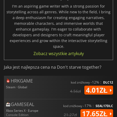
I'm an aspiring game writer with a strong passion for
storytelling across all genres. While new to the field, I bring
a deep enthusiasm for creating engaging narratives,
memorable characters, and immersive worlds that
enhance gameplay. I'm eager to collaborate with
developers and designers to craft meaningful player
experiences and grow within the interactive storytelling
space.
Zobacz wszystkie artykuły
Jaka jest najlepsza cena na Don't starve together?
HRKGAME
-12% :
kod zniżkowy
DLC12
Steam · Global
4.01ZŁ
4.56zł
GAMESEAL
-17% :
kod zniżkowy
SEAL17DLC
Xbox Series X · Europe
17.65ZŁ
21.27zł
Console Edition