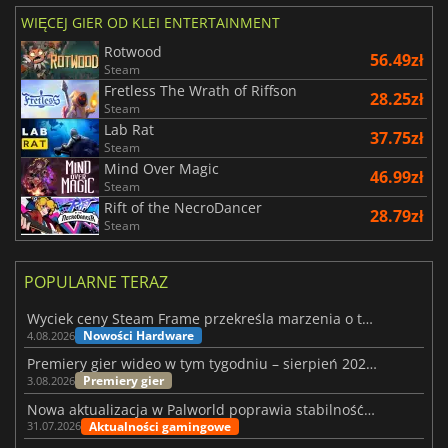
WIĘCEJ GIER OD KLEI ENTERTAINMENT
Rotwood
56.49zł
Steam
Fretless The Wrath of Riffson
28.25zł
Steam
Lab Rat
37.75zł
Steam
Mind Over Magic
46.99zł
Steam
Rift of the NecroDancer
28.79zł
Steam
POPULARNE TERAZ
Wyciek ceny Steam Frame przekreśla marzenia o tanim zestawie VR
Nowości Hardware
4.08.2026
Premiery gier wideo w tym tygodniu – sierpień 2026 r. (32. tydzień)
Premiery gier
3.08.2026
Nowa aktualizacja w Palworld poprawia stabilność Sunreach i walk z bossami
Aktualności gamingowe
31.07.2026