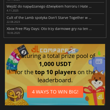
Wejdź do napędzanego dźwiękiem horroru I Hate This Place
4.11.2025
Cult of the Lamb spotyka Don't Starve Together w crossoverze
22.08.2023
Xbox Free Play Days: Oto trzy darmowe gry na ten weekend
18.06.2020
Featuring a total prize pool of
1,000 USDT
for the
top 10 players
on the
leaderboard.
4 WAYS TO WIN BIG!