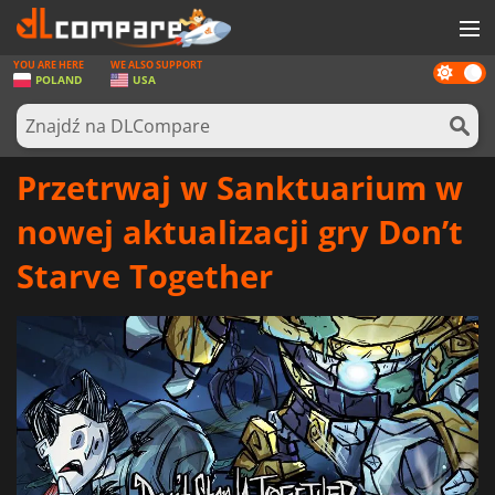
YOU ARE HERE
WE ALSO SUPPORT
Dark
GRY
POLAND
USA
mode
KARTY DO GIER
OPROGRAMOWANIE
Przetrwaj w Sanktuarium w
REWARDS
nowej aktualizacji gry Don’t
SPRZĘT KOMPUTEROWY
Starve Together
AKTUALNOŚCI
ZALOGUJ SIĘ LUB ZAREJESTRUJ