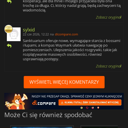
kooperacji, ale dla mnie i mojego przyjaciela była ona
trochę za długa. Ci, którzy nadal grają, będą zachwyceni tą
wiadomością.
Zobacz oryginał
sylxid
22 cze 2026, 12:22
na
dlcompare.com
Sanktuarium oferuje nowe, wymagające starcia z bossami
i łupami, a kompas Waymark ułatwia nawigację po
pomieszczeniach. Ulepszenia jakości rozgrywki, takie jak
rozplątywanie masowych osobliwości, również
usprawniają postępy.
Zobacz oryginał
WYŚWIETL WIĘCEJ KOMENTARZY
Może Ci się również spodobać