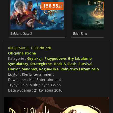
156.55
zł
175
Baldur's Gate 3
Elden Ring
INFORMACJE TECHNICZNE
Oficjalna strona
Kategorie :
Gry akcji
,
Przygodowe
,
Gry fabularne
,
Symulatory
,
Strategiczne
,
Hack & Slash
,
Survival
,
Horror
,
Sandbox
,
Rogue-Like
,
Rolnictwo i Rzemiosło
Edytor : Klei Entertainment
Deweloper : Klei Entertainment
Tryby : Solo, Multiplayer, Co-op
Data wydania : 21 kwietnia 2016