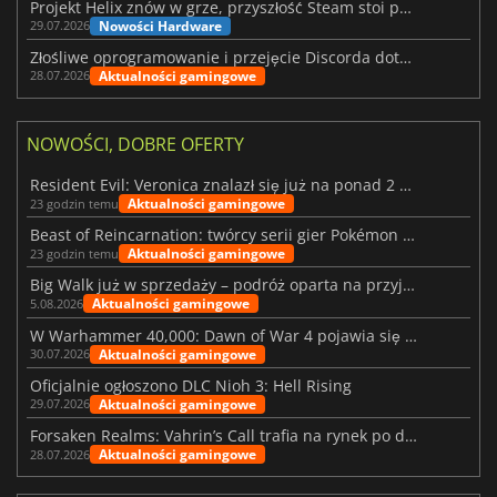
Projekt Helix znów w grze, przyszłość Steam stoi pod znakiem zapytania
Nowości Hardware
29.07.2026
Złośliwe oprogramowanie i przejęcie Discorda dotknęły Meccha Chameleon
Aktualności gamingowe
28.07.2026
NOWOŚCI, DOBRE OFERTY
Resident Evil: Veronica znalazł się już na ponad 2 milionach list życzeń
Aktualności gamingowe
23 godzin temu
Beast of Reincarnation: twórcy serii gier Pokémon wkraczają na nową ścieżkę
Aktualności gamingowe
23 godzin temu
Big Walk już w sprzedaży – podróż oparta na przyjaźni
Aktualności gamingowe
5.08.2026
W Warhammer 40,000: Dawn of War 4 pojawia się frakcja Nekronów
Aktualności gamingowe
30.07.2026
Oficjalnie ogłoszono DLC Nioh 3: Hell Rising
Aktualności gamingowe
29.07.2026
Forsaken Realms: Vahrin’s Call trafia na rynek po dziesięciu latach prac
Aktualności gamingowe
28.07.2026