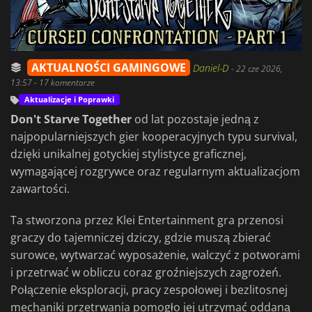
AKTUALNOŚCI GAMINGOWE
Daniel-D
-
22 cze 2026,
13:57
- 17 komentarze
Aktualizacje i Poprawki
Don't Starve Together
od lat pozostaje jedną z
najpopularniejszych gier kooperacyjnych typu survival,
dzięki unikalnej gotyckiej stylistyce graficznej,
wymagającej rozgrywce oraz regularnym aktualizacjom
zawartości.
Ta stworzona przez Klei Entertainment gra przenosi
graczy do tajemniczej dziczy, gdzie muszą zbierać
surowce, wytwarzać wyposażenie, walczyć z potworami
i przetrwać w obliczu coraz groźniejszych zagrożeń.
Połączenie eksploracji, pracy zespołowej i bezlitosnej
mechaniki przetrwania pomogło jej utrzymać oddaną