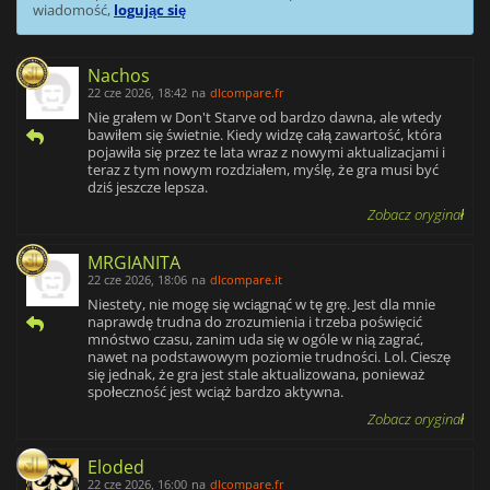
wiadomość,
logując się
Nachos
22 cze 2026, 18:42
na
dlcompare.fr
Nie grałem w Don't Starve od bardzo dawna, ale wtedy
bawiłem się świetnie. Kiedy widzę całą zawartość, która
pojawiła się przez te lata wraz z nowymi aktualizacjami i
teraz z tym nowym rozdziałem, myślę, że gra musi być
dziś jeszcze lepsza.
Zobacz oryginał
MRGIANITA
22 cze 2026, 18:06
na
dlcompare.it
Niestety, nie mogę się wciągnąć w tę grę. Jest dla mnie
naprawdę trudna do zrozumienia i trzeba poświęcić
mnóstwo czasu, zanim uda się w ogóle w nią zagrać,
nawet na podstawowym poziomie trudności. Lol. Cieszę
się jednak, że gra jest stale aktualizowana, ponieważ
społeczność jest wciąż bardzo aktywna.
Zobacz oryginał
Eloded
22 cze 2026, 16:00
na
dlcompare.fr