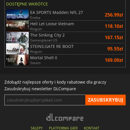
DOSTĘPNE WKRÓTCE
EA SPORTS Madden NFL 27
256.99zł
Eneba
Hell Let Loose Vietnam
118.10zł
Kinguin
The Sinking City 2
167.15zł
Gamesplanet US
STEINS;GATE RE BOOT
95.55zł
Kinguin
Mortal Shell II
169.00zł
Steam
Zdobądź najlepsze oferty i kody rabatowe dla graczy
Zasubskrybuj newsletter DLCompare
SKLEPY
PLATFORMA GIER
KONTAKT