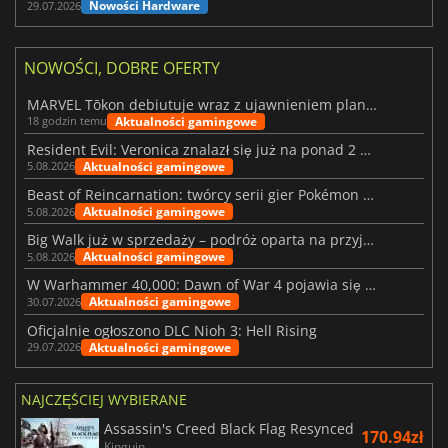
Nowości Hardware
29.07.2026
NOWOŚCI, DOBRE OFERTY
MARVEL Tōkon debiutuje wraz z ujawnieniem planu rozwoju na pierwszy rok
Aktualności gamingowe
18 godzin temu
Resident Evil: Veronica znalazł się już na ponad 2 milionach list życzeń
Aktualności gamingowe
5.08.2026
Beast of Reincarnation: twórcy serii gier Pokémon wkraczają na nową ścieżkę
Aktualności gamingowe
5.08.2026
Big Walk już w sprzedaży – podróż oparta na przyjaźni
Aktualności gamingowe
5.08.2026
W Warhammer 40,000: Dawn of War 4 pojawia się frakcja Nekronów
Aktualności gamingowe
30.07.2026
Oficjalnie ogłoszono DLC Nioh 3: Hell Rising
Aktualności gamingowe
29.07.2026
NAJCZĘŚCIEJ WYBIERANE
Assassin's Creed Black Flag Resynced
170.94zł
Kinguin