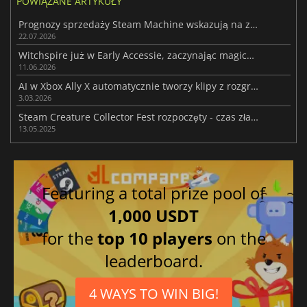
POWIĄZANE ARTYKUŁY
Prognozy sprzedaży Steam Machine wskazują na zaskakująco udany debiut
22.07.2026
Witchspire już w Early Accessie, zaczynając magiczną przygodę o przetrwaniu
11.06.2026
AI w Xbox Ally X automatycznie tworzy klipy z rozgrywki i ważnych momentów
3.03.2026
Steam Creature Collector Fest rozpoczęty - czas złapać kilka świetnych okazji!
13.05.2025
Featuring a total prize pool of
1,000 USDT
for the
top 10 players
on the
leaderboard.
4 WAYS TO WIN BIG!