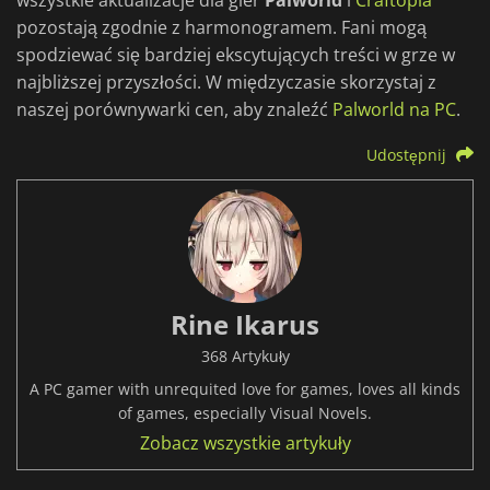
wszystkie aktualizacje dla gier
Palworld
i
Craftopia
pozostają zgodnie z harmonogramem. Fani mogą
spodziewać się bardziej ekscytujących treści w grze w
najbliższej przyszłości. W międzyczasie skorzystaj z
naszej porównywarki cen, aby znaleźć
Palworld na PC
.
Udostępnij
Rine Ikarus
368 Artykuły
A PC gamer with unrequited love for games, loves all kinds
of games, especially Visual Novels.
Zobacz wszystkie artykuły