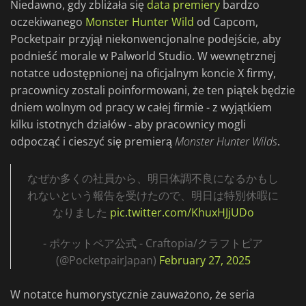
Niedawno, gdy zbliżała się
data premiery
bardzo
oczekiwanego
Monster Hunter Wild
od Capcom,
Pocketpair przyjął niekonwencjonalne podejście, aby
podnieść morale w Palworld Studio. W wewnętrznej
notatce udostępnionej na oficjalnym koncie X firmy,
pracownicy zostali poinformowani, że ten piątek będzie
dniem wolnym od pracy w całej firmie - z wyjątkiem
kilku istotnych działów - aby pracownicy mogli
odpocząć i cieszyć się premierą
Monster Hunter
Wilds
.
なぜか多くの社員から、明日体調不良になるかもし
れないという報告を受けたので、明日は特別休暇に
なりました
pic.twitter.com/KhuxHJjUDo
- ポケットペア公式 - Craftopia/クラフトピア
(@PocketpairJapan)
February 27, 2025
W notatce humorystycznie zauważono, że seria