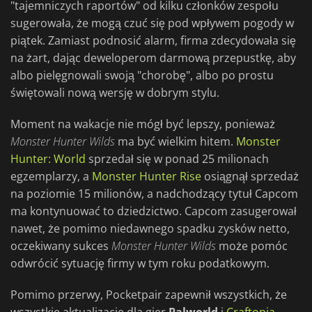
"tajemniczych raportów" od kilku członków zespołu
sugerowała, że mogą czuć się pod wpływem pogody w
piątek. Zamiast podnosić alarm, firma zdecydowała się
na żart, dając deweloperom darmową przepustkę, aby
albo pielęgnowali swoją "chorobę", albo po prostu
świętowali nową wersję w dobrym stylu.
Moment na wakacje nie mógł być lepszy, ponieważ
Monster Hunter Wilds
ma być wielkim hitem.
Monster
Hunter: World
sprzedał się w ponad 25 milionach
egzemplarzy, a
Monster Hunter Rise
osiągnął sprzedaż
na poziomie 15 milionów, a nadchodzący tytuł Capcom
ma kontynuować to dziedzictwo. Capcom zasugerował
nawet, że pomimo niedawnego spadku zysków netto,
oczekiwany sukces
Monster Hunter Wilds
może pomóc
odwrócić sytuację firmy w tym roku podatkowym.
Pomimo przerwy, Pocketpair zapewnił wszystkich, że