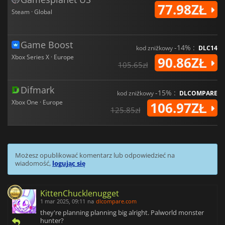
77.98ZŁ
Steam · Global
Game Boost
-14% :
kod zniżkowy
DLC14
Xbox Series X · Europe
90.86ZŁ
105.65zł
Difmark
-15% :
kod zniżkowy
DLCOMPARE
Xbox One · Europe
106.97ZŁ
125.85zł
Możesz opublikować komentarz lub odpowiedzieć na
wiadomość,
logując się
KittenChucklenugget
1 mar 2025, 09:11
na
dlcompare.com
they're planning planning big alright. Palworld monster
hunter?