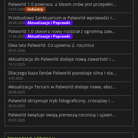
Palworld 1.0 powraca, a Steam znów jest przepełniony
Industry
13.07.2026
Przebudowa Sanktuarium w Palworld wprowadzi rzadkie postacie i drony
Aktualizacje i Poprawki
30.06.2026
Palworld 1.0 otwiera nowy rozdział z ogromną zawartością
Aktualizacje i Poprawki
11.06.2026
Dwa lata Palworld: Co ujawnia 2. rocznica
20.01.2026
Aktualizacja do Palworld dodaje nową zawartość i usprawnia kluczowe systemy
19.12.2025
Dlaczego baza fanów Palworld pozostaje silna i stabilna?
3.07.2025
Aktualizacja Terrarii w Palworld dodaje nowe, ekscytujące funkcje
26.06.2025
Palworld otrzymuje tryb fotograficzny, crossplay i nie tylko
20.03.2025
Palworld świętuje swoją pierwszą rocznicę i ujawnia nadchodzącą zawartość
20.01.2025