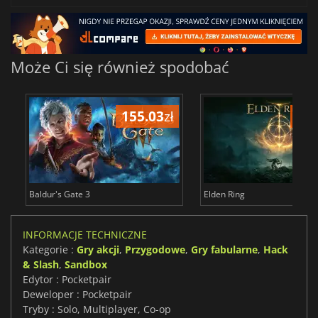
Może Ci się również spodobać
155.03
zł
175
Baldur's Gate 3
Elden Ring
INFORMACJE TECHNICZNE
Kategorie :
Gry akcji
,
Przygodowe
,
Gry fabularne
,
Hack
& Slash
,
Sandbox
Edytor : Pocketpair
Deweloper : Pocketpair
Tryby : Solo, Multiplayer, Co-op