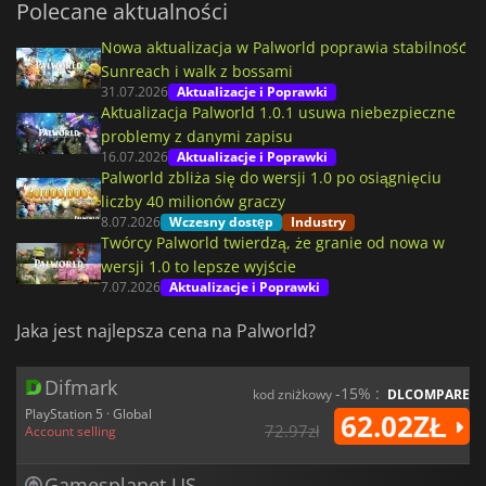
Polecane aktualności
Nowa aktualizacja w Palworld poprawia stabilność
Sunreach i walk z bossami
31.07.2026
Aktualizacje i Poprawki
Aktualizacja Palworld 1.0.1 usuwa niebezpieczne
problemy z danymi zapisu
16.07.2026
Aktualizacje i Poprawki
Palworld zbliża się do wersji 1.0 po osiągnięciu
liczby 40 milionów graczy
8.07.2026
Wczesny dostęp
Industry
Twórcy Palworld twierdzą, że granie od nowa w
wersji 1.0 to lepsze wyjście
7.07.2026
Aktualizacje i Poprawki
Jaka jest najlepsza cena na Palworld?
Difmark
-15% :
kod zniżkowy
DLCOMPARE
PlayStation 5 · Global
62.02ZŁ
72.97zł
Account selling
Gamesplanet US