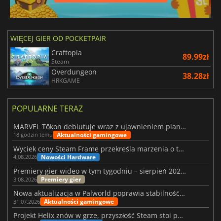
WIĘCEJ GIER OD POCKETPAIR
Craftopia
89.99zł
Steam
Overdungeon
38.28zł
HRKGAME
POPULARNE TERAZ
MARVEL Tōkon debiutuje wraz z ujawnieniem planu rozwoju na pierwszy rok
Aktualności gamingowe
18 godzin temu
Wyciek ceny Steam Frame przekreśla marzenia o tanim zestawie VR
Nowości Hardware
4.08.2026
Premiery gier wideo w tym tygodniu – sierpień 2026 r. (32. tydzień)
Premiery gier
3.08.2026
Nowa aktualizacja w Palworld poprawia stabilność Sunreach i walk z bossami
Aktualności gamingowe
31.07.2026
Projekt Helix znów w grze, przyszłość Steam stoi pod znakiem zapytania