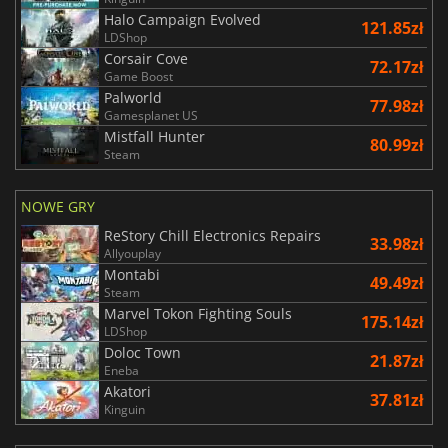
Halo Campaign Evolved
121.85zł
LDShop
Corsair Cove
72.17zł
Game Boost
Palworld
77.98zł
Gamesplanet US
Mistfall Hunter
80.99zł
Steam
NOWE GRY
ReStory Chill Electronics Repairs
33.98zł
Allyouplay
Montabi
49.49zł
Steam
Marvel Tokon Fighting Souls
175.14zł
LDShop
Doloc Town
21.87zł
Eneba
Akatori
37.81zł
Kinguin