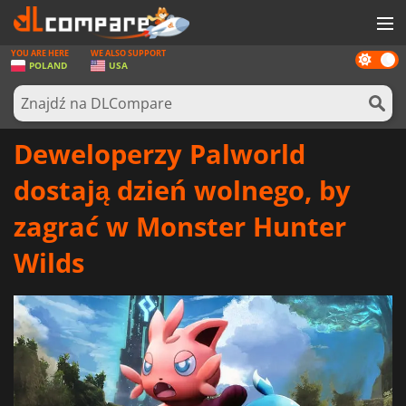
YOU ARE HERE
WE ALSO SUPPORT
Dark
GRY
POLAND
USA
mode
KARTY DO GIER
OPROGRAMOWANIE
Deweloperzy Palworld
REWARDS
dostają dzień wolnego, by
SPRZĘT KOMPUTEROWY
zagrać w Monster Hunter
AKTUALNOŚCI
Wilds
ZALOGUJ SIĘ LUB ZAREJESTRUJ