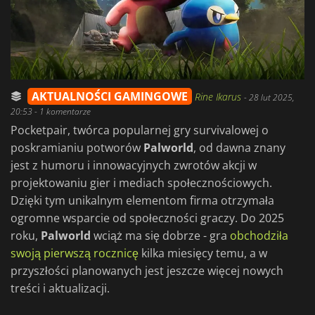
AKTUALNOŚCI GAMINGOWE
Rine Ikarus
-
28 lut 2025,
20:53
- 1 komentarze
Pocketpair, twórca popularnej gry survivalowej o
poskramianiu potworów
Palworld
, od dawna znany
jest z humoru i innowacyjnych zwrotów akcji w
projektowaniu gier i mediach społecznościowych.
Dzięki tym unikalnym elementom firma otrzymała
ogromne wsparcie od społeczności graczy. Do 2025
roku,
Palworld
wciąż ma się dobrze - gra
obchodziła
swoją pierwszą rocznicę
kilka miesięcy temu, a w
przyszłości planowanych jest jeszcze więcej nowych
treści i aktualizacji.