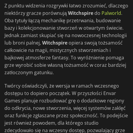
Z punktu widzenia rozgrywki łatwo zrozumieć, dlaczego
niektórzy gracze porównują
Witchspire
do
Palworld
.
Oba tytuły łączą mechanikę przetrwania, budowanie
bazy i kolekcjonowanie stworzeń w otwartym świecie.
Jednak zamiast skupiać się na nowoczesnej technologii
lub broni palnej,
Witchspire
opiera swoją tożsamość
całkowicie na magii, mistycznych stworzeniach i
bajkowej atmosferze fantasy. To wyróżnienie pomaga
grze wyrobić sobie własną tożsamość w coraz bardziej
zatłoczonym gatunku.
Twórcy oświadczyli, że wersja w ramach wczesnego
dostępu to dopiero początek. W przyszłości Envar
Games planuje rozbudować grę o dodatkowe regiony
do odkrycia, nowe stworzenia, więcej systemów zaklęć
oraz funkcje zgłaszane przez społeczność. To podejście
jest również powodem, dla którego studio
zdecydowało się na wczesny dostęp, pozwalający grze