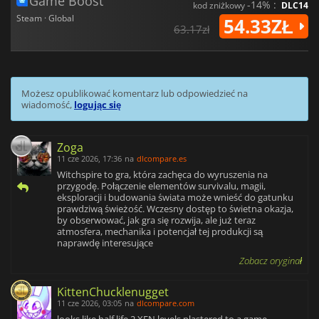
Game Boost
-14% :
kod zniżkowy
DLC14
Steam · Global
54.33ZŁ
63.17zł
Możesz opublikować komentarz lub odpowiedzieć na
wiadomość,
logując się
Zoga
11 cze 2026, 17:36
na
dlcompare.es
Witchspire to gra, która zachęca do wyruszenia na
przygodę. Połączenie elementów survivalu, magii,
eksploracji i budowania świata może wnieść do gatunku
prawdziwą świeżość. Wczesny dostęp to świetna okazja,
by obserwować, jak gra się rozwija, ale już teraz
atmosfera, mechanika i potencjał tej produkcji są
naprawdę interesujące
Zobacz oryginał
KittenChucklenugget
11 cze 2026, 03:05
na
dlcompare.com
looks like half life 2 XEN levels plastered to a game