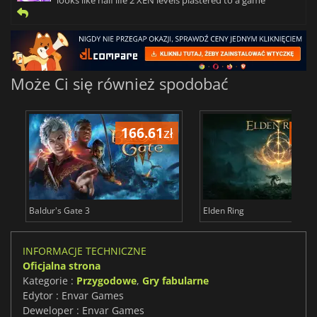
Może Ci się również spodobać
166.61
zł
175
Baldur's Gate 3
Elden Ring
INFORMACJE TECHNICZNE
Oficjalna strona
Kategorie :
Przygodowe
,
Gry fabularne
Edytor : Envar Games
Deweloper : Envar Games