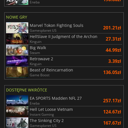
Eneba
NOWE GRY
Marvel Tokon Fighting Souls
201.21zł
Gamesplanet US
HellSlave II Judgment of the Archon
27.31zł
Kinguin
Big Walk
44.99zł
Steam
Retrowave 2
3.39zł
Kinguin
Beast of Reincarnation
136.05zł
Game Boost
DOSTĘPNE WKRÓTCE
EA SPORTS Madden NFL 27
257.17zł
Eneba
Hell Let Loose Vietnam
124.67zł
Instant Gaming
The Sinking City 2
167.67zł
Gamesplanet US