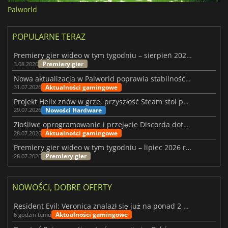
Palworld
POPULARNE TERAZ
Premiery gier wideo w tym tygodniu – sierpień 2026 r. (32. tydzień)
Premiery gier
3.08.2026
Nowa aktualizacja w Palworld poprawia stabilność Sunreach i walk z bossami
Aktualności gamingowe
31.07.2026
Projekt Helix znów w grze, przyszłość Steam stoi pod znakiem zapytania
Nowości Hardware
29.07.2026
Złośliwe oprogramowanie i przejęcie Discorda dotknęły Meccha Chameleon
Aktualności gamingowe
28.07.2026
Premiery gier wideo w tym tygodniu – lipiec 2026 r. (tydzień 31)
Premiery gier
28.07.2026
NOWOŚCI, DOBRE OFERTY
Resident Evil: Veronica znalazł się już na ponad 2 milionach list życzeń
Aktualności gamingowe
6 godzin temu