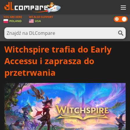
YOU ARE HERE
WE ALSO SUPPORT
Dark
GRY
POLAND
USA
mode
KARTY DO GIER
OPROGRAMOWANIE
Witchspire trafia do Early
REWARDS
Accessu i zaprasza do
SPRZĘT KOMPUTEROWY
przetrwania
AKTUALNOŚCI
ZALOGUJ SIĘ LUB ZAREJESTRUJ