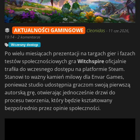
AKTUALNOŚCI GAMINGOWE
Cleonidas
-
11 cze 2026,
19:14
- 2 komentarze
Wczesny dostęp
Po wielu miesiącach prezentacji na targach gier i fazach
testów społecznościowych gra
Witchspire
oficjalnie
trafiła do wczesnego dostępu na platformie Steam.
Stanowi to ważny kamień milowy dla Envar Games,
ponieważ studio udostępnia graczom swoją pierwszą
autorską grę, otwierając jednocześnie drzwi do
procesu tworzenia, który będzie kształtowany
bezpośrednio przez opinie społeczności.