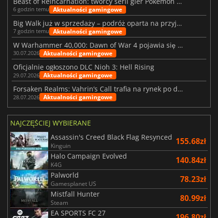
Beast of Reincarnation: twórcy serii gier Pokémon wkraczają na nową ścieżkę
Aktualności gamingowe
6 godzin temu
Big Walk już w sprzedaży – podróż oparta na przyjaźni
Aktualności gamingowe
7 godzin temu
W Warhammer 40,000: Dawn of War 4 pojawia się frakcja Nekronów
Aktualności gamingowe
30.07.2026
Oficjalnie ogłoszono DLC Nioh 3: Hell Rising
Aktualności gamingowe
29.07.2026
Forsaken Realms: Vahrin’s Call trafia na rynek po dziesięciu latach prac
Aktualności gamingowe
28.07.2026
NAJCZĘŚCIEJ WYBIERANE
Assassin's Creed Black Flag Resynced
155.68zł
Kinguin
Halo Campaign Evolved
140.84zł
K4G
Palworld
78.23zł
Gamesplanet US
Mistfall Hunter
80.99zł
Steam
EA SPORTS FC 27
196.80zł