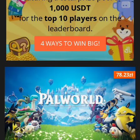
1,000 USDT
for the
top 10 players
on the
leaderboard.
4 WAYS TO WIN BIG!
78.23zł