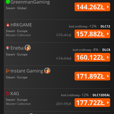
GreenmanGaming
144.26ZŁ
Steam · Global
HRKGAME
-12% :
kod zniżkowy
DLC12
Steam · Europe
157.88ZŁ
179.41zł
Master Collection
Eneba
-8% :
kod zniżkowy
DLC8
Steam · Europe
160.12ZŁ
174.04zł
Instant Gaming
171.89ZŁ
Steam · Europe
K4G
-12% :
kod zniżkowy
DLC12DEAL
Steam · Europe
177.72ZŁ
201.95zł
Master Collection