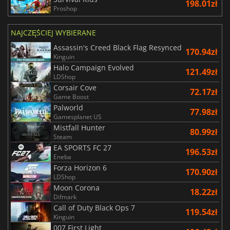
198.01zł
Proshop
NAJCZĘŚCIEJ WYBIERANE
Assassin's Creed Black Flag Resynced
170.94zł
Kinguin
Halo Campaign Evolved
121.49zł
LDShop
Corsair Cove
72.17zł
Game Boost
Palworld
77.98zł
Gamesplanet US
Mistfall Hunter
80.99zł
Steam
EA SPORTS FC 27
196.53zł
Eneba
Forza Horizon 6
170.90zł
LDShop
Moon Corona
18.22zł
Difmark
Call of Duty Black Ops 7
119.54zł
Kinguin
007 First Light