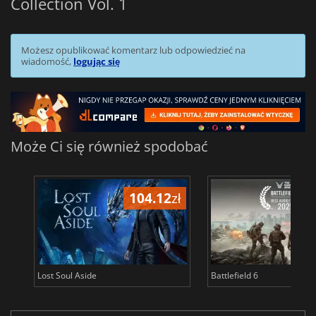
Collection Vol. 1
Możesz opublikować komentarz lub odpowiedzieć na
wiadomość,
logując się
Może Ci się również spodobać
104.12
zł
1
Lost Soul Aside
Battlefield 6