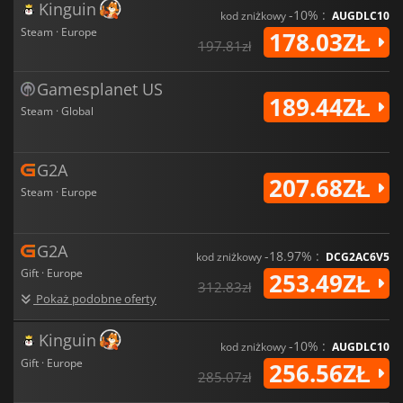
Kinguin
-10% :
kod zniżkowy
AUGDLC10
Steam · Europe
178.03ZŁ
197.81zł
Gamesplanet US
189.44ZŁ
Steam · Global
G2A
207.68ZŁ
Steam · Europe
G2A
-18.97% :
kod zniżkowy
DCG2AC6V5
Gift · Europe
253.49ZŁ
312.83zł
Pokaż podobne oferty
Kinguin
-10% :
kod zniżkowy
AUGDLC10
Gift · Europe
256.56ZŁ
285.07zł