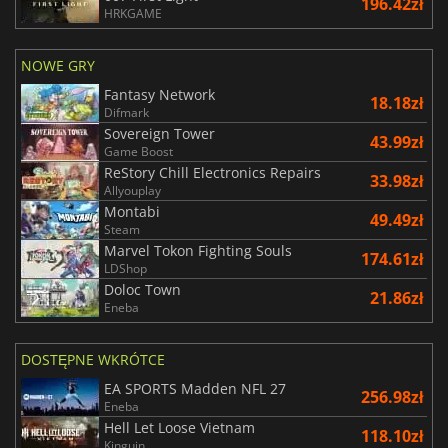
196.42zł
HRKGAME
NOWE GRY
Fantasy Network
18.18zł
Difmark
Sovereign Tower
43.99zł
Game Boost
ReStory Chill Electronics Repairs
33.98zł
Allyouplay
Montabi
49.49zł
Steam
Marvel Tokon Fighting Souls
174.61zł
LDShop
Doloc Town
21.86zł
Eneba
DOSTĘPNE WKRÓTCE
EA SPORTS Madden NFL 27
256.98zł
Eneba
Hell Let Loose Vietnam
118.10zł
Kinguin