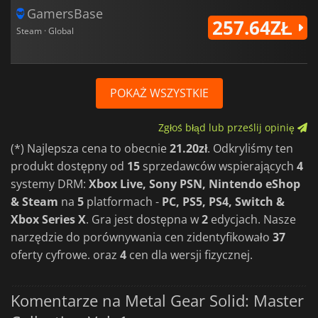
GamersBase
257.64ZŁ
Steam · Global
POKAŻ WSZYSTKIE
Zgłoś błąd lub prześlij opinię
(*) Najlepsza cena to obecnie
21.20zł
. Odkryliśmy ten
produkt dostępny od
15
sprzedawców wspierających
4
systemy DRM:
Xbox Live, Sony PSN, Nintendo eShop
& Steam
na
5
platformach -
PC, PS5, PS4, Switch &
Xbox Series X
. Gra jest dostępna w
2
edycjach. Nasze
narzędzie do porównywania cen zidentyfikowało
37
oferty cyfrowe. oraz
4
cen dla wersji fizycznej.
Komentarze na Metal Gear Solid: Master