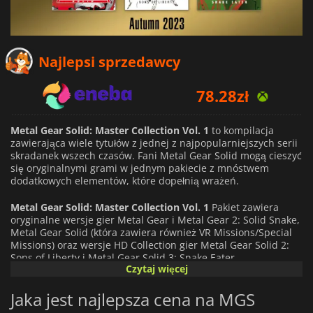
78.28
zł
Najlepsi sprzedawcy
84.56
zł
95.38
zł
Metal Gear Solid: Master Collection Vol. 1
to kompilacja
zawierająca wiele tytułów z jednej z najpopularniejszych serii
skradanek wszech czasów. Fani Metal Gear Solid mogą cieszyć
się oryginalnymi grami w jednym pakiecie z mnóstwem
dodatkowych elementów, które dopełnią wrażeń.
Metal Gear Solid: Master Collection Vol. 1
Pakiet zawiera
oryginalne wersje gier Metal Gear i Metal Gear 2: Solid Snake,
Metal Gear Solid (która zawiera również VR Missions/Special
Missions) oraz wersje HD Collection gier Metal Gear Solid 2:
Sons of Liberty i Metal Gear Solid 3: Snake Eater.
Czytaj więcej
Pakiet zawiera również cyfrowy scenariusz i Master Books dla
Jaka jest najlepsza cena na MGS
każdej gry, szczegółowo opisujące historię i tło każdej postaci,
a także cyfrowe powieści graficzne Metal Gear Solid i Metal