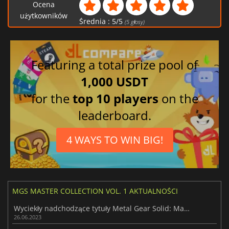
Ocena
użytkowników
Średnia :
5
/
5
(
5
głosy)
Featuring a total prize pool of
1,000 USDT
for the
top 10 players
on the
leaderboard.
4 WAYS TO WIN BIG!
MGS MASTER COLLECTION VOL. 1 AKTUALNOŚCI
Wyciekły nadchodzące tytuły Metal Gear Solid: Master Collection Vol. 2
26.06.2023