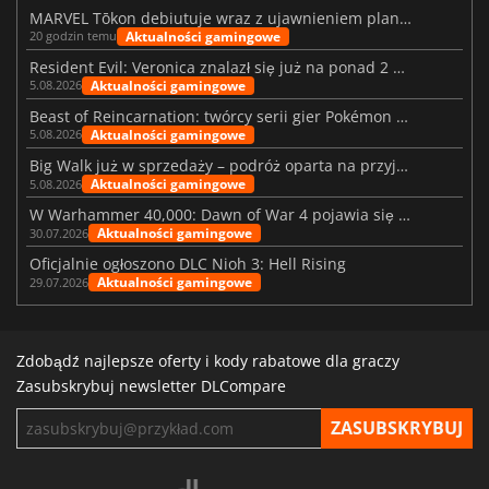
MARVEL Tōkon debiutuje wraz z ujawnieniem planu rozwoju na pierwszy rok
Aktualności gamingowe
20 godzin temu
Resident Evil: Veronica znalazł się już na ponad 2 milionach list życzeń
Aktualności gamingowe
5.08.2026
Beast of Reincarnation: twórcy serii gier Pokémon wkraczają na nową ścieżkę
Aktualności gamingowe
5.08.2026
Big Walk już w sprzedaży – podróż oparta na przyjaźni
Aktualności gamingowe
5.08.2026
W Warhammer 40,000: Dawn of War 4 pojawia się frakcja Nekronów
Aktualności gamingowe
30.07.2026
Oficjalnie ogłoszono DLC Nioh 3: Hell Rising
Aktualności gamingowe
29.07.2026
Zdobądź najlepsze oferty i kody rabatowe dla graczy
Zasubskrybuj newsletter DLCompare