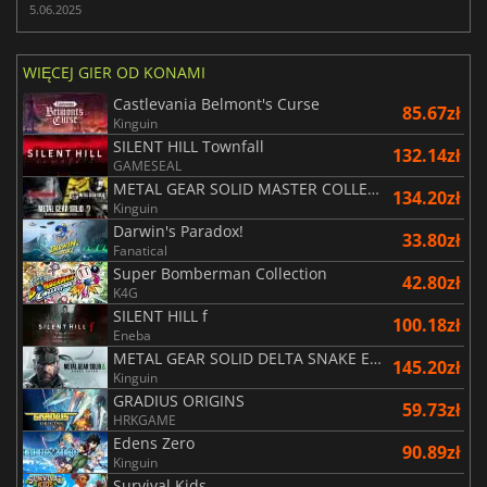
5.06.2025
WIĘCEJ GIER OD KONAMI
Castlevania Belmont's Curse
85.67zł
Kinguin
SILENT HILL Townfall
132.14zł
GAMESEAL
METAL GEAR SOLID MASTER COLLECTION Vol.2
134.20zł
Kinguin
Darwin's Paradox!
33.80zł
Fanatical
Super Bomberman Collection
42.80zł
K4G
SILENT HILL f
100.18zł
Eneba
METAL GEAR SOLID DELTA SNAKE EATER
145.20zł
Kinguin
GRADIUS ORIGINS
59.73zł
HRKGAME
Edens Zero
90.89zł
Kinguin
Survival Kids