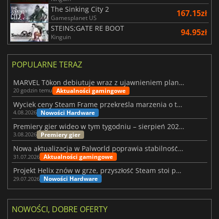
The Sinking City 2
167.15zł
Gamesplanet US
STEINS;GATE RE BOOT
94.95zł
Kinguin
POPULARNE TERAZ
MARVEL Tōkon debiutuje wraz z ujawnieniem planu rozwoju na pierwszy rok
Aktualności gamingowe
20 godzin temu
Wyciek ceny Steam Frame przekreśla marzenia o tanim zestawie VR
Nowości Hardware
4.08.2026
Premiery gier wideo w tym tygodniu – sierpień 2026 r. (32. tydzień)
Premiery gier
3.08.2026
Nowa aktualizacja w Palworld poprawia stabilność Sunreach i walk z bossami
Aktualności gamingowe
31.07.2026
Projekt Helix znów w grze, przyszłość Steam stoi pod znakiem zapytania
Nowości Hardware
29.07.2026
NOWOŚCI, DOBRE OFERTY