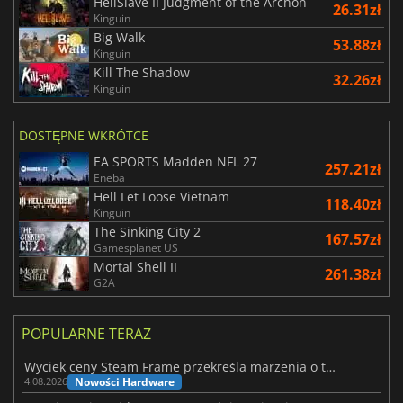
HellSlave II Judgment of the Archon
26.31zł
Kinguin
Big Walk
53.88zł
Kinguin
Kill The Shadow
32.26zł
Kinguin
DOSTĘPNE WKRÓTCE
EA SPORTS Madden NFL 27
257.21zł
Eneba
Hell Let Loose Vietnam
118.40zł
Kinguin
The Sinking City 2
167.57zł
Gamesplanet US
Mortal Shell II
261.38zł
G2A
POPULARNE TERAZ
Wyciek ceny Steam Frame przekreśla marzenia o tanim zestawie VR
Nowości Hardware
4.08.2026