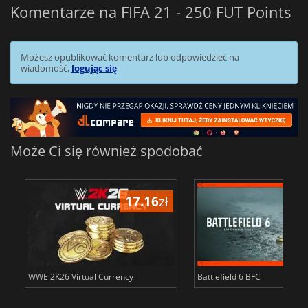
Komentarze na FIFA 21 - 250 FUT Points
Możesz opublikować komentarz lub odpowiedzieć na
wiadomość,
logując się
Może Ci się również spodobać
17.16
zł
34
WWE 2K26 Virtual Currency
Battlefield 6 BFC