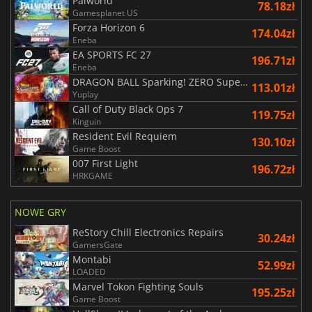
Palworld
78.18zł
Gamesplanet US
Forza Horizon 6
174.04zł
Eneba
EA SPORTS FC 27
196.71zł
Eneba
DRAGON BALL Sparking! ZERO Super Limit Breaking NEO
113.01zł
Yuplay
Call of Duty Black Ops 7
119.75zł
Kinguin
Resident Evil Requiem
130.10zł
Game Boost
007 First Light
196.72zł
HRKGAME
NOWE GRY
ReStory Chill Electronics Repairs
30.24zł
GamersGate
Montabi
52.99zł
LOADED
Marvel Tokon Fighting Souls
195.25zł
Game Boost