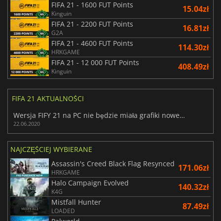
FIFA 21 - 1600 FUT Points
15.04zł
Kinguin
FIFA 21 - 2200 FUT Points
16.81zł
G2A
FIFA 21 - 4600 FUT Points
114.30zł
HRKGAME
FIFA 21 - 12 000 FUT Points
408.49zł
Kinguin
FIFA 21 AKTUALNOŚCI
Wersja FIFY 21 na PC nie będzie miała grafiki nowej generacji
22.06.2020
NAJCZĘŚCIEJ WYBIERANE
Assassin's Creed Black Flag Resynced
171.06zł
HRKGAME
Halo Campaign Evolved
140.32zł
K4G
Mistfall Hunter
87.49zł
LOADED