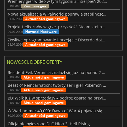
Premiery gier wideo w tym tygodniu – sierpień 2026 r. (32. tydzień)
Premiery gier
3.08.2026
Nowa aktualizacja w Palworld poprawia stabilność Sunreach i walk z bossami
Aktualności gamingowe
31.07.2026
Projekt Helix znów w grze, przyszłość Steam stoi pod znakiem zapytania
Nowości Hardware
29.07.2026
Złośliwe oprogramowanie i przejęcie Discorda dotknęły Meccha Chameleon
Aktualności gamingowe
28.07.2026
NOWOŚCI, DOBRE OFERTY
Resident Evil: Veronica znalazł się już na ponad 2 milionach list życzeń
Aktualności gamingowe
5.08.2026
Beast of Reincarnation: twórcy serii gier Pokémon wkraczają na nową ścieżkę
Aktualności gamingowe
5.08.2026
Big Walk już w sprzedaży – podróż oparta na przyjaźni
Aktualności gamingowe
5.08.2026
W Warhammer 40,000: Dawn of War 4 pojawia się frakcja Nekronów
Aktualności gamingowe
30.07.2026
Oficjalnie ogłoszono DLC Nioh 3: Hell Rising