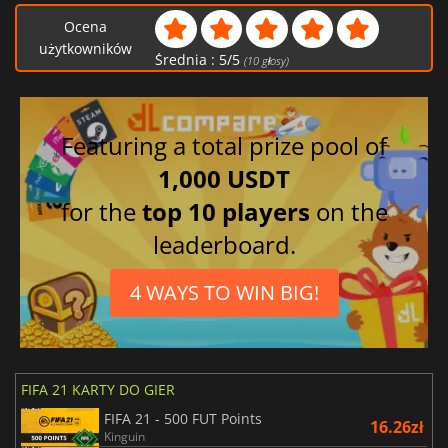
Ocena
użytkowników
Średnia :
5
/
5
(
10
głosy)
Featuring a total prize pool of
1,000 USDT
for the
top 10 players
on the
leaderboard.
4 WAYS TO WIN BIG!
FIFA 21 KARTY DO GIER
FIFA 21 - 500 FUT Points
16.26zł
Kinguin