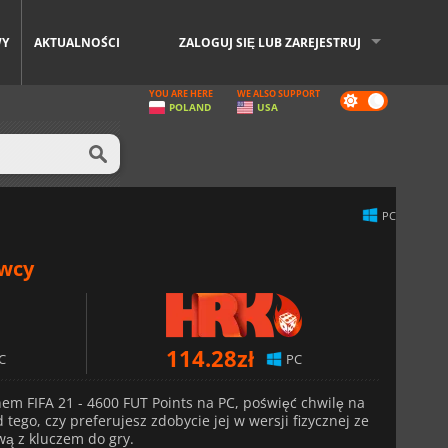
WY
AKTUALNOŚCI
ZALOGUJ SIĘ LUB ZAREJESTRUJ
YOU ARE HERE
WE ALSO SUPPORT
Dark
POLAND
USA
mode
PC
awcy
114.28
zł
C
PC
nem FIFA 21 - 4600 FUT Points na PC, poświęć chwilę na
tego, czy preferujesz zdobycie jej w wersji fizycznej ze
wą z kluczem do gry.