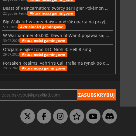
Beast of Reincarnation: twórcy serii gier Pokémon wkraczają na nową ścieżkę
Aktualności gamingowe
22 godzin temu
Big Walk już w sprzedaży – podróż oparta na przyjaźni
Aktualności gamingowe
5.08.2026
W Warhammer 40,000: Dawn of War 4 pojawia się frakcja Nekronów
Aktualności gamingowe
30.07.2026
Oficjalnie ogłoszono DLC Nioh 3: Hell Rising
Aktualności gamingowe
29.07.2026
Forsaken Realms: Vahrin’s Call trafia na rynek po dziesięciu latach prac
Aktualności gamingowe
28.07.2026