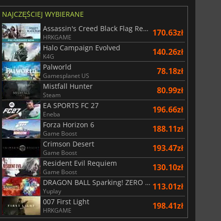
NAJCZĘŚCIEJ WYBIERANE
Assassin's Creed Black Flag Resynced
170.63zł
HRKGAME
Halo Campaign Evolved
140.26zł
K4G
Palworld
78.18zł
Gamesplanet US
Mistfall Hunter
15.72
zł
31.99
zł
80.99zł
Steam
EA SPORTS FC 27
196.66zł
Eneba
Forza Horizon 6
188.11zł
Game Boost
6 Virtual Currency
Madden NFL 26 Points
Crimson Desert
193.47zł
Game Boost
Resident Evil Requiem
130.10zł
Game Boost
DRAGON BALL Sparking! ZERO Super Limit Breaking NEO
113.01zł
Yuplay
007 First Light
198.41zł
HRKGAME