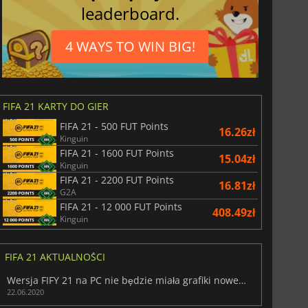
leaderboard.
4 WAYS TO WIN BIG!
FIFA 21 KARTY DO GIER
FIFA 21 - 500 FUT Points
16.26zł
Kinguin
FIFA 21 - 1600 FUT Points
15.04zł
Kinguin
FIFA 21 - 2200 FUT Points
16.81zł
G2A
FIFA 21 - 12 000 FUT Points
408.49zł
Kinguin
FIFA 21 AKTUALNOŚCI
Wersja FIFY 21 na PC nie będzie miała grafiki nowej generacji
22.06.2020