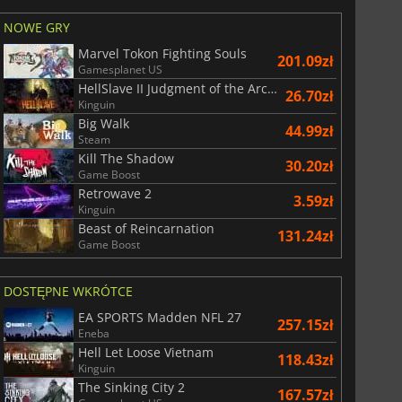
NOWE GRY
Marvel Tokon Fighting Souls
201.09zł
Gamesplanet US
HellSlave II Judgment of the Archon
26.70zł
Kinguin
Big Walk
44.99zł
Steam
Kill The Shadow
30.20zł
Game Boost
Retrowave 2
3.59zł
Kinguin
Beast of Reincarnation
131.24zł
Game Boost
DOSTĘPNE WKRÓTCE
EA SPORTS Madden NFL 27
257.15zł
Eneba
Hell Let Loose Vietnam
118.43zł
Kinguin
The Sinking City 2
167.57zł