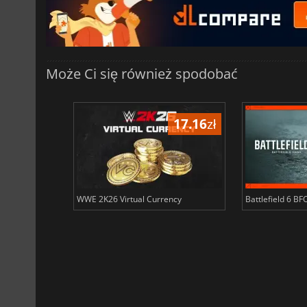
Może Ci się również spodobać
17.16
zł
17.16
zł
ency
WWE 2K26 Virtual Currency
Battlefield 6 BF