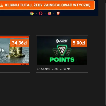
34.36
zł
5.00
zł
C
EA Sports FC 26 FC Points
NBA 2K2