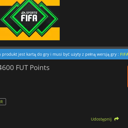
 produkt jest kartą do gry i musi być użyty z pełną wersją gry :
FIF
 4600 FUT Points
UR
Udostępnij