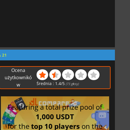
A 21
Ocena
użytkownikó
Średnia :
1.4
/
5
w
(
73
głosy)
Featuring a total prize pool of
1,000 USDT
for the
top 10 players
on the