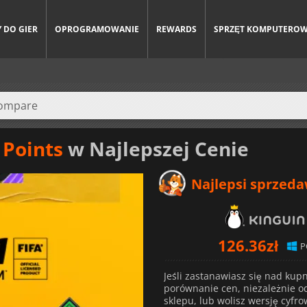
 DO GIER
OPROGRAMOWANIE
REWARDS
SPRZĘT KOMPUTERO
 Points
w Najlepszej Cenie
Najlepsi sprzed
126.36
zł
P
Jeśli zastanawiasz się nad kup
porównanie cen, niezależnie od 
sklepu, lub wolisz wersję cyfro