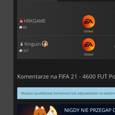
HRKGAME
83
Global
Kinguin
327
Global
Komentarze na FIFA 21 - 4600 FUT Po
Możesz opublikować komentarz lub odpowiedzieć na wiado