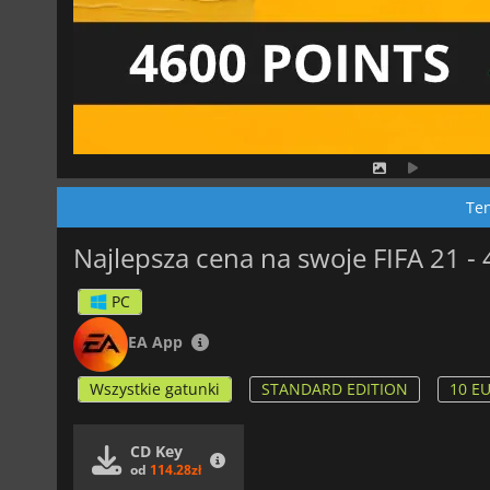
Ten
Najlepsza cena na swoje FIFA 21 -
PC
EA App
Wszystkie gatunki
STANDARD EDITION
10 E
CD Key
od
114.28zł