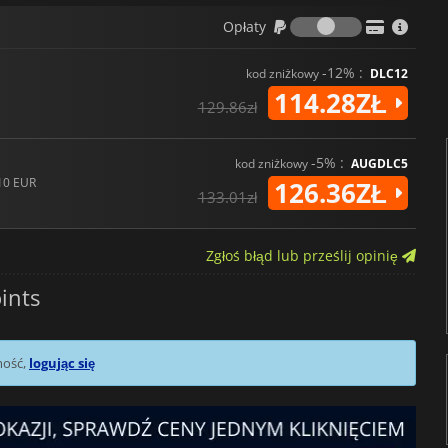
Opłaty
Opłaty
-12% :
kod zniżkowy
DLC12
114.28ZŁ
129.86zł
-5% :
kod zniżkowy
AUGDLC5
10 EUR
126.36ZŁ
133.01zł
Zgłoś błąd lub prześlij opinię
ints
mość,
logując się