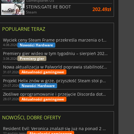
Gamesplanet US
STEINS;GATE RE BOOT
202.49zł
Steam
POPULARNE TERAZ
Wyciek ceny Steam Frame przekreśla marzenia o tanim zestawie VR
Nowości Hardware
4.08.2026
Premiery gier wideo w tym tygodniu – sierpień 2026 r. (32. tydzień)
Premiery gier
3.08.2026
Nowa aktualizacja w Palworld poprawia stabilność Sunreach i walk z bossami
Aktualności gamingowe
31.07.2026
Projekt Helix znów w grze, przyszłość Steam stoi pod znakiem zapytania
Nowości Hardware
29.07.2026
Złośliwe oprogramowanie i przejęcie Discorda dotknęły Meccha Chameleon
Aktualności gamingowe
28.07.2026
NOWOŚCI, DOBRE OFERTY
Resident Evil: Veronica znalazł się już na ponad 2 milionach list życzeń
Aktualności gamingowe
22 godzin temu