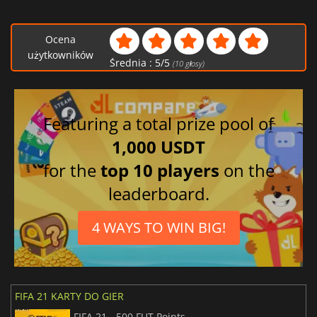
Ocena
użytkowników
Średnia :
5
/
5
(
10
głosy)
Featuring a total prize pool of
1,000 USDT
for the
top 10 players
on the
leaderboard.
4 WAYS TO WIN BIG!
FIFA 21 KARTY DO GIER
FIFA 21 - 500 FUT Points