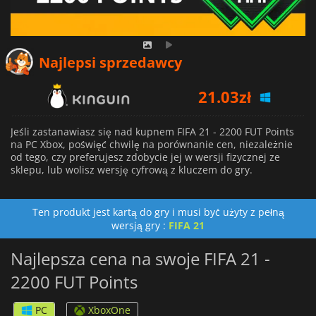
Najlepsi sprzedawcy
21.03
zł
16.80
zł
Jeśli zastanawiasz się nad kupnem FIFA 21 - 2200 FUT Points
na PC Xbox, poświęć chwilę na porównanie cen, niezależnie
od tego, czy preferujesz zdobycie jej w wersji fizycznej ze
sklepu, lub wolisz wersję cyfrową z kluczem do gry.
Ten produkt jest kartą do gry i musi być użyty z pełną
wersją gry :
FIFA 21
Najlepsza cena na swoje FIFA 21 -
2200 FUT Points
PC
XboxOne