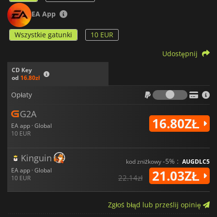
EA App
Wszystkie gatunki
10 EUR
Udostępnij
CD Key
od
16.80zł
Opłaty
Opłaty
G2A
16.80ZŁ
EA app · Global
10 EUR
Kinguin
-5% :
kod zniżkowy
AUGDLC5
EA app · Global
21.03ZŁ
22.14zł
10 EUR
Zgłoś błąd lub prześlij opinię