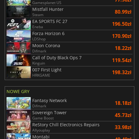
Gamesplanet US
Mistfall Hunter
80.99zł
Steam
EA SPORTS FC 27
196.50zł
Eneba
Forza Horizon 6
170.90zł
LDShop
Moon Corona
18.22zł
Difmark
Call of Duty Black Ops 7
119.54zł
Kinguin
007 First Light
198.32zł
HRKGAME
NOWE GRY
Fantasy Network
18.18zł
Difmark
Sovereign Tower
45.73zł
Game Boost
ReStory Chill Electronics Repairs
33.98zł
Allyouplay
Montabi