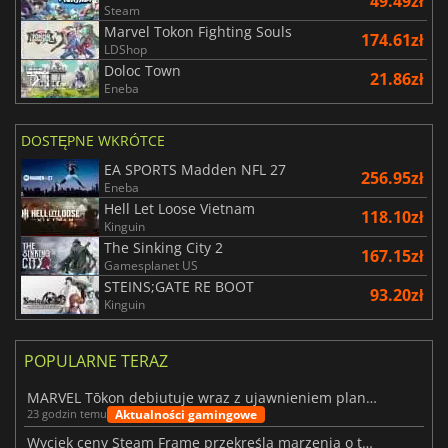
49.49zł
Steam
Marvel Tokon Fighting Souls
174.61zł
LDShop
Doloc Town
21.86zł
Eneba
DOSTĘPNE WKRÓTCE
EA SPORTS Madden NFL 27
256.95zł
Eneba
Hell Let Loose Vietnam
118.10zł
Kinguin
The Sinking City 2
167.15zł
Gamesplanet US
STEINS;GATE RE BOOT
93.20zł
Kinguin
POPULARNE TERAZ
MARVEL Tōkon debiutuje wraz z ujawnieniem planu rozwoju na pierwszy rok
Aktualności gamingowe
23 godzin temu
Wyciek ceny Steam Frame przekreśla marzenia o tanim zestawie VR