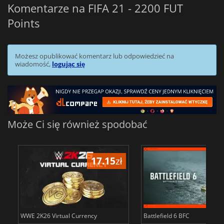
Komentarze na FIFA 21 - 2200 FUT
Points
Możesz opublikować komentarz lub odpowiedzieć na
wiadomość,
logując się
Może Ci się również spodobać
17.15
zł
34
WWE 2K26 Virtual Currency
Battlefield 6 BFC