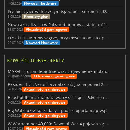
Nowości Hardware
4.08.2026
Premiery gier wideo w tym tygodniu – sierpień 2026 r. (32. tydzień)
Premiery gier
3.08.2026
Nowa aktualizacja w Palworld poprawia stabilność Sunreach i walk z bossami
Aktualności gamingowe
31.07.2026
Projekt Helix znów w grze, przyszłość Steam stoi pod znakiem zapytania
Nowości Hardware
29.07.2026
NOWOŚCI, DOBRE OFERTY
MARVEL Tōkon debiutuje wraz z ujawnieniem planu rozwoju na pierwszy rok
Aktualności gamingowe
23 godzin temu
Resident Evil: Veronica znalazł się już na ponad 2 milionach list życzeń
Aktualności gamingowe
5.08.2026
Beast of Reincarnation: twórcy serii gier Pokémon wkraczają na nową ścieżkę
Aktualności gamingowe
5.08.2026
Big Walk już w sprzedaży – podróż oparta na przyjaźni
Aktualności gamingowe
5.08.2026
W Warhammer 40,000: Dawn of War 4 pojawia się frakcja Nekronów
Aktualności gamingowe
30.07.2026