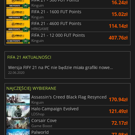
16.24zł
Kinguin
FIFA 21 - 1600 FUT Points
15.02zł
Kinguin
FIFA 21 - 4600 FUT Points
114.14zł
HRKGAME
FIFA 21 - 12 000 FUT Points
407.76zł
Kinguin
FIFA 21 AKTUALNOŚCI
Wersja FIFY 21 na PC nie będzie miała grafiki nowej generacji
22.06.2020
NAJCZĘŚCIEJ WYBIERANE
Assassin's Creed Black Flag Resynced
170.94zł
Kinguin
Halo Campaign Evolved
121.49zł
LDShop
Corsair Cove
72.17zł
Game Boost
Palworld
77.98zł