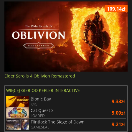
109.14zł
Elder Scrolls 4 Oblivion Remastered
WIĘCEJ GIER OD KEPLER INTERACTIVE
Bionic Bay
9.33zł
K4G
Cat Quest 3
5.09zł
LOADED
Flintlock The Siege of Dawn
9.21zł
GAMESEAL