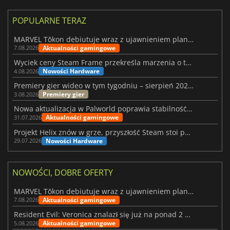
POPULARNE TERAZ
MARVEL Tōkon debiutuje wraz z ujawnieniem planu rozwoju na pierwszy rok
Aktualności gamingowe
7.08.2026
Wyciek ceny Steam Frame przekreśla marzenia o tanim zestawie VR
Nowości Hardware
4.08.2026
Premiery gier wideo w tym tygodniu – sierpień 2026 r. (32. tydzień)
Premiery gier
3.08.2026
Nowa aktualizacja w Palworld poprawia stabilność Sunreach i walk z bossami
Aktualności gamingowe
31.07.2026
Projekt Helix znów w grze, przyszłość Steam stoi pod znakiem zapytania
Nowości Hardware
29.07.2026
NOWOŚCI, DOBRE OFERTY
MARVEL Tōkon debiutuje wraz z ujawnieniem planu rozwoju na pierwszy rok
Aktualności gamingowe
7.08.2026
Resident Evil: Veronica znalazł się już na ponad 2 milionach list życzeń
Aktualności gamingowe
5.08.2026