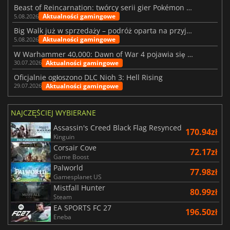
Beast of Reincarnation: twórcy serii gier Pokémon wkraczają na nową ścieżkę
Aktualności gamingowe
5.08.2026
Big Walk już w sprzedaży – podróż oparta na przyjaźni
Aktualności gamingowe
5.08.2026
W Warhammer 40,000: Dawn of War 4 pojawia się frakcja Nekronów
Aktualności gamingowe
30.07.2026
Oficjalnie ogłoszono DLC Nioh 3: Hell Rising
Aktualności gamingowe
29.07.2026
NAJCZĘŚCIEJ WYBIERANE
Assassin's Creed Black Flag Resynced
170.94zł
Kinguin
Corsair Cove
72.17zł
Game Boost
Palworld
77.98zł
Gamesplanet US
Mistfall Hunter
80.99zł
Steam
EA SPORTS FC 27
196.50zł
Eneba