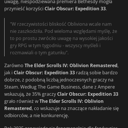
uwagę, niespodziewana premiera Bethesdy mogła
przynieść korzyści
Clair Obscur: Expedition 33
.
"W rzeczywistości bliskość Obliviona wcale nam
nie zaszkodziła. Pod wieloma względami myślę, że
to po prostu zwróciło uwagę na wysokiej jakości
gry RPG w tym tygodniu - wszyscy myśleli i
rozmawiali o tym gatunku".
Zarówno
The Elder Scrolls IV: Oblivion Remastered
,
jak i
Clair Obscur: Expedition 33
radzą sobie bardzo
dobrze, z podobną liczbą jednoczesnych graczy na
Steam. Według The Game Business, dane z Ampere
wskazują, że 35% graczy
Clair Obscur: Expedition 33
grało również w
The Elder Scrolls IV: Oblivion
Remastered
, co wskazuje na znaczące nakładanie się
odbiorców, a nie konkurencję.