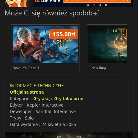
Może Ci się również spodobać
155.00
zł
175
Baldur's Gate 3
Elden Ring
INFORMACJE TECHNICZNE
Oficjalna strona
Kategorie :
Gry akcji
,
Gry fabularne
Edytor : Kepler Interactive
Deweloper : Sandfall Interactive
Tryby : Solo
Data wydania : 24 kwietnia 2025