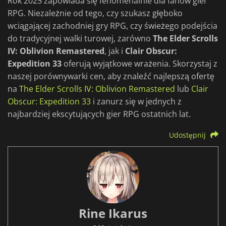
Rok 2025 zapowiada się fenomenalnie dla fanów gier
RPG. Niezależnie od tego, czy szukasz głęboko
wciągającej zachodniej gry RPG, czy świeżego podejścia
do tradycyjnej walki turowej, zarówno
The Elder Scrolls
IV: Oblivion Remastered
, jak i
Clair Obscur:
Expedition 33
oferują wyjątkowe wrażenia. Skorzystaj z
naszej porównywarki cen, aby znaleźć najlepszą ofertę
na
The Elder Scrolls IV: Oblivion Remastered
lub
Clair
Obscur: Expedition 33
i zanurz się w jednych z
najbardziej ekscytujących gier RPG ostatnich lat.
Udostępnij
Rine Ikarus