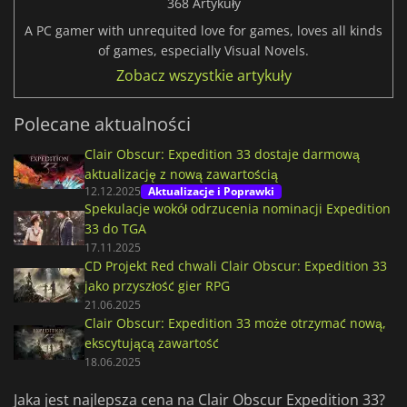
368 Artykuły
A PC gamer with unrequited love for games, loves all kinds
of games, especially Visual Novels.
Zobacz wszystkie artykuły
Polecane aktualności
Clair Obscur: Expedition 33 dostaje darmową
aktualizację z nową zawartością
12.12.2025
Aktualizacje i Poprawki
Spekulacje wokół odrzucenia nominacji Expedition
33 do TGA
17.11.2025
CD Projekt Red chwali Clair Obscur: Expedition 33
jako przyszłość gier RPG
21.06.2025
Clair Obscur: Expedition 33 może otrzymać nową,
ekscytującą zawartość
18.06.2025
Jaka jest najlepsza cena na Clair Obscur Expedition 33?