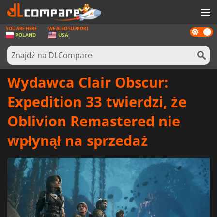
YOU ARE HERE
WE ALSO SUPPORT
Dark
GRY
POLAND
USA
mode
KARTY DO GIER
OPROGRAMOWANIE
Wydawca Clair Obscur:
REWARDS
Expedition 33 twierdzi, że
SPRZĘT KOMPUTEROWY
Oblivion Remastered nie
AKTUALNOŚCI
wpłynął na sprzedaż
ZALOGUJ SIĘ LUB ZAREJESTRUJ