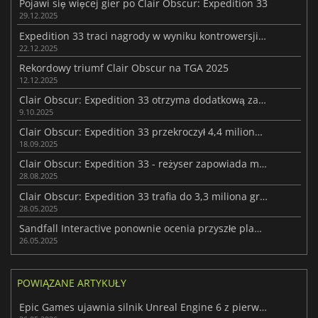
Pojawi się więcej gier po Clair Obscur: Expedition 33
29.12.2025
Expedition 33 traci nagrody w wyniku kontrowersji związanych z AI
22.12.2025
Rekordowy triumf Clair Obscur na TGA 2025
12.12.2025
Clair Obscur: Expedition 33 otrzyma dodatkową zawartość
9.10.2025
Clair Obscur: Expedition 33 przekroczył 4,4 miliona sprzedanych egzemplarzy
18.09.2025
Clair Obscur: Expedition 33 - reżyser zapowiada możliwe DLC
28.08.2025
Clair Obscur: Expedition 33 trafia do 3,3 miliona graczy w 33 dni
28.05.2025
Sandfall Interactive ponownie ocenia przyszłe plany Clair Obscur: Expedition 33
26.05.2025
POWIĄZANE ARTYKUŁY
Epic Games ujawnia silnik Unreal Engine 6 z pierwszym wyglądem wideo