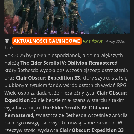
AKTUALNOŚCI GAMINGOWE
Rine Ikarus
-
4 maj 2025,
14:34
Rok 2025 był pełen niespodzianek, a do największych
należą
The Elder Scrolls IV: Oblivion Remastered
,
który Bethesda wydała bez wcześniejszego ostrzeżenia
oraz
Clair Obscur: Expedition 33
, który szybko stał się
ulubionym tytułem fanów wśród ostatnich wydań RPG.
Wiele osób zakładało, że niezależny tytuł
Clair Obscur:
Expedition 33
nie będzie miał szans w starciu z takimi
wyjadaczami jak
The Elder Scrolls IV: Oblivion
Remastered
, zwłaszcza że Bethesda wcześnie zwróciła
na niego uwagę - ale wyniki mówią same za siebie. W
rzeczywistości wydawca
Clair Obscur: Expedition 33