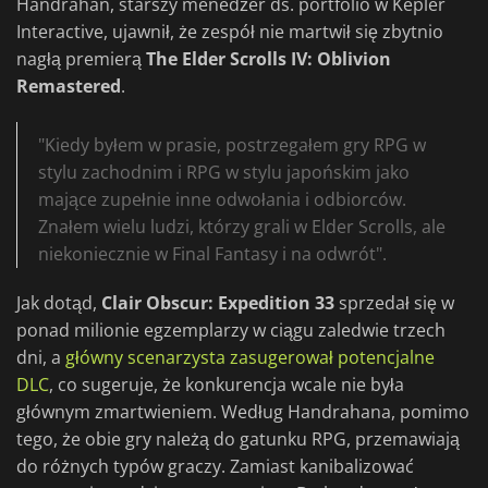
Handrahan, starszy menedżer ds. portfolio w Kepler
Interactive, ujawnił, że zespół nie martwił się zbytnio
nagłą premierą
The Elder Scrolls IV: Oblivion
Remastered
.
"Kiedy byłem w prasie, postrzegałem gry RPG w
stylu zachodnim i RPG w stylu japońskim jako
mające zupełnie inne odwołania i odbiorców.
Znałem wielu ludzi, którzy grali w Elder Scrolls, ale
niekoniecznie w Final Fantasy i na odwrót".
Jak dotąd,
Clair Obscur: Expedition 33
sprzedał się w
ponad milionie egzemplarzy w ciągu zaledwie trzech
dni, a
główny scenarzysta zasugerował potencjalne
DLC
, co sugeruje, że konkurencja wcale nie była
głównym zmartwieniem. Według Handrahana, pomimo
tego, że obie gry należą do gatunku RPG, przemawiają
do różnych typów graczy. Zamiast kanibalizować