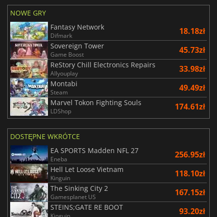
NOWE GRY
Fantasy Network
18.18zł
Difmark
Sovereign Tower
45.73zł
Game Boost
ReStory Chill Electronics Repairs
33.98zł
Allyouplay
Montabi
49.49zł
Steam
Marvel Tokon Fighting Souls
174.61zł
LDShop
DOSTĘPNE WKRÓTCE
EA SPORTS Madden NFL 27
256.95zł
Eneba
Hell Let Loose Vietnam
118.10zł
Kinguin
The Sinking City 2
167.15zł
Gamesplanet US
STEINS;GATE RE BOOT
93.20zł
Kinguin