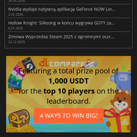
26.05.2026
Nvidia wydaje natywną aplikację GeForce NOW Linux z DLSS i ray tracingiem
2.02.2026
Hollow Knight: Silksong w końcu wygrywa GOTY zamiast Expedition 33
6.01.2026
Zimowa Wyprzedaż Steam 2025 z ogromnymi oszczędnościami w całym sklepie
22.12.2025
Featuring a total prize pool of
1,000 USDT
for the
top 10 players
on the
leaderboard.
4 WAYS TO WIN BIG!