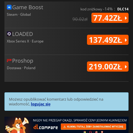
Game Boost
-14% :
kod zniżkowy
DLC14
Steam · Global
77.42ZŁ
90.02zł
LOADED
137.49ZŁ
Xbox Series X · Europe
Proshop
219.00ZŁ
Dostawa · Poland
Możesz opublikować komentarz lub odpowiedzieć na
wiadomość,
logując się