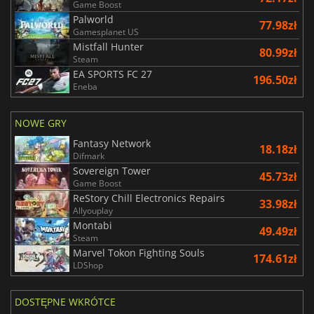
Game Boost
Palworld
77.98zł
Gamesplanet US
Mistfall Hunter
80.99zł
Steam
EA SPORTS FC 27
196.50zł
Eneba
NOWE GRY
Fantasy Network
18.18zł
Difmark
Sovereign Tower
45.73zł
Game Boost
ReStory Chill Electronics Repairs
33.98zł
Allyouplay
Montabi
49.49zł
Steam
Marvel Tokon Fighting Souls
174.61zł
LDShop
DOSTĘPNE WKRÓTCE