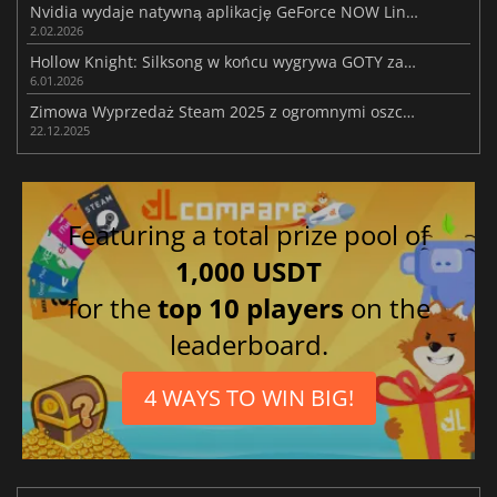
Nvidia wydaje natywną aplikację GeForce NOW Linux z DLSS i ray tracingiem
2.02.2026
Hollow Knight: Silksong w końcu wygrywa GOTY zamiast Expedition 33
6.01.2026
Zimowa Wyprzedaż Steam 2025 z ogromnymi oszczędnościami w całym sklepie
22.12.2025
Featuring a total prize pool of
1,000 USDT
for the
top 10 players
on the
leaderboard.
4 WAYS TO WIN BIG!