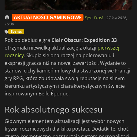
AKTUALNOŚCI GAMINGOWE
Fyra Frost
-
27 kwi 2026,
16:30
Events
Rok po debiucie gra
Clair Obscur: Expedition 33
otrzymała niewielką aktualizację z okazji
pierwszej
rocznicy
. Skupia się ona raczej na polerowaniu i
ekspresji gracza niż na nowej zawartości. Wydanie to
stanowi cichy kamień milowy dla stworzonej we Francji
gry RPG, która zbudowała swoją reputację na silnym
kierunku artystycznym i charakterystycznym świecie
inspirowanym Belle Époque.
Rok absolutnego sukcesu
Głównym elementem aktualizacji jest wybór nowych
fryzur rocznicowych dla kilku postaci. Dodatki te, choć
czysto kosmetyczne, rozszerzają system personalizacji