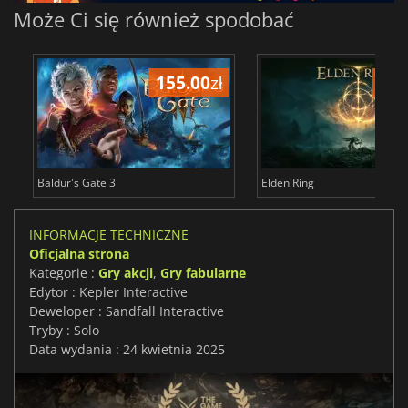
Może Ci się również spodobać
155.00
zł
175
Baldur's Gate 3
Elden Ring
INFORMACJE TECHNICZNE
Oficjalna strona
Kategorie :
Gry akcji
,
Gry fabularne
Edytor : Kepler Interactive
Deweloper : Sandfall Interactive
Tryby : Solo
Data wydania : 24 kwietnia 2025