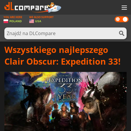
YOU ARE HERE
WE ALSO SUPPORT
Dark
GRY
POLAND
USA
mode
KARTY DO GIER
OPROGRAMOWANIE
Wszystkiego najlepszego
REWARDS
Clair Obscur: Expedition 33!
SPRZĘT KOMPUTEROWY
AKTUALNOŚCI
ZALOGUJ SIĘ LUB ZAREJESTRUJ