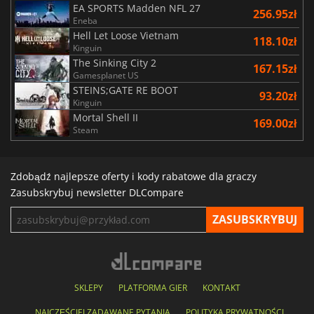
EA SPORTS Madden NFL 27
256.95zł
Eneba
Hell Let Loose Vietnam
118.10zł
Kinguin
The Sinking City 2
167.15zł
Gamesplanet US
STEINS;GATE RE BOOT
93.20zł
Kinguin
Mortal Shell II
169.00zł
Steam
Zdobądź najlepsze oferty i kody rabatowe dla graczy
Zasubskrybuj newsletter DLCompare
SKLEPY
PLATFORMA GIER
KONTAKT
NAJCZĘŚCIEJ ZADAWANE PYTANIA
POLITYKA PRYWATNOŚCI