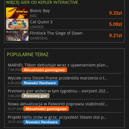
WIĘCEJ GIER OD KEPLER INTERACTIVE
Bionic Bay
9.33zł
K4G
Cat Quest 3
5.09zł
LOADED
Flintlock The Siege of Dawn
9.21zł
GAMESEAL
POPULARNE TERAZ
MARVEL Tōkon debiutuje wraz z ujawnieniem planu rozwoju na pierwszy rok
Aktualności gamingowe
7.08.2026
Wyciek ceny Steam Frame przekreśla marzenia o tanim zestawie VR
Nowości Hardware
4.08.2026
Premiery gier wideo w tym tygodniu – sierpień 2026 r. (32. tydzień)
Premiery gier
3.08.2026
Nowa aktualizacja w Palworld poprawia stabilność Sunreach i walk z bossami
Aktualności gamingowe
31.07.2026
Projekt Helix znów w grze, przyszłość Steam stoi pod znakiem zapytania
Nowości Hardware
29.07.2026