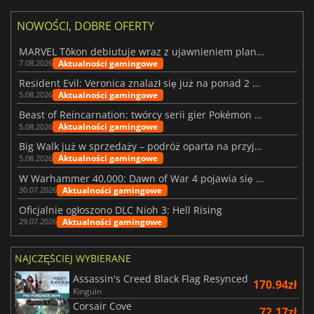
NOWOŚCI, DOBRE OFERTY
MARVEL Tōkon debiutuje wraz z ujawnieniem planu rozwoju na pierwszy rok
Aktualności gamingowe
7.08.2026
Resident Evil: Veronica znalazł się już na ponad 2 milionach list życzeń
Aktualności gamingowe
5.08.2026
Beast of Reincarnation: twórcy serii gier Pokémon wkraczają na nową ścieżkę
Aktualności gamingowe
5.08.2026
Big Walk już w sprzedaży – podróż oparta na przyjaźni
Aktualności gamingowe
5.08.2026
W Warhammer 40,000: Dawn of War 4 pojawia się frakcja Nekronów
Aktualności gamingowe
30.07.2026
Oficjalnie ogłoszono DLC Nioh 3: Hell Rising
Aktualności gamingowe
29.07.2026
NAJCZĘŚCIEJ WYBIERANE
Assassin's Creed Black Flag Resynced
170.94zł
Kinguin
Corsair Cove
72.17zł