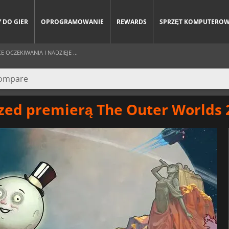
 DO GIER
OPROGRAMOWANIE
REWARDS
SPRZĘT KOMPUTERO
OCZEKIWANIA I NADZIEJE ...
rzed premierą The Outer Worlds 