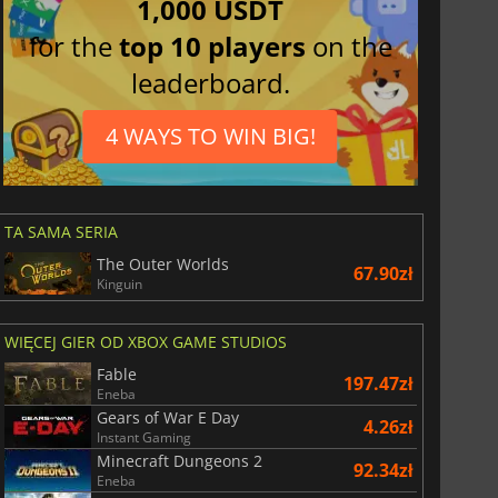
1,000 USDT
for the
top 10 players
on the
leaderboard.
4 WAYS TO WIN BIG!
TA SAMA SERIA
The Outer Worlds
67.90zł
Kinguin
WIĘCEJ GIER OD XBOX GAME STUDIOS
Fable
197.47zł
Eneba
Gears of War E Day
4.26zł
Instant Gaming
Minecraft Dungeons 2
92.34zł
Eneba