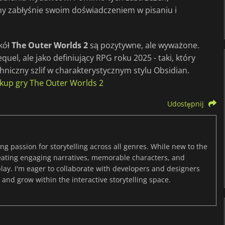
jny zabłyśnie swoim doświadczeniem w pisaniu i
okół
The Outer Worlds 2
są pozytywne, ale wyważone.
equel, ale jako definiujący RPG roku 2025 - taki, który
niczny szlif w charakterystycznym stylu Obsidian.
kup gry The Outer Worlds 2
Udostępnij
ng passion for storytelling across all genres. While new to the
reating engaging narratives, memorable characters, and
y. I'm eager to collaborate with developers and designers
and grow within the interactive storytelling space.