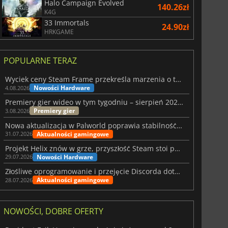
Halo Campaign Evolved
140.26zł
K4G
33 Immortals
24.90zł
HRKGAME
POPULARNE TERAZ
Wyciek ceny Steam Frame przekreśla marzenia o tanim zestawie VR
Nowości Hardware
4.08.2026
Premiery gier wideo w tym tygodniu – sierpień 2026 r. (32. tydzień)
Premiery gier
3.08.2026
Nowa aktualizacja w Palworld poprawia stabilność Sunreach i walk z bossami
Aktualności gamingowe
31.07.2026
Projekt Helix znów w grze, przyszłość Steam stoi pod znakiem zapytania
Nowości Hardware
29.07.2026
Złośliwe oprogramowanie i przejęcie Discorda dotknęły Meccha Chameleon
Aktualności gamingowe
28.07.2026
NOWOŚCI, DOBRE OFERTY