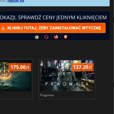
mość,
logując się
175.00
zł
137.20
zł
Pragmata
Total 