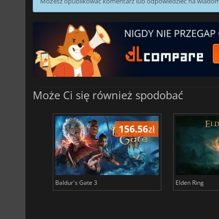
Możesz opublikować komentarz lub odpowiedzieć na wiado
Może Ci się również spodobać
196.68
zł
156.56
zł
Baldur's Gate 3
Elden Ring