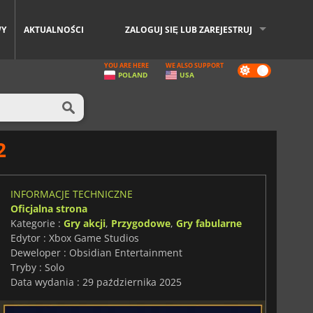
WY
AKTUALNOŚCI
ZALOGUJ SIĘ LUB ZAREJESTRUJ
YOU ARE HERE
WE ALSO SUPPORT
Dark
POLAND
USA
mode
2
INFORMACJE TECHNICZNE
Oficjalna strona
Kategorie :
Gry akcji
,
Przygodowe
,
Gry fabularne
Edytor : Xbox Game Studios
Deweloper : Obsidian Entertainment
Tryby : Solo
Data wydania : 29 października 2025