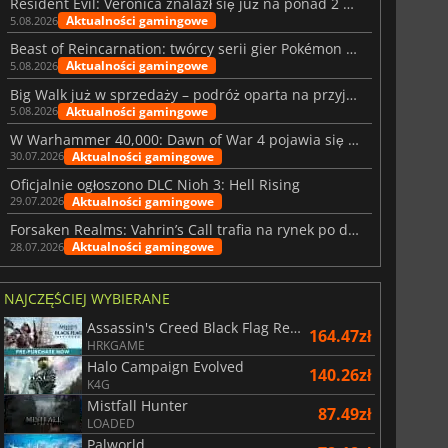
Resident Evil: Veronica znalazł się już na ponad 2 milionach list życzeń
Aktualności gamingowe
5.08.2026
Beast of Reincarnation: twórcy serii gier Pokémon wkraczają na nową ścieżkę
Aktualności gamingowe
5.08.2026
Big Walk już w sprzedaży – podróż oparta na przyjaźni
Aktualności gamingowe
5.08.2026
W Warhammer 40,000: Dawn of War 4 pojawia się frakcja Nekronów
Aktualności gamingowe
30.07.2026
Oficjalnie ogłoszono DLC Nioh 3: Hell Rising
Aktualności gamingowe
29.07.2026
Forsaken Realms: Vahrin’s Call trafia na rynek po dziesięciu latach prac
Aktualności gamingowe
28.07.2026
NAJCZĘŚCIEJ WYBIERANE
Assassin's Creed Black Flag Resynced
164.47zł
HRKGAME
Halo Campaign Evolved
140.26zł
K4G
Mistfall Hunter
87.49zł
LOADED
Palworld