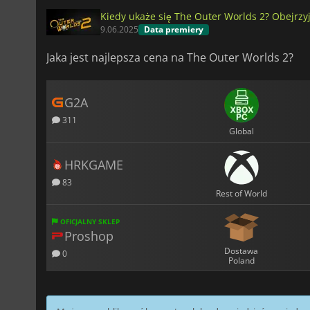
Kiedy ukaże się The Outer Worlds 2? Obejrzy
9.06.2025
Data premiery
Jaka jest najlepsza cena na The Outer Worlds 2?
G2A
311
Global
HRKGAME
83
Rest of World
OFICJALNY SKLEP
Proshop
Dostawa
0
Poland