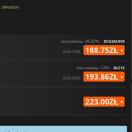
j zwiastun
-20.07% :
kod zniżkowy
DCG2AC6V5
188.75ZŁ
236.15zł
-12% :
kod zniżkowy
DLC12
193.86ZŁ
220.29zł
223.00ZŁ