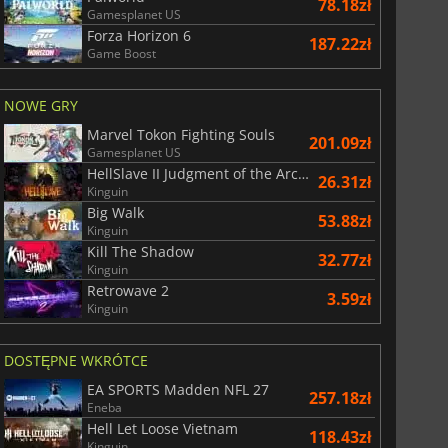
78.18zł
Gamesplanet US
Forza Horizon 6
187.22zł
Game Boost
NOWE GRY
Marvel Tokon Fighting Souls
201.09zł
Gamesplanet US
HellSlave II Judgment of the Archon
26.31zł
Kinguin
Big Walk
53.88zł
Kinguin
Kill The Shadow
32.77zł
29.09
zł
66.55
zł
Kinguin
Retrowave 2
3.59zł
Kinguin
DOSTĘPNE WKRÓTCE
War WARHAMMER 3
Lies Of P
EA SPORTS Madden NFL 27
257.18zł
Eneba
Hell Let Loose Vietnam
118.43zł
Kinguin