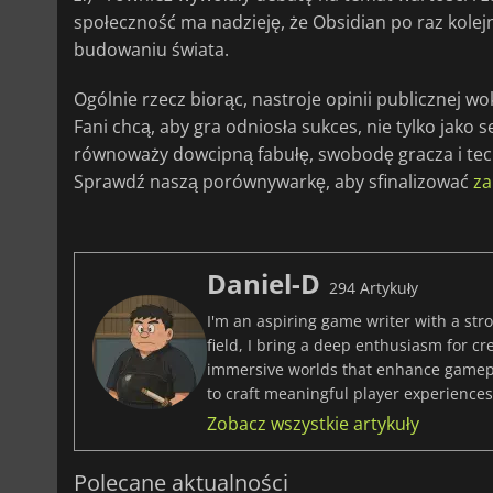
społeczność ma nadzieję, że Obsidian po raz kole
budowaniu świata.
Ogólnie rzecz biorąc, nastroje opinii publicznej w
Fani chcą, aby gra odniosła sukces, nie tylko jako s
równoważy dowcipną fabułę, swobodę gracza i tech
Sprawdź naszą porównywarkę, aby sfinalizować
za
Daniel-D
294 Artykuły
I'm an aspiring game writer with a stro
field, I bring a deep enthusiasm for c
immersive worlds that enhance gamepla
to craft meaningful player experiences 
Zobacz wszystkie artykuły
Polecane aktualności