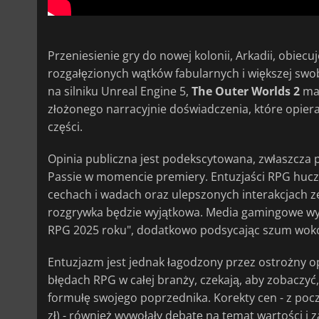
Przeniesienie gry do nowej kolonii, Arkadii, obiecuj
rozgałęzionych wątków fabularnych i większej sw
na silniku Unreal Engine 5,
The Outer Worlds 2
ma 
złożonego narracyjnie doświadczenia, które opiera
części.
Opinia publiczna jest podekscytowana, zwłaszcza
Passie w momencie premiery. Entuzjaści RPG hucz
cechach i wadach oraz ulepszonych interakcjach ze
rozgrywka będzie wyjątkowa. Media gamingowe wymi
RPG 2025 roku", dodatkowo podsycając szum wokół
Entuzjazm jest jednak łagodzony przez ostrożny o
błędach RPG w całej branży, czekają, aby zobaczyć
formułę swojego poprzednika. Korekty cen - z po
zł) - również wywołały debatę na temat wartości 