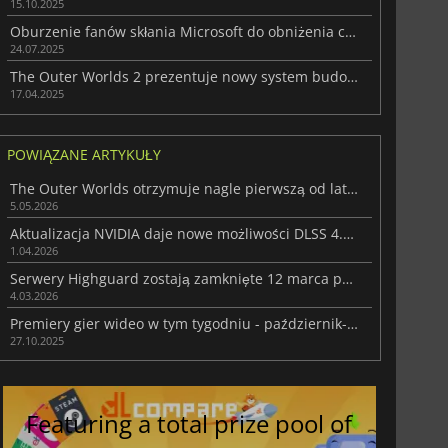
15.10.2025
Oburzenie fanów skłania Microsoft do obniżenia ceny The Outer Worlds 2
24.07.2025
The Outer Worlds 2 prezentuje nowy system budowania postaci
17.04.2025
POWIĄZANE ARTYKUŁY
The Outer Worlds otrzymuje nagle pierwszą od lat aktualizację
5.05.2026
Aktualizacja NVIDIA daje nowe możliwości DLSS 4.5 i więcej funkcji
1.04.2026
Serwery Highguard zostają zamknięte 12 marca po krótkim okresie działania
4.03.2026
Premiery gier wideo w tym tygodniu - październik-listopad 2025 (tydzień 44)
27.10.2025
Featuring a total prize pool of