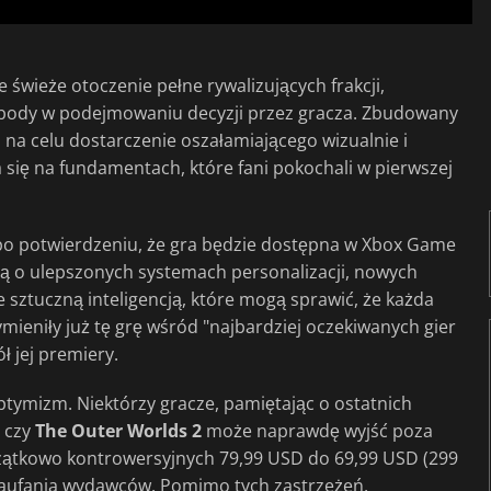
e świeże otoczenie pełne rywalizujących frakcji,
obody w podejmowaniu decyzji przez gracza. Zbudowany
na celu dostarczenie oszałamiającego wizualnie i
 się na fundamentach, które fani pokochali w pierwszej
 po potwierdzeniu, że gra będzie dostępna w Xbox Game
ą o ulepszonych systemach personalizacji, nowych
 sztuczną inteligencją, które mogą sprawić, że każda
eniły już tę grę wśród "najbardziej oczekiwanych gier
 jej premiery.
ptymizm. Niektórzy gracze, pamiętając o ostatnich
, czy
The Outer Worlds 2
może naprawdę wyjść poza
czątkowo kontrowersyjnych 79,99 USD do 69,99 USD (299
i zaufania wydawców. Pomimo tych zastrzeżeń,