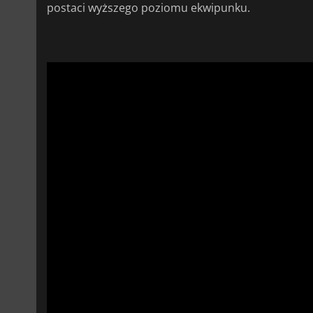
postaci wyższego poziomu ekwipunku.