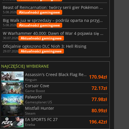
Beast of Reincarnation: twórcy serii gier Pokémon wkraczają na nową ścieżkę
Aktualności gamingowe
5.08.2026
Big Walk już w sprzedaży – podróż oparta na przyjaźni
Aktualności gamingowe
5.08.2026
W Warhammer 40,000: Dawn of War 4 pojawia się frakcja Nekronów
Aktualności gamingowe
30.07.2026
Oficjalnie ogłoszono DLC Nioh 3: Hell Rising
Aktualności gamingowe
29.07.2026
NAJCZĘŚCIEJ WYBIERANE
Assassin's Creed Black Flag Resynced
170.94zł
Kinguin
Corsair Cove
72.17zł
Game Boost
Palworld
77.98zł
Gamesplanet US
Mistfall Hunter
80.99zł
Steam
EA SPORTS FC 27
196.42zł
Eneba