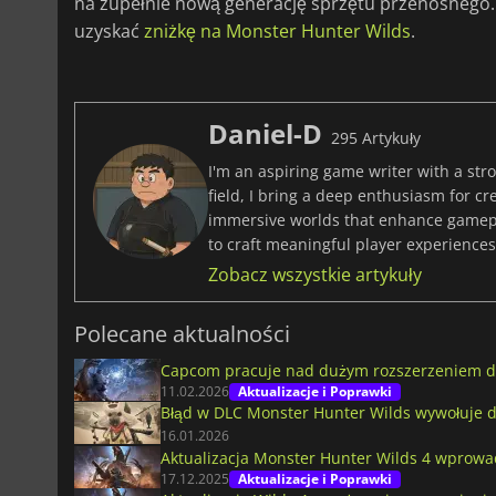
na zupełnie nową generację sprzętu przenośnego.
uzyskać
zniżkę na Monster Hunter Wilds
.
Daniel-D
295 Artykuły
I'm an aspiring game writer with a stro
field, I bring a deep enthusiasm for c
immersive worlds that enhance gamepla
to craft meaningful player experiences 
Zobacz wszystkie artykuły
Polecane aktualności
Capcom pracuje nad dużym rozszerzeniem d
11.02.2026
Aktualizacje i Poprawki
Błąd w DLC Monster Hunter Wilds wywołuje 
16.01.2026
Aktualizacja Monster Hunter Wilds 4 wprowa
17.12.2025
Aktualizacje i Poprawki