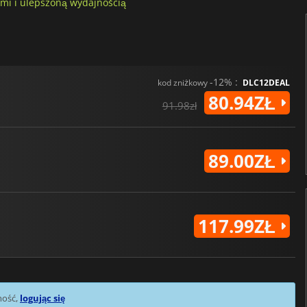
ami i ulepszoną wydajnością
-12% :
kod zniżkowy
DLC12DEAL
80.94ZŁ
91.98zł
89.00ZŁ
117.99ZŁ
mość,
logując się