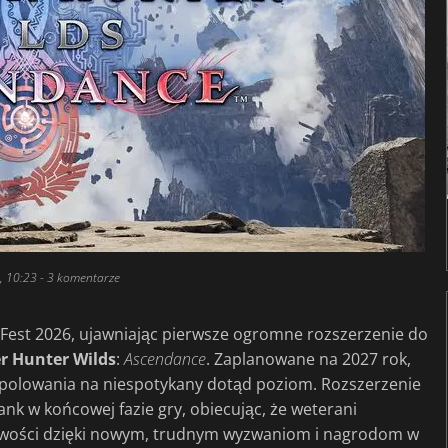
, 10:23
- 3 komentarze
est 2026, ujawniając pierwsze ogromne rozszerzenie do
r Hunter Wilds
:
Ascendance
. Zaplanowane na 2027 rok,
polowania na niespotykany dotąd poziom. Rozszerzenie
k w końcowej fazie gry, obiecując, że weterani
liwości dzięki nowym, trudnym wyzwaniom i nagrodom w