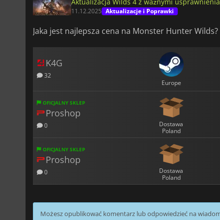
Aktualizacja Wilds 4 z ważnymi usprawnieni
11.12.2025
Aktualizacje i Poprawki
Jaka jest najlepsza cena na Monster Hunter Wilds?
K4G
32
Europe
OFICJALNY SKLEP
Proshop
Dostawa
0
Poland
OFICJALNY SKLEP
Proshop
Dostawa
0
Poland
Możesz opublikować komentarz lub odpowiedzieć na wiado