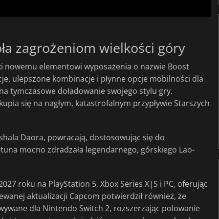
oła zagrożeniom wielkości góry
ęki nowemu elementowi wyposażenia o nazwie Boost
e, ulepszone kombinacje i płynne opcje mobilności dla
 na tymczasowe doładowanie swojego stylu gry.
kupia się na nagłym, katastrofalnym przypływie Starszych
ushala Daora, powracają, dostosowując się do
tuna mocno zdradzała legendarnego, górskiego Lao-
027 roku na PlayStation 5, Xbox Series X|S i PC, oferując
anej aktualizacji Capcom potwierdził również, że
wywane dla Nintendo Switch 2, rozszerzając polowanie