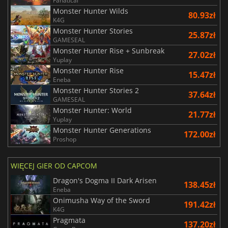
Fanatical
Monster Hunter Wilds
80.93zł
K4G
Monster Hunter Stories
25.87zł
GAMESEAL
Monster Hunter Rise + Sunbreak
27.02zł
Yuplay
Monster Hunter Rise
15.47zł
Eneba
Monster Hunter Stories 2
37.64zł
GAMESEAL
Monster Hunter: World
21.77zł
Yuplay
Monster Hunter Generations
172.00zł
Proshop
WIĘCEJ GIER OD CAPCOM
Dragon's Dogma II Dark Arisen
138.45zł
Eneba
Onimusha Way of the Sword
191.42zł
K4G
Pragmata
137.20zł