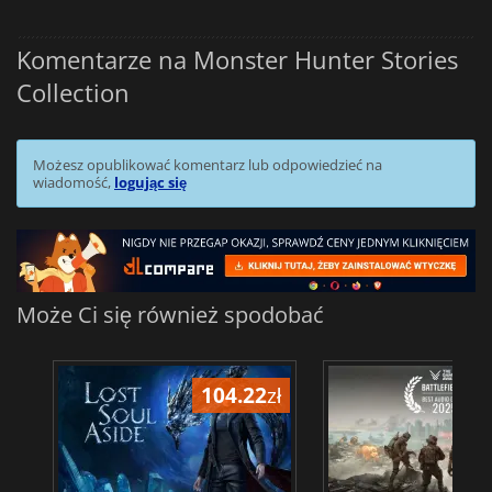
Komentarze na Monster Hunter Stories
Collection
Możesz opublikować komentarz lub odpowiedzieć na
wiadomość,
logując się
Może Ci się również spodobać
104.22
zł
1