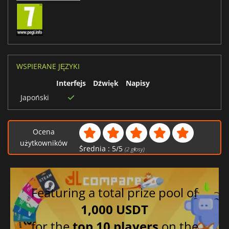
WSPIERANE JĘZYKI
Interfejs
Dźwięk
Napisy
Japoński
Ocena
użytkowników
Średnia :
5
/
5
(
2
głosy)
Featuring a total prize pool of
1,000 USDT
for the
top 10 players
on the