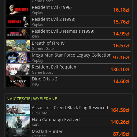
Game Boost
Resident Evil (1996)
16.18zł
Yuplay
Resident Evil 2 (1998)
15.76zł
Yuplay
Resident Evil 3 Nemesis (1999)
14.99zł
K4G
Breath of Fire IV
16.57zł
GamersGate
Mega Man Star Force Legacy Collection
97.16zł
Yuplay
Resident Evil Requiem
130.10zł
Game Boost
Dino Crisis 2
14.60zł
K4G
NAJCZĘŚCIEJ WYBIERANE
Assassin's Creed Black Flag Resynced
164.59zł
HRKGAME
Halo Campaign Evolved
140.26zł
K4G
Mistfall Hunter
87.49zł
LOADED