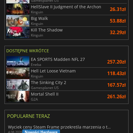
Gamesplanet US
HellSlave II Judgment of the Archon
26.31zł
Kinguin
Big Walk
53.88zł
Kinguin
Kill The Shadow
32.29zł
Kinguin
DOSTĘPNE WKRÓTCE
EA SPORTS Madden NFL 27
257.20zł
Eneba
Hell Let Loose Vietnam
118.43zł
Kinguin
The Sinking City 2
167.57zł
Gamesplanet US
Mortal Shell II
261.26zł
G2A
POPULARNE TERAZ
Wyciek ceny Steam Frame przekreśla marzenia o tanim zestawie VR
Nowości Hardware
4.08.2026