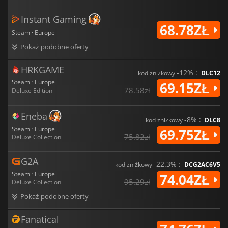
Instant Gaming
68.78ZŁ
Steam · Europe
Pokaż podobne oferty
HRKGAME
-12% :
kod zniżkowy
DLC12
Steam · Europe
69.15ZŁ
78.58zł
Deluxe Edition
Eneba
-8% :
kod zniżkowy
DLC8
Steam · Europe
69.75ZŁ
75.82zł
Deluxe Collection
G2A
-22.3% :
kod zniżkowy
DCG2AC6V5
Steam · Europe
74.04ZŁ
95.29zł
Deluxe Collection
Pokaż podobne oferty
Fanatical