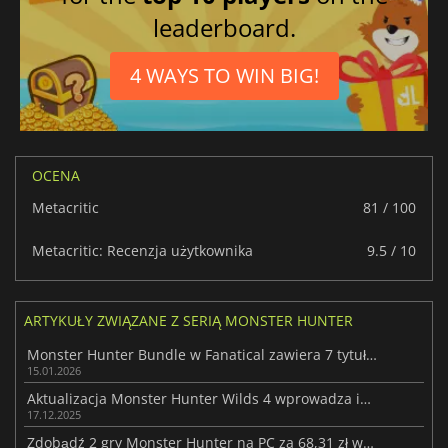
leaderboard.
4 WAYS TO WIN BIG!
OCENA
Metacritic
81 / 100
Metacritic: Recenzja użytkownika
9.5 / 10
ARTYKUŁY ZWIĄZANE Z SERIĄ MONSTER HUNTER
Monster Hunter Bundle w Fanatical zawiera 7 tytułów Capcom w dobrych cenach
15.01.2026
Aktualizacja Monster Hunter Wilds 4 wprowadza istotne poprawki wydajności
17.12.2025
Zdobądź 2 gry Monster Hunter na PC za 68,31 zł w nowej ofercie Fanatical