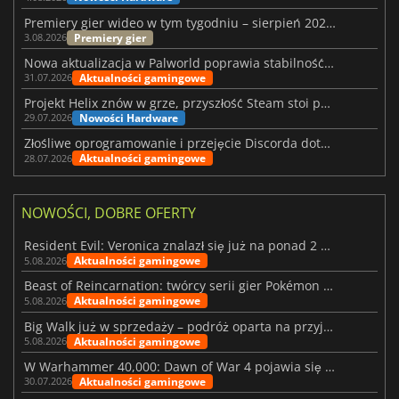
Premiery gier wideo w tym tygodniu – sierpień 2026 r. (32. tydzień)
Premiery gier
3.08.2026
Nowa aktualizacja w Palworld poprawia stabilność Sunreach i walk z bossami
Aktualności gamingowe
31.07.2026
Projekt Helix znów w grze, przyszłość Steam stoi pod znakiem zapytania
Nowości Hardware
29.07.2026
Złośliwe oprogramowanie i przejęcie Discorda dotknęły Meccha Chameleon
Aktualności gamingowe
28.07.2026
NOWOŚCI, DOBRE OFERTY
Resident Evil: Veronica znalazł się już na ponad 2 milionach list życzeń
Aktualności gamingowe
5.08.2026
Beast of Reincarnation: twórcy serii gier Pokémon wkraczają na nową ścieżkę
Aktualności gamingowe
5.08.2026
Big Walk już w sprzedaży – podróż oparta na przyjaźni
Aktualności gamingowe
5.08.2026
W Warhammer 40,000: Dawn of War 4 pojawia się frakcja Nekronów
Aktualności gamingowe
30.07.2026