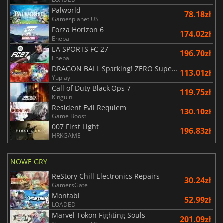
Palworld
78.18zł
Gamesplanet US
Forza Horizon 6
174.02zł
Eneba
EA SPORTS FC 27
196.70zł
Eneba
DRAGON BALL Sparking! ZERO Super Limit Breaking NEO
113.01zł
Yuplay
Call of Duty Black Ops 7
119.75zł
Kinguin
Resident Evil Requiem
130.10zł
Game Boost
007 First Light
196.83zł
HRKGAME
NOWE GRY
ReStory Chill Electronics Repairs
30.24zł
GamersGate
Montabi
52.99zł
LOADED
Marvel Tokon Fighting Souls
201.09zł