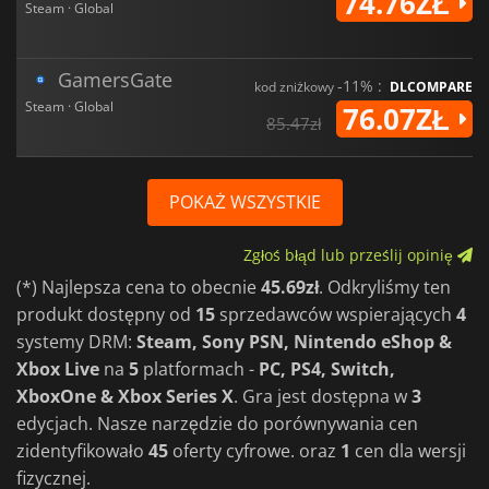
74.76ZŁ
Steam · Global
GamersGate
-11% :
kod zniżkowy
DLCOMPARE
Steam · Global
76.07ZŁ
85.47zł
POKAŻ WSZYSTKIE
Zgłoś błąd lub prześlij opinię
(*) Najlepsza cena to obecnie
45.69zł
. Odkryliśmy ten
produkt dostępny od
15
sprzedawców wspierających
4
systemy DRM:
Steam, Sony PSN, Nintendo eShop &
Xbox Live
na
5
platformach -
PC, PS4, Switch,
XboxOne & Xbox Series X
. Gra jest dostępna w
3
edycjach. Nasze narzędzie do porównywania cen
zidentyfikowało
45
oferty cyfrowe. oraz
1
cen dla wersji
fizycznej.