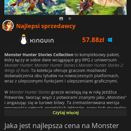
57.88
zł
Najlepsi sprzedawcy
60.07
zł
68.78
zł
Monster Hunter Stories Collection
to kompleksowy pakiet,
który łączy w sobie dwie wciągające gry RPG z uniwersum
Monster Hunter
:
Monster Hunter Stories
i
Monster Hunter Stories 2:
Wings of Ruin
. Ta kolekcja oferuje graczom możliwość
doświadczenia obu tytułów na nowoczesnych platformach,
wraz z ulepszonymi funkcjami i ulepszeniami graficznymi.
W
Monster Hunter Stories
gracze wcielają się w rolę Jeźdźca
Potworów, tworząc więzi z potworami znanymi jako „Monsties”
i angażując się w turowe bitwy. Ta zremasterowana wersja
wprowadza pełnych angielskich lektorów, nowy tryb muzealny
Czytaj więcej
prezentujący ponad 200 dzieł sztuki koncepcyjnej, muzykę w
tle i szkice deweloperów, a także zawiera aktualizacje tytułu,
Jaka jest najlepsza cena na Monster
które wcześniej były dostępne wyłącznie w Japonii.
Dodatkowo, gra oferuje dopracowaną grafikę z ulepszonym