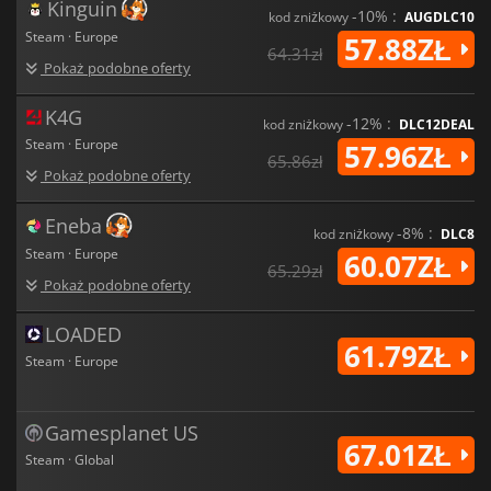
Kinguin
-10% :
kod zniżkowy
AUGDLC10
Steam · Europe
57.88ZŁ
64.31zł
Pokaż podobne oferty
K4G
-12% :
kod zniżkowy
DLC12DEAL
Steam · Europe
57.96ZŁ
65.86zł
Pokaż podobne oferty
Eneba
-8% :
kod zniżkowy
DLC8
Steam · Europe
60.07ZŁ
65.29zł
Pokaż podobne oferty
LOADED
61.79ZŁ
Steam · Europe
Gamesplanet US
67.01ZŁ
Steam · Global