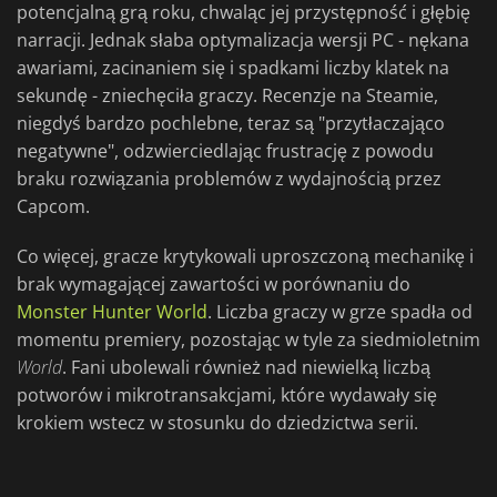
potencjalną grą roku, chwaląc jej przystępność i głębię
narracji. Jednak słaba optymalizacja wersji PC - nękana
awariami, zacinaniem się i spadkami liczby klatek na
sekundę - zniechęciła graczy. Recenzje na Steamie,
niegdyś bardzo pochlebne, teraz są "przytłaczająco
negatywne", odzwierciedlając frustrację z powodu
braku rozwiązania problemów z wydajnością przez
Capcom.
Co więcej, gracze krytykowali uproszczoną mechanikę i
brak wymagającej zawartości w porównaniu do
Monster Hunter World
. Liczba graczy w grze spadła od
momentu premiery, pozostając w tyle za siedmioletnim
World
. Fani ubolewali również nad niewielką liczbą
potworów i mikrotransakcjami, które wydawały się
krokiem wstecz w stosunku do dziedzictwa serii.