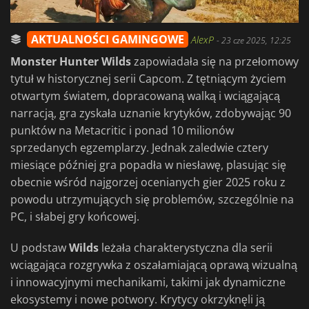
AKTUALNOŚCI GAMINGOWE
AlexP
-
23 cze 2025, 12:25
Monster Hunter Wilds
zapowiadała się na przełomowy
tytuł w historycznej serii Capcom. Z tętniącym życiem
otwartym światem, dopracowaną walką i wciągającą
narracją, gra zyskała uznanie krytyków, zdobywając 90
punktów na Metacritic i ponad 10 milionów
sprzedanych egzemplarzy. Jednak zaledwie cztery
miesiące później gra popadła w niesławę, plasując się
obecnie wśród najgorzej ocenianych gier 2025 roku z
powodu utrzymujących się problemów, szczególnie na
PC, i słabej gry końcowej.
U podstaw
Wilds
leżała charakterystyczna dla serii
wciągająca rozgrywka z oszałamiającą oprawą wizualną
i innowacyjnymi mechanikami, takimi jak dynamiczne
ekosystemy i nowe potwory. Krytycy okrzyknęli ją