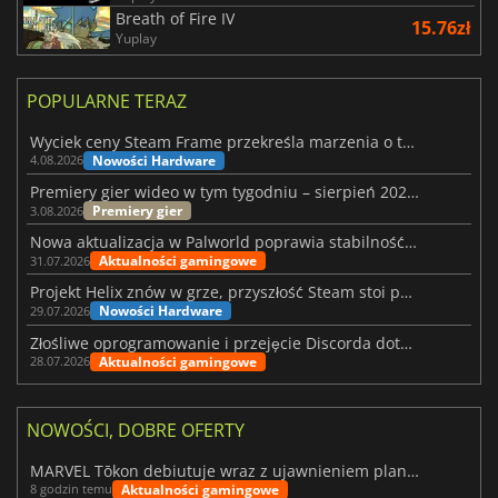
Breath of Fire IV
15.76zł
Yuplay
POPULARNE TERAZ
Wyciek ceny Steam Frame przekreśla marzenia o tanim zestawie VR
Nowości Hardware
4.08.2026
Premiery gier wideo w tym tygodniu – sierpień 2026 r. (32. tydzień)
Premiery gier
3.08.2026
Nowa aktualizacja w Palworld poprawia stabilność Sunreach i walk z bossami
Aktualności gamingowe
31.07.2026
Projekt Helix znów w grze, przyszłość Steam stoi pod znakiem zapytania
Nowości Hardware
29.07.2026
Złośliwe oprogramowanie i przejęcie Discorda dotknęły Meccha Chameleon
Aktualności gamingowe
28.07.2026
NOWOŚCI, DOBRE OFERTY
MARVEL Tōkon debiutuje wraz z ujawnieniem planu rozwoju na pierwszy rok
Aktualności gamingowe
8 godzin temu