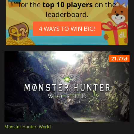
for the
top 10 players
on the
leaderboard.
4 WAYS TO WIN BIG!
21.77zł
Monster Hunter: World