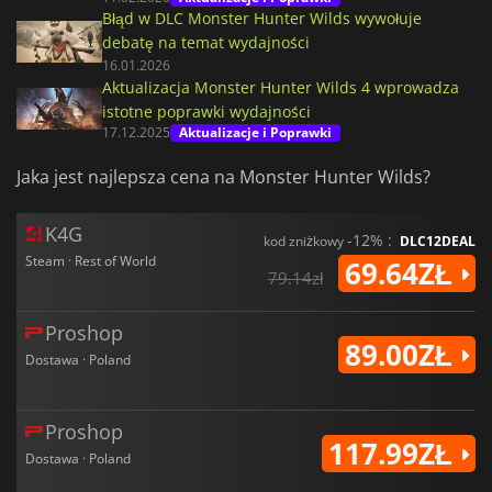
Błąd w DLC Monster Hunter Wilds wywołuje
debatę na temat wydajności
16.01.2026
Aktualizacja Monster Hunter Wilds 4 wprowadza
istotne poprawki wydajności
17.12.2025
Aktualizacje i Poprawki
Jaka jest najlepsza cena na Monster Hunter Wilds?
K4G
-12% :
kod zniżkowy
DLC12DEAL
Steam · Rest of World
69.64ZŁ
79.14zł
Proshop
89.00ZŁ
Dostawa · Poland
Proshop
117.99ZŁ
Dostawa · Poland