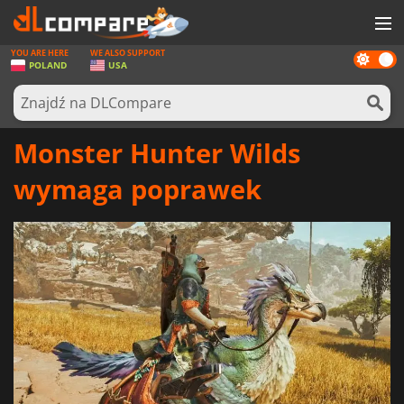
YOU ARE HERE
WE ALSO SUPPORT
Dark
GRY
POLAND
USA
mode
KARTY DO GIER
OPROGRAMOWANIE
Monster Hunter Wilds
REWARDS
wymaga poprawek
SPRZĘT KOMPUTEROWY
AKTUALNOŚCI
ZALOGUJ SIĘ LUB ZAREJESTRUJ