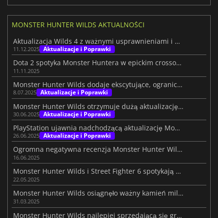
MONSTER HUNTER WILDS AKTUALNOŚCI
Aktualizacja Wilds 4 z ważnymi usprawnieniami i ulepszoną wydajnością
Aktualizacje i Poprawki
11.12.2025
Dota 2 spotyka Monster Huntera w epickim crossoverze
11.11.2025
Monster Hunter Wilds dodaje ekscytujące, ograniczone czasowo zadania
Aktualizacje i Poprawki
8.07.2025
Monster Hunter Wilds otrzymuje dużą aktualizację z nowościami
Aktualizacje i Poprawki
30.06.2025
PlayStation ujawnia nadchodzącą aktualizację Monster Hunter Wilds
Aktualizacje i Poprawki
26.06.2025
Ogromna negatywna recenzja Monster Hunter Wilds
16.06.2025
Monster Hunter Wilds i Street Fighter 6 spotykają się w epickim crossoverze
22.05.2025
Monster Hunter Wilds osiągnęło ważny kamień milowy
31.03.2025
Monster Hunter Wilds najlepiej sprzedającą się grą tego roku