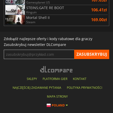
Gamesplanet US
STEINS;GATE RE BOOT
106.41zł
Kinguin
Mortal Shell II
169.00zł
Steam
Zdobądź najlepsze oferty i kody rabatowe dla graczy
Zasubskrybuj newsletter DLCompare
SKLEPY
PLATFORMA GIER
KONTAKT
NAJCZĘŚCIEJ ZADAWANE PYTANIA
POLITYKA PRYWATNOŚCI
MAPA STRONY
POLAND