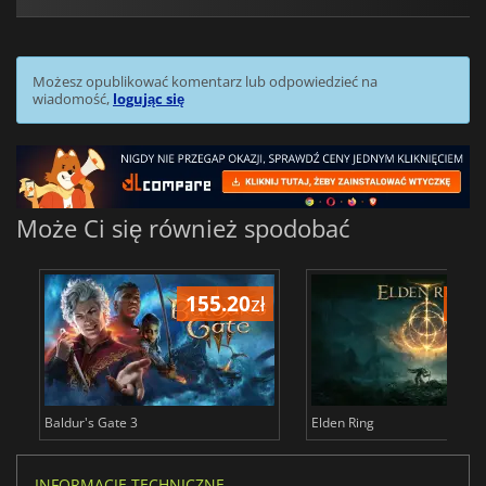
Możesz opublikować komentarz lub odpowiedzieć na
wiadomość,
logując się
Może Ci się również spodobać
155.20
zł
175
Baldur's Gate 3
Elden Ring
INFORMACJE TECHNICZNE