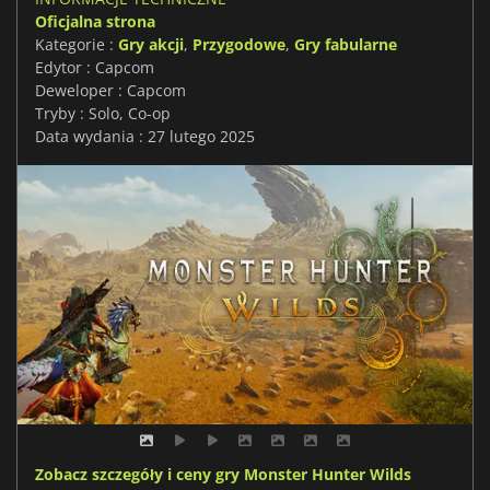
Oficjalna strona
Kategorie :
Gry akcji
,
Przygodowe
,
Gry fabularne
Edytor : Capcom
Deweloper : Capcom
Tryby : Solo, Co-op
Data wydania : 27 lutego 2025
Zobacz szczegóły i ceny gry Monster Hunter Wilds