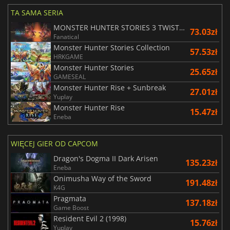
TA SAMA SERIA
MONSTER HUNTER STORIES 3 TWISTED REFLECTION
73.03zł
Fanatical
Monster Hunter Stories Collection
57.53zł
HRKGAME
Monster Hunter Stories
25.65zł
GAMESEAL
Monster Hunter Rise + Sunbreak
27.01zł
Yuplay
Monster Hunter Rise
15.47zł
Eneba
WIĘCEJ GIER OD CAPCOM
Dragon's Dogma II Dark Arisen
135.23zł
Eneba
Onimusha Way of the Sword
191.48zł
K4G
Pragmata
137.18zł
Game Boost
Resident Evil 2 (1998)
15.76zł
Yuplay