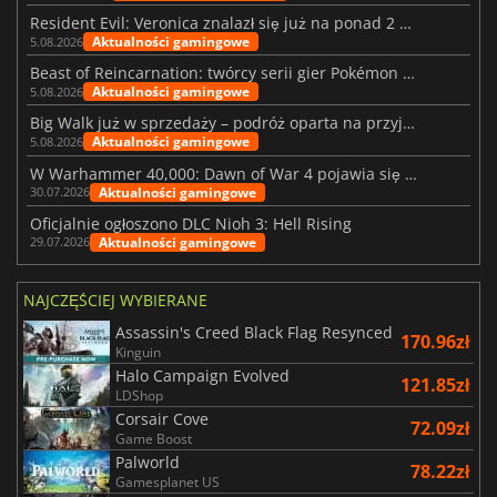
Resident Evil: Veronica znalazł się już na ponad 2 milionach list życzeń
Aktualności gamingowe
5.08.2026
Beast of Reincarnation: twórcy serii gier Pokémon wkraczają na nową ścieżkę
Aktualności gamingowe
5.08.2026
Big Walk już w sprzedaży – podróż oparta na przyjaźni
Aktualności gamingowe
5.08.2026
W Warhammer 40,000: Dawn of War 4 pojawia się frakcja Nekronów
Aktualności gamingowe
30.07.2026
Oficjalnie ogłoszono DLC Nioh 3: Hell Rising
Aktualności gamingowe
29.07.2026
NAJCZĘŚCIEJ WYBIERANE
Assassin's Creed Black Flag Resynced
170.96zł
Kinguin
Halo Campaign Evolved
121.85zł
LDShop
Corsair Cove
72.09zł
Game Boost
Palworld
78.22zł
Gamesplanet US