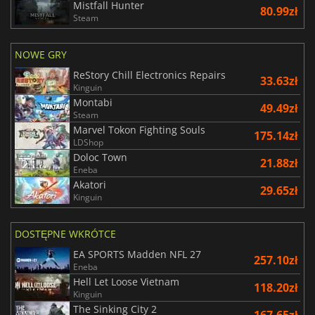
Mistfall Hunter
80.99zł
Steam
NOWE GRY
ReStory Chill Electronics Repairs
33.63zł
Kinguin
Montabi
49.49zł
Steam
Marvel Tokon Fighting Souls
175.14zł
LDShop
Doloc Town
21.88zł
Eneba
Akatori
29.65zł
Kinguin
DOSTĘPNE WKRÓTCE
EA SPORTS Madden NFL 27
257.10zł
Eneba
Hell Let Loose Vietnam
118.20zł
Kinguin
The Sinking City 2
167.65zł