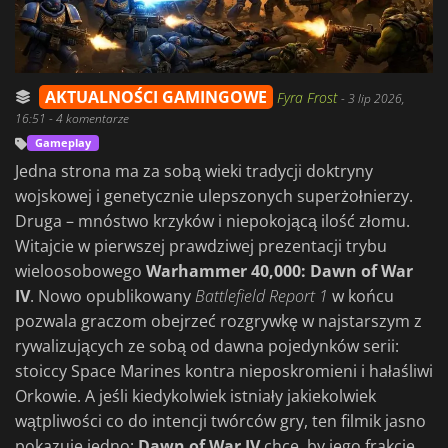
AKTUALNOŚCI GAMINGOWE
Fyra Frost
-
3 lip 2026,
16:51
- 4 komentarze
Gameplay
Jedna strona ma za sobą wieki tradycji doktryny
wojskowej i genetycznie ulepszonych superżołnierzy.
Druga – mnóstwo krzyków i niepokojącą ilość złomu.
Witajcie w pierwszej prawdziwej prezentacji trybu
wieloosobowego
Warhammer 40,000: Dawn of War
IV
. Nowo opublikowany
Battlefield Report 1
w końcu
pozwala graczom obejrzeć rozgrywkę w najstarszym z
rywalizujących ze sobą od dawna pojedynków serii:
stoiccy Space Marines kontra nieposkromieni i hałaśliwi
Orkowie. A jeśli kiedykolwiek istniały jakiekolwiek
wątpliwości co do intencji twórców gry, ten filmik jasno
pokazuje jedno:
Dawn of War IV
chce, by jego frakcje