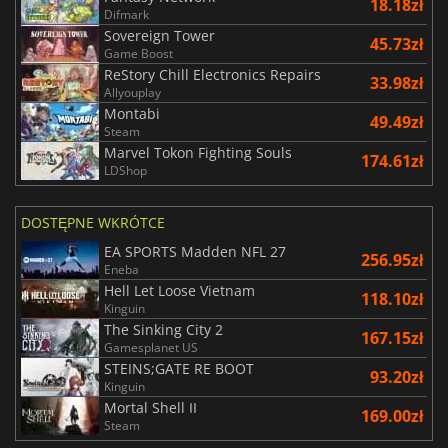
18.18zł
Difmark
Sovereign Tower
45.73zł
Game Boost
ReStory Chill Electronics Repairs
33.98zł
Allyouplay
Montabi
49.49zł
Steam
Marvel Tokon Fighting Souls
174.61zł
LDShop
DOSTĘPNE WKRÓTCE
EA SPORTS Madden NFL 27
256.95zł
Eneba
Hell Let Loose Vietnam
118.10zł
Kinguin
The Sinking City 2
167.15zł
Gamesplanet US
STEINS;GATE RE BOOT
93.20zł
Kinguin
Mortal Shell II
169.00zł
Steam