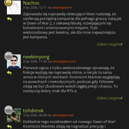
Nachos
3 lip 2026, 12:11
na
dlcompare.fr
Zapowiada się naprawdę obiecująco! Mam nadzieję, że
zaoferują porządną kampanię dla jednego gracza, taką jak
w Dawn of War 2, z ciekawą fabułą, rozwijającymi się
bohaterami i zróżnicowanymi misjami. Tryb
wieloosobowy jest świetny, ale dla mnie najważniejsza
jest kampania.
Zobacz oryginał
neekimyong
3 lip 2026, 11:43
na
dlcompare.com
Pierwsze ujęcia z trybu wieloosobowego sprawiają, że
frakcje wydają się naprawdę różne, a nie jak ta sama
armia w różnych skórkach. Kosmiczni Marines wyglądają
na powolnych i metodycznych, podczas gdy Orkowie
zdają się być zbudowani wokół ciągłej presji i chaosu. To
zazwyczaj dobry znak dla RTS-a.
Zobacz oryginał
tohdimvk
3 lip 2026, 06:58
na
dlcompare.de
Dokładnie tego oczekiwałem od nowego Dawn of War!
Kosmiczni Marines zdają się nagradzać precyzję i