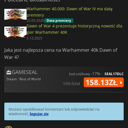
Warhammer 40,000: Dawn of War IV ma datę
premiery
22.05.2026
Data premiery
Dawn of War 4 prezentuje historyczną nowość dla
gier Warhammer 40K
5.12.2025
Jaka jest najlepsza cena na Warhammer 40k Dawn of
War 4?
GAMESEAL
-17% :
kod zniżkowy
SEAL17DLC
Steam · Rest of World
158.13ZŁ
190.52zł
Możesz opublikować komentarz lub odpowiedzieć na
wiadomość,
logując się