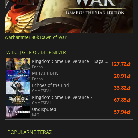
Warhammer 40k Dawn of War
WIĘCEJ GIER OD DEEP SILVER
Kingdom Come Deliverance – Saga Bundle
127.72zł
Eneba
METAL EDEN
20.91zł
Eneba
Echoes of the End
33.82zł
GAMESEAL
Kingdom Come Deliverance 2
67.85zł
GAMESEAL
Undisputed
57.94zł
K4G
POPULARNE TERAZ