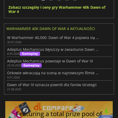
Zobacz szczegóły i ceny gry Warhammer 40k Dawn of
War 4
WARHAMMER 40K DAWN OF WAR 4 AKTUALNOŚCI
W Warhammer 40,000: Dawn of War 4 pojawia się frakcja Nekronów
30.07.2026
Adeptus Mechanicus błyszczy w zwiastunie Dawn of War 4
Gameplay
8.05.2026
Adeptus Mechanicus powstaje w Dawn of War IV
Gameplay
23.04.2026
Orkowie wkraczają na scenę w najnowszym filmie z Dawn of War IV
9.01.2026
Dawn of War IV oznacza powrót dla fanów strategii
21.08.2025
Featuring a total prize pool of