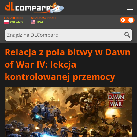
YOU ARE HERE
WE ALSO SUPPORT
Dark
GRY
POLAND
USA
mode
KARTY DO GIER
OPROGRAMOWANIE
Relacja z pola bitwy w Dawn
REWARDS
of War IV: lekcja
SPRZĘT KOMPUTEROWY
kontrolowanej przemocy
AKTUALNOŚCI
ZALOGUJ SIĘ LUB ZAREJESTRUJ