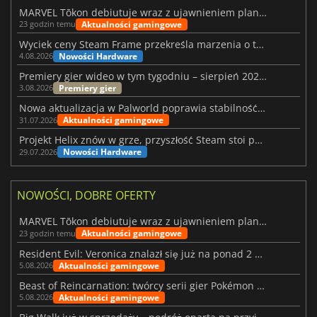
MARVEL Tōkon debiutuje wraz z ujawnieniem planu rozwoju na pierwszy rok
Aktualności gamingowe
23 godzin temu
Wyciek ceny Steam Frame przekreśla marzenia o tanim zestawie VR
Nowości Hardware
4.08.2026
Premiery gier wideo w tym tygodniu – sierpień 2026 r. (32. tydzień)
Premiery gier
3.08.2026
Nowa aktualizacja w Palworld poprawia stabilność Sunreach i walk z bossami
Aktualności gamingowe
31.07.2026
Projekt Helix znów w grze, przyszłość Steam stoi pod znakiem zapytania
Nowości Hardware
29.07.2026
NOWOŚCI, DOBRE OFERTY
MARVEL Tōkon debiutuje wraz z ujawnieniem planu rozwoju na pierwszy rok
Aktualności gamingowe
23 godzin temu
Resident Evil: Veronica znalazł się już na ponad 2 milionach list życzeń
Aktualności gamingowe
5.08.2026
Beast of Reincarnation: twórcy serii gier Pokémon wkraczają na nową ścieżkę
Aktualności gamingowe
5.08.2026