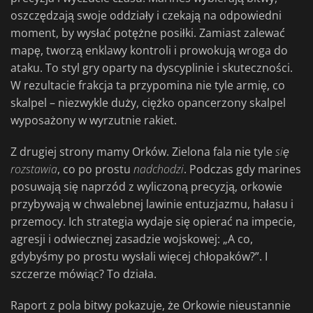
oszczędzają swoje oddziały i czekają na odpowiedni
moment, by wysłać potężne posiłki. Zamiast zalewać
mapę, tworzą enklawy kontroli i prowokują wroga do
ataku. To styl gry oparty na dyscyplinie i skuteczności.
W rezultacie frakcja ta przypomina nie tyle armię, co
skalpel – niezwykle duży, ciężko opancerzony skalpel
wyposażony w wyrzutnie rakiet.
Z drugiej strony mamy Orków. Zielona fala nie tyle
się
rozstawia
, co po prostu
nadchodzi
. Podczas gdy marines
posuwają się naprzód z wyliczoną precyzją, orkowie
przybywają w chwalebnej lawinie entuzjazmu, hałasu i
przemocy. Ich strategia wydaje się opierać na impecie,
agresji i odwiecznej zasadzie wojskowej: „A co,
gdybyśmy po prostu wysłali więcej chłopaków?”. I
szczerze mówiąc? To działa.
Raport z pola bitwy pokazuje, że Orkowie nieustannie