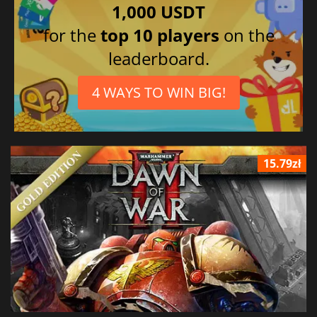
1,000 USDT
for the
top 10 players
on the
leaderboard.
4 WAYS TO WIN BIG!
15.79zł