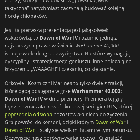
graczy, którzy na widok słów „powściągliwość
taktyczna” natychmiast zaczynają budować kolejną
hordę chłopaków.
Jeśli ta pierwsza prezentacja jest jakąkolwiek
wskazówką, to
Dawn of War IV
rozumie jedną z
najstarszych prawd w świecie
Warhammer 40,000
:
istnieje wiele dróg do zwycięstwa. Niektóre wymagają
dyscypliny i strategicznego geniuszu. Inne polegają na
krzyczeniu „WAAAGH!” i czekaniu, co się stanie.
Orkowie i Kosmiczni Marines to tylko dwie z frakcji,
które będą dostępne w grze
Warhammer 40,000:
Dawn of War IV
w dniu premiery. Premiera tej gry
będzie oznaczała powrót kultowej serii gier RTS, której
poprzednia odsłona
pozostawiała nieco do życzenia.
Gra powróci do korzeni, dzięki którym
Dawn of War
i
Dawn of War II
stały się wielkimi hitami w tym gatunku.
Oczywiście nasz porównywarka pozwoli Ci znaleźć