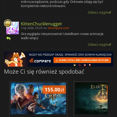
mikrozarządzanie, podczas gdy Orkowie zdają się być
kompletnie niekontrolowani.
Zobacz oryginał
KittenChucklenugget
3 lip 2026, 03:23
na
dlcompare.com
Gra wygląda niesamowicie! Uwielbiam nowe animacje
walki wręcz
Zobacz oryginał
Może Ci się również spodobać
155.00
zł
175