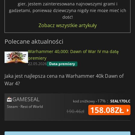
gier, jestem zainteresowana najnowszymi grami i
gadżetami, ponieważ dziewczyna nigdy nie może mieć ich
dość!
Zobacz wszystkie artykuły
Polecane aktualności
Warhammer 40,000: Dawn of War IV ma datę
premiery
22.05.2026
Data premiery
Jaka jest najlepsza cena na Warhammer 40k Dawn of
War 4?
GAMESEAL
-17% :
kod zniżkowy
SEAL17DLC
Steam · Rest of World
158.08ZŁ
190.46zł