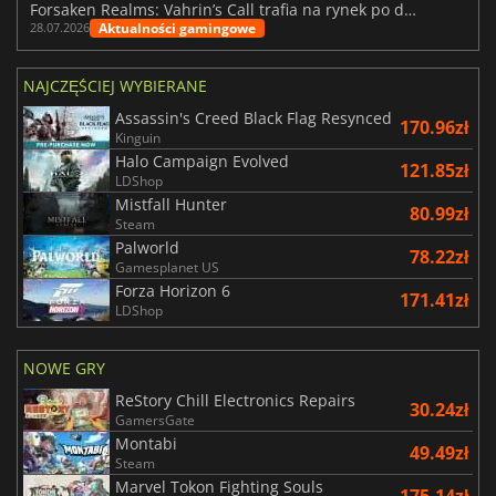
Forsaken Realms: Vahrin’s Call trafia na rynek po dziesięciu latach prac
Aktualności gamingowe
28.07.2026
NAJCZĘŚCIEJ WYBIERANE
Assassin's Creed Black Flag Resynced
170.96zł
Kinguin
Halo Campaign Evolved
121.85zł
LDShop
Mistfall Hunter
80.99zł
Steam
Palworld
78.22zł
Gamesplanet US
Forza Horizon 6
171.41zł
LDShop
NOWE GRY
ReStory Chill Electronics Repairs
30.24zł
GamersGate
Montabi
49.49zł
Steam
Marvel Tokon Fighting Souls
175.14zł