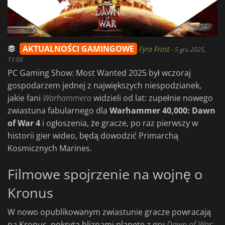
AKTUALNOŚCI GAMINGOWE
Fyra Frost
-
5 gru 2025,
11:06
PC Gaming Show: Most Wanted 2025 był wczoraj
gospodarzem jednej z największych niespodzianek,
jakie fani
Warhammera
widzieli od lat: zupełnie nowego
zwiastuna fabularnego dla
Warhammer 40,000: Dawn
of War 4
i ogłoszenia, że gracze, po raz pierwszy w
historii gier wideo, będą dowodzić Primarchą
Kosmicznych Marines.
Filmowe spojrzenie na wojnę o
Kronus
W nowo opublikowanym zwiastunie gracze powracają
na Kronus, pokrytą bliznami planetę z gry
Dawn of War: