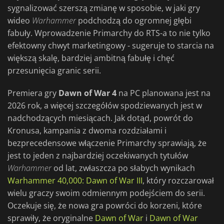
sygnalizować szerszą zmianę w sposobie, w jaki gry
wideo
Warhammer
podchodzą do ogromnej głębi
fabuły. Wprowadzenie Primarchy do RTS-a to nie tylko
efektowny chwyt marketingowy - sugeruje to starcia na
większą skalę, bardziej ambitną fabułę i chęć
przesunięcia granic serii.
Premiera gry
Dawn of War 4
na PC planowana jest na
2026 rok, a więcej szczegółów spodziewanych jest w
nadchodzących miesiącach. Jak dotąd, powrót do
Kronusa, kampania z dwoma rozdziałami i
bezprecedensowe włączenie Primarchy sprawiają, że
jest to jeden z najbardziej oczekiwanych tytułów
Warhammer
od lat, zwłaszcza po słabych wynikach
Warhammer 40,000: Dawn of War III
, który rozczarował
wielu graczy swoim odmiennym podejściem do serii.
Oczekuje się, że nowa gra powróci do korzeni, które
sprawiły, że oryginalne
Dawn of War
i
Dawn of War