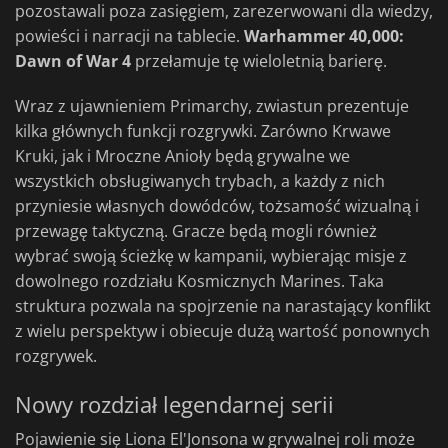
pozostawali poza zasięgiem, zarezerwowani dla wiedzy,
powieści i narracji na tablecie.
Warhammer 40,000:
Dawn of War 4
przełamuje tę wieloletnią barierę.
Wraz z ujawnieniem Primarchy, zwiastun prezentuje
kilka głównych funkcji rozgrywki. Zarówno Krwawe
Kruki, jak i Mroczne Anioły będą grywalne we
wszystkich obsługiwanych trybach, a każdy z nich
przyniesie własnych dowódców, tożsamość wizualną i
przewagę taktyczną. Gracze będą mogli również
wybrać swoją ścieżkę w kampanii, wybierając misje z
dowolnego rozdziału Kosmicznych Marines. Taka
struktura pozwala na spojrzenie na narastający konflikt
z wielu perspektyw i obiecuje dużą wartość ponownych
rozgrywek.
Nowy rozdział legendarnej serii
Pojawienie się Liona El'Jonsona w grywalnej roli może