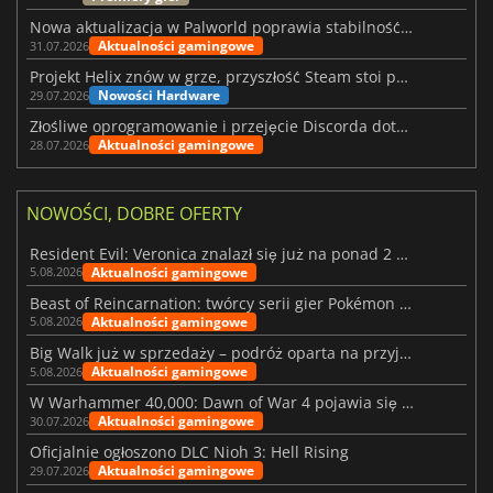
Nowa aktualizacja w Palworld poprawia stabilność Sunreach i walk z bossami
Aktualności gamingowe
31.07.2026
Projekt Helix znów w grze, przyszłość Steam stoi pod znakiem zapytania
Nowości Hardware
29.07.2026
Złośliwe oprogramowanie i przejęcie Discorda dotknęły Meccha Chameleon
Aktualności gamingowe
28.07.2026
NOWOŚCI, DOBRE OFERTY
Resident Evil: Veronica znalazł się już na ponad 2 milionach list życzeń
Aktualności gamingowe
5.08.2026
Beast of Reincarnation: twórcy serii gier Pokémon wkraczają na nową ścieżkę
Aktualności gamingowe
5.08.2026
Big Walk już w sprzedaży – podróż oparta na przyjaźni
Aktualności gamingowe
5.08.2026
W Warhammer 40,000: Dawn of War 4 pojawia się frakcja Nekronów
Aktualności gamingowe
30.07.2026
Oficjalnie ogłoszono DLC Nioh 3: Hell Rising
Aktualności gamingowe
29.07.2026