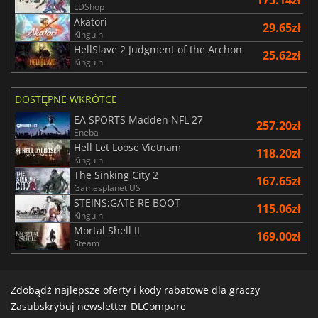
LDShop
Akatori
29.65zł
Kinguin
HellSlave 2 Judgment of the Archon
25.62zł
Kinguin
DOSTĘPNE WKRÓTCE
EA SPORTS Madden NFL 27
257.20zł
Eneba
Hell Let Loose Vietnam
118.20zł
Kinguin
The Sinking City 2
167.65zł
Gamesplanet US
STEINS;GATE RE BOOT
115.06zł
Kinguin
Mortal Shell II
169.00zł
Steam
Zdobądź najlepsze oferty i kody rabatowe dla graczy
Zasubskrybuj newsletter DLCompare