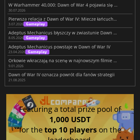
W Warhammer 40,000: Dawn of War 4 pojawia się frakcja Nekronów
30.07.2026
Pierwsza relacja z Dawn of War IV: Miecze łańcuchowe vs Choppas
Gameplay
3.07.2026
Adeptus Mechanicus błyszczy w zwiastunie Dawn of War 4
Gameplay
8.05.2026
Adeptus Mechanicus powstaje w Dawn of War IV
Gameplay
23.04.2026
Orkowie wkraczają na scenę w najnowszym filmie z Dawn of War IV
9.01.2026
Dawn of War IV oznacza powrót dla fanów strategii
21.08.2025
Featuring a total prize pool of
1,000 USDT
for the
top 10 players
on the
leaderboard.