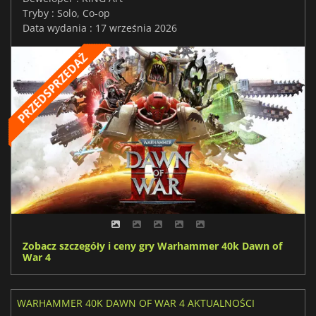
Tryby : Solo, Co-op
Data wydania : 17 września 2026
Zobacz szczegóły i ceny gry Warhammer 40k Dawn of
War 4
WARHAMMER 40K DAWN OF WAR 4 AKTUALNOŚCI