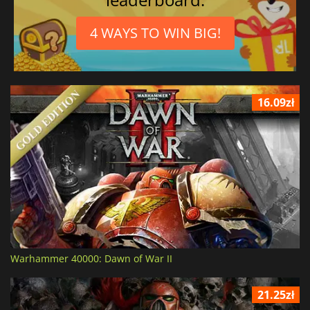
4 WAYS TO WIN BIG!
16.09zł
Warhammer 40000: Dawn of War II
21.25zł