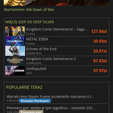
Warhammer 40k Dawn of War
WIĘCEJ GIER OD DEEP SILVER
Kingdom Come Deliverance – Saga Bundle
127.84zł
Eneba
METAL EDEN
20.93zł
Eneba
Echoes of the End
33.81zł
GAMESEAL
Kingdom Come Deliverance 2
67.83zł
GAMESEAL
Undisputed
57.97zł
K4G
POPULARNE TERAZ
Wyciek ceny Steam Frame przekreśla marzenia o tanim zestawie VR
Nowości Hardware
4.08.2026
Premiery gier wideo w tym tygodniu – sierpień 2026 r. (32. tydzień)
Premiery gier
3.08.2026