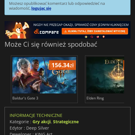
Możesz opublikować komentarz lub odpowiedzieć na
wiadomość,
logując się
Może Ci się również spodobać
156.34
zł
175
Baldur's Gate 3
Elden Ring
INFORMACJE TECHNICZNE
Kategorie :
Gry akcji
,
Strategiczne
Edytor : Deep Silver
Deweloper : KING Art