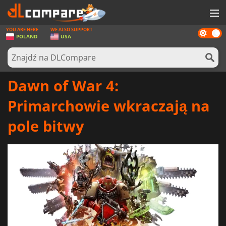
YOU ARE HERE
WE ALSO SUPPORT
Dark
GRY
POLAND
USA
mode
KARTY DO GIER
OPROGRAMOWANIE
Dawn of War 4:
REWARDS
Primarchowie wkraczają na
SPRZĘT KOMPUTEROWY
pole bitwy
AKTUALNOŚCI
ZALOGUJ SIĘ LUB ZAREJESTRUJ