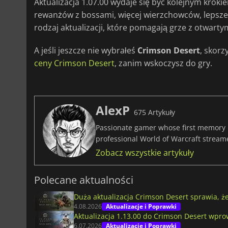
Aktualizacja 1.07.00 wydaje się być kolejnym krok
rewanżów z bossami, więcej wierzchowców, lepsze o
rodzaj aktualizacji, które pomagają grze z otwart
A jeśli jeszcze nie wybrałeś
Crimson Desert
, skorz
ceny Crimson Desert
, zanim wskoczysz do gry.
AlexP
675 Artykuły
Passionate gamer whose first memory i
professional World of Warcraft stream
Zobacz wszystkie artykuły
Polecane aktualności
Duża aktualizacja Crimson Desert sprawia, że
4.08.2026
Aktualizacje i Poprawki
Aktualizacja 1.13.00 do Crimson Desert wpro
6.07.2026
Aktualizacje i Poprawki