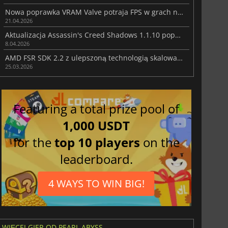
Nowa poprawka VRAM Valve potraja FPS w grach na AMD RX 6500 XT
21.04.2026
Aktualizacja Assassin's Creed Shadows 1.1.10 poprawia rozgrywkę
8.04.2026
AMD FSR SDK 2.2 z ulepszoną technologią skalowania i regeneracji promieni
25.03.2026
Featuring a total prize pool of
1,000 USDT
for the
top 10 players
on the
leaderboard.
4 WAYS TO WIN BIG!
WIĘCEJ GIER OD PEARL ABYSS