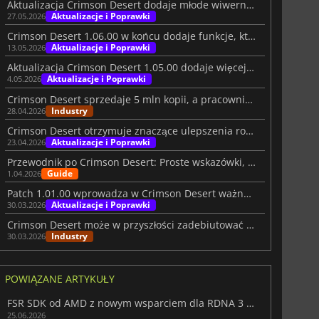
Aktualizacja Crimson Desert dodaje młode wiwerny, stawy i nie tylko
Aktualizacje i Poprawki
27.05.2026
Crimson Desert 1.06.00 w końcu dodaje funkcje, których oczekiwali gracze
Aktualizacje i Poprawki
13.05.2026
Aktualizacja Crimson Desert 1.05.00 dodaje więcej powodów do powrotu
Aktualizacje i Poprawki
4.05.2026
Crimson Desert sprzedaje 5 mln kopii, a pracownicy dostają premię 3400 USD
Industry
28.04.2026
Crimson Desert otrzymuje znaczące ulepszenia rozgrywki i oprawy wizualnej
Aktualizacje i Poprawki
23.04.2026
Przewodnik po Crimson Desert: Proste wskazówki, które usprawnią podróż
Guide
1.04.2026
Patch 1.01.00 wprowadza w Crimson Desert ważne ulepszenia
Aktualizacje i Poprawki
30.03.2026
Crimson Desert może w przyszłości zadebiutować na Nintendo Switch 2
Industry
30.03.2026
POWIĄZANE ARTYKUŁY
FSR SDK od AMD z nowym wsparciem dla RDNA 3 i odtwarzania promieni
25.06.2026