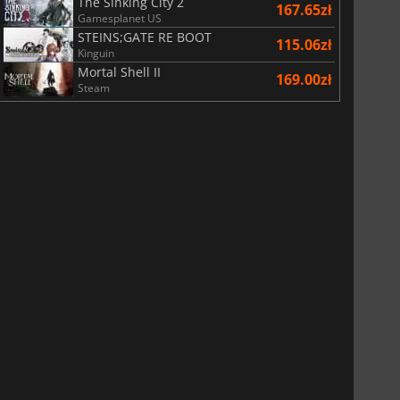
The Sinking City 2
167.65zł
Gamesplanet US
STEINS;GATE RE BOOT
115.06zł
Kinguin
Mortal Shell II
169.00zł
Steam
29.01
zł
66.54
zł