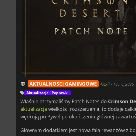
AKTUALNOŚCI GAMINGOWE
AlexP
-
18 maj 2026,
Aktualizacje i Poprawki
Właśnie otrzymaliśmy Patch Notes do
Crimson De
aktualizacja
wielkości rozszerzenia, to dodaje całk
wędrują po Pywel po ukończeniu głównej zawartoś
Głównym dodatkiem jest nowa fala rewanżów z bos