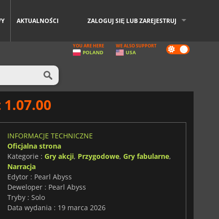
WY
AKTUALNOŚCI
ZALOGUJ SIĘ LUB ZAREJESTRUJ
YOU ARE HERE
WE ALSO SUPPORT
Dark
POLAND
USA
mode
 1.07.00
INFORMACJE TECHNICZNE
Oficjalna strona
Kategorie :
Gry akcji
,
Przygodowe
,
Gry fabularne
,
Narracja
Edytor : Pearl Abyss
Deweloper : Pearl Abyss
Tryby : Solo
Data wydania : 19 marca 2026