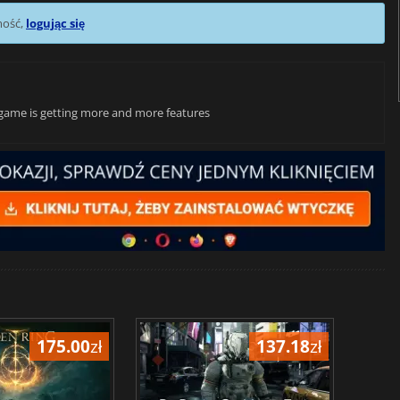
mość,
logując się
 game is getting more and more features
175.00
zł
137.18
zł