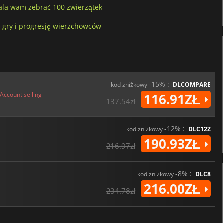
wala wam zebrać 100 zwierzątek
-gry i progresję wierzchowców
-15% :
kod zniżkowy
DLCOMPARE
Account selling
116.91ZŁ
137.54zł
-12% :
kod zniżkowy
DLC12Z
190.93ZŁ
216.97zł
-8% :
kod zniżkowy
DLC8
216.00ZŁ
234.78zł