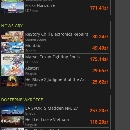
Forza Horizon 6
171.41zł
LDShop
NOWE GRY
ReStory Chill Electronics Repairs
30.24zł
GamersGate
Montabi
49.49zł
Steam
Marvel Tokon Fighting Souls
175.14zł
LDShop
Akatori
29.65zł
Kinguin
HellSlave 2 Judgment of the Archon
25.62zł
Kinguin
DOSTĘPNE WKRÓTCE
EA SPORTS Madden NFL 27
257.20zł
Eneba
Hell Let Loose Vietnam
118.20zł
Kinguin