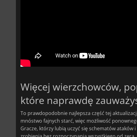
Więcej wierzchowców, po
które naprawdę zauważy
To prawdopodobnie najlepsza część tej aktualizacj
mnóstwo fajnych starć, więc możliwość ponownego
Gracze, którzy lubią uczyć się schematów ataków 
zrobienia bez rozpoczynania wszystkiego od zera.