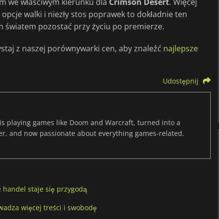
iem we właściwym kierunku dla
Crimson Desert
. Więcej
pcje walki i niezły stos poprawek to dokładnie ten
ym światem pozostać przy życiu po premierze.
ystaj z naszej porównywarki cen, aby znaleźć
najlepsze
Udostępnij
s playing games like Doom and Warcraft, turned into a
er, and now passionate about everything games-related.
 handel staje się przygodą
wadza więcej treści i swobodę