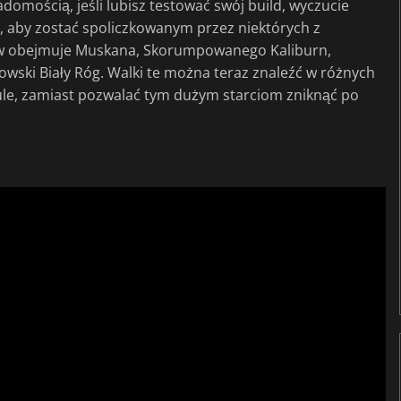
domością, jeśli lubisz testować swój build, wyczucie
, aby zostać spoliczkowanym przez niektórych z
ów obejmuje Muskana, Skorumpowanego Kaliburn,
ski Biały Róg. Walki te można teraz znaleźć w różnych
abule, zamiast pozwalać tym dużym starciom zniknąć po