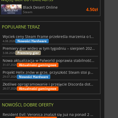
Black Desert Online
4.50zł
Steam
POPULARNE TERAZ
Wyciek ceny Steam Frame przekreśla marzenia o tanim zestawie VR
Nowości Hardware
4.08.2026
Premiery gier wideo w tym tygodniu – sierpień 2026 r. (32. tydzień)
Premiery gier
3.08.2026
Nowa aktualizacja w Palworld poprawia stabilność Sunreach i walk z bossami
Aktualności gamingowe
31.07.2026
Projekt Helix znów w grze, przyszłość Steam stoi pod znakiem zapytania
Nowości Hardware
29.07.2026
Złośliwe oprogramowanie i przejęcie Discorda dotknęły Meccha Chameleon
Aktualności gamingowe
28.07.2026
NOWOŚCI, DOBRE OFERTY
Resident Evil: Veronica znalazł się już na ponad 2 milionach list życzeń