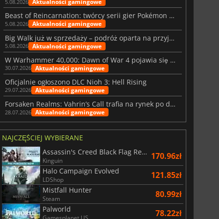
Aktualności gamingowe
5.08.2026
Beast of Reincarnation: twórcy serii gier Pokémon wkraczają na nową ścieżkę
Aktualności gamingowe
5.08.2026
Big Walk już w sprzedaży – podróż oparta na przyjaźni
Aktualności gamingowe
5.08.2026
W Warhammer 40,000: Dawn of War 4 pojawia się frakcja Nekronów
Aktualności gamingowe
30.07.2026
Oficjalnie ogłoszono DLC Nioh 3: Hell Rising
Aktualności gamingowe
29.07.2026
Forsaken Realms: Vahrin’s Call trafia na rynek po dziesięciu latach prac
Aktualności gamingowe
28.07.2026
NAJCZĘŚCIEJ WYBIERANE
Assassin's Creed Black Flag Resynced
170.96zł
Kinguin
Halo Campaign Evolved
121.85zł
LDShop
Mistfall Hunter
80.99zł
Steam
Palworld
78.22zł
Gamesplanet US