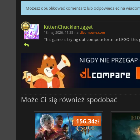
Możesz opublikować komentarz lub odpowiedzieć na wiado
KittenChucklenugget
18 maj 2026, 11:35
na
dlcompare.com
This game is trying out compete fortnite LEGO! this
Może Ci się również spodobać
196.62
zł
156.34
zł