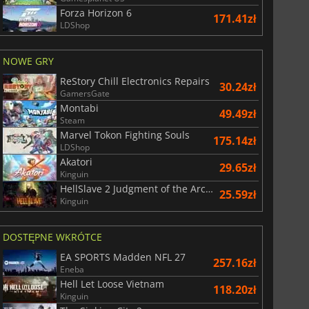
Forza Horizon 6
171.41zł
LDShop
NOWE GRY
ReStory Chill Electronics Repairs
30.24zł
GamersGate
Montabi
49.49zł
Steam
Marvel Tokon Fighting Souls
175.14zł
LDShop
Akatori
29.65zł
Kinguin
HellSlave 2 Judgment of the Archon
25.59zł
Kinguin
DOSTĘPNE WKRÓTCE
EA SPORTS Madden NFL 27
257.16zł
Eneba
Hell Let Loose Vietnam
118.20zł
Kinguin