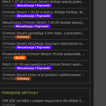
Patch 1.07.00 Crimson Desert dodaje więcej powodów, by wrócić do gry
Aktualizacje i Poprawki
18.05.2026
Crimson Desert 1.06.00 w końcu dodaje funkcje, których oczekiwali gracze
Aktualizacje i Poprawki
13.05.2026
Aktualizacja Crimson Desert 1.05.00 dodaje więcej powodów do powrotu
Aktualizacje i Poprawki
4.05.2026
Crimson Desert sprzedaje 5 mln kopii, a pracownicy dostają premię 3400 USD
Industry
28.04.2026
Crimson Desert otrzymuje znaczące ulepszenia rozgrywki i oprawy wizualnej
Aktualizacje i Poprawki
23.04.2026
Przewodnik po Crimson Desert: Proste wskazówki, które usprawnią podróż
Guide
1.04.2026
Patch 1.01.00 wprowadza w Crimson Desert ważne ulepszenia
Aktualizacje i Poprawki
30.03.2026
Crimson Desert może w przyszłości zadebiutować na Nintendo Switch 2
Industry
30.03.2026
POWIĄZANE ARTYKUŁY
FSR SDK od AMD z nowym wsparciem dla RDNA 3 i odtwarzania promieni
25.06.2026