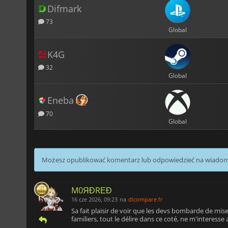
Difmark
73
Global
K4G
32
Global
Eneba
70
Global
Możesz opublikować komentarz lub odpowiedzieć na wiado
M0ЯĐRΕĐ
16 cze 2026, 09:23
na
dlcompare.fr
Sa fait plaisir de voir que les devs bombarde de mise a
familiers, tout le délire dans ce coté, ne m'interes