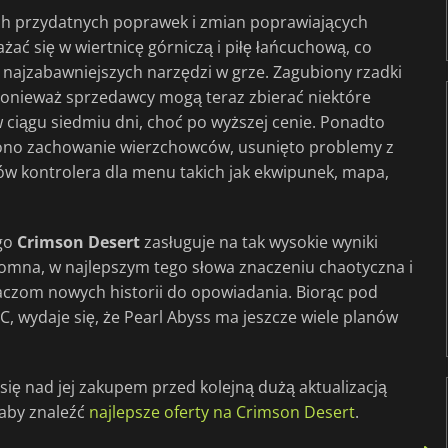
ych przydatnych poprawek i zmian poprawiających
ć się w wiertnicę górniczą i piłę łańcuchową, co
 najzabawniejszych narzędzi w grze. Zagubiony rzadki
 ponieważ sprzedawcy mogą teraz zbierać niektóre
 ciągu siedmiu dni, choć po wyższej cenie. Ponadto
iono zachowanie wierzchowców, usunięto problemy z
 kontrolera dla menu takich jak ekwipunek, mapa,
ego
Crimson Desert
zasługuje na tak wysokie wyniki
gromna, w najlepszym tego słowa znaczeniu chaotyczna i
aczom nowych historii do opowiadania. Biorąc pod
, wydaje się, że Pearl Abyss ma jeszcze wiele planów
z się nad jej zakupem przed kolejną dużą aktualizacją
 aby znaleźć
najlepsze oferty na Crimson Desert
.