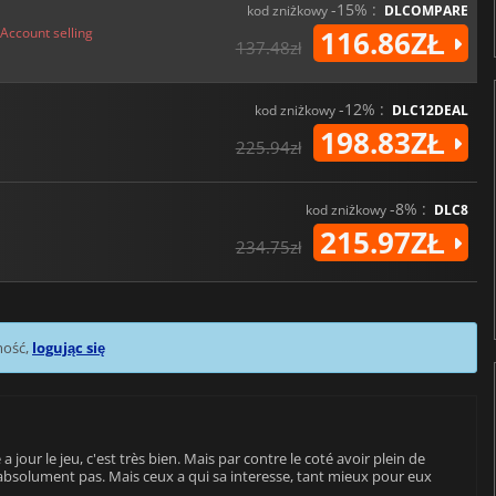
-15% :
kod zniżkowy
DLCOMPARE
Account selling
116.86ZŁ
137.48zł
-12% :
kod zniżkowy
DLC12DEAL
198.83ZŁ
225.94zł
-8% :
kod zniżkowy
DLC8
215.97ZŁ
234.75zł
mość,
logując się
 jour le jeu, c'est très bien. Mais par contre le coté avoir plein de
se absolument pas. Mais ceux a qui sa interesse, tant mieux pour eux