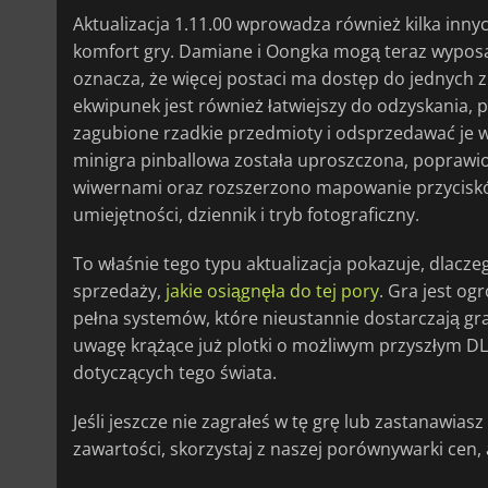
Aktualizacja 1.11.00 wprowadza również kilka inn
komfort gry. Damiane i Oongka mogą teraz wyposaża
oznacza, że więcej postaci ma dostęp do jednych z
ekwipunek jest również łatwiejszy do odzyskania,
zagubione rzadkie przedmioty i odsprzedawać je w
minigra pinballowa została uproszczona, popraw
wiwernami oraz rozszerzono mapowanie przycisków
umiejętności, dziennik i tryb fotograficzny.
To właśnie tego typu aktualizacja pokazuje, dlacz
sprzedaży,
jakie osiągnęła do tej pory
. Gra jest o
pełna systemów, które nieustannie dostarczają gr
uwagę krążące już plotki o możliwym przyszłym DLC
dotyczących tego świata.
Jeśli jeszcze nie zagrałeś w tę grę lub zastanawias
zawartości, skorzystaj z naszej porównywarki cen,