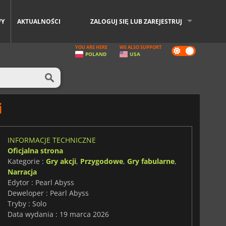
WY
AKTUALNOŚCI
ZALOGUJ SIĘ LUB ZAREJESTRUJ
YOU ARE HERE
WE ALSO SUPPORT
Dark
POLAND
USA
mode
i
INFORMACJE TECHNICZNE
Oficjalna strona
Kategorie :
Gry akcji
,
Przygodowe
,
Gry fabularne
,
Narracja
Edytor : Pearl Abyss
Deweloper : Pearl Abyss
Tryby : Solo
Data wydania : 19 marca 2026