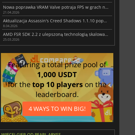
Nowa poprawka VRAM Valve potraja FPS w grach na AMD RX 6500 XT
21.04.2026
Aktualizacja Assassin's Creed Shadows 1.1.10 poprawia rozgrywkę
8.04.2026
AMD FSR SDK 2.2 z ulepszoną technologią skalowania i regeneracji promieni
25.03.2026
Featuring a total prize pool of
1,000 USDT
for the
top 10 players
on the
leaderboard.
4 WAYS TO WIN BIG!
WIĘCEJ GIER OD PEARL ABYSS