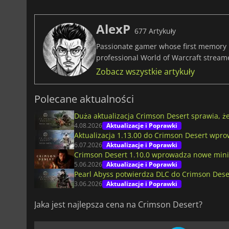
AlexP
677 Artykuły
Passionate gamer whose first memory i
professional World of Warcraft stream
Zobacz wszystkie artykuły
Polecane aktualności
Duża aktualizacja Crimson Desert sprawia, że
4.08.2026
Aktualizacje i Poprawki
Aktualizacja 1.13.00 do Crimson Desert wpro
6.07.2026
Aktualizacje i Poprawki
Crimson Desert 1.10.0 wprowadza nowe mini
5.06.2026
Aktualizacje i Poprawki
Pearl Abyss potwierdza DLC do Crimson Deser
3.06.2026
Aktualizacje i Poprawki
Jaka jest najlepsza cena na Crimson Desert?