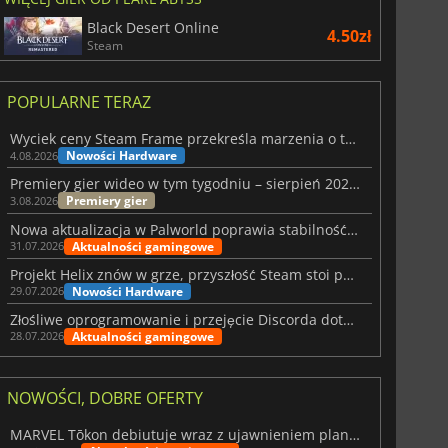
Black Desert Online
4.50zł
Steam
POPULARNE TERAZ
Wyciek ceny Steam Frame przekreśla marzenia o tanim zestawie VR
Nowości Hardware
4.08.2026
Premiery gier wideo w tym tygodniu – sierpień 2026 r. (32. tydzień)
Premiery gier
3.08.2026
Nowa aktualizacja w Palworld poprawia stabilność Sunreach i walk z bossami
Aktualności gamingowe
31.07.2026
Projekt Helix znów w grze, przyszłość Steam stoi pod znakiem zapytania
Nowości Hardware
29.07.2026
Złośliwe oprogramowanie i przejęcie Discorda dotknęły Meccha Chameleon
Aktualności gamingowe
28.07.2026
NOWOŚCI, DOBRE OFERTY
MARVEL Tōkon debiutuje wraz z ujawnieniem planu rozwoju na pierwszy rok