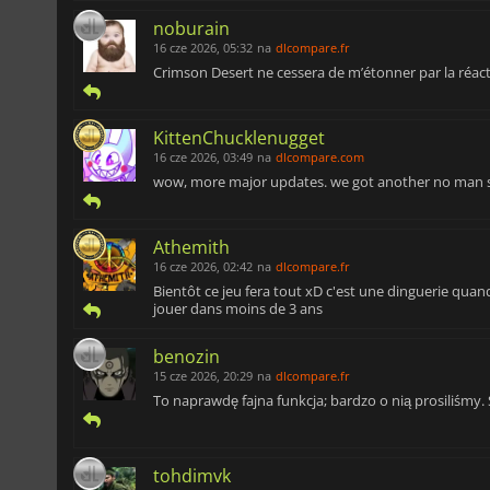
noburain
16 cze 2026, 05:32
na
dlcompare.fr
Crimson Desert ne cessera de m’étonner par la réacti
KittenChucklenugget
16 cze 2026, 03:49
na
dlcompare.com
wow, more major updates. we got another no man 
Athemith
16 cze 2026, 02:42
na
dlcompare.fr
Bientôt ce jeu fera tout xD c'est une dinguerie qu
jouer dans moins de 3 ans
benozin
15 cze 2026, 20:29
na
dlcompare.fr
To naprawdę fajna funkcja; bardzo o nią prosiliśmy. 
tohdimvk