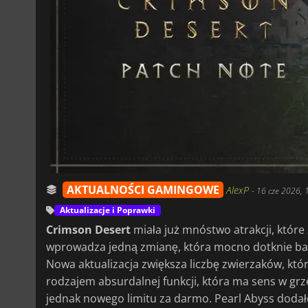
AKTUALNOŚCI GAMINGOWE
AlexP
-
16 cze 2026, 
Aktualizacje i Poprawki
Crimson Desert
miała już mnóstwo atrakcji, które 
wprowadza jedną zmianę, która mocno dotknie bar
Nowa aktualizacja zwiększa liczbę zwierzaków, któ
rodzajem absurdalnej funkcji, która ma sens w gr
jednak nowego limitu za darmo. Pearl Abyss dodał