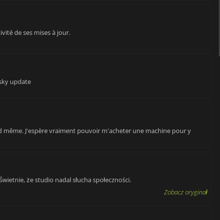
vité de ses mises à jour.
sky update
and même. J'espère vraiment pouvoir m'acheter une machine pour y
Świetnie, że studio nadal słucha społeczności.
Zobacz oryginał