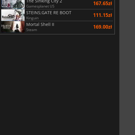
The Sinking City 2
167.65zł
Gamesplanet US
STEINS;GATE RE BOOT
111.15zł
Kinguin
Mortal Shell II
169.00zł
Steam