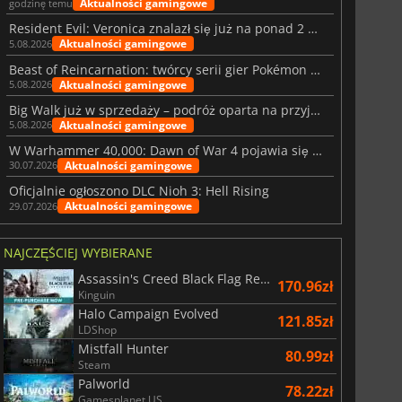
Aktualności gamingowe
godzinę temu
Resident Evil: Veronica znalazł się już na ponad 2 milionach list życzeń
Aktualności gamingowe
5.08.2026
Beast of Reincarnation: twórcy serii gier Pokémon wkraczają na nową ścieżkę
Aktualności gamingowe
5.08.2026
Big Walk już w sprzedaży – podróż oparta na przyjaźni
Aktualności gamingowe
5.08.2026
W Warhammer 40,000: Dawn of War 4 pojawia się frakcja Nekronów
Aktualności gamingowe
30.07.2026
Oficjalnie ogłoszono DLC Nioh 3: Hell Rising
Aktualności gamingowe
29.07.2026
NAJCZĘŚCIEJ WYBIERANE
Assassin's Creed Black Flag Resynced
170.96zł
Kinguin
Halo Campaign Evolved
121.85zł
LDShop
Mistfall Hunter
80.99zł
Steam
Palworld
78.22zł
Gamesplanet US