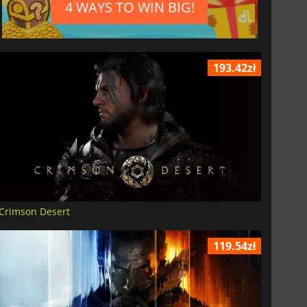
4 WAYS TO WIN BIG!
193.42zł
Crimson Desert
119.54zł