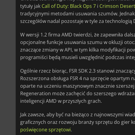
tytuły jak
Call of Duty: Black Ops 7
i
Crimson Deser
tradycyjnymi metodami usuwania szumów. Jednak 
szczegółów nadal pozostaje w tyle za technologią 
W wersji 1.2 firma AMD twierdzi, że zapewniła dal
opcjonalne funkcje usuwania szumu w okluzji otocz
znaczące zmiany w API, w tym kilka modyfikacji p
programiści będą musieli uwzględnić podczas integr
Ogólnie rzecz biorąc, FSR SDK 2.3 stanowi znaczą
Rozszerzona obsługa FSR 4 na sprzęcie opartym n
oparte na uczeniu maszynowym znacznie szerszej 
Regeneration może zachęcić do szerszego wdrażan
inteligencji AMD w przyszłych grach.
Jak zawsze, aby być na bieżąco z najnowszymi wi
graficznych oraz rozwoju branży sprzętu do gier
poświęcone sprzętowi
.