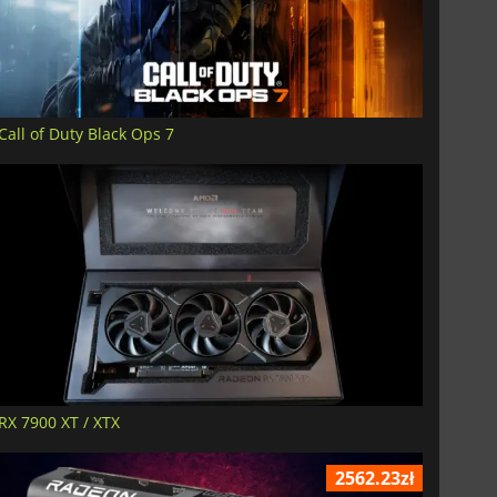
Call of Duty Black Ops 7
RX 7900 XT / XTX
2562.23zł