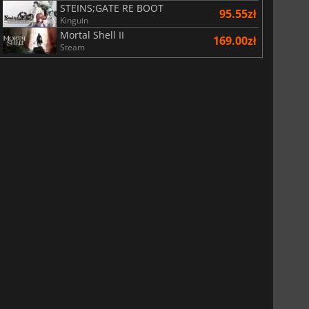
STEINS;GATE RE BOOT
95.55zł
Kinguin
Mortal Shell II
169.00zł
Steam