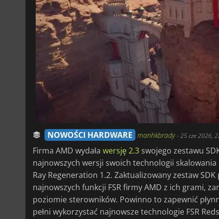
NOWOŚCI HARDWARE
manhkbrady
-
25 cze 2026, 2
Firma AMD wydała
wersję 2.3
swojego zestawu SDK
najnowszych wersji swoich technologii skalowania 
Ray Regeneration 1.2. Zaktualizowany zestaw SDK
najnowszych funkcji FSR firmy AMD z ich grami, za
poziomie sterowników. Powinno to zapewnić płynn
pełni wykorzystać najnowsze technologie FSR Red