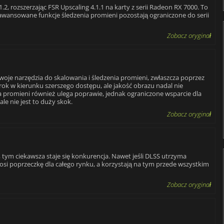
, rozszerzając FSR Upscaling 4.1.1 na karty z serii Radeon RX 7000. To
awansowane funkcje śledzenia promieni pozostają ograniczone do serii
Zobacz oryginał
woje narzędzia do skalowania i śledzenia promieni, zwłaszcza poprzez
ok w kierunku szerszego dostępu, ale jakość obrazu nadal nie
a promieni również ulega poprawie, jednak ograniczone wsparcie dla
ale nie jest to duży skok.
Zobacz oryginał
 tym ciekawsza staje się konkurencja. Nawet jeśli DLSS utrzyma
si poprzeczkę dla całego rynku, a korzystają na tym przede wszystkim
Zobacz oryginał