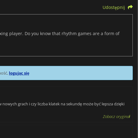
Udostępnij
axing player. Do you know that rhythm games are a form of
mość,
logując się
 nowych grach i czy liczba klatek na sekundę może być lepsza dzięki
Zobacz oryginał