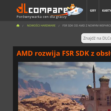
GRY
KARTY
Porównywarka cen dla graczy
NOWOŚCI HARDWARE
FSR SDK OD AMD Z NOWYM WSPARCIE
AMD rozwija FSR SDK z obs