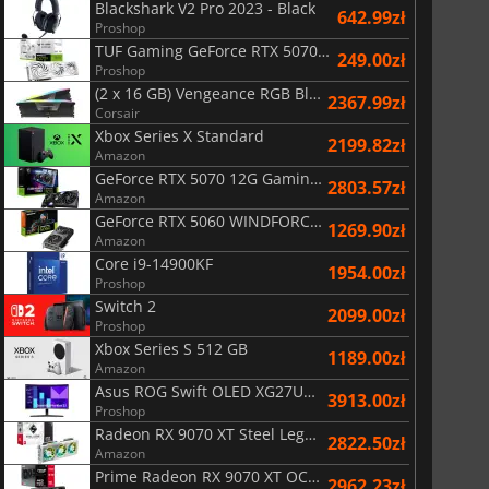
Blackshark V2 Pro 2023 - Black
642.99zł
Proshop
TUF Gaming GeForce RTX 5070 Ti OC White Edition 16GB
249.00zł
Proshop
(2 x 16 GB) Vengeance RGB Black AMD Expo 6000 MHz - CAS 30
2367.99zł
Corsair
Xbox Series X Standard
2199.82zł
Amazon
GeForce RTX 5070 12G Gaming Trio OC Black
2803.57zł
Amazon
GeForce RTX 5060 WINDFORCE OC 8G
1269.90zł
Amazon
Core i9-14900KF
1954.00zł
Proshop
Switch 2
2099.00zł
Proshop
Xbox Series S 512 GB
1189.00zł
Amazon
Asus ROG Swift OLED XG27UCDMG
3913.00zł
Proshop
Radeon RX 9070 XT Steel Legend 16GB
2822.50zł
Amazon
Prime Radeon RX 9070 XT OC Edition 16G
2962.23zł