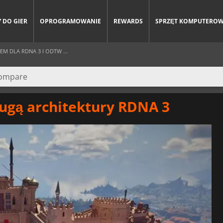
 DO GIER
OPROGRAMOWANIE
REWARDS
SPRZĘT KOMPUTERO
M DLA RDNA 3 I ODTW ...
ługą architektury RDNA 3