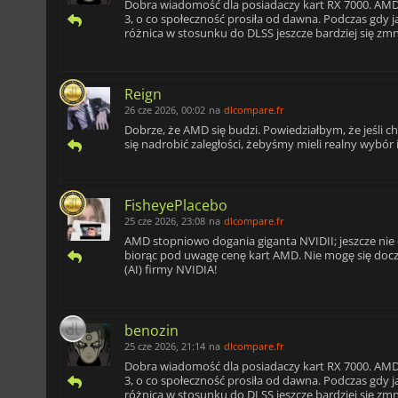
Dobra wiadomość dla posiadaczy kart RX 7000. AM
3, o co społeczność prosiła od dawna. Podczas gdy j
różnica w stosunku do DLSS jeszcze bardziej się zmn
Reign
26 cze 2026, 00:02
na
dlcompare.fr
Dobrze, że AMD się budzi. Powiedziałbym, że jeśli ch
się nadrobić zaległości, żebyśmy mieli realny wybór 
FisheyePlacebo
25 cze 2026, 23:08
na
dlcompare.fr
AMD stopniowo dogania giganta NVIDII; jeszcze nie 
biorąc pod uwagę cenę kart AMD. Nie mogę się docz
(AI) firmy NVIDIA!
benozin
25 cze 2026, 21:14
na
dlcompare.fr
Dobra wiadomość dla posiadaczy kart RX 7000. AM
3, o co społeczność prosiła od dawna. Podczas gdy j
różnica w stosunku do DLSS jeszcze bardziej się zmn