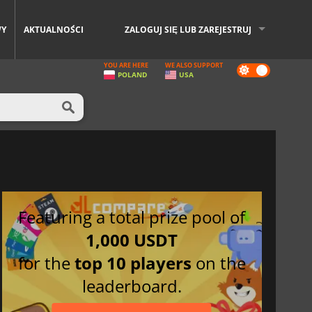
WY
AKTUALNOŚCI
ZALOGUJ SIĘ LUB ZAREJESTRUJ
YOU ARE HERE
WE ALSO SUPPORT
Dark
POLAND
USA
mode
Featuring a total prize pool of
1,000 USDT
for the
top 10 players
on the
leaderboard.