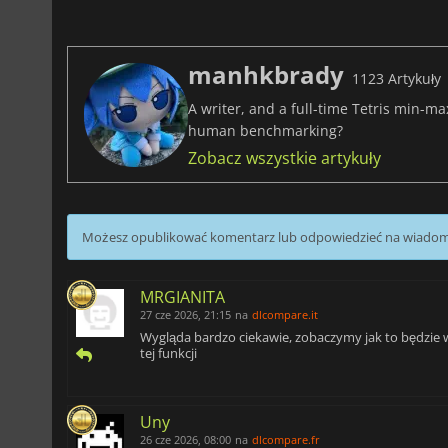
manhkbrady
1123 Artykuły
A writer, and a full-time Tetris min-m
human benchmarking?
Zobacz wszystkie artykuły
Możesz opublikować komentarz lub odpowiedzieć na wiado
MRGIANITA
27 cze 2026, 21:15
na
dlcompare.it
Wygląda bardzo ciekawie, zobaczymy jak to będzie w
tej funkcji
Uny
26 cze 2026, 08:00
na
dlcompare.fr