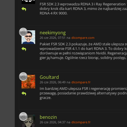
FSR SDK 2.3 wprowadza RDNA 3 i Ray Regeneration 1.2
dobry krok dla kart RDNA 3, mimo że najbardziej za
RDNA 4 RX 9000.
neekimyong
26 cze 2026, 07:51
na
dlcompare.com
Pakiet FSR SDK 2.3 pokazuje, że AMD stale ulepsza s
wprowadzenie FSR 4.1.1 do kart RDNA 3. To dobry kr
dorównuje w pełni rozwiązaniom Nvidii. Regeneracj
gier ją hamuje. Ogólnie rzecz biorąc, solidny postęp, 
Goultard
26 cze 2026, 06:49
na
dlcompare.fr
Im bardziej AMD ulepsza FSR i regenerację promieni,
przewagę, posiadanie prawdziwej alternatywy podno
gracze.
benozin
26 cze 2026, 04:37
na
dlcompare.fr