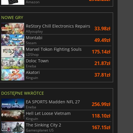
Amazon
NOWE GRY
ReStory Chill Electronics Repairs
33.98zł
Allyouplay
Montabi
49.49zł
Steam
Marvel Tokon Fighting Souls
175.14zł
LDShop
Doloc Town
21.87zł
Eneba
Akatori
37.81zł
Kinguin
DOSTĘPNE WKRÓTCE
EA SPORTS Madden NFL 27
256.99zł
Eneba
Hell Let Loose Vietnam
118.10zł
Kinguin
The Sinking City 2
167.15zł
Gamesplanet US