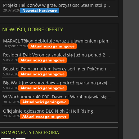
Projekt Helix znów w grze, przyszłość Steam stoi pod znakiem zapytania
Nowości Hardware
29.07.2026
NOWOŚCI, DOBRE OFERTY
MARVEL Tōkon debiutuje wraz z ujawnieniem planu rozwoju na pierwszy rok
Aktualności gamingowe
18 godzin temu
Resident Evil: Veronica znalazł się już na ponad 2 milionach list życzeń
Aktualności gamingowe
5.08.2026
Beast of Reincarnation: twórcy serii gier Pokémon wkraczają na nową ścieżkę
Aktualności gamingowe
5.08.2026
Big Walk już w sprzedaży – podróż oparta na przyjaźni
Aktualności gamingowe
5.08.2026
W Warhammer 40,000: Dawn of War 4 pojawia się frakcja Nekronów
Aktualności gamingowe
30.07.2026
Oficjalnie ogłoszono DLC Nioh 3: Hell Rising
Aktualności gamingowe
29.07.2026
KOMPONENTY I AKCESORIA