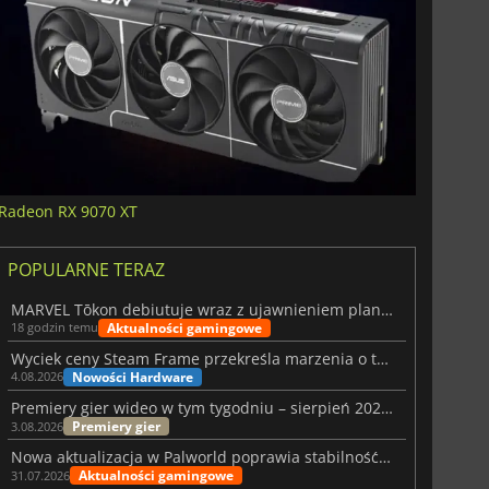
Radeon RX 9070 XT
POPULARNE TERAZ
MARVEL Tōkon debiutuje wraz z ujawnieniem planu rozwoju na pierwszy rok
Aktualności gamingowe
18 godzin temu
Wyciek ceny Steam Frame przekreśla marzenia o tanim zestawie VR
Nowości Hardware
4.08.2026
Premiery gier wideo w tym tygodniu – sierpień 2026 r. (32. tydzień)
Premiery gier
3.08.2026
Nowa aktualizacja w Palworld poprawia stabilność Sunreach i walk z bossami
Aktualności gamingowe
31.07.2026