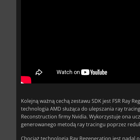
Kolejną ważną cechą zestawu SDK jest FSR Ray Regen
technologia AMD służąca do ulepszania ray tracin
Reconstruction firmy Nvidia. Wykorzystuje ona uc
generowanego metodą ray tracingu poprzez redukc
Chociaż technologia Ray Regeneration jest nadal ob