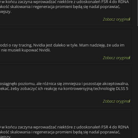
D w końcu zaczyna wprowadzać niektóre z udoskonaleń FSR 4 do RDNA
akość skalowania i regeneracja promieni będą się nadal poprawiać,
iejszy.
Zobacz oryginał
odzi o ray tracing, Nvidia jest daleko w tyle. Mam nadzieję, że uda im
i nie musieli kupować Nvidii.
Zobacz oryginał
osiągnęło poziomu, ale różnica się zmniejsza i pozostaje akceptowalna,
ekać, żeby zobaczyć ich reakcję na kontrowersyjną technologię DLSS 5
Zobacz oryginał
D w końcu zaczyna wprowadzać niektóre z udoskonaleń FSR 4 do RDNA
akość skalowania i regeneracja promieni będą się nadal poprawiać,
iejszy.