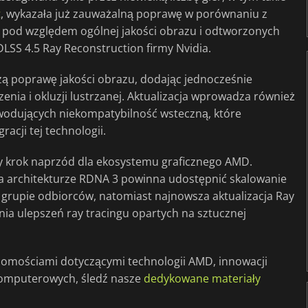
t
, wykazała już zauważalną poprawę w porównaniu z
pod względem ogólnej jakości obrazu i odtworzonych
DLSS 4.5 Ray Reconstruction firmy Nvidia.
szą poprawę jakości obrazu, dodając jednocześnie
enia i okluzji lustrzanej. Aktualizacja wprowadza również
owodujących niekompatybilność wsteczną, które
acji tej technologii.
cy krok naprzód dla ekosystemu graficznego AMD.
a architekturze RDNA 3 powinna udostępnić skalowanie
grupie odbiorców, natomiast najnowsza aktualizacja Ray
ia ulepszeń ray tracingu opartych na sztucznej
adomościami dotyczącymi technologii AMD, innowacji
 komputerowych, śledź nasze
dedykowane materiały