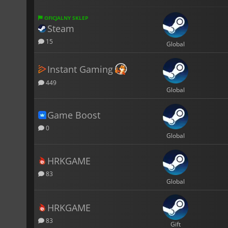
OFICJALNY SKLEP
Steam
15
Global
Instant Gaming
449
Global
Game Boost
0
Global
HRKGAME
83
Global
HRKGAME
83
Gift