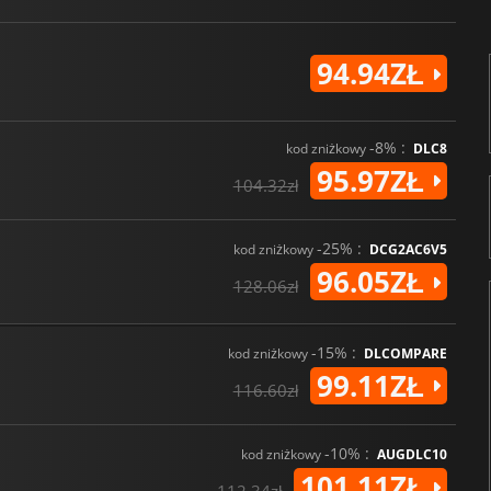
94.94ZŁ
-8% :
kod zniżkowy
DLC8
95.97ZŁ
104.32zł
-25% :
kod zniżkowy
DCG2AC6V5
96.05ZŁ
128.06zł
-15% :
kod zniżkowy
DLCOMPARE
99.11ZŁ
116.60zł
-10% :
kod zniżkowy
AUGDLC10
101.11ZŁ