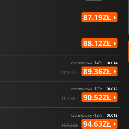
87.19ZŁ
88.12ZŁ
-14% :
kod zniżkowy
DLC14
89.36ZŁ
103.91zł
-12% :
kod zniżkowy
DLC12
90.52ZŁ
102.86zł
-12% :
kod zniżkowy
DLC12
94.63ZŁ
107.53zł