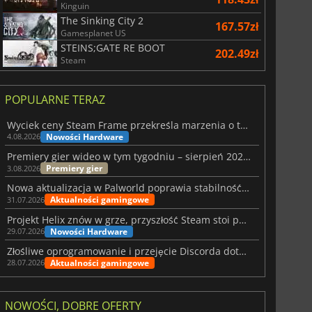
Kinguin
The Sinking City 2
War WARHAMMER 3
Lies Of P
167.57zł
Gamesplanet US
STEINS;GATE RE BOOT
202.49zł
Steam
POPULARNE TERAZ
Wyciek ceny Steam Frame przekreśla marzenia o tanim zestawie VR
Nowości Hardware
4.08.2026
Premiery gier wideo w tym tygodniu – sierpień 2026 r. (32. tydzień)
Premiery gier
3.08.2026
Nowa aktualizacja w Palworld poprawia stabilność Sunreach i walk z bossami
Aktualności gamingowe
31.07.2026
Projekt Helix znów w grze, przyszłość Steam stoi pod znakiem zapytania
Nowości Hardware
29.07.2026
Złośliwe oprogramowanie i przejęcie Discorda dotknęły Meccha Chameleon
Aktualności gamingowe
28.07.2026
NOWOŚCI, DOBRE OFERTY