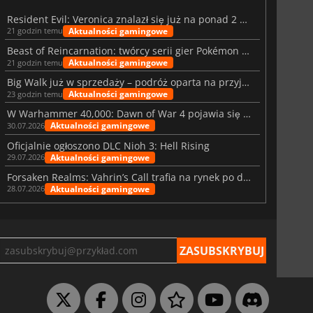
Resident Evil: Veronica znalazł się już na ponad 2 milionach list życzeń
Aktualności gamingowe
21 godzin temu
Beast of Reincarnation: twórcy serii gier Pokémon wkraczają na nową ścieżkę
Aktualności gamingowe
21 godzin temu
Big Walk już w sprzedaży – podróż oparta na przyjaźni
Aktualności gamingowe
23 godzin temu
W Warhammer 40,000: Dawn of War 4 pojawia się frakcja Nekronów
Aktualności gamingowe
30.07.2026
Oficjalnie ogłoszono DLC Nioh 3: Hell Rising
Aktualności gamingowe
29.07.2026
Forsaken Realms: Vahrin’s Call trafia na rynek po dziesięciu latach prac
Aktualności gamingowe
28.07.2026