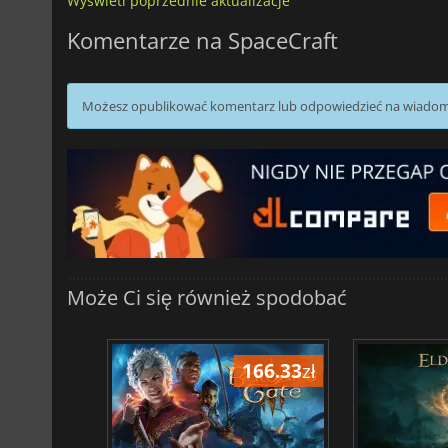
Wyświetl poprzednie aktualizacje
Komentarze na SpaceCraft
Możesz opublikować komentarz lub odpowiedzieć na wiado
Może Ci się również spodobać
198.41
zł
166.33
zł