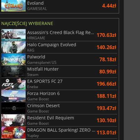
Evoland
4.44zł
GAMESEAL
NAJCZĘŚCIEJ WYBIERANE
Assassin's Creed Black Flag Resynced
170.63zł
HRKGAME
Halo Campaign Evolved
140.26zł
K4G
Palworld
78.18zł
Gamesplanet US
Mistfall Hunter
80.99zł
Steam
EA SPORTS FC 27
196.66zł
Eneba
Forza Horizon 6
188.11zł
Game Boost
Crimson Desert
193.47zł
Game Boost
Resident Evil Requiem
130.10zł
Game Boost
DRAGON BALL Sparking! ZERO Super Limit Breaking NEO
113.01zł
Yuplay