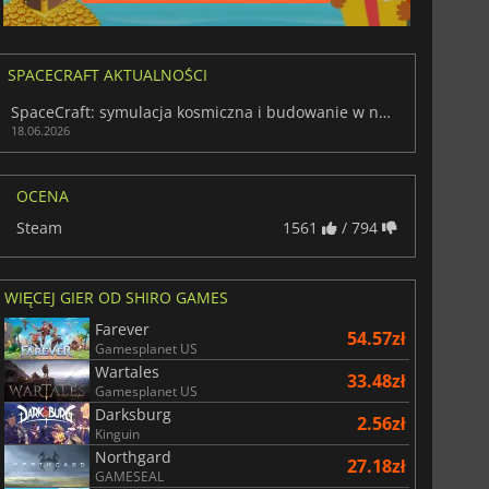
SPACECRAFT AKTUALNOŚCI
SpaceCraft: symulacja kosmiczna i budowanie w najlepszym wydaniu
18.06.2026
OCENA
Steam
1561
/ 794
WIĘCEJ GIER OD SHIRO GAMES
Farever
54.57zł
Gamesplanet US
Wartales
33.48zł
Gamesplanet US
Darksburg
2.56zł
Kinguin
Northgard
27.18zł
GAMESEAL