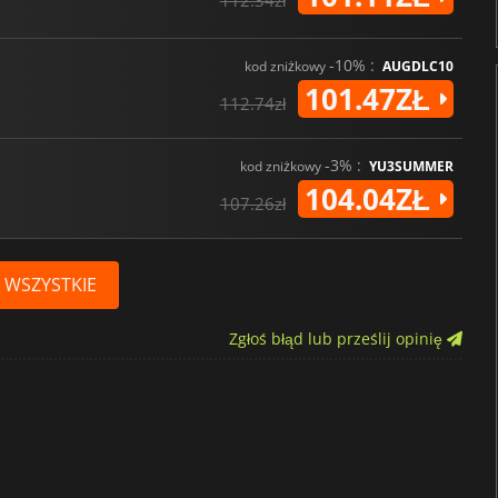
112.34zł
-10% :
kod zniżkowy
AUGDLC10
101.47ZŁ
112.74zł
-3% :
kod zniżkowy
YU3SUMMER
104.04ZŁ
107.26zł
 WSZYSTKIE
Zgłoś błąd lub prześlij opinię