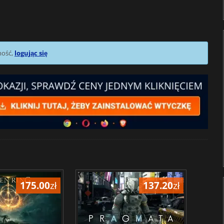
mość,
logując się
175.00
zł
137.20
zł