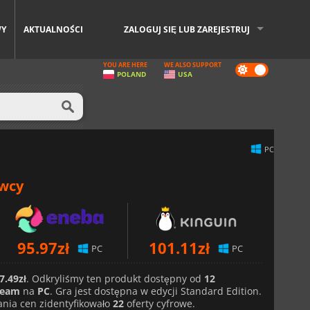
WY
AKTUALNOŚCI
ZALOGUJ SIĘ LUB ZAREJESTRUJ
YOU ARE HERE
WE ALSO SUPPORT
Dark
POLAND
USA
mode
PC
awcy
95.97
zł
101.11
zł
PC
PC
7.49zł
. Odkryliśmy ten produkt dostępny od
12
team
na
PC
. Gra jest dostępna w edycji Standard Edition.
nia cen zidentyfikowało
22
oferty cyfrowe.