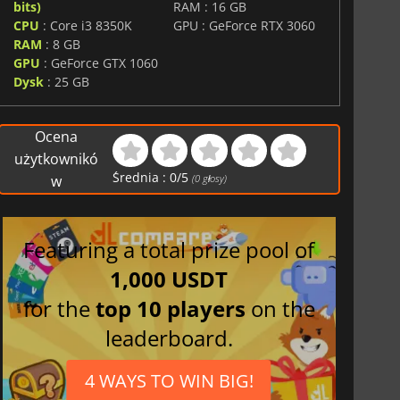
bits)
RAM : 16 GB
CPU
: Core i3 8350K
GPU : GeForce RTX 3060
RAM
: 8 GB
GPU
: GeForce GTX 1060
Dysk
: 25 GB
Ocena
użytkownikó
Średnia :
0
/
5
w
(
0
głosy)
Featuring a total prize pool of
1,000 USDT
for the
top 10 players
on the
leaderboard.
4 WAYS TO WIN BIG!