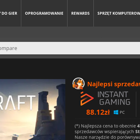
 DO GIER
OPROGRAMOWANIE
REWARDS
SPRZĘT KOMPUTERO
Najlepsi sprzed
88.12
zł
PC
(*) Najlepsza cena to obecnie
4
sprzedawców wspierających
S
Nasze narzędzie do porównywa