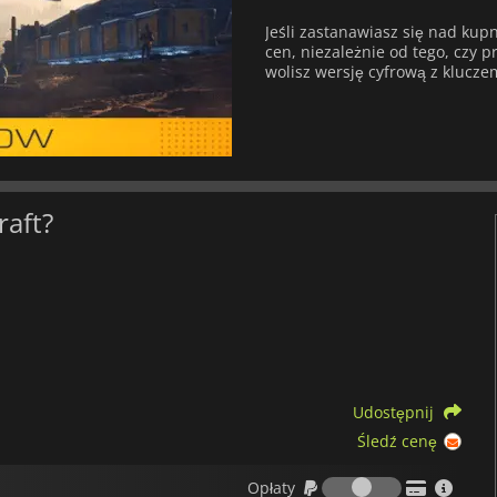
Jeśli zastanawiasz się nad ku
cen, niezależnie od tego, czy pr
wolisz wersję cyfrową z klucze
raft?
Udostępnij
Śledź cenę
Opłaty
Opłaty