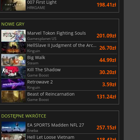
007 First Light
198.41zł
HRKGAME
NOWE GRY
Marvel Tokon Fighting Souls
201.09zł
Gamesplanet US
HellSlave II Judgment of the Archon
26.70zł
Kinguin
Big Walk
44.99zł
Steam
Kill The Shadow
30.20zł
Game Boost
Retrowave 2
3.59zł
Kinguin
Beast of Reincarnation
131.24zł
Game Boost
29.05
zł
66.55
zł
DOSTĘPNE WKRÓTCE
EA SPORTS Madden NFL 27
257.15zł
Eneba
Hell Let Loose Vietnam
118.43zł