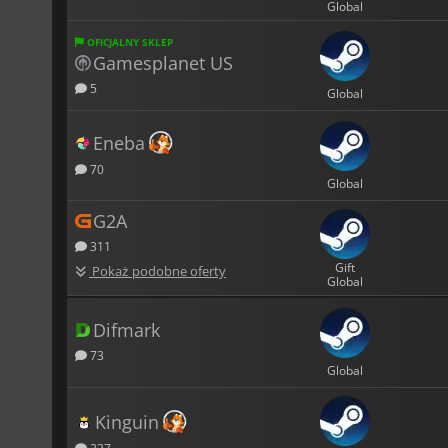
Global
OFICJALNY SKLEP
Gamesplanet US
5
Global
Eneba
70
Global
G2A
311
Gift
Pokaż podobne oferty
Global
Difmark
73
Global
Kinguin