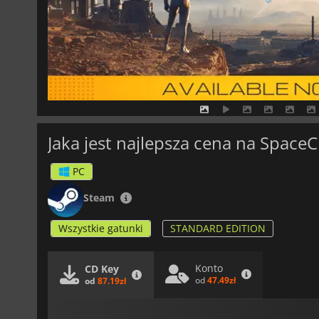
Jaka jest najlepsza cena na SpaceC
PC
Steam
Wszystkie gatunki
STANDARD EDITION
Konto
CD Key
od
47.49zł
od
87.19zł