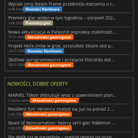
Wyciek ceny Steam Frame przekreśla marzenia o tanim zestawie VR
Nowości Hardware
4.08.2026
Premiery gier wideo w tym tygodniu – sierpień 2026 r. (32. tydzień)
Premiery gier
3.08.2026
Nowa aktualizacja w Palworld poprawia stabilność Sunreach i walk z bossami
Aktualności gamingowe
31.07.2026
Projekt Helix znów w grze, przyszłość Steam stoi pod znakiem zapytania
Nowości Hardware
29.07.2026
Złośliwe oprogramowanie i przejęcie Discorda dotknęły Meccha Chameleon
Aktualności gamingowe
28.07.2026
NOWOŚCI, DOBRE OFERTY
MARVEL Tōkon debiutuje wraz z ujawnieniem planu rozwoju na pierwszy rok
Aktualności gamingowe
5 minut temu
Resident Evil: Veronica znalazł się już na ponad 2 milionach list życzeń
Aktualności gamingowe
5.08.2026
Beast of Reincarnation: twórcy serii gier Pokémon wkraczają na nową ścieżkę
Aktualności gamingowe
5.08.2026
Big Walk już w sprzedaży – podróż oparta na przyjaźni