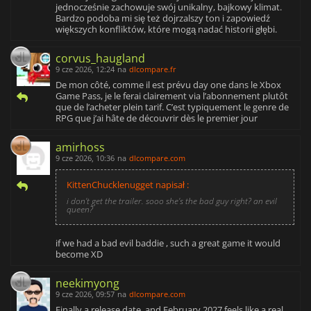
jednocześnie zachowuje swój unikalny, bajkowy klimat.
Bardzo podoba mi się też dojrzalszy ton i zapowiedź
większych konfliktów, które mogą nadać historii głębi.
corvus_haugland
9 cze 2026, 12:24
na
dlcompare.fr
De mon côté, comme il est prévu day one dans le Xbox
Game Pass, je le ferai clairement via l’abonnement plutôt
que de l’acheter plein tarif. C’est typiquement le genre de
RPG que j’ai hâte de découvrir dès le premier jour
amirhoss
9 cze 2026, 10:36
na
dlcompare.com
KittenChucklenugget napisał :
i don't get the trailer. sooo she's the bad guy right? an evil
queen?
if we had a bad evil baddie , such a great game it would
become XD
neekimyong
9 cze 2026, 09:57
na
dlcompare.com
Finally a release date, and February 2027 feels like a real