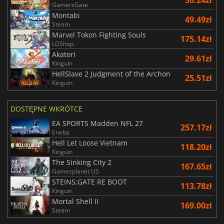
30.24zł
GamersGate
Montabi
49.49zł
Steam
Marvel Tokon Fighting Souls
175.14zł
LDShop
Akatori
29.61zł
Kinguin
HellSlave 2 Judgment of the Archon
25.51zł
Kinguin
DOSTĘPNE WKRÓTCE
EA SPORTS Madden NFL 27
257.17zł
Eneba
Hell Let Loose Vietnam
118.20zł
Kinguin
The Sinking City 2
167.65zł
Gamesplanet US
STEINS;GATE RE BOOT
113.78zł
Kinguin
Mortal Shell II
169.00zł
Steam