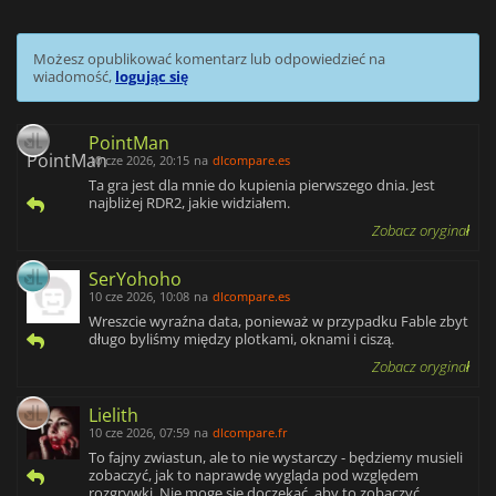
Możesz opublikować komentarz lub odpowiedzieć na
wiadomość,
logując się
PointMan
10 cze 2026, 20:15
na
dlcompare.es
Ta gra jest dla mnie do kupienia pierwszego dnia. Jest
najbliżej RDR2, jakie widziałem.
Zobacz oryginał
SerYohoho
10 cze 2026, 10:08
na
dlcompare.es
Wreszcie wyraźna data, ponieważ w przypadku Fable zbyt
długo byliśmy między plotkami, oknami i ciszą.
Zobacz oryginał
Lielith
10 cze 2026, 07:59
na
dlcompare.fr
To fajny zwiastun, ale to nie wystarczy - będziemy musieli
zobaczyć, jak to naprawdę wygląda pod względem
rozgrywki. Nie mogę się doczekać, aby to zobaczyć,