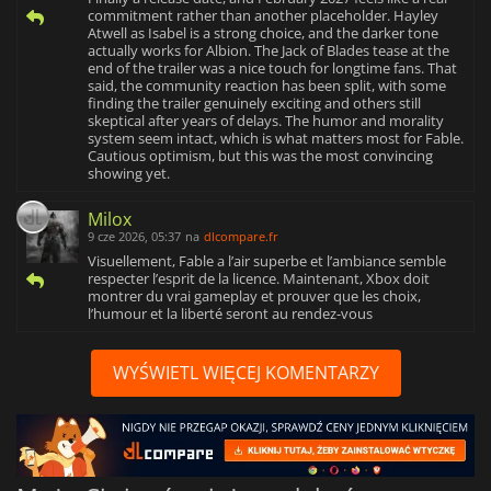
commitment rather than another placeholder. Hayley
Atwell as Isabel is a strong choice, and the darker tone
actually works for Albion. The Jack of Blades tease at the
end of the trailer was a nice touch for longtime fans. That
said, the community reaction has been split, with some
finding the trailer genuinely exciting and others still
skeptical after years of delays. The humor and morality
system seem intact, which is what matters most for Fable.
Cautious optimism, but this was the most convincing
showing yet.
Milox
9 cze 2026, 05:37
na
dlcompare.fr
Visuellement, Fable a l’air superbe et l’ambiance semble
respecter l’esprit de la licence. Maintenant, Xbox doit
montrer du vrai gameplay et prouver que les choix,
l’humour et la liberté seront au rendez-vous
WYŚWIETL WIĘCEJ KOMENTARZY