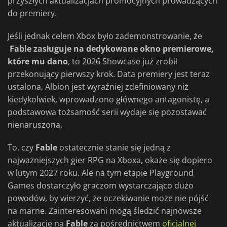
przyszłych aktualizacjach promocyjnych prowadzących
do premiery.
Jeśli jednak celem Xbox było zademonstrowanie, że
Fable zasługuje na dedykowane okno premierowe,
które mu dano
, to 2026 Showcase już zrobił
przekonujący pierwszy krok. Data premiery jest teraz
ustalona, Albion jest wyraźniej zdefiniowany niż
kiedykolwiek, wprowadzono głównego antagonistę, a
podstawowa tożsamość serii wydaje się pozostawać
nienaruszona.
To, czy
Fable
ostatecznie stanie się jedną z
najważniejszych gier RPG na Xboxa, okaże się dopiero
w lutym 2027 roku. Ale na tym etapie Playground
Games dostarczyło graczom wystarczająco dużo
powodów, by wierzyć, że oczekiwanie może nie pójść
na marne. Zainteresowani mogą śledzić najnowsze
aktualizacje na
Fable
za pośrednictwem
oficjalnej