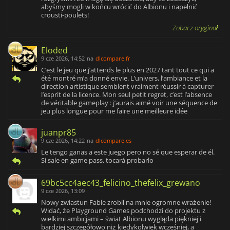
abyśmy mogli w końcu wrócić do Albionu i napełnić
crousti-poulets!
Zobacz oryginał
Eloded
9 cze 2026, 14:52
na
dlcompare.fr
C’est le jeu que j’attends le plus en 2027 tant tout ce qui a
été montré m’a donné envie. L’univers, l’ambiance et la
direction artistique semblent vraiment réussir à capturer
l’esprit de la licence. Mon seul petit regret, c’est l’absence
de véritable gameplay : j’aurais aimé voir une séquence de
jeu plus longue pour me faire une meilleure idée
juanpr85
9 cze 2026, 14:22
na
dlcompare.es
Le tengo ganas a este juego pero no sé que esperar de él.
Si sale en game pass, tocará probarlo
69bc5cc4aec43_felicino_thefelix_grewano
9 cze 2026, 13:09
Nowy zwiastun Fable zrobił na mnie ogromne wrażenie!
Widać, że Playground Games podchodzi do projektu z
wielkimi ambicjami – świat Albionu wygląda piękniej i
bardziej szczegółowo niż kiedykolwiek wcześniej, a