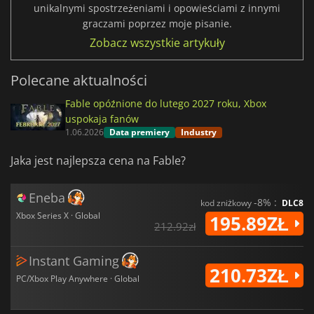
unikalnymi spostrzeżeniami i opowieściami z innymi
graczami poprzez moje pisanie.
Zobacz wszystkie artykuły
Polecane aktualności
Fable opóźnione do lutego 2027 roku, Xbox
uspokaja fanów
1.06.2026
Data premiery
Industry
Jaka jest najlepsza cena na Fable?
Eneba
-8% :
kod zniżkowy
DLC8
Xbox Series X · Global
195.89ZŁ
212.92zł
Instant Gaming
210.73ZŁ
PC/Xbox Play Anywhere · Global