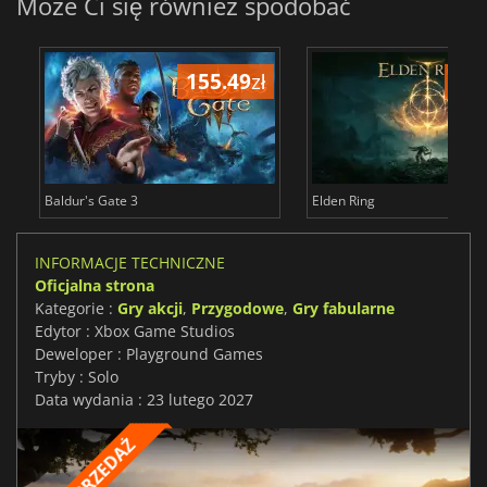
Może Ci się również spodobać
155.49
zł
175
Baldur's Gate 3
Elden Ring
INFORMACJE TECHNICZNE
Oficjalna strona
Kategorie :
Gry akcji
,
Przygodowe
,
Gry fabularne
Edytor : Xbox Game Studios
Deweloper : Playground Games
Tryby : Solo
Data wydania : 23 lutego 2027