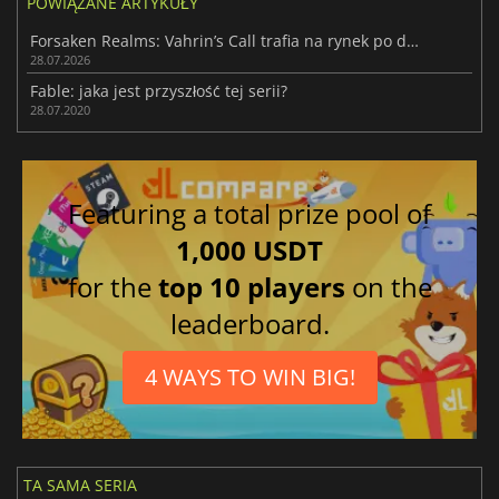
POWIĄZANE ARTYKUŁY
Forsaken Realms: Vahrin’s Call trafia na rynek po dziesięciu latach prac
28.07.2026
Fable: jaka jest przyszłość tej serii?
28.07.2020
Featuring a total prize pool of
1,000 USDT
for the
top 10 players
on the
leaderboard.
4 WAYS TO WIN BIG!
TA SAMA SERIA