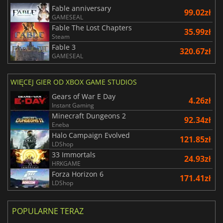
Fable anniversary
99.02zł
GAMESEAL
Fable The Lost Chapters
35.99zł
Steam
Fable 3
320.67zł
GAMESEAL
WIĘCEJ GIER OD XBOX GAME STUDIOS
Gears of War E Day
4.26zł
Instant Gaming
Minecraft Dungeons 2
92.34zł
Eneba
Halo Campaign Evolved
121.85zł
LDShop
33 Immortals
24.93zł
HRKGAME
Forza Horizon 6
171.41zł
LDShop
POPULARNE TERAZ