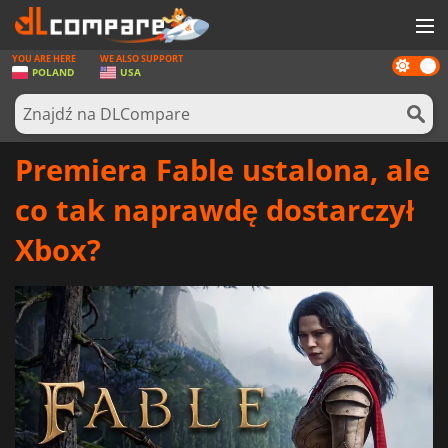
YOU ARE HERE
WE ALSO SUPPORT
Dark
GRY
POLAND
USA
mode
KARTY DO GIER
OPROGRAMOWANIE
Premiera Fable ustalona, ale
REWARDS
co tak naprawdę dostarczył
SPRZĘT KOMPUTEROWY
Xbox?
AKTUALNOŚCI
ZALOGUJ SIĘ LUB ZAREJESTRUJ