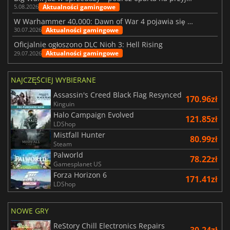
Aktualności gamingowe
5.08.2026
W Warhammer 40,000: Dawn of War 4 pojawia się frakcja Nekronów
Aktualności gamingowe
30.07.2026
Oficjalnie ogłoszono DLC Nioh 3: Hell Rising
Aktualności gamingowe
29.07.2026
NAJCZĘŚCIEJ WYBIERANE
Assassin's Creed Black Flag Resynced
170.96zł
Kinguin
Halo Campaign Evolved
121.85zł
LDShop
Mistfall Hunter
80.99zł
Steam
Palworld
78.22zł
Gamesplanet US
Forza Horizon 6
171.41zł
LDShop
NOWE GRY
ReStory Chill Electronics Repairs