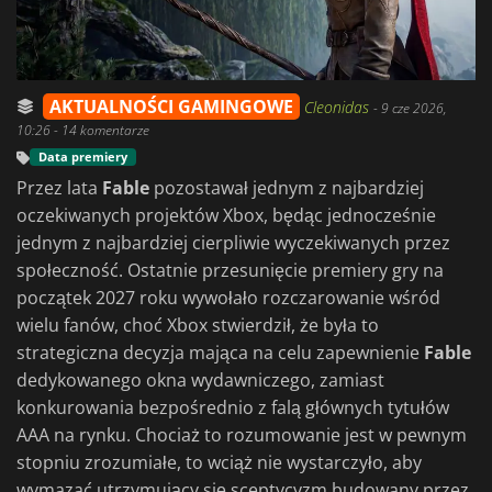
AKTUALNOŚCI GAMINGOWE
Cleonidas
-
9 cze 2026,
10:26
- 14 komentarze
Data premiery
Przez lata
Fable
pozostawał jednym z najbardziej
oczekiwanych projektów Xbox, będąc jednocześnie
jednym z najbardziej cierpliwie wyczekiwanych przez
społeczność. Ostatnie przesunięcie premiery gry na
początek 2027 roku wywołało rozczarowanie wśród
wielu fanów, choć Xbox stwierdził, że była to
strategiczna decyzja mająca na celu zapewnienie
Fable
dedykowanego okna wydawniczego, zamiast
konkurowania bezpośrednio z falą głównych tytułów
AAA na rynku. Chociaż to rozumowanie jest w pewnym
stopniu zrozumiałe, to wciąż nie wystarczyło, aby
wymazać utrzymujący się sceptycyzm budowany przez