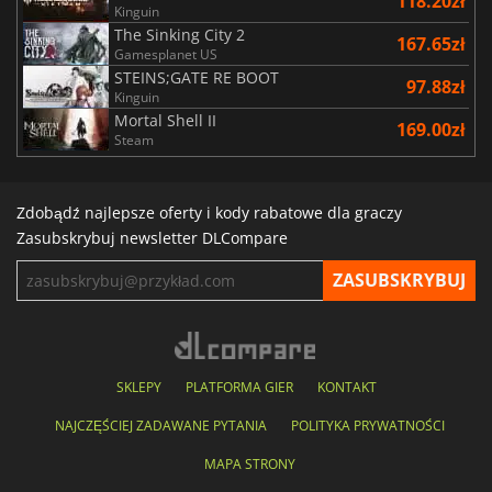
118.20zł
Kinguin
The Sinking City 2
167.65zł
Gamesplanet US
STEINS;GATE RE BOOT
97.88zł
Kinguin
Mortal Shell II
169.00zł
Steam
Zdobądź najlepsze oferty i kody rabatowe dla graczy
Zasubskrybuj newsletter DLCompare
SKLEPY
PLATFORMA GIER
KONTAKT
NAJCZĘŚCIEJ ZADAWANE PYTANIA
POLITYKA PRYWATNOŚCI
MAPA STRONY