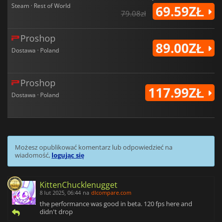
Steam · Rest of World
69.59ZŁ
79.08zł
Proshop
89.00ZŁ
Dostawa · Poland
Proshop
117.99ZŁ
Dostawa · Poland
Możesz opublikować komentarz lub odpowiedzieć na
wiadomość,
logując się
KittenChucklenugget
8 lut 2025, 06:44
na
dlcompare.com
the performance was good in beta. 120 fps here and
didn't drop