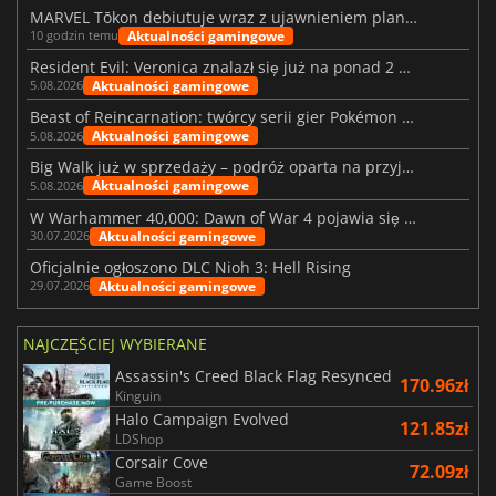
MARVEL Tōkon debiutuje wraz z ujawnieniem planu rozwoju na pierwszy rok
Aktualności gamingowe
10 godzin temu
Resident Evil: Veronica znalazł się już na ponad 2 milionach list życzeń
Aktualności gamingowe
5.08.2026
Beast of Reincarnation: twórcy serii gier Pokémon wkraczają na nową ścieżkę
Aktualności gamingowe
5.08.2026
Big Walk już w sprzedaży – podróż oparta na przyjaźni
Aktualności gamingowe
5.08.2026
W Warhammer 40,000: Dawn of War 4 pojawia się frakcja Nekronów
Aktualności gamingowe
30.07.2026
Oficjalnie ogłoszono DLC Nioh 3: Hell Rising
Aktualności gamingowe
29.07.2026
NAJCZĘŚCIEJ WYBIERANE
Assassin's Creed Black Flag Resynced
170.96zł
Kinguin
Halo Campaign Evolved
121.85zł
LDShop
Corsair Cove
72.09zł
Game Boost