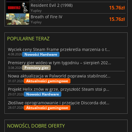
Resident Evil 2 (1998)
15.76zł
Yuplay
Breath of Fire IV
15.76zł
Yuplay
POPULARNE TERAZ
Wyciek ceny Steam Frame przekreśla marzenia o tanim zestawie VR
Nowości Hardware
4.08.2026
Premiery gier wideo w tym tygodniu – sierpień 2026 r. (32. tydzień)
Premiery gier
3.08.2026
Nowa aktualizacja w Palworld poprawia stabilność Sunreach i walk z bossami
Aktualności gamingowe
31.07.2026
Projekt Helix znów w grze, przyszłość Steam stoi pod znakiem zapytania
Nowości Hardware
29.07.2026
Złośliwe oprogramowanie i przejęcie Discorda dotknęły Meccha Chameleon
Aktualności gamingowe
28.07.2026
NOWOŚCI, DOBRE OFERTY