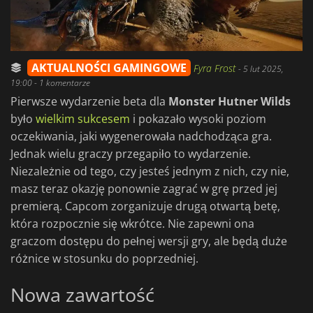
AKTUALNOŚCI GAMINGOWE
Fyra Frost
-
5 lut 2025,
19:00
- 1 komentarze
Pierwsze wydarzenie beta dla
Monster Hutner Wilds
było
wielkim sukcesem
i pokazało wysoki poziom
oczekiwania, jaki wygenerowała nadchodząca gra.
Jednak wielu graczy przegapiło to wydarzenie.
Niezależnie od tego, czy jesteś jednym z nich, czy nie,
masz teraz okazję ponownie zagrać w grę przed jej
premierą. Capcom zorganizuje drugą otwartą betę,
która rozpocznie się wkrótce. Nie zapewni ona
graczom dostępu do pełnej wersji gry, ale będą duże
różnice w stosunku do poprzedniej.
Nowa zawartość