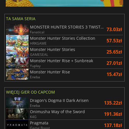
TA SAMA SERIA
MONSTER HUNTER STORIES 3 TWISTED REFLECTION
73.03zł
Fanatical
Monster Hunter Stories Collection
57.53zł
HRKGAME
Monster Hunter Stories
25.65zł
GAMESEAL
Monster Hunter Rise + Sunbreak
27.01zł
Yuplay
Monster Hunter Rise
15.47zł
Eneba
WIĘCEJ GIER OD CAPCOM
Dragon's Dogma II Dark Arisen
135.22zł
Eneba
Onimusha Way of the Sword
191.36zł
K4G
Pragmata
137.18zł
Game Boost