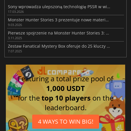
Sony wprowadza ulepszoną technologię PSSR w wielu grach z PlayStation 5 Pro
17.03.2026
Monster Hunter Stories 3 prezentuje nowe materiały przed premierą
9.03.2026
Pierwsze spojrzenie na Monster Hunter Stories 3: Twisted Reflection
3.11.2025
Zestaw Fanatical Mystery Box oferuje do 25 kluczy Steam z niespodzianką
7.07.2025
Featuring a total prize pool of
1,000 USDT
for the
top 10 players
on the
leaderboard.
4 WAYS TO WIN BIG!