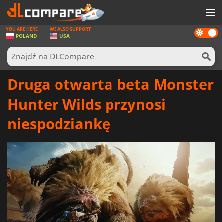
YOU ARE HERE
WE ALSO SUPPORT
Dark
GRY
POLAND
USA
mode
KARTY DO GIER
OPROGRAMOWANIE
Druga otwarta beta Monster
REWARDS
Hunter Wilds przynosi
SPRZĘT KOMPUTEROWY
niespodziankę
AKTUALNOŚCI
ZALOGUJ SIĘ LUB ZAREJESTRUJ