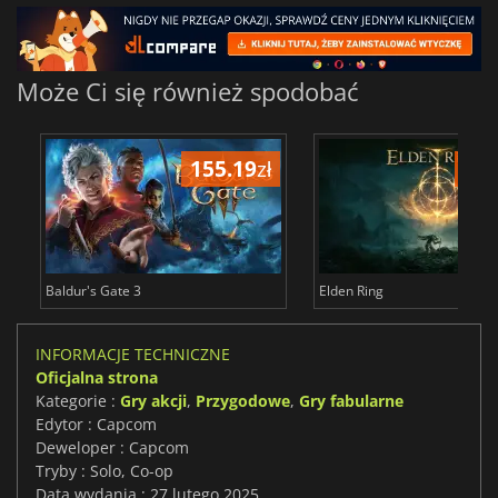
Może Ci się również spodobać
155.19
zł
175
Baldur's Gate 3
Elden Ring
INFORMACJE TECHNICZNE
Oficjalna strona
Kategorie :
Gry akcji
,
Przygodowe
,
Gry fabularne
Edytor : Capcom
Deweloper : Capcom
Tryby : Solo, Co-op
Data wydania : 27 lutego 2025