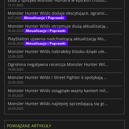
Dota 2 spotyka Monster Huntera w epickim crossoverze
11.11.2025
Monster Hunter Wilds dodaje ekscytujące, ograniczone czasowo zadania
Aktualizacje i Poprawki
8.07.2025
Monster Hunter Wilds otrzymuje dużą aktualizację z nowościami
Aktualizacje i Poprawki
30.06.2025
PlayStation ujawnia nadchodzącą aktualizację Monster Hunter Wilds
Aktualizacje i Poprawki
26.06.2025
Monster Hunter Wilds nabrałoby blasku dzięki ulepszonej rozgrywce
23.06.2025
Ogromna negatywna recenzja Monster Hunter Wilds
16.06.2025
Monster Hunter Wilds i Street Fighter 6 spotykają się w epickim crossoverze
22.05.2025
Monster Hunter Wilds osiągnęło ważny kamień milowy
31.03.2025
Monster Hunter Wilds najlepiej sprzedającą się grą tego roku
23.03.2025
POWIĄZANE ARTYKUŁY