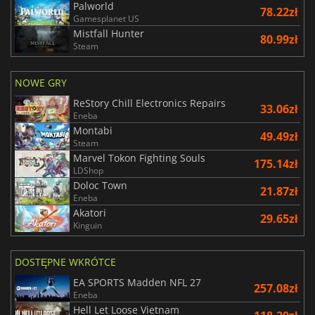
Palworld
78.22zł
Gamesplanet US
Mistfall Hunter
80.99zł
Steam
NOWE GRY
ReStory Chill Electronics Repairs
33.06zł
Eneba
Montabi
49.49zł
Steam
Marvel Tokon Fighting Souls
175.14zł
LDShop
Doloc Town
21.87zł
Eneba
Akatori
29.65zł
Kinguin
DOSTĘPNE WKRÓTCE
EA SPORTS Madden NFL 27
257.08zł
Eneba
Hell Let Loose Vietnam