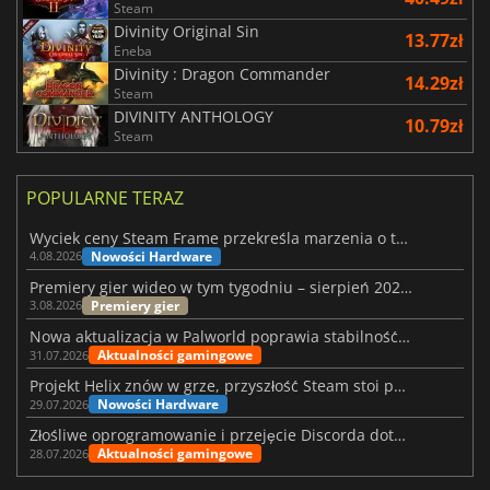
Steam
Divinity Original Sin
13.77zł
Eneba
Divinity : Dragon Commander
14.29zł
Steam
DIVINITY ANTHOLOGY
10.79zł
Steam
POPULARNE TERAZ
Wyciek ceny Steam Frame przekreśla marzenia o tanim zestawie VR
Nowości Hardware
4.08.2026
Premiery gier wideo w tym tygodniu – sierpień 2026 r. (32. tydzień)
Premiery gier
3.08.2026
Nowa aktualizacja w Palworld poprawia stabilność Sunreach i walk z bossami
Aktualności gamingowe
31.07.2026
Projekt Helix znów w grze, przyszłość Steam stoi pod znakiem zapytania
Nowości Hardware
29.07.2026
Złośliwe oprogramowanie i przejęcie Discorda dotknęły Meccha Chameleon
Aktualności gamingowe
28.07.2026