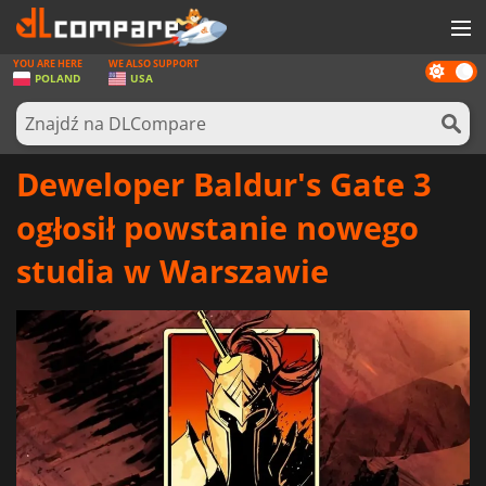
YOU ARE HERE
WE ALSO SUPPORT
Dark
GRY
POLAND
USA
mode
KARTY DO GIER
OPROGRAMOWANIE
Deweloper Baldur's Gate 3
REWARDS
ogłosił powstanie nowego
SPRZĘT KOMPUTEROWY
studia w Warszawie
AKTUALNOŚCI
ZALOGUJ SIĘ LUB ZAREJESTRUJ