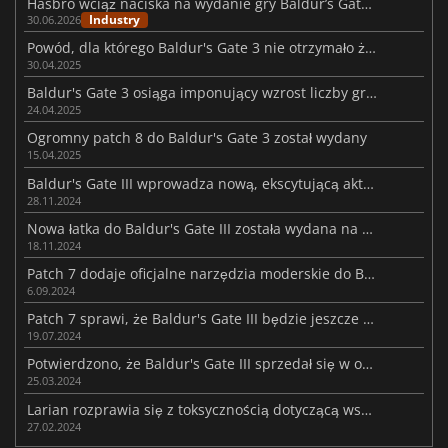
Hasbro wciąż naciska na wydanie gry Baldur’s Gate 4, ale bez skutku
Industry
30.06.2026
Powód, dla którego Baldur's Gate 3 nie otrzymało żadnego DLC
30.04.2025
Baldur's Gate 3 osiąga imponujący wzrost liczby graczy po premierze aktualizacji 8
24.04.2025
Ogromny patch 8 do Baldur's Gate 3 został wydany
15.04.2025
Baldur's Gate III wprowadza nową, ekscytującą aktualizację 8
28.11.2024
Nowa łatka do Baldur's Gate III została wydana na PS5 i Xbox Series X|S
18.11.2024
Patch 7 dodaje oficjalne narzędzia moderskie do Baldur's Gate III
6.09.2024
Patch 7 sprawi, że Baldur's Gate III będzie jeszcze lepsze
19.07.2024
Potwierdzono, że Baldur's Gate III sprzedał się w około 15 milionach egzemplarzy.
25.03.2024
Larian rozprawia się z toksycznością dotyczącą wsparcia modów dla Baldur's Gate III
27.02.2024