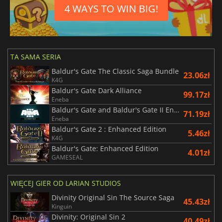
4 WAYS TO WIN BIG!
TA SAMA SERIA
Baldur's Gate The Classic Saga Bundle
23.06zł
K4G
Baldur's Gate Dark Alliance
99.17zł
Eneba
Baldur's Gate and Baldur's Gate II Enhanced Editions
71.19zł
Eneba
Baldur's Gate 2 : Enhanced Edition
5.46zł
K4G
Baldur's Gate: Enhanced Edition
4.01zł
GAMESEAL
WIĘCEJ GIER OD LARIAN STUDIOS
Divinity Original Sin The Source Saga
45.43zł
Kinguin
Divinity: Original Sin 2
40.49zł