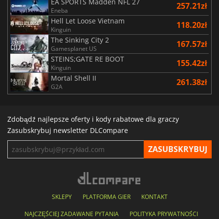
EA SPORTS Madden NFL 27
257.21zł
Eneba
Hell Let Loose Vietnam
118.20zł
Kinguin
The Sinking City 2
167.57zł
Gamesplanet US
STEINS;GATE RE BOOT
155.42zł
Kinguin
Mortal Shell II
261.38zł
G2A
Zdobądź najlepsze oferty i kody rabatowe dla graczy
Zasubskrybuj newsletter DLCompare
SKLEPY
PLATFORMA GIER
KONTAKT
NAJCZĘŚCIEJ ZADAWANE PYTANIA
POLITYKA PRYWATNOŚCI