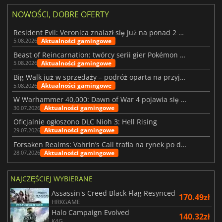
NOWOŚCI, DOBRE OFERTY
Resident Evil: Veronica znalazł się już na ponad 2 milionach list życzeń
Aktualności gamingowe
5.08.2026
Beast of Reincarnation: twórcy serii gier Pokémon wkraczają na nową ścieżkę
Aktualności gamingowe
5.08.2026
Big Walk już w sprzedaży – podróż oparta na przyjaźni
Aktualności gamingowe
5.08.2026
W Warhammer 40,000: Dawn of War 4 pojawia się frakcja Nekronów
Aktualności gamingowe
30.07.2026
Oficjalnie ogłoszono DLC Nioh 3: Hell Rising
Aktualności gamingowe
29.07.2026
Forsaken Realms: Vahrin’s Call trafia na rynek po dziesięciu latach prac
Aktualności gamingowe
28.07.2026
NAJCZĘŚCIEJ WYBIERANE
Assassin's Creed Black Flag Resynced
170.49zł
HRKGAME
Halo Campaign Evolved
140.32zł
K4G