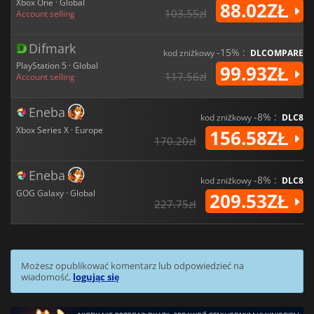
Xbox One · Global
88.02ZŁ
103.55zł
Account selling
Difmark
-15% :
kod zniżkowy
DLCOMPARE
PlayStation 5 · Global
99.93ZŁ
117.56zł
Account selling
Eneba
-8% :
kod zniżkowy
DLC8
Xbox Series X · Europe
156.58ZŁ
170.20zł
Eneba
-8% :
kod zniżkowy
DLC8
GOG Galaxy · Global
209.53ZŁ
227.75zł
Możesz opublikować komentarz lub odpowiedzieć na
wiadomość,
logując się