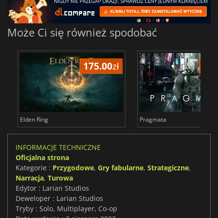
Może Ci się również spodobać
175.00
zł
137
Elden Ring
Pragmata
INFORMACJE TECHNICZNE
Oficjalna strona
Kategorie :
Przygodowe
,
Gry fabularne
,
Strategiczne
,
Narracja
,
Turowa
Edytor : Larian Studios
Deweloper : Larian Studios
Tryby : Solo, Multiplayer, Co-op