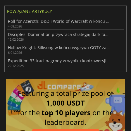
POWIĄZANE ARTYKUŁY
Roll for Azeroth: D&D i World of Warcraft w końcu się łączą
4.08.2026
Disciples: Domination przywraca strategię dark fantasy
12.02.2026
Hollow Knight: Silksong w końcu wygrywa GOTY zamiast Expedition 33
6.01.2026
Expedition 33 traci nagrody w wyniku kontrowersji związanych z AI
22.12.2025
Featuring a total prize pool of
1,000 USDT
for the
top 10 players
on the
leaderboard.