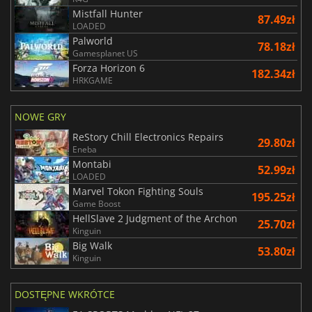
Mistfall Hunter
87.49zł
LOADED
Palworld
78.18zł
Gamesplanet US
Forza Horizon 6
182.34zł
HRKGAME
NOWE GRY
ReStory Chill Electronics Repairs
29.80zł
Eneba
Montabi
52.99zł
LOADED
Marvel Tokon Fighting Souls
195.25zł
Game Boost
HellSlave 2 Judgment of the Archon
25.70zł
Kinguin
Big Walk
53.80zł
Kinguin
DOSTĘPNE WKRÓTCE