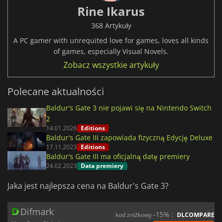
Rine Ikarus
368 Artykuły
A PC gamer with unrequited love for games, loves all kinds
of games, especially Visual Novels.
Zobacz wszystkie artykuły
Polecane aktualności
Baldur's Gate 3 nie pojawi się na Nintendo Switch
2
14.01.2026
Editions
Baldur's Gate III zapowiada fizyczną Edycję Deluxe
17.11.2023
Editions
Baldur's Gate III ma oficjalną datę premiery
24.02.2023
Data premiery
Jaka jest najlepsza cena na Baldur's Gate 3?
Difmark
-15% :
kod zniżkowy
DLCOMPARE