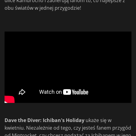
ulice Kamurocho i zaoferują fanom to, co najlepsze z
obu światów w jednej przygodzie!
Dave the Diver: Ichiban's Holiday
ukaże się w
kwietniu. Niezależnie od tego, czy jesteś fanem przygód
od Mintrocket, czy chcesz podążać za Ichibanem w jego