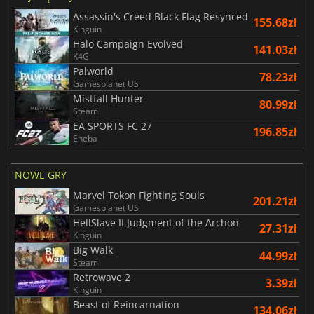
Assassin's Creed Black Flag Resynced
155.68zł
Kinguin
Halo Campaign Evolved
141.03zł
K4G
Palworld
78.23zł
Gamesplanet US
Mistfall Hunter
80.99zł
Steam
EA SPORTS FC 27
196.85zł
Eneba
NOWE GRY
Marvel Tokon Fighting Souls
201.21zł
Gamesplanet US
HellSlave II Judgment of the Archon
27.31zł
Kinguin
Big Walk
44.99zł
Steam
Retrowave 2
3.39zł
Kinguin
Beast of Reincarnation
134.06zł