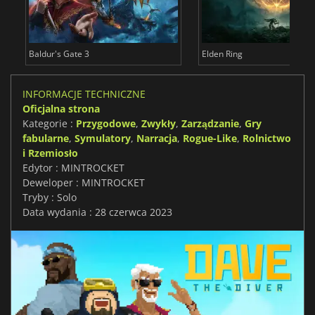
Baldur's Gate 3
Elden Ring
INFORMACJE TECHNICZNE
Oficjalna strona
Kategorie :
Przygodowe
,
Zwykły
,
Zarządzanie
,
Gry
fabularne
,
Symulatory
,
Narracja
,
Rogue-Like
,
Rolnictwo
i Rzemiosło
Edytor : MINTROCKET
Deweloper : MINTROCKET
Tryby : Solo
Data wydania : 28 czerwca 2023