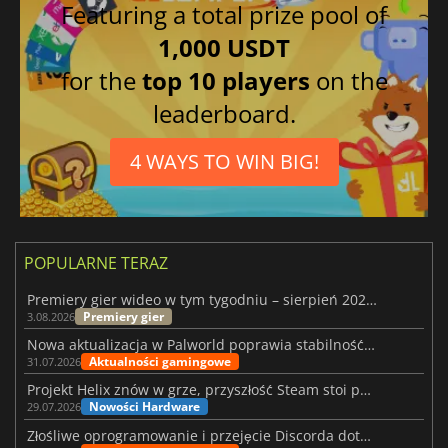
Featuring a total prize pool of
1,000 USDT
for the
top 10 players
on the
leaderboard.
4 WAYS TO WIN BIG!
POPULARNE TERAZ
Premiery gier wideo w tym tygodniu – sierpień 2026 r. (32. tydzień)
Premiery gier
3.08.2026
Nowa aktualizacja w Palworld poprawia stabilność Sunreach i walk z bossami
Aktualności gamingowe
31.07.2026
Projekt Helix znów w grze, przyszłość Steam stoi pod znakiem zapytania
Nowości Hardware
29.07.2026
Złośliwe oprogramowanie i przejęcie Discorda dotknęły Meccha Chameleon