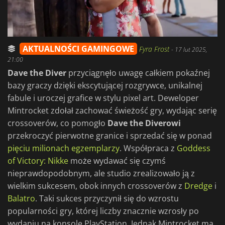
AKTUALNOŚCI GAMINGOWE
Fyra Frost
-
17 lut 2025,
21:00
Dave the Diver
przyciągnęło uwagę całkiem pokaźnej
bazy graczy dzięki ekscytującej rozgrywce, unikalnej
fabule i uroczej grafice w stylu pixel art. Deweloper
Mintrocket zdołał zachować świeżość gry, wydając serię
crossoverów, co pomogło
Dave the Diverowi
przekroczyć pierwotne granice i sprzedać się w ponad
pięciu milionach egzemplarzy
. Współpraca z
Goddess
of Victory: Nikke
może wydawać się czymś
nieprawdopodobnym, ale studio zrealizowało ją z
wielkim sukcesem, obok innych crossoverów z
Dredge
i
Balatro
. Taki sukces przyczynił się do wzrostu
popularności gry, której liczby znacznie wzrosły po
wydaniu na konsole PlayStation. Jednak Mintrocket ma