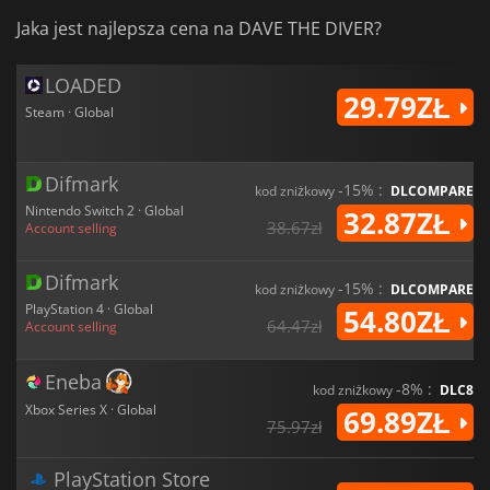
Jaka jest najlepsza cena na DAVE THE DIVER?
LOADED
29.79ZŁ
Steam · Global
Difmark
-15% :
kod zniżkowy
DLCOMPARE
Nintendo Switch 2 · Global
32.87ZŁ
38.67zł
Account selling
Difmark
-15% :
kod zniżkowy
DLCOMPARE
PlayStation 4 · Global
54.80ZŁ
64.47zł
Account selling
Eneba
-8% :
kod zniżkowy
DLC8
Xbox Series X · Global
69.89ZŁ
75.97zł
PlayStation Store