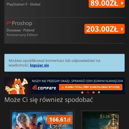
89.00ZŁ
PlayStation 5 · Global
Proshop
203.00ZŁ
Dostawa · Poland
Anniversary Edition
Możesz opublikować komentarz lub odpowiedzieć na
wiadomość,
logując się
Może Ci się również spodobać
166.61
zł
175