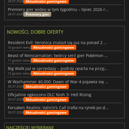
Aktualności gamingowe
28.07.2026
Premiery gier wideo w tym tygodniu – lipiec 2026 r. (tydzień 31)
Premiery gier
28.07.2026
NOWOŚCI, DOBRE OFERTY
Resident Evil: Veronica znalazł się już na ponad 2 milionach list życzeń
Aktualności gamingowe
10 godzin temu
Beast of Reincarnation: twórcy serii gier Pokémon wkraczają na nową ścieżkę
Aktualności gamingowe
11 godzin temu
Big Walk już w sprzedaży – podróż oparta na przyjaźni
Aktualności gamingowe
12 godzin temu
W Warhammer 40,000: Dawn of War 4 pojawia się frakcja Nekronów
Aktualności gamingowe
30.07.2026
Oficjalnie ogłoszono DLC Nioh 3: Hell Rising
Aktualności gamingowe
29.07.2026
Forsaken Realms: Vahrin’s Call trafia na rynek po dziesięciu latach prac
Aktualności gamingowe
28.07.2026
NAJCZĘŚCIEJ WYBIERANE