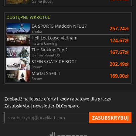
Game Boost
DOSTĘPNE WKRÓTCE
EA SPORTS Madden NFL 27
257.24zł
Eneba
Hell Let Loose Vietnam
124.67zł
Instant Gaming
The Sinking City 2
167.67zł
Gamesplanet US
STEINS;GATE RE BOOT
202.49zł
Steam
Mortal Shell II
169.00zł
Steam
Zdobądź najlepsze oferty i kody rabatowe dla graczy
Zasubskrybuj newsletter DLCompare