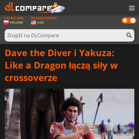
YOU ARE HERE
WE ALSO SUPPORT
Dark
GRY
POLAND
USA
mode
KARTY DO GIER
OPROGRAMOWANIE
Dave the Diver i Yakuza:
REWARDS
Like a Dragon łączą siły w
SPRZĘT KOMPUTEROWY
crossoverze
AKTUALNOŚCI
ZALOGUJ SIĘ LUB ZAREJESTRUJ