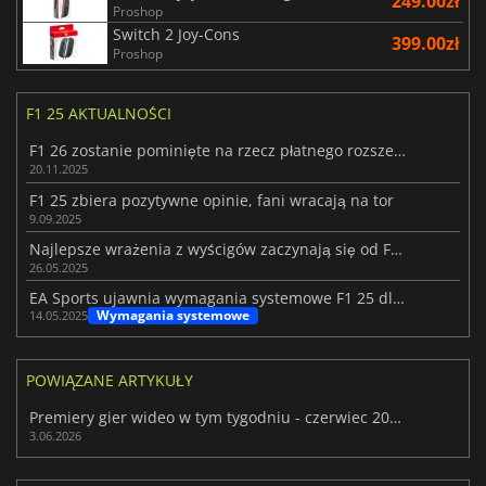
249.00zł
Proshop
Switch 2 Joy-Cons
399.00zł
Proshop
F1 25 AKTUALNOŚCI
F1 26 zostanie pominięte na rzecz płatnego rozszerzenia dla F1 25
20.11.2025
F1 25 zbiera pozytywne opinie, fani wracają na tor
9.09.2025
Najlepsze wrażenia z wyścigów zaczynają się od F1 25
26.05.2025
EA Sports ujawnia wymagania systemowe F1 25 dla komputerów PC
Wymagania systemowe
14.05.2025
POWIĄZANE ARTYKUŁY
Premiery gier wideo w tym tygodniu - czerwiec 2026 (tydzień 23)
3.06.2026