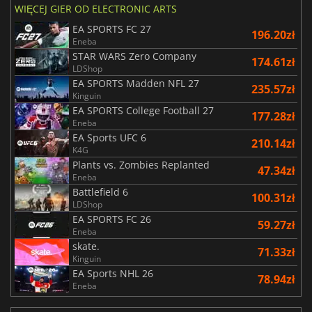
WIĘCEJ GIER OD ELECTRONIC ARTS
EA SPORTS FC 27
196.20zł
Eneba
STAR WARS Zero Company
174.61zł
LDShop
EA SPORTS Madden NFL 27
235.57zł
Kinguin
EA SPORTS College Football 27
177.28zł
Eneba
EA Sports UFC 6
210.14zł
K4G
Plants vs. Zombies Replanted
47.34zł
Eneba
Battlefield 6
100.31zł
LDShop
EA SPORTS FC 26
59.27zł
Eneba
skate.
71.33zł
Kinguin
EA Sports NHL 26
78.94zł
Eneba