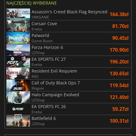
NAJCZĘŚCIEJ WYBIERANE
Assassin's Creed Black Flag Resynced
164.38zł
HRKGAME
Corsair Cove
81.70zł
Eneba
Palworld
90.45zł
Game Boost
Forza Horizon 6
170.90zł
LDShop
EA SPORTS FC 27
196.20zł
Eneba
Resident Evil Requiem
130.65zł
K4G
Call of Duty Black Ops 7
119.54zł
Kinguin
Halo Campaign Evolved
121.49zł
LDShop
EA SPORTS FC 26
59.27zł
Eneba
Battlefield 6
100.31zł
LDShop