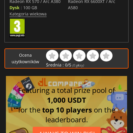
Radeon RX 570 / Arc A380
Radeon RX 6600XT / Arc
Dysk
: 100 GB
A580
Kategoria wiekowa
Ocena
użytkowników
Średnia :
0
/
5
(
0
głosy)
Featuring a total prize pool of
1,000 USDT
for the
top 10 players
on the
leaderboard.