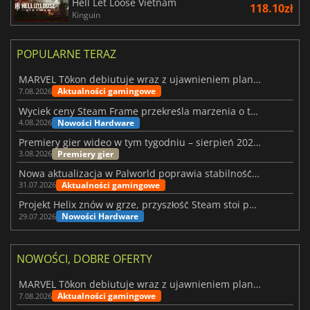
Hell Let Loose Vietnam
118.10zł
Kinguin
POPULARNE TERAZ
MARVEL Tōkon debiutuje wraz z ujawnieniem planu rozwoju na pierwszy rok
Aktualności gamingowe
7.08.2026
Wyciek ceny Steam Frame przekreśla marzenia o tanim zestawie VR
Nowości Hardware
4.08.2026
Premiery gier wideo w tym tygodniu – sierpień 2026 r. (32. tydzień)
Premiery gier
3.08.2026
Nowa aktualizacja w Palworld poprawia stabilność Sunreach i walk z bossami
Aktualności gamingowe
31.07.2026
Projekt Helix znów w grze, przyszłość Steam stoi pod znakiem zapytania
Nowości Hardware
29.07.2026
NOWOŚCI, DOBRE OFERTY
MARVEL Tōkon debiutuje wraz z ujawnieniem planu rozwoju na pierwszy rok
Aktualności gamingowe
7.08.2026