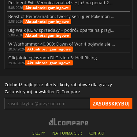
Resident Evil: Veronica znalazł się już na ponad 2 milionach list życzeń
Aktualności gamingowe
5.08.2026
Beast of Reincarnation: twórcy serii gier Pokémon wkraczają na nową ścieżkę
Aktualności gamingowe
5.08.2026
Big Walk już w sprzedaży – podróż oparta na przyjaźni
Aktualności gamingowe
5.08.2026
W Warhammer 40,000: Dawn of War 4 pojawia się frakcja Nekronów
Aktualności gamingowe
30.07.2026
Oficjalnie ogłoszono DLC Nioh 3: Hell Rising
Aktualności gamingowe
29.07.2026
Zdobądź najlepsze oferty i kody rabatowe dla graczy
Zasubskrybuj newsletter DLCompare
SKLEPY
PLATFORMA GIER
KONTAKT