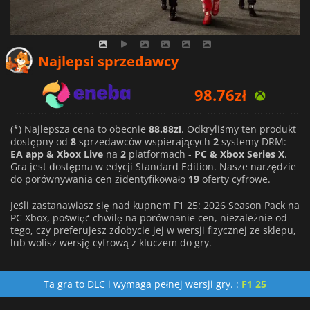
Najlepsi sprzedawcy
98.76
zł
102.92
zł
(*) Najlepsza cena to obecnie
88.88zł
. Odkryliśmy ten produkt
dostępny od
8
sprzedawców wspierających
2
systemy DRM:
EA app & Xbox Live
na
2
platformach -
PC & Xbox Series X
.
103.13
zł
Gra jest dostępna w edycji Standard Edition. Nasze narzędzie
do porównywania cen zidentyfikowało
19
oferty cyfrowe.
Jeśli zastanawiasz się nad kupnem F1 25: 2026 Season Pack na
PC Xbox, poświęć chwilę na porównanie cen, niezależnie od
tego, czy preferujesz zdobycie jej w wersji fizycznej ze sklepu,
lub wolisz wersję cyfrową z kluczem do gry.
Ta gra to DLC i wymaga pełnej wersji gry. :
F1 25