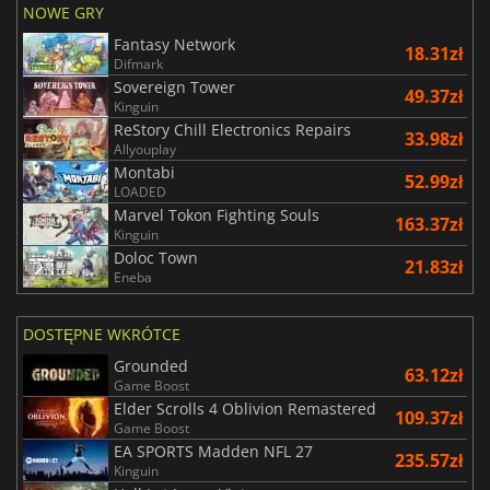
NOWE GRY
Fantasy Network
18.31zł
Difmark
Sovereign Tower
49.37zł
Kinguin
ReStory Chill Electronics Repairs
33.98zł
Allyouplay
Montabi
52.99zł
LOADED
Marvel Tokon Fighting Souls
163.37zł
Kinguin
Doloc Town
21.83zł
Eneba
DOSTĘPNE WKRÓTCE
Grounded
63.12zł
Game Boost
Elder Scrolls 4 Oblivion Remastered
109.37zł
Game Boost
EA SPORTS Madden NFL 27
235.57zł
Kinguin