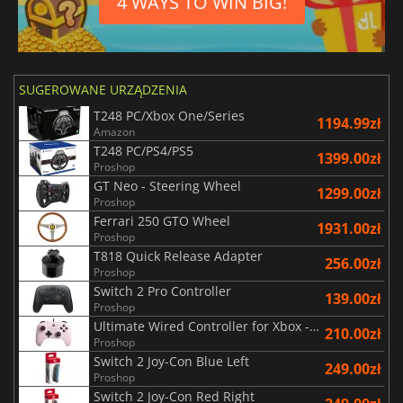
4 WAYS TO WIN BIG!
SUGEROWANE URZĄDZENIA
T248 PC/Xbox One/Series
1194.99zł
Amazon
T248 PC/PS4/PS5
1399.00zł
Proshop
GT Neo - Steering Wheel
1299.00zł
Proshop
Ferrari 250 GTO Wheel
1931.00zł
Proshop
T818 Quick Release Adapter
256.00zł
Proshop
Switch 2 Pro Controller
139.00zł
Proshop
Ultimate Wired Controller for Xbox - Pink
210.00zł
Proshop
Switch 2 Joy-Con Blue Left
249.00zł
Proshop
Switch 2 Joy-Con Red Right