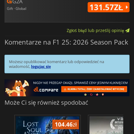
G2A
131.57ZŁ
Gift · Global
Zgłoś błąd lub prześlij opinię
Komentarze na F1 25: 2026 Season Pack
Możesz opublikować komentarz lub odpowiedzieć na
wiadomość,
logując się
Może Ci się również spodobać
104.46
zł
1