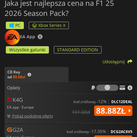
Jaka jest najlepsza cena na F1 25
2026 Season Pack?
PC
Xbox Series X
EA App
Wszystkie gatunki
STANDARD EDITION
Udostępnij
CD Key
od
88.88zł
Opłaty
Opłaty
K4G
-12% :
kod zniżkowy
DLC12DEAL
EA app · Europe
88.88ZŁ
101.00zł
Pokaż podobne oferty
G2A
-17.05% :
kod zniżkowy
DCG2AC6V5