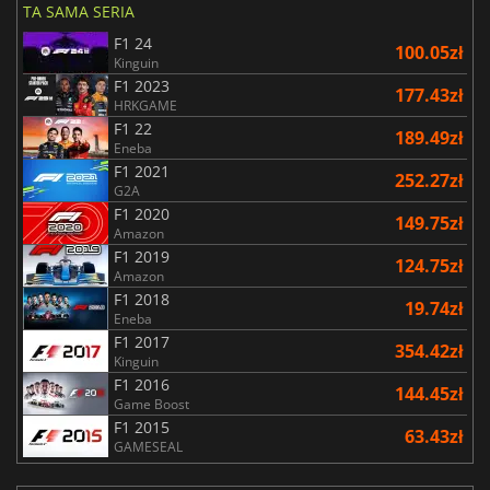
TA SAMA SERIA
F1 24
100.05zł
Kinguin
F1 2023
177.43zł
HRKGAME
F1 22
189.49zł
Eneba
F1 2021
252.27zł
G2A
F1 2020
149.75zł
Amazon
F1 2019
124.75zł
Amazon
F1 2018
19.74zł
Eneba
F1 2017
354.42zł
Kinguin
F1 2016
144.45zł
Game Boost
F1 2015
63.43zł
GAMESEAL