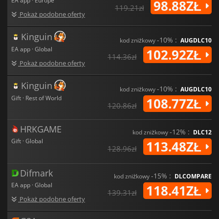
EA app · Europe
98.88ZŁ
119.21zł
Pokaż podobne oferty
Kinguin
-10% :
kod zniżkowy
AUGDLC10
EA app · Global
102.92ZŁ
114.36zł
Pokaż podobne oferty
Kinguin
-10% :
kod zniżkowy
AUGDLC10
Gift · Rest of World
108.77ZŁ
120.86zł
HRKGAME
-12% :
kod zniżkowy
DLC12
Gift · Global
113.48ZŁ
128.96zł
Difmark
-15% :
kod zniżkowy
DLCOMPARE
EA app · Global
118.41ZŁ
139.31zł
Pokaż podobne oferty