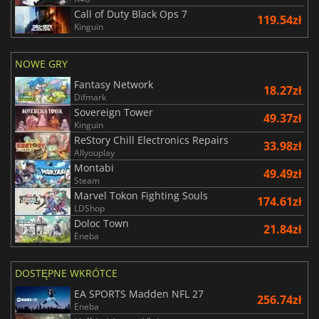
Call of Duty Black Ops 7
119.54zł
Kinguin
NOWE GRY
Fantasy Network
18.27zł
Difmark
Sovereign Tower
49.37zł
Kinguin
ReStory Chill Electronics Repairs
33.98zł
Allyouplay
Montabi
49.49zł
Steam
Marvel Tokon Fighting Souls
174.61zł
LDShop
Doloc Town
21.84zł
Eneba
DOSTĘPNE WKRÓTCE
EA SPORTS Madden NFL 27
256.74zł
Eneba