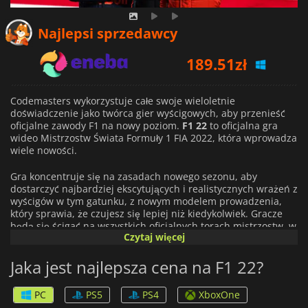
189.51
zł
Najlepsi sprzedawcy
204.80
zł
193.48
zł
Codemasters wykorzystuje całe swoje wieloletnie
doświadczenie jako twórca gier wyścigowych, aby przenieść
oficjalne zawody F1 na nowy poziom.
F1 22
to oficjalna gra
wideo Mistrzostw Świata Formuły 1 FIA 2022, która wprowadza
wiele nowości.
Gra koncentruje się na zasadach nowego sezonu, aby
dostarczyć najbardziej ekscytujących i realistycznych wrażeń z
wyścigów w tym gatunku, z nowym modelem prowadzenia,
który sprawia, że czujesz się lepiej niż kiedykolwiek. Gracze
będą się ścigać na wszystkich oficjalnych torach mistrzostw, w
Czytaj więcej
tym na zupełnie nowym torze Miami International Autodrome,
który pojawia się w serii po raz pierwszy.
Jaka jest najlepsza cena na F1 22?
F1 Sprint powraca w tym sezonie, a Dzień Wyścigu został
zdefiniowany na nowo dzięki nowej formule. Sesje
PC
PS5
PS4
XboxOne
kwalifikacyjne Q1, Q2 i Q3 przeniesiono na piątkowy wieczór,