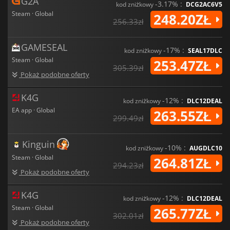
G2A
-3.17% :
kod zniżkowy
DCG2AC6V5
Steam · Global
248.20ZŁ
256.33zł
GAMESEAL
-17% :
kod zniżkowy
SEAL17DLC
Steam · Global
253.47ZŁ
305.39zł
Pokaż podobne oferty
K4G
-12% :
kod zniżkowy
DLC12DEAL
EA app · Global
263.55ZŁ
299.49zł
Kinguin
-10% :
kod zniżkowy
AUGDLC10
Steam · Global
264.81ZŁ
294.23zł
Pokaż podobne oferty
K4G
-12% :
kod zniżkowy
DLC12DEAL
Steam · Global
265.77ZŁ
302.01zł
Pokaż podobne oferty