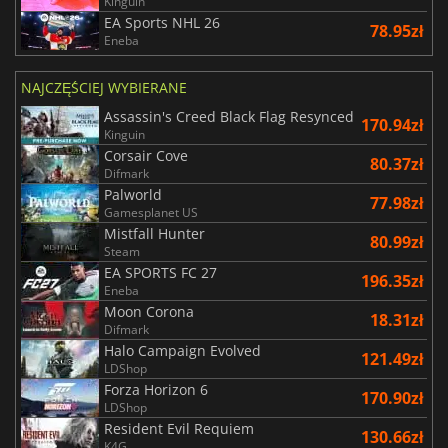
Kinguin
EA Sports NHL 26
78.95zł
Eneba
NAJCZĘŚCIEJ WYBIERANE
Assassin's Creed Black Flag Resynced
170.94zł
Kinguin
Corsair Cove
80.37zł
Difmark
Palworld
77.98zł
Gamesplanet US
Mistfall Hunter
80.99zł
Steam
EA SPORTS FC 27
196.35zł
Eneba
Moon Corona
18.31zł
Difmark
Halo Campaign Evolved
121.49zł
LDShop
Forza Horizon 6
170.90zł
LDShop
Resident Evil Requiem
130.66zł
K4G