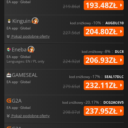
EA app · Global
193.48ZŁ
219.86zł
Kinguin
-10% :
kod zniżkowy
AUGDLC10
EA app · Global
204.80ZŁ
227.56zł
Pokaż podobne oferty
Eneba
-8% :
kod zniżkowy
DLC8
EA app · Global
206.93ZŁ
224.92zł
Languages: EN / PL only
GAMESEAL
-17% :
kod zniżkowy
SEAL17DLC
EA app · Global
232.11ZŁ
279.65zł
G2A
-20.17% :
kod zniżkowy
DCG2AC6V5
EA app · Global
237.95ZŁ
298.07zł
Pokaż podobne oferty