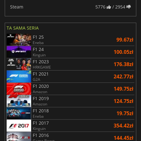
Steam
5776
/ 2954
TA SAMA SERIA
F1 25
99.67zł
Eneba
F1 24
100.05zł
Kinguin
F1 2023
176.38zł
HRKGAME
F1 2021
242.77zł
G2A
F1 2020
149.75zł
Amazon
F1 2019
124.75zł
Amazon
F1 2018
19.75zł
Eneba
F1 2017
354.42zł
Kinguin
F1 2016
144.45zł
Game Boost