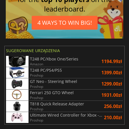
Niemiecki
leaderboard.
4 WAYS TO WIN BIG!
SUGEROWANE URZĄDZENIA
T248 PC/Xbox One/Series
1194.99zł
Amazon
T248 PC/PS4/PS5
1399.00zł
Proshop
GT Neo - Steering Wheel
1299.00zł
Proshop
Ferrari 250 GTO Wheel
1931.00zł
Proshop
T818 Quick Release Adapter
256.00zł
Proshop
Ultimate Wired Controller for Xbox - Pink
210.00zł
Proshop