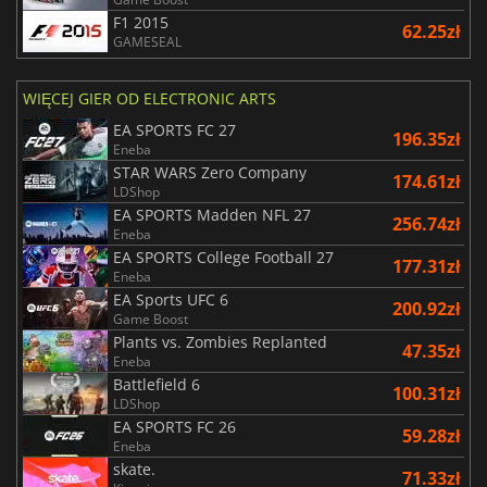
F1 2015
62.25zł
GAMESEAL
WIĘCEJ GIER OD ELECTRONIC ARTS
EA SPORTS FC 27
196.35zł
Eneba
STAR WARS Zero Company
174.61zł
LDShop
EA SPORTS Madden NFL 27
256.74zł
Eneba
EA SPORTS College Football 27
177.31zł
Eneba
EA Sports UFC 6
200.92zł
Game Boost
Plants vs. Zombies Replanted
47.35zł
Eneba
Battlefield 6
100.31zł
LDShop
EA SPORTS FC 26
59.28zł
Eneba
skate.
71.33zł