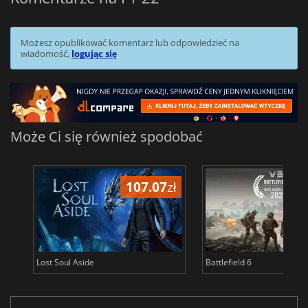
Możesz opublikować komentarz lub odpowiedzieć na
wiadomość,
logując się
Może Ci się również spodobać
107.07
zł
1
Lost Soul Aside
Battlefield 6