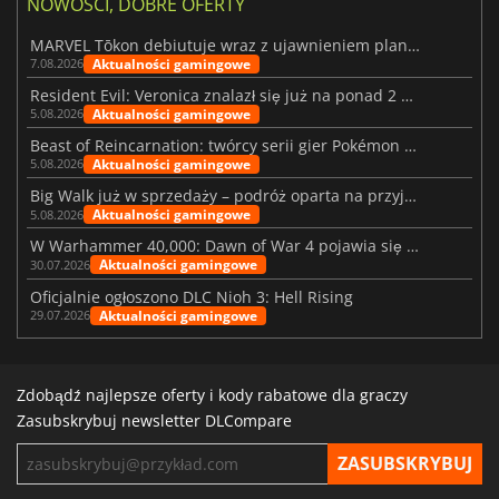
NOWOŚCI, DOBRE OFERTY
MARVEL Tōkon debiutuje wraz z ujawnieniem planu rozwoju na pierwszy rok
Aktualności gamingowe
7.08.2026
Resident Evil: Veronica znalazł się już na ponad 2 milionach list życzeń
Aktualności gamingowe
5.08.2026
Beast of Reincarnation: twórcy serii gier Pokémon wkraczają na nową ścieżkę
Aktualności gamingowe
5.08.2026
Big Walk już w sprzedaży – podróż oparta na przyjaźni
Aktualności gamingowe
5.08.2026
W Warhammer 40,000: Dawn of War 4 pojawia się frakcja Nekronów
Aktualności gamingowe
30.07.2026
Oficjalnie ogłoszono DLC Nioh 3: Hell Rising
Aktualności gamingowe
29.07.2026
Zdobądź najlepsze oferty i kody rabatowe dla graczy
Zasubskrybuj newsletter DLCompare