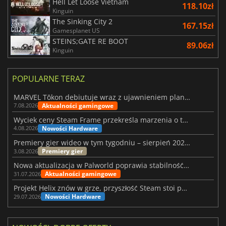
Hell Let Loose Vietnam
118.10zł
Kinguin
The Sinking City 2
167.15zł
Gamesplanet US
STEINS;GATE RE BOOT
89.06zł
Kinguin
POPULARNE TERAZ
MARVEL Tōkon debiutuje wraz z ujawnieniem planu rozwoju na pierwszy rok
Aktualności gamingowe
7.08.2026
Wyciek ceny Steam Frame przekreśla marzenia o tanim zestawie VR
Nowości Hardware
4.08.2026
Premiery gier wideo w tym tygodniu – sierpień 2026 r. (32. tydzień)
Premiery gier
3.08.2026
Nowa aktualizacja w Palworld poprawia stabilność Sunreach i walk z bossami
Aktualności gamingowe
31.07.2026
Projekt Helix znów w grze, przyszłość Steam stoi pod znakiem zapytania
Nowości Hardware
29.07.2026