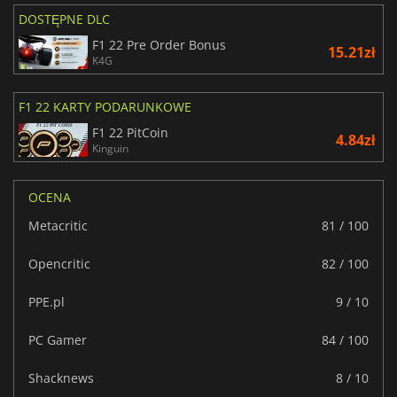
DOSTĘPNE DLC
F1 22 Pre Order Bonus
15.21zł
K4G
F1 22 KARTY PODARUNKOWE
F1 22 PitCoin
4.84zł
Kinguin
OCENA
Metacritic
81 / 100
Opencritic
82 / 100
PPE.pl
9 / 10
PC Gamer
84 / 100
Shacknews
8 / 10