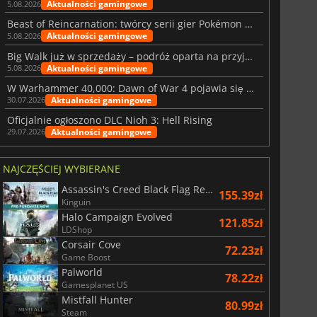
Aktualności gamingowe
5.08.2026
Beast of Reincarnation: twórcy serii gier Pokémon wkraczają na nową ścieżkę
Aktualności gamingowe
5.08.2026
Big Walk już w sprzedaży – podróż oparta na przyjaźni
Aktualności gamingowe
5.08.2026
W Warhammer 40,000: Dawn of War 4 pojawia się frakcja Nekronów
Aktualności gamingowe
30.07.2026
Oficjalnie ogłoszono DLC Nioh 3: Hell Rising
Aktualności gamingowe
29.07.2026
NAJCZĘŚCIEJ WYBIERANE
Assassin's Creed Black Flag Resynced
155.39zł
Kinguin
Halo Campaign Evolved
121.85zł
LDShop
Corsair Cove
72.23zł
Game Boost
Palworld
78.22zł
Gamesplanet US
Mistfall Hunter
80.99zł
Steam