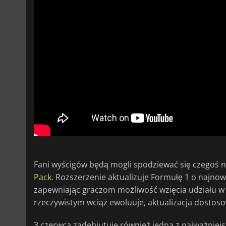
Fani wyścigów będą mogli spodziewać się czegoś no
Pack
. Rozszerzenie aktualizuje Formułę 1 o najno
zapewniając graczom możliwość wzięcia udziału w 
rzeczywistym wciąż ewoluuje, aktualizacja dostos
3 czerwca zadebiutuje również jedna z najważniej