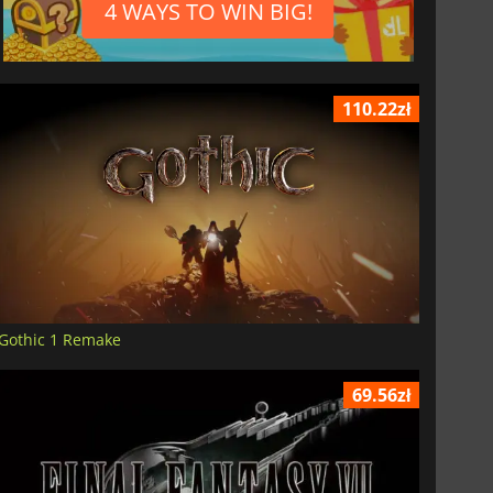
4 WAYS TO WIN BIG!
110.22zł
Gothic 1 Remake
69.56zł