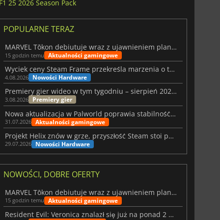
F1 25 2026 Season Pack
POPULARNE TERAZ
MARVEL Tōkon debiutuje wraz z ujawnieniem planu rozwoju na pierwszy rok
Aktualności gamingowe
15 godzin temu
Wyciek ceny Steam Frame przekreśla marzenia o tanim zestawie VR
Nowości Hardware
4.08.2026
Premiery gier wideo w tym tygodniu – sierpień 2026 r. (32. tydzień)
Premiery gier
3.08.2026
Nowa aktualizacja w Palworld poprawia stabilność Sunreach i walk z bossami
Aktualności gamingowe
31.07.2026
Projekt Helix znów w grze, przyszłość Steam stoi pod znakiem zapytania
Nowości Hardware
29.07.2026
NOWOŚCI, DOBRE OFERTY
MARVEL Tōkon debiutuje wraz z ujawnieniem planu rozwoju na pierwszy rok
Aktualności gamingowe
15 godzin temu
Resident Evil: Veronica znalazł się już na ponad 2 milionach list życzeń