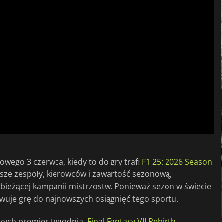
wego 3 czerwca, kiedy to do gry trafi
F1 25: 2026 Season
wsze zespoły, kierowców i zawartość sezonową,
bieżącej kampanii mistrzostw. Ponieważ sezon w świecie
owuje grę do najnowszych osiągnięć tego sportu.
szych premier tygodnia.
Final Fantasy VII Rebirth