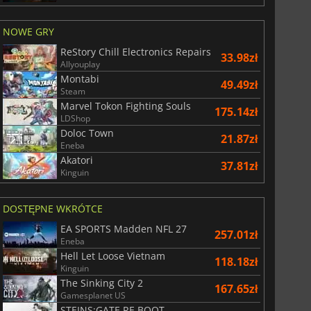
NOWE GRY
ReStory Chill Electronics Repairs
33.98zł
Allyouplay
Montabi
49.49zł
Steam
Marvel Tokon Fighting Souls
175.14zł
LDShop
Doloc Town
21.87zł
Eneba
Akatori
37.81zł
Kinguin
DOSTĘPNE WKRÓTCE
EA SPORTS Madden NFL 27
257.01zł
Eneba
Hell Let Loose Vietnam
118.18zł
Kinguin
The Sinking City 2
167.65zł
Gamesplanet US
STEINS;GATE RE BOOT