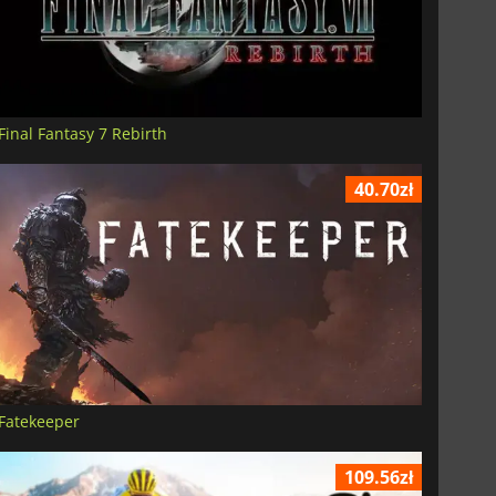
Final Fantasy 7 Rebirth
40.70zł
Fatekeeper
109.56zł