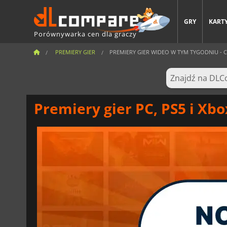
GRY
KARTY
Porównywarka cen dla graczy
PREMIERY GIER
PREMIERY GIER WIDEO W TYM TYGODNIU - CZ
Premiery gier PC, PS5 i Xbo