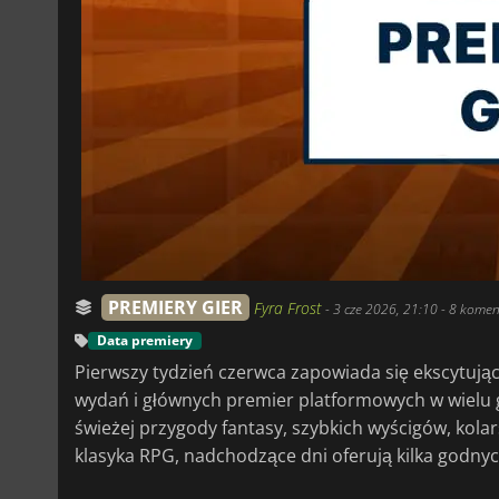
PREMIERY GIER
Fyra Frost
-
3 cze 2026, 21:10
- 8 komen
Data premiery
Pierwszy tydzień czerwca zapowiada się ekscytuj
wydań i głównych premier platformowych w wielu g
świeżej przygody fantasy, szybkich wyścigów, ko
klasyka RPG, nadchodzące dni oferują kilka godnyc