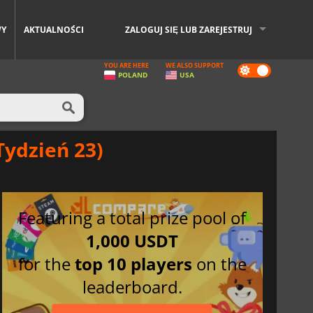
WY
AKTUALNOŚCI
ZALOGUJ SIĘ LUB ZAREJESTRUJ
YOU ARE HERE
WE ALSO SUPPORT
Dark
POLAND
USA
mode
Tydzień 23)
Featuring a total prize pool of
1,000 USDT
for the
top 10 players
on the
leaderboard.