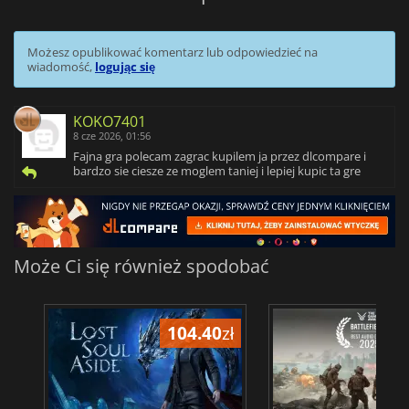
Możesz opublikować komentarz lub odpowiedzieć na
wiadomość,
logując się
KOKO7401
8 cze 2026, 01:56
Fajna gra polecam zagrac kupilem ja przez dlcompare i
bardzo sie ciesze ze moglem taniej i lepiej kupic ta gre
Może Ci się również spodobać
104.40
zł
1