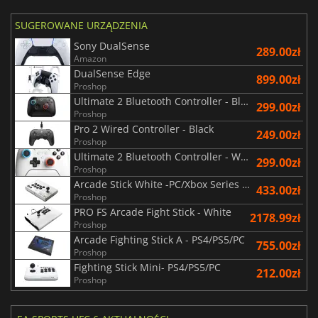
SUGEROWANE URZĄDZENIA
Sony DualSense
289.00zł
Amazon
DualSense Edge
899.00zł
Proshop
Ultimate 2 Bluetooth Controller - Black
299.00zł
Proshop
Pro 2 Wired Controller - Black
249.00zł
Proshop
Ultimate 2 Bluetooth Controller - White
299.00zł
Proshop
Arcade Stick White -PC/Xbox Series X|S/Xbox One
433.00zł
Proshop
PRO FS Arcade Fight Stick - White
2178.99zł
Proshop
Arcade Fighting Stick A - PS4/PS5/PC
755.00zł
Proshop
Fighting Stick Mini- PS4/PS5/PC
212.00zł
Proshop