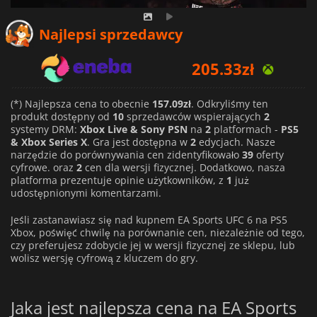
Najlepsi sprzedawcy
205.33
zł
219.54
zł
(*) Najlepsza cena to obecnie
157.09zł
. Odkryliśmy ten
240.79
zł
produkt dostępny od
10
sprzedawców wspierających
2
systemy DRM:
Xbox Live & Sony PSN
na
2
platformach -
PS5
& Xbox Series X
. Gra jest dostępna w
2
edycjach. Nasze
narzędzie do porównywania cen zidentyfikowało
39
oferty
cyfrowe. oraz
2
cen dla wersji fizycznej. Dodatkowo, nasza
platforma prezentuje opinie użytkowników, z
1
już
udostępnionymi komentarzami.
Jeśli zastanawiasz się nad kupnem EA Sports UFC 6 na PS5
Xbox, poświęć chwilę na porównanie cen, niezależnie od tego,
czy preferujesz zdobycie jej w wersji fizycznej ze sklepu, lub
wolisz wersję cyfrową z kluczem do gry.
Jaka jest najlepsza cena na EA Sports