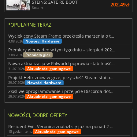
STEINS;GATE RE BOOT
202.49zł
Steam
POPULARNE TERAZ
Wyciek ceny Steam Frame przekreśla marzenia o tanim zestawie VR
Nowości Hardware
4.08.2026
Premiery gier wideo w tym tygodniu – sierpień 2026 r. (32. tydzień)
Premiery gier
3.08.2026
Nowa aktualizacja w Palworld poprawia stabilność Sunreach i walk z bossami
Aktualności gamingowe
31.07.2026
Projekt Helix znów w grze, przyszłość Steam stoi pod znakiem zapytania
Nowości Hardware
29.07.2026
Złośliwe oprogramowanie i przejęcie Discorda dotknęły Meccha Chameleon
Aktualności gamingowe
28.07.2026
NOWOŚCI, DOBRE OFERTY
Resident Evil: Veronica znalazł się już na ponad 2 milionach list życzeń
Aktualności gamingowe
15 godzin temu