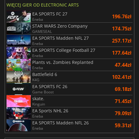
WIĘCEJ GIER OD ELECTRONIC ARTS
EA SPORTS FC 27
196.76zł
Eneba
STAR WARS Zero Company
174.75zł
GAMESEAL
EA SPORTS Madden NFL 27
257.17zł
Eneba
EA SPORTS College Football 27
177.64zł
Eneba
Plants vs. Zombies Replanted
47.44zł
Eneba
Battlefield 6
102.41zł
K4G
EA SPORTS FC 26
69.18zł
Game Boost
skate.
71.45zł
Kinguin
EA Sports NHL 26
79.09zł
Eneba
EA SPORTS Madden NFL 26
59.31zł
Eneba