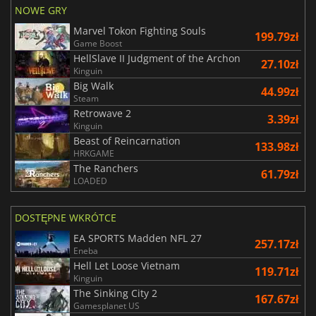
NOWE GRY
Marvel Tokon Fighting Souls
199.79zł
Game Boost
HellSlave II Judgment of the Archon
27.10zł
Kinguin
Big Walk
44.99zł
Steam
Retrowave 2
3.39zł
Kinguin
Beast of Reincarnation
133.98zł
HRKGAME
The Ranchers
61.79zł
LOADED
DOSTĘPNE WKRÓTCE
EA SPORTS Madden NFL 27
257.17zł
Eneba
Hell Let Loose Vietnam
119.71zł
Kinguin
The Sinking City 2
167.67zł
Gamesplanet US