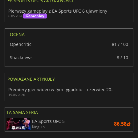
EA SPORTS UFC 6 AKTUALNOŚCI
Pierwszy gameplay z EA Sports UFC 6 ujawniony
Gameplay
6.05.2026
OCENA
Opencritic
81 / 100
Shacknews
8 / 10
POWIĄZANE ARTYKUŁY
Premiery gier wideo w tym tygodniu – czerwiec 2026 r. (25. tydzień)
15.06.2026
TA SAMA SERIA
EA Sports UFC 5
86.58zł
Kinguin