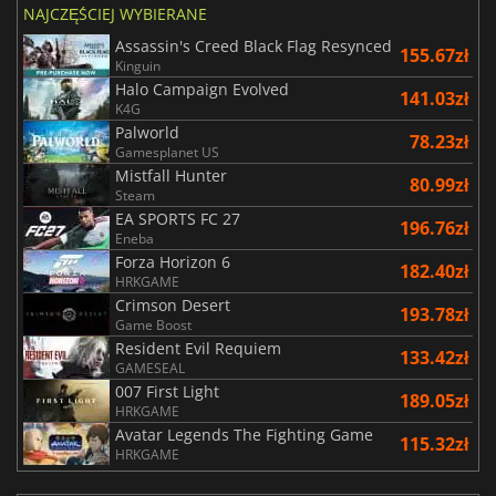
NAJCZĘŚCIEJ WYBIERANE
Assassin's Creed Black Flag Resynced
155.67zł
Kinguin
Halo Campaign Evolved
141.03zł
K4G
Palworld
78.23zł
Gamesplanet US
Mistfall Hunter
80.99zł
Steam
EA SPORTS FC 27
196.76zł
Eneba
Forza Horizon 6
182.40zł
HRKGAME
Crimson Desert
193.78zł
Game Boost
Resident Evil Requiem
133.42zł
GAMESEAL
007 First Light
189.05zł
HRKGAME
Avatar Legends The Fighting Game
115.32zł
HRKGAME