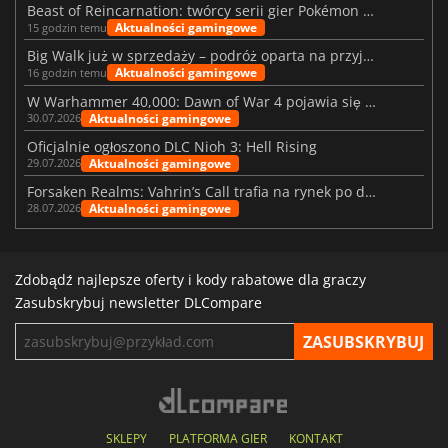
Beast of Reincarnation: twórcy serii gier Pokémon wkraczają na nową ścieżkę
Aktualności gamingowe
15 godzin temu
Big Walk już w sprzedaży – podróż oparta na przyjaźni
Aktualności gamingowe
16 godzin temu
W Warhammer 40,000: Dawn of War 4 pojawia się frakcja Nekronów
Aktualności gamingowe
30.07.2026
Oficjalnie ogłoszono DLC Nioh 3: Hell Rising
Aktualności gamingowe
29.07.2026
Forsaken Realms: Vahrin’s Call trafia na rynek po dziesięciu latach prac
Aktualności gamingowe
28.07.2026
Zdobądź najlepsze oferty i kody rabatowe dla graczy
Zasubskrybuj newsletter DLCompare
SKLEPY
PLATFORMA GIER
KONTAKT