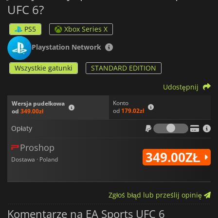
UFC 6?
PS5
Xbox Series X
Playstation Network
Wszystkie gatunki
STANDARD EDITION
Udostępnij
Konto
Wersja pudełkowa
od
179.02zł
od
349.00zł
Opłaty
Opłaty
Proshop
349.00ZŁ
Dostawa · Poland
Zgłoś błąd lub prześlij opinię
Komentarze na EA Sports UFC 6