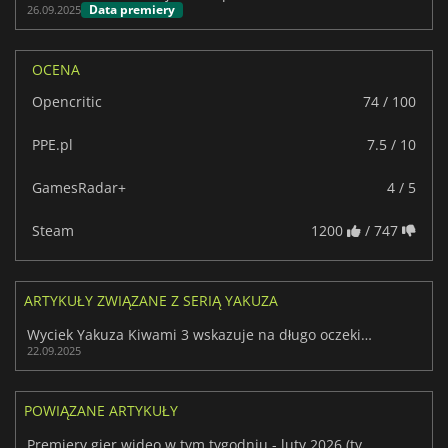
Data premiery
26.09.2025
OCENA
Opencritic
74 / 100
PPE.pl
7.5 / 10
GamesRadar+
4 / 5
Steam
1200
/ 747
ARTYKUŁY ZWIĄZANE Z SERIĄ YAKUZA
Wyciek Yakuza Kiwami 3 wskazuje na długo oczekiwany remake
22.09.2025
POWIĄZANE ARTYKUŁY
Premiery gier wideo w tym tygodniu - luty 2026 (tydzień 7)