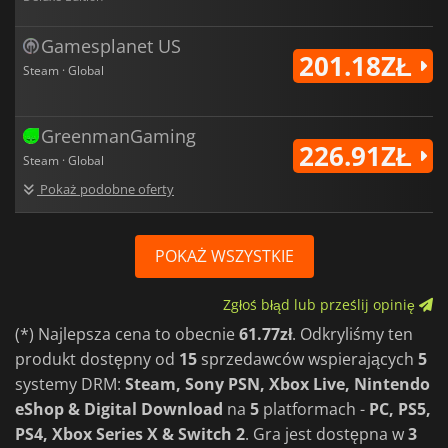
Gamesplanet US
201.18ZŁ
Steam · Global
GreenmanGaming
226.91ZŁ
Steam · Global
Pokaż podobne oferty
POKAŻ WSZYSTKIE
Zgłoś błąd lub prześlij opinię
(*) Najlepsza cena to obecnie
61.77zł
. Odkryliśmy ten
produkt dostępny od
15
sprzedawców wspierających
5
systemy DRM:
Steam, Sony PSN, Xbox Live, Nintendo
eShop & Digital Download
na
5
platformach -
PC, PS5,
PS4, Xbox Series X & Switch 2
. Gra jest dostępna w
3