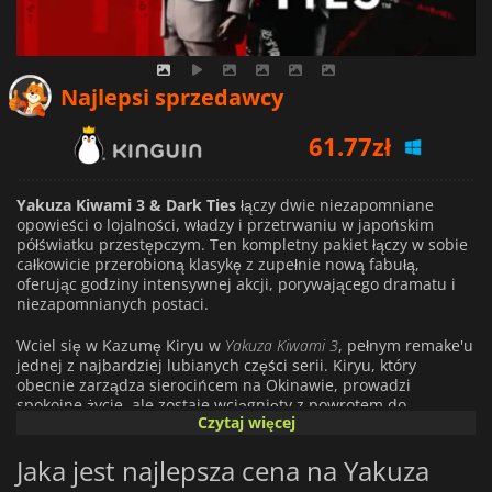
61.77
zł
Najlepsi sprzedawcy
63.35
zł
155.67
zł
Yakuza Kiwami 3 & Dark Ties
łączy dwie niezapomniane
opowieści o lojalności, władzy i przetrwaniu w japońskim
półświatku przestępczym. Ten kompletny pakiet łączy w sobie
całkowicie przerobioną klasykę z zupełnie nową fabułą,
oferując godziny intensywnej akcji, porywającego dramatu i
niezapomnianych postaci.
Wciel się w Kazumę Kiryu w
Yakuza Kiwami 3
, pełnym remake'u
jednej z najbardziej lubianych części serii. Kiryu, który
obecnie zarządza sierocińcem na Okinawie, prowadzi
spokojne życie, ale zostaje wciągnięty z powrotem do
Czytaj więcej
niebezpiecznego świata przestępczego Tokio. Dzięki dwóm
różnym stylom walki, legendarnemu Dragon of Dojima i
Jaka jest najlepsza cena na Yakuza
opartemu na broni stylowi Ryukyu, gracze będą mogli
doświadczyć emocjonujących walk w oszałamiająco