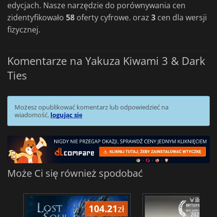
edycjach. Nasze narzędzie do porównywania cen
zidentyfikowało
58
oferty cyfrowe. oraz
3
cen dla wersji
fizycznej.
Komentarze na Yakuza Kiwami 3 & Dark
Ties
Możesz opublikować komentarz lub odpowiedzieć na
wiadomość,
logując się
Może Ci się również spodobać
104.21
zł
1