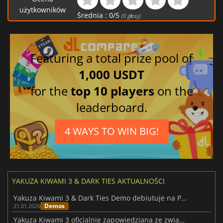
użytkowników
Brazylijski portugalski
Średnia :
0
/
5
(
0
głosy)
Chiński tradycyjny
Hiszpański
Japoński
Featuring a total prize pool of
Koreański
1,000 USDT
Włoski
for the
top 10 players
on the
leaderboard.
4 WAYS TO WIN BIG!
YAKUZA KIWAMI 3 & DARK TIES AKTUALNOŚCI
Yakuza Kiwami 3 & Dark Ties Demo debiutuje na PC i konsolach
Demos
21.01.2026
Yakuza Kiwami 3 oficjalnie zapowiedziana ze zwiastunem i wątkiem pobocznym