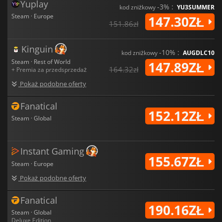
Yuplay
-3% :
kod zniżkowy
YU3SUMMER
Steam · Europe
147.30ZŁ
151.86zł
Kinguin
-10% :
kod zniżkowy
AUGDLC10
Steam · Rest of World
147.89ZŁ
164.32zł
+ Premia za przedsprzedaż
Pokaż podobne oferty
Fanatical
152.12ZŁ
Steam · Global
Instant Gaming
155.67ZŁ
Steam · Europe
Pokaż podobne oferty
Fanatical
190.16ZŁ
Steam · Global
Deluxe Edition