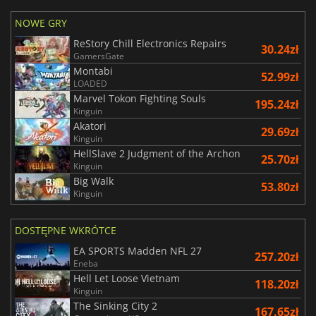
NOWE GRY
ReStory Chill Electronics Repairs
30.24zł
GamersGate
Montabi
52.99zł
LOADED
Marvel Tokon Fighting Souls
195.24zł
Kinguin
Akatori
29.69zł
Kinguin
HellSlave 2 Judgment of the Archon
25.70zł
Kinguin
Big Walk
53.80zł
Kinguin
DOSTĘPNE WKRÓTCE
EA SPORTS Madden NFL 27
257.20zł
Eneba
Hell Let Loose Vietnam
118.20zł
Kinguin
The Sinking City 2
167.65zł