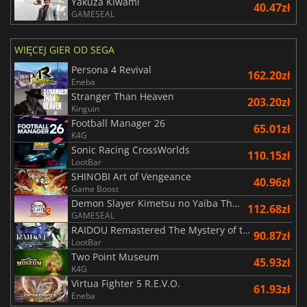
Yakuza Kiwami
40.47zł
GAMESEAL
WIĘCEJ GIER OD SEGA
Persona 4 Revival
162.20zł
Eneba
Stranger Than Heaven
203.20zł
Kinguin
Football Manager 26
65.01zł
K4G
Sonic Racing CrossWorlds
110.15zł
LootBar
SHINOBI Art of Vengeance
40.96zł
Game Boost
Demon Slayer Kimetsu no Yaiba The Hinokami Chronicles 2
112.68zł
GAMESEAL
RAIDOU Remastered The Mystery of the Soulless Army
90.87zł
LootBar
Two Point Museum
45.93zł
K4G
Virtua Fighter 5 R.E.V.O.
61.93zł
Eneba