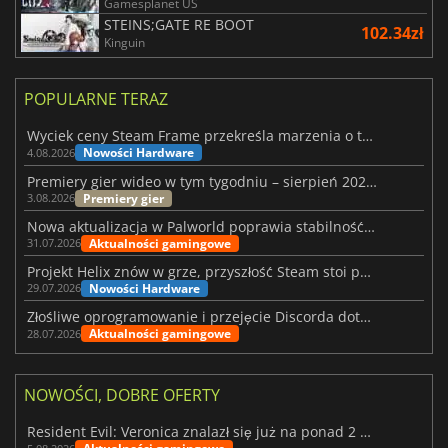
Gamesplanet US
STEINS;GATE RE BOOT
102.34zł
Kinguin
POPULARNE TERAZ
Wyciek ceny Steam Frame przekreśla marzenia o tanim zestawie VR
Nowości Hardware
4.08.2026
Premiery gier wideo w tym tygodniu – sierpień 2026 r. (32. tydzień)
Premiery gier
3.08.2026
Nowa aktualizacja w Palworld poprawia stabilność Sunreach i walk z bossami
Aktualności gamingowe
31.07.2026
Projekt Helix znów w grze, przyszłość Steam stoi pod znakiem zapytania
Nowości Hardware
29.07.2026
Złośliwe oprogramowanie i przejęcie Discorda dotknęły Meccha Chameleon
Aktualności gamingowe
28.07.2026
NOWOŚCI, DOBRE OFERTY
Resident Evil: Veronica znalazł się już na ponad 2 milionach list życzeń