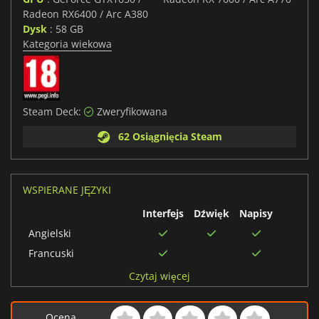
Radeon RX6400 / Arc A380
Dysk
: 58 GB
Kategoria wiekowa
Steam Deck:
Zweryfikowana
62 Osiągnięcia Steam
WSPIERANE JĘZYKI
Interfejs
Dźwięk
Napisy
Angielski
Francuski
Chiński uproszczony
Czytaj więcej
Rosyjski
Niemiecki
Ocena