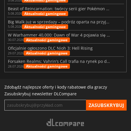
Aktualności gamingowe
5.08.2026
Beast of Reincarnation: twórcy serii gier Pokémon wkraczają na nową ścieżkę
Aktualności gamingowe
5.08.2026
Big Walk już w sprzedaży – podróż oparta na przyjaźni
Aktualności gamingowe
5.08.2026
W Warhammer 40,000: Dawn of War 4 pojawia się frakcja Nekronów
Aktualności gamingowe
30.07.2026
Oficjalnie ogłoszono DLC Nioh 3: Hell Rising
Aktualności gamingowe
29.07.2026
Forsaken Realms: Vahrin’s Call trafia na rynek po dziesięciu latach prac
Aktualności gamingowe
28.07.2026
Zdobądź najlepsze oferty i kody rabatowe dla graczy
Zasubskrybuj newsletter DLCompare