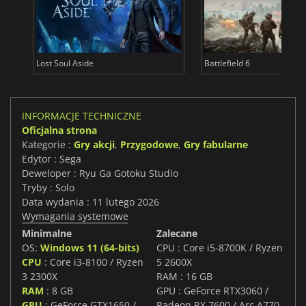
Lost Soul Aside
Battlefield 6
INFORMACJE TECHNICZNE
Oficjalna strona
Kategorie :
Gry akcji
,
Przygodowe
,
Gry fabularne
Edytor : Sega
Deweloper : Ryu Ga Gotoku Studio
Tryby : Solo
Data wydania : 11 lutego 2026
Wymagania systemowe
Minimalne
Zalecane
OS:
Windows 11 (64-bits)
CPU : Core i5-8700K / Ryzen
CPU
: Core i3-8100 / Ryzen
5 2600X
3 2300X
RAM : 16 GB
RAM
: 8 GB
GPU : GeForce RTX3060 /
GPU
: GeForce GTX1650 /
Radeon RX 7600 / Arc A770