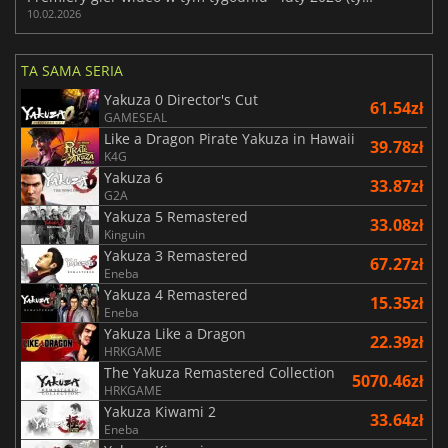
10.02.2026
TA SAMA SERIA
Yakuza 0 Director's Cut
61.54zł
GAMESEAL
Like a Dragon Pirate Yakuza in Hawaii
39.78zł
K4G
Yakuza 6
33.87zł
G2A
Yakuza 5 Remastered
33.08zł
Kinguin
Yakuza 3 Remastered
67.27zł
Eneba
Yakuza 4 Remastered
15.35zł
Eneba
Yakuza Like a Dragon
22.39zł
HRKGAME
The Yakuza Remastered Collection
5070.46zł
HRKGAME
Yakuza Kiwami 2
33.64zł
Eneba