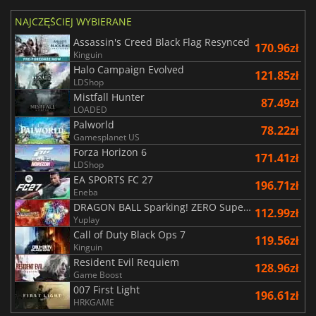
NAJCZĘŚCIEJ WYBIERANE
Assassin's Creed Black Flag Resynced
170.96zł
Kinguin
Halo Campaign Evolved
121.85zł
LDShop
Mistfall Hunter
87.49zł
LOADED
Palworld
78.22zł
Gamesplanet US
Forza Horizon 6
171.41zł
LDShop
EA SPORTS FC 27
196.71zł
Eneba
DRAGON BALL Sparking! ZERO Super Limit Breaking NEO
112.99zł
Yuplay
Call of Duty Black Ops 7
119.56zł
Kinguin
Resident Evil Requiem
128.96zł
Game Boost
007 First Light
196.61zł
HRKGAME