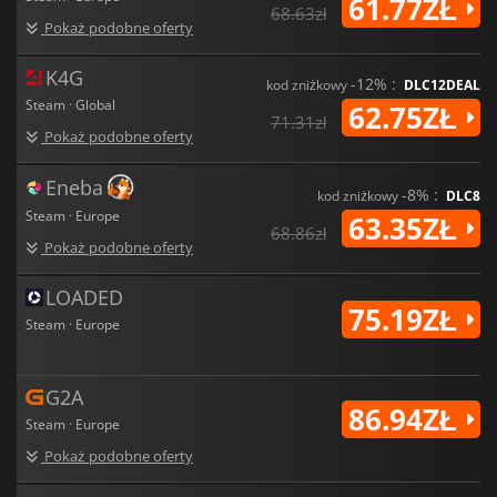
61.77ZŁ
odkupienia w jednym niezwykłym pakiecie.
68.63zł
Pokaż podobne oferty
K4G
-12% :
kod zniżkowy
DLC12DEAL
Steam · Global
62.75ZŁ
71.31zł
Pokaż podobne oferty
Eneba
-8% :
kod zniżkowy
DLC8
Steam · Europe
63.35ZŁ
68.86zł
Pokaż podobne oferty
LOADED
75.19ZŁ
Steam · Europe
G2A
86.94ZŁ
Steam · Europe
Pokaż podobne oferty