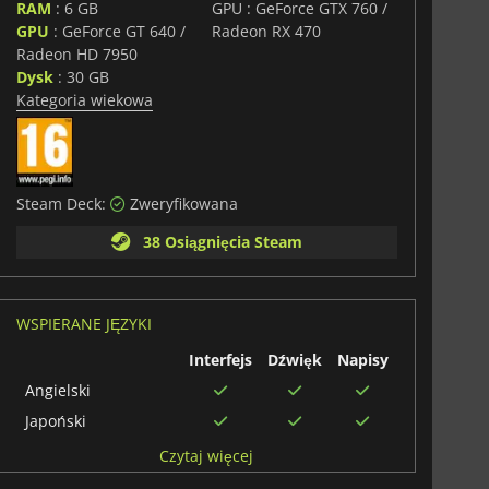
RAM
: 6 GB
GPU : GeForce GTX 760 /
GPU
: GeForce GT 640 /
Radeon RX 470
Radeon HD 7950
Dysk
: 30 GB
Kategoria wiekowa
Steam Deck:
Zweryfikowana
38 Osiągnięcia Steam
WSPIERANE JĘZYKI
Interfejs
Dźwięk
Napisy
Angielski
Japoński
Hiszpański
Czytaj więcej
Niemiecki