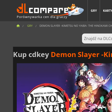
GRY
KARTY
Porównywarka cen dla graczy
GRY
DEMON SLAYER -KIMETSU NO YAIBA- THE HINOKAMI C
Kup cdkey
Demon Slayer -Kime