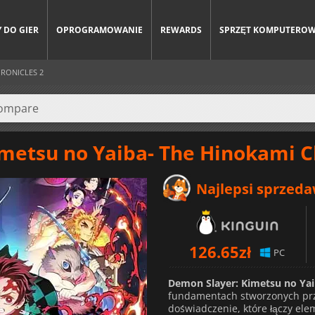
 DO GIER
OPROGRAMOWANIE
REWARDS
SPRZĘT KOMPUTERO
HRONICLES 2
tsu no Yaiba- The Hinokami Chroni
Najlepsi sprzed
126.65
zł
PC
Demon Slayer: Kimetsu no Yai
fundamentach stworzonych prz
doświadczenie, które łączy ele