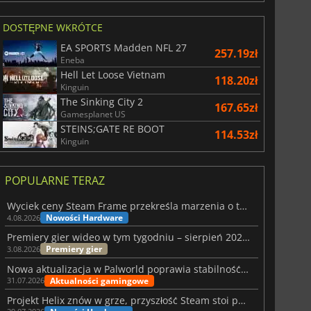
DOSTĘPNE WKRÓTCE
EA SPORTS Madden NFL 27
257.19zł
Eneba
Hell Let Loose Vietnam
118.20zł
Kinguin
The Sinking City 2
167.65zł
Gamesplanet US
STEINS;GATE RE BOOT
114.53zł
Kinguin
POPULARNE TERAZ
Wyciek ceny Steam Frame przekreśla marzenia o tanim zestawie VR
Nowości Hardware
4.08.2026
Premiery gier wideo w tym tygodniu – sierpień 2026 r. (32. tydzień)
Premiery gier
3.08.2026
Nowa aktualizacja w Palworld poprawia stabilność Sunreach i walk z bossami
Aktualności gamingowe
31.07.2026
Projekt Helix znów w grze, przyszłość Steam stoi pod znakiem zapytania