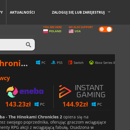
WY
AKTUALNOŚCI
ZALOGUJ SIĘ LUB ZAREJESTRUJ
YOU ARE HERE
WE ALSO SUPPORT
Dark
POLAND
USA
mode
cles 2
PC
PS5
Switch
Xbox Series X
awcy
143.23
zł
144.92
zł
PC
PC
ba - The Hinokami Chronicles 2
opiera się na
ez swojego poprzednika, oferując graczom wciągające
menty RPG akcji z wciągającą fabułą. Osadzona w