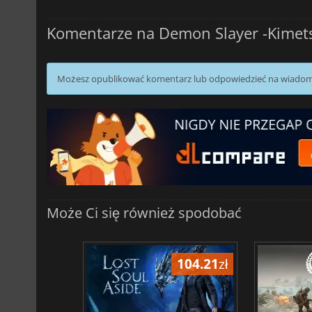
Komentarze na Demon Slayer -Kimets
Możesz opublikować komentarz lub odpowiedzieć na wiado
Może Ci się również spodobać
104.21
zł