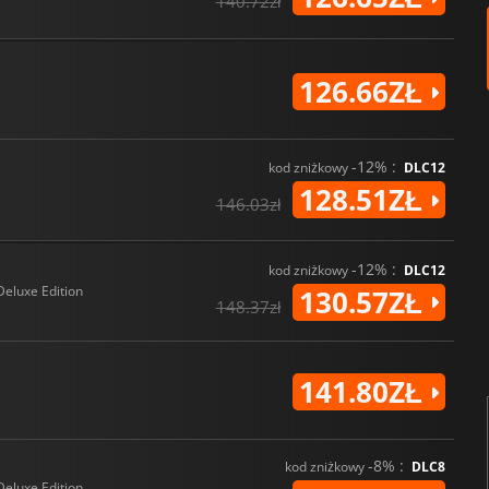
140.72zł
126.66ZŁ
-12% :
kod zniżkowy
DLC12
128.51ZŁ
146.03zł
-12% :
kod zniżkowy
DLC12
Deluxe Edition
130.57ZŁ
148.37zł
141.80ZŁ
-8% :
kod zniżkowy
DLC8
Deluxe Edition