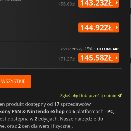
143.23ZŁ
155.69zł
144.92ZŁ
-15% :
kod zniżkowy
DLCOMPARE
145.58ZŁ
171.27zł
 WSZYSTKIE
Zgłoś błąd lub prześlij opinię
 ten produkt dostępny od
17
sprzedawców
 Sony PSN & Nintendo eShop
na
6
platformach -
PC,
 jest dostępna w
2
edycjach. Nasze narzędzie do
we. oraz
2
cen dla wersji fizycznej.