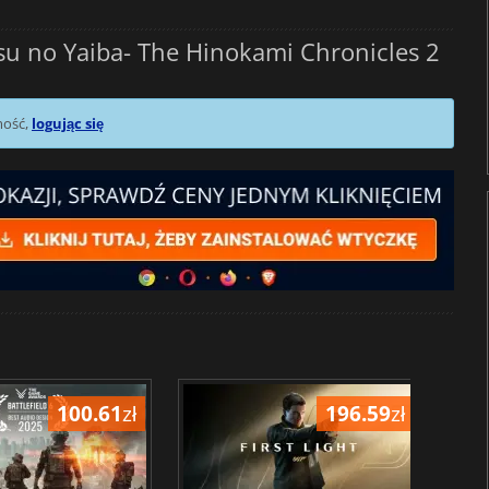
u no Yaiba- The Hinokami Chronicles 2
mość,
logując się
100.61
zł
196.59
zł