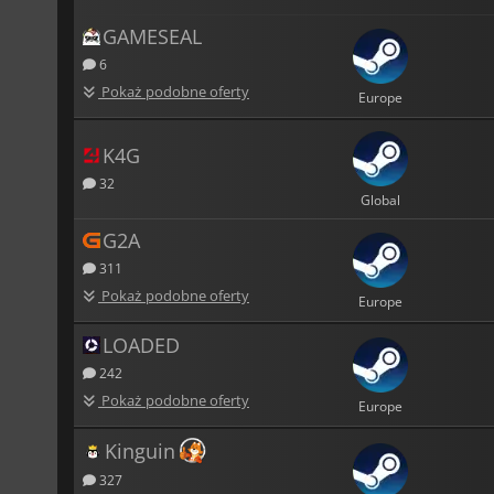
GAMESEAL
6
Pokaż podobne oferty
Europe
K4G
32
Global
G2A
311
Pokaż podobne oferty
Europe
LOADED
242
Pokaż podobne oferty
Europe
Kinguin
327