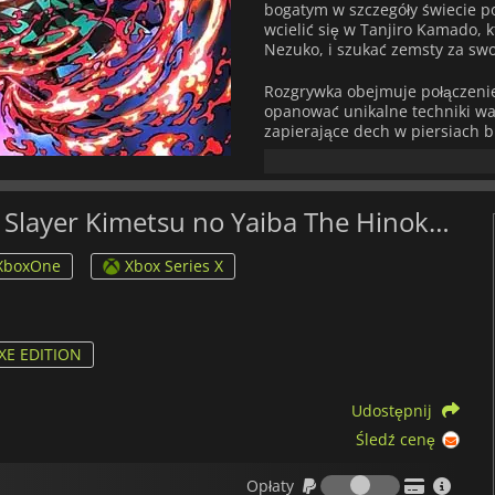
bogatym w szczegóły świecie p
wcielić się w Tanjiro Kamado, 
Nezuko, i szukać zemsty za swo
Rozgrywka obejmuje połączenie
opanować unikalne techniki wal
zapierające dech w piersiach 
jeden na jednego z różnymi de
jednocześnie eksplorując piękn
graficznego serialu.
Jaka jest najlepsza cena na Demon Slayer Kimetsu no Yaiba The Hinokami Chronicles 2?
XboxOne
Xbox Series X
XE EDITION
Udostępnij
Śledź cenę
Opłaty
Opłaty