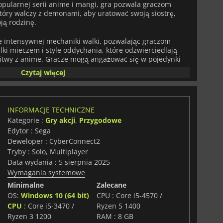
opularnej serii anime i mangi, gra pozwala graczom
który walczy z demonami, aby uratować swoją siostrę,
ją rodzinę.
 intensywnej mechaniki walki, pozwalając graczom
ki mieczem i style oddychania, które odzwierciedlają
bitwy z anime. Gracze mogą angażować się w pojedynki
monami, z których każdy ma swoje mocne i słabe strony,
Czytaj więcej
ie wyrenderowane środowiska, które oddają istotę stylu
INFORMACJE TECHNICZNE
Kategorie :
Gry akcji
,
Przygodowe
Edytor : Sega
Deweloper : CyberConnect2
Tryby : Solo, Multiplayer
Data wydania : 5 sierpnia 2025
Wymagania systemowe
Minimalne
Zalecane
OS:
Windows 10 (64 bit)
CPU : Core i5-4570 /
CPU
: Core i5-3470 /
Ryzen 5 1400
Ryzen 3 1200
RAM : 8 GB