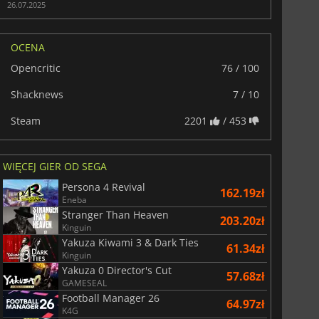
26.07.2025
OCENA
Opencritic
76 / 100
Shacknews
7 / 10
Steam
2201
/ 453
WIĘCEJ GIER OD SEGA
Persona 4 Revival
162.19zł
Eneba
Stranger Than Heaven
203.20zł
Kinguin
Yakuza Kiwami 3 & Dark Ties
61.34zł
Kinguin
Yakuza 0 Director's Cut
57.68zł
GAMESEAL
Football Manager 26
64.97zł
K4G