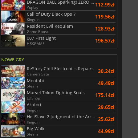
DRAGON BALL Sparking! ZERO Super Limit Breaking NEO
112.99zł
Yuplay
r's Gate 3
Elden Ring
Call of Duty Black Ops 7
119.56zł
Kinguin
Resident Evil Requiem
128.93zł
Game Boost
007 First Light
196.57zł
HRKGAME
NOWE GRY
ReStory Chill Electronics Repairs
30.24zł
GamersGate
Montabi
49.49zł
Steam
Marvel Tokon Fighting Souls
175.14zł
LDShop
Akatori
29.65zł
Kinguin
HellSlave 2 Judgment of the Archon
25.62zł
Kinguin
Big Walk
44.99zł
Steam