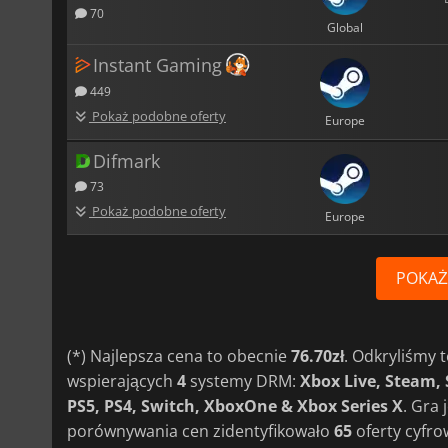
70
Global
Instant Gaming
449
Pokaż podobne oferty
Europe
Difmark
73
Pokaż podobne oferty
Europe
POKAŻ
(*) Najlepsza cena to obecnie
76.70zł
. Odkryliśmy
wspierających
4
systemy DRM:
Xbox Live, Steam,
PS5, PS4, Switch, XboxOne & Xbox Series X
. Gra
porównywania cen zidentyfikowało
65
oferty cyfro