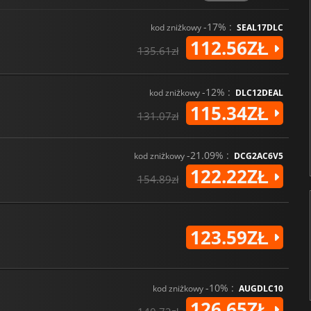
-17% :
kod zniżkowy
SEAL17DLC
112.56ZŁ
135.61zł
-12% :
kod zniżkowy
DLC12DEAL
115.34ZŁ
131.07zł
-21.09% :
kod zniżkowy
DCG2AC6V5
122.22ZŁ
154.89zł
123.59ZŁ
-10% :
kod zniżkowy
AUGDLC10
126.65ZŁ