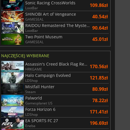
Sonic Racing CrossWorlds
109.86zł
LootBar
SHINOBI Art of Vengeance
40.54zł
GAMESEAL
RAIDOU Remastered The Mystery of the Soulless Army
90.64zł
LootBar
Two Point Museum
45.01zł
GAMESEAL
NAJCZĘŚCIEJ WYBIERANE
Assassin's Creed Black Flag Resynced
170.56zł
HRKGAME
Halo Campaign Evolved
121.85zł
LDShop
Mistfall Hunter
80.99zł
Steam
Palworld
78.22zł
Gamesplanet US
156.33
zł
175.00
zł
Forza Horizon 6
171.41zł
LDShop
EA SPORTS FC 27
196.69zł
Eneba