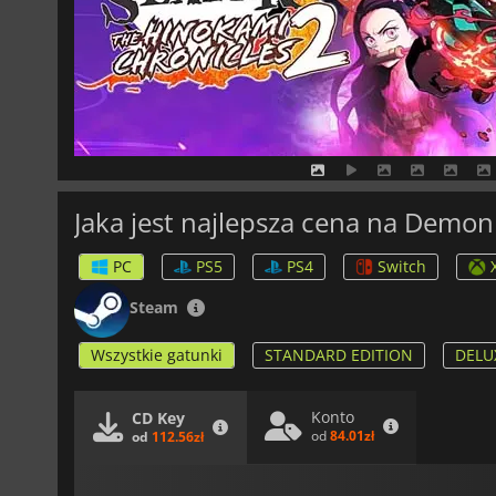
PC
PS5
PS4
Switch
Steam
Wszystkie gatunki
STANDARD EDITION
DELU
Konto
CD Key
od
84.01zł
od
112.56zł