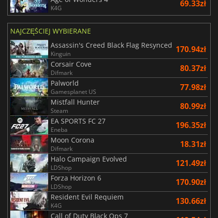
69.33zł
K4G
NAJCZĘŚCIEJ WYBIERANE
Assassin's Creed Black Flag Resynced
170.94zł
Kinguin
Corsair Cove
80.37zł
Difmark
Palworld
77.98zł
Gamesplanet US
Mistfall Hunter
80.99zł
Steam
EA SPORTS FC 27
196.35zł
Eneba
Moon Corona
18.31zł
Difmark
Halo Campaign Evolved
121.49zł
LDShop
Forza Horizon 6
170.90zł
LDShop
Resident Evil Requiem
130.66zł
K4G
Call of Duty Black Ops 7