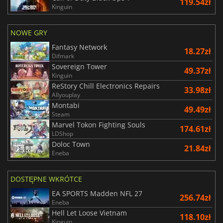
119.54zł
Kinguin
NOWE GRY
Fantasy Network
18.27zł
Difmark
Sovereign Tower
49.37zł
Kinguin
ReStory Chill Electronics Repairs
33.98zł
Allyouplay
Montabi
49.49zł
Steam
Marvel Tokon Fighting Souls
174.61zł
LDShop
Doloc Town
21.84zł
Eneba
DOSTĘPNE WKRÓTCE
EA SPORTS Madden NFL 27
256.74zł
Eneba
Hell Let Loose Vietnam
118.10zł
Kinguin