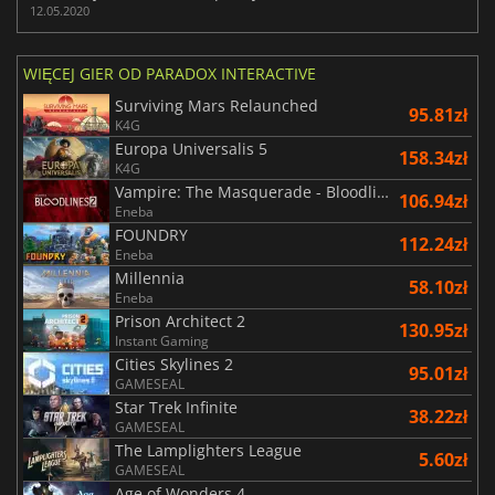
12.05.2020
WIĘCEJ GIER OD PARADOX INTERACTIVE
Surviving Mars Relaunched
95.81zł
K4G
Europa Universalis 5
158.34zł
K4G
Vampire: The Masquerade - Bloodlines 2
106.94zł
Eneba
FOUNDRY
112.24zł
Eneba
Millennia
58.10zł
Eneba
Prison Architect 2
130.95zł
Instant Gaming
Cities Skylines 2
95.01zł
GAMESEAL
Star Trek Infinite
38.22zł
GAMESEAL
The Lamplighters League
5.60zł
GAMESEAL
Age of Wonders 4