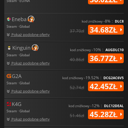
Steam · EU/NA
Eneba
-8% :
kod zniżkowy
DLC8
Steam · Global
34.68ZŁ
37.70zł
Pokaż podobne oferty
Kinguin
-10% :
kod zniżkowy
AUGDLC10
Steam · Global
36.77ZŁ
40.86zł
Pokaż podobne oferty
G2A
-19.52% :
kod zniżkowy
DCG2AC6V5
Steam · Global
42.45ZŁ
52.74zł
Pokaż podobne oferty
K4G
-12% :
kod zniżkowy
DLC12DEAL
Steam · Global
45.28ZŁ
51.46zł
Pokaż podobne oferty