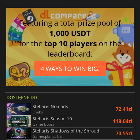
Featuring a total prize pool of
1,000 USDT
for the
top 10 players
on the
leaderboard.
4 WAYS TO WIN BIG!
DOSTĘPNE DLC
Stellaris Nomads
72.41zł
Eneba
Stellaris Season 10
118.04zł
Game Boost
Stellaris Shadows of the Shroud
70.55zł
Gamesplanet US