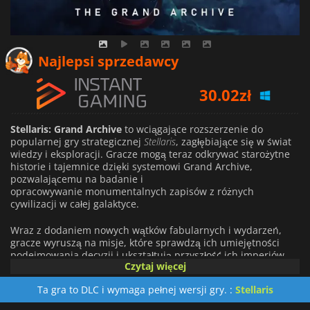
30.02
zł
Najlepsi sprzedawcy
34.68
zł
36.77
zł
Stellaris: Grand Archive
to wciągające rozszerzenie do
popularnej gry strategicznej
Stellaris
, zagłębiające się w świat
wiedzy i eksploracji. Gracze mogą teraz odkrywać starożytne
historie i tajemnice dzięki systemowi Grand Archive,
pozwalającemu na badanie i
opracowywanie monumentalnych zapisów z różnych
cywilizacji w całej galaktyce.
Wraz z dodaniem nowych wątków fabularnych i wydarzeń,
gracze wyruszą na misje, które sprawdzą ich umiejętności
podejmowania decyzji i ukształtują przyszłość ich imperiów.
Czytaj więcej
Rozszerzenie wprowadza również nową technologię pułapek
grawitacyjnych, która pozwala graczom chwytać i badać obcą
Ta gra to DLC i wymaga pełnej wersji gry. :
Stellaris
faunę. Wyniki ich badań można wykorzystać do stworzenia
potężnych flot, które pomogą w ekspansji, umożliwiając