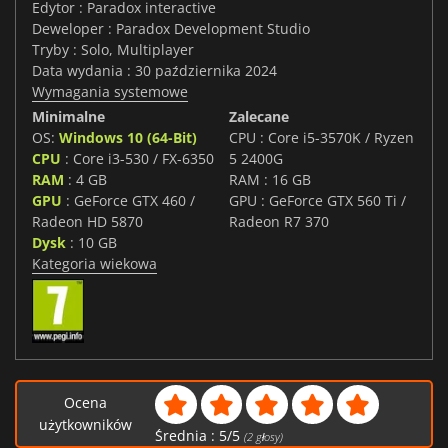
Edytor : Paradox interactive
Deweloper : Paradox Development Studio
Tryby : Solo, Multiplayer
Data wydania : 30 października 2024
Wymagania systemowe
Minimalne
Zalecane
OS:
Windows 10 (64-Bit)
CPU : Core i5-3570K / Ryzen
CPU
: Core i3-530 / FX-6350
5 2400G
RAM
: 4 GB
RAM : 16 GB
GPU
: GeForce GTX 460 /
GPU : GeForce GTX 560 Ti /
Radeon HD 5870
Radeon R7 370
Dysk
: 10 GB
Kategoria wiekowa
Ocena
użytkowników
Średnia :
5
/
5
(
2
głosy)