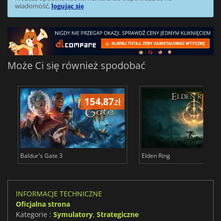
wiadomość,
logując się
Może Ci się również spodobać
154.87
zł
171
Baldur's Gate 3
Elden Ring
INFORMACJE TECHNICZNE
Oficjalna strona
Kategorie :
Symulatory
,
Strategiczne