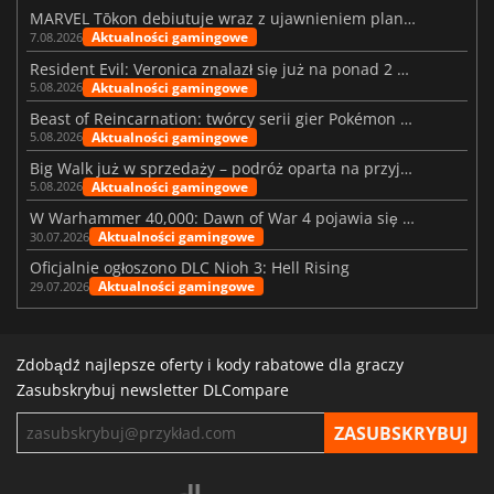
MARVEL Tōkon debiutuje wraz z ujawnieniem planu rozwoju na pierwszy rok
Aktualności gamingowe
7.08.2026
Resident Evil: Veronica znalazł się już na ponad 2 milionach list życzeń
Aktualności gamingowe
5.08.2026
Beast of Reincarnation: twórcy serii gier Pokémon wkraczają na nową ścieżkę
Aktualności gamingowe
5.08.2026
Big Walk już w sprzedaży – podróż oparta na przyjaźni
Aktualności gamingowe
5.08.2026
W Warhammer 40,000: Dawn of War 4 pojawia się frakcja Nekronów
Aktualności gamingowe
30.07.2026
Oficjalnie ogłoszono DLC Nioh 3: Hell Rising
Aktualności gamingowe
29.07.2026
Zdobądź najlepsze oferty i kody rabatowe dla graczy
Zasubskrybuj newsletter DLCompare