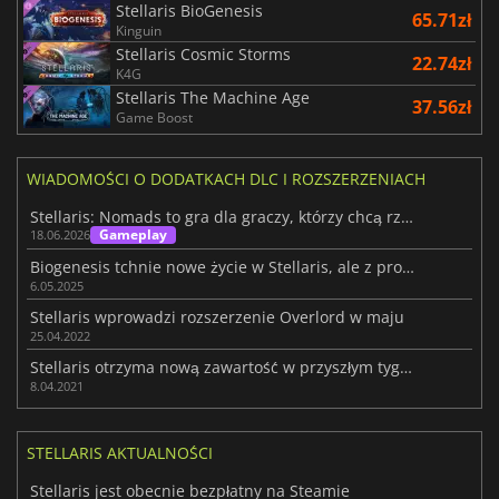
Stellaris BioGenesis
65.71zł
Kinguin
Stellaris Cosmic Storms
22.74zł
K4G
Stellaris The Machine Age
37.56zł
Game Boost
WIADOMOŚCI O DODATKACH DLC I ROZSZERZENIACH
Stellaris: Nomads to gra dla graczy, którzy chcą rządzić galaktyką
Gameplay
18.06.2026
Biogenesis tchnie nowe życie w Stellaris, ale z problemami
6.05.2025
Stellaris wprowadzi rozszerzenie Overlord w maju
25.04.2022
Stellaris otrzyma nową zawartość w przyszłym tygodniu
8.04.2021
STELLARIS AKTUALNOŚCI
Stellaris jest obecnie bezpłatny na Steamie