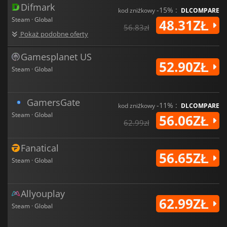
Difmark
-15% :
kod zniżkowy
DLCOMPARE
Steam · Global
48.31ZŁ
56.83zł
Pokaż podobne oferty
Gamesplanet US
52.90ZŁ
Steam · Global
GamersGate
-11% :
kod zniżkowy
DLCOMPARE
Steam · Global
56.06ZŁ
62.99zł
Fanatical
56.65ZŁ
Steam · Global
Allyouplay
62.99ZŁ
Steam · Global