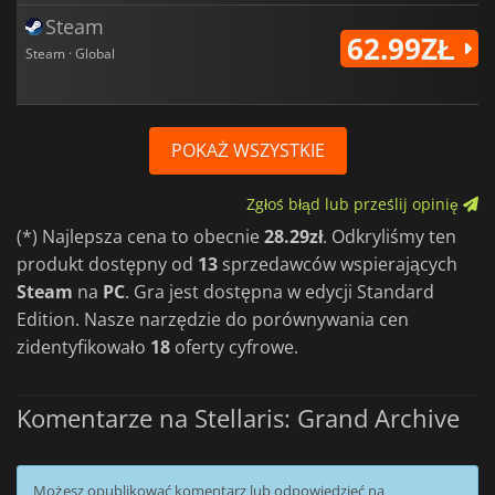
Steam
62.99ZŁ
Steam · Global
POKAŻ WSZYSTKIE
Zgłoś błąd lub prześlij opinię
(*) Najlepsza cena to obecnie
28.29zł
. Odkryliśmy ten
produkt dostępny od
13
sprzedawców wspierających
Steam
na
PC
. Gra jest dostępna w edycji Standard
Edition. Nasze narzędzie do porównywania cen
zidentyfikowało
18
oferty cyfrowe.
Komentarze na Stellaris: Grand Archive
Możesz opublikować komentarz lub odpowiedzieć na