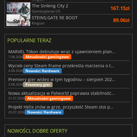
The Sinking City 2
167.15zł
Gamesplanet US
STEINS;GATE RE BOOT
89.06zł
Kinguin
POPULARNE TERAZ
MARVEL Tōkon debiutuje wraz z ujawnieniem planu rozwoju na pierwszy rok
Aktualności gamingowe
7.08.2026
Wyciek ceny Steam Frame przekreśla marzenia o tanim zestawie VR
Nowości Hardware
4.08.2026
Premiery gier wideo w tym tygodniu – sierpień 2026 r. (32. tydzień)
Premiery gier
3.08.2026
Nowa aktualizacja w Palworld poprawia stabilność Sunreach i walk z bossami
Aktualności gamingowe
31.07.2026
Projekt Helix znów w grze, przyszłość Steam stoi pod znakiem zapytania
Nowości Hardware
29.07.2026
NOWOŚCI, DOBRE OFERTY