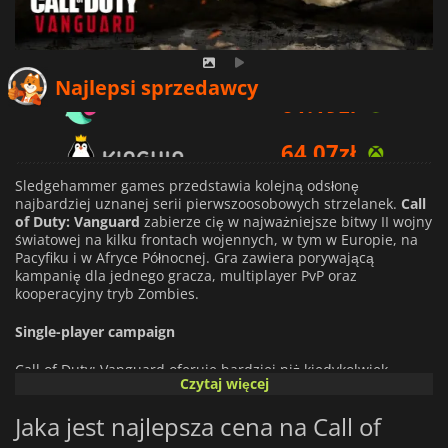
61.19
zł
Najlepsi sprzedawcy
64.07
zł
80.34
zł
Sledgehammer games przedstawia kolejną odsłonę
najbardziej uznanej serii pierwszoosobowych strzelanek.
Call
of Duty: Vanguard
zabierze cię w najważniejsze bitwy II wojny
światowej na kilku frontach wojennych, w tym w Europie, na
Pacyfiku i w Afryce Północnej. Gra zawiera porywającą
kampanię dla jednego gracza, multiplayer PvP oraz
kooperacyjny tryb Zombies.
Single-player campaign
Call of Duty: Vanguard oferuje bardziej niż kiedykolwiek
Czytaj więcej
interaktywną kampanię, w której toczysz bitwy w kilku
scenariuszach. Mechanika rozgrywki jest podobna do tej z
Jaka jest najlepsza cena na Call of
poprzednich gier z serii, ale pozwala na bardziej strategiczne
podejście do akcji dzięki dodaniu kilku elementów. Możesz