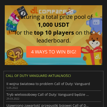
Rosyjski
Japoński
Chiński tradycyjny
Featuring a total prize pool of
Niemiecki
1,000 USDT
Hiszpański
for the
top 10 players
on the
Arabski
leaderboard.
Włoski
4 WAYS TO WIN BIG!
CALL OF DUTY VANGUARD AKTUALNOŚCI
II wojna światowa to problem Call of Duty: Vanguard
5.05.2022
Tryb wieloosobowy Call of Duty: Vanguard będzie darmowy przez dwa tygodnie
29.03.2022
Ujawniono zawartość przepustki bojowej Call of Duty: Vanguard Season 1