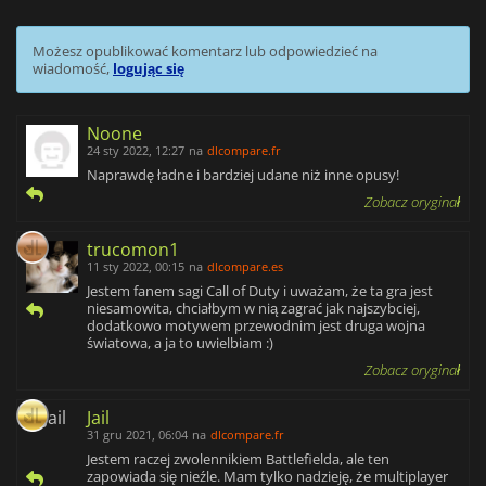
Możesz opublikować komentarz lub odpowiedzieć na
wiadomość,
logując się
Noone
24 sty 2022, 12:27
na
dlcompare.fr
Naprawdę ładne i bardziej udane niż inne opusy!
Zobacz oryginał
trucomon1
11 sty 2022, 00:15
na
dlcompare.es
Jestem fanem sagi Call of Duty i uważam, że ta gra jest
niesamowita, chciałbym w nią zagrać jak najszybciej,
dodatkowo motywem przewodnim jest druga wojna
światowa, a ja to uwielbiam :)
Zobacz oryginał
Jail
31 gru 2021, 06:04
na
dlcompare.fr
Jestem raczej zwolennikiem Battlefielda, ale ten
zapowiada się nieźle. Mam tylko nadzieję, że multiplayer