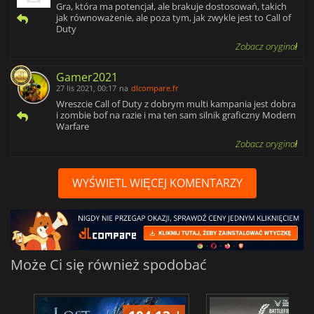
Gra, która ma potencjał, ale brakuje dostosowań, takich
jak równoważenie, ale poza tym, jak zwykle jest to Call of
Duty
Zobacz oryginał
Gamer2021
27 lis 2021, 00:17
na
dlcompare.fr
Wreszcie Call of Duty z dobrym multi kampania jest dobra
i zombie bof na razie i ma ten sam silnik graficzny Modern
Warfare
Zobacz oryginał
WYŚWIETL WIĘCEJ KOMENTARZY
Może Ci się również spodobać