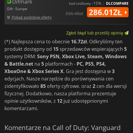
Difmark
-15% :
kod zniżkowy
DLCOMPARE
Gift · Europe
286.01ZŁ
336.48zł
Pokaż podobne oferty
Zgłoś błąd lub prześlij opinię
(*) Najlepsza cena to obecnie
16.72zł
. Odkryliśmy ten
produkt dostępny od
15
sprzedawców wspierających
5
systemy DRM:
Sony PSN, Xbox Live, Steam, Windows
& Battle.net
na
5
platformach -
PC, PS5, PS4,
XboxOne & Xbox Series X
. Gra jest dostępna w
3
edycjach. Nasze narzędzie do porównywania cen
zidentyfikowało
85
oferty cyfrowe. oraz
2
cen dla wersji
fizycznej. Dodatkowo, nasza platforma prezentuje
opinie użytkowników, z
12
już udostępnionymi
komentarzami.
Komentarze na Call of Duty: Vanguard