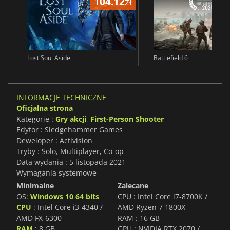
104.12
zł
1
Lost Soul Aside
Battlefield 6
INFORMACJE TECHNICZNE
Oficjalna strona
Kategorie :
Gry akcji
,
First-Person Shooter
Edytor : Sledgehammer Games
Deweloper : Activision
Tryby : Solo, Multiplayer, Co-op
Data wydania : 5 listopada 2021
Wymagania systemowe
Minimalne
Zalecane
OS:
Windows 10 64 bits
CPU : Intel Core i7-8700K /
CPU
: Intel Core i3-4340 /
AMD Ryzen 7 1800X
AMD FX-6300
RAM : 16 GB
RAM
: 8 GB
GPU : NVIDIA RTX 2070 /