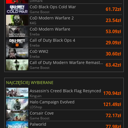
Difmark
CoD Black Ops Cold War
61.72zł
Game Boost
CoD Modern Warfare 2
23.54zł
K4G
CoD Modern Warfare
53.09zł
Eneba
Call of Duty Black Ops 4
29.09zł
Eneba
CoD WW2
30.60zł
Eneba
Call of Duty Modern Warfare Remastered
63.42zł
Game Boost
NAJCZĘŚCIEJ WYBIERANE
Assassin's Creed Black Flag Resynced
170.94zł
Kinguin
Halo Campaign Evolved
121.49zł
LDShop
Corsair Cove
72.17zł
Game Boost
Palworld
77.98zł