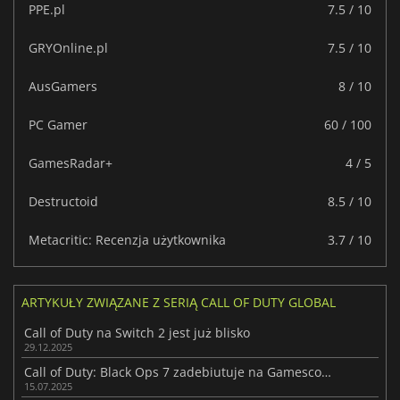
PPE.pl
7.5 / 10
GRYOnline.pl
7.5 / 10
AusGamers
8 / 10
PC Gamer
60 / 100
GamesRadar+
4 / 5
Destructoid
8.5 / 10
Metacritic: Recenzja użytkownika
3.7 / 10
ARTYKUŁY ZWIĄZANE Z SERIĄ CALL OF DUTY GLOBAL
Call of Duty na Switch 2 jest już blisko
29.12.2025
Call of Duty: Black Ops 7 zadebiutuje na Gamescom już w sierpniu
15.07.2025