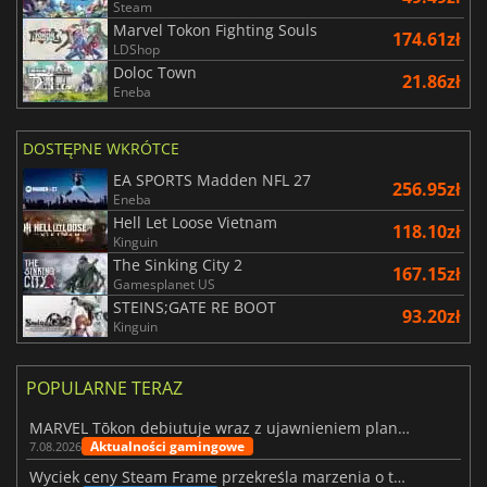
Steam
Marvel Tokon Fighting Souls
174.61zł
LDShop
Doloc Town
21.86zł
Eneba
DOSTĘPNE WKRÓTCE
EA SPORTS Madden NFL 27
256.95zł
Eneba
Hell Let Loose Vietnam
118.10zł
Kinguin
The Sinking City 2
167.15zł
Gamesplanet US
STEINS;GATE RE BOOT
93.20zł
Kinguin
POPULARNE TERAZ
MARVEL Tōkon debiutuje wraz z ujawnieniem planu rozwoju na pierwszy rok
Aktualności gamingowe
7.08.2026
Wyciek ceny Steam Frame przekreśla marzenia o tanim zestawie VR