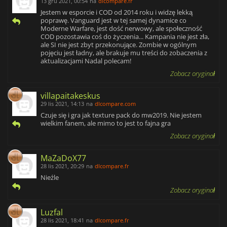
13 gru 2021, 00:54
na
dlcompare.fr
Jestem w esporcie i COD od 2014 roku i widzę lekką
poprawę. Vanguard jest w tej samej dynamice co
Moderne Warfare, jest dość nerwowy, ale społeczność
COD pozostawia coś do życzenia... Kampania nie jest zła,
ale SI nie jest zbyt przekonujące. Zombie w ogólnym
pojęciu jest ładny, ale brakuje mu treści do zobaczenia z
aktualizacjami Nadal polecam!
Zobacz oryginał
villapaitakeskus
29 lis 2021, 14:13
na
dlcompare.com
Czuje się i gra jak texture pack do mw2019. Nie jestem
wielkim fanem, ale mimo to jest to fajna gra
Zobacz oryginał
MaZaDoX77
28 lis 2021, 20:29
na
dlcompare.fr
Nieźle
Zobacz oryginał
Luzfal
28 lis 2021, 18:41
na
dlcompare.fr