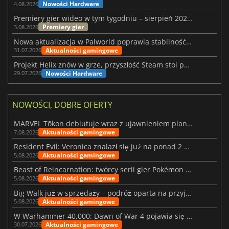
Nowości Hardware
4.08.2026
Premiery gier wideo w tym tygodniu – sierpień 2026 r. (32. tydzień)
Premiery gier
3.08.2026
Nowa aktualizacja w Palworld poprawia stabilność Sunreach i walk z bossami
Aktualności gamingowe
31.07.2026
Projekt Helix znów w grze, przyszłość Steam stoi pod znakiem zapytania
Nowości Hardware
29.07.2026
NOWOŚCI, DOBRE OFERTY
MARVEL Tōkon debiutuje wraz z ujawnieniem planu rozwoju na pierwszy rok
Aktualności gamingowe
7.08.2026
Resident Evil: Veronica znalazł się już na ponad 2 milionach list życzeń
Aktualności gamingowe
5.08.2026
Beast of Reincarnation: twórcy serii gier Pokémon wkraczają na nową ścieżkę
Aktualności gamingowe
5.08.2026
Big Walk już w sprzedaży – podróż oparta na przyjaźni
Aktualności gamingowe
5.08.2026
W Warhammer 40,000: Dawn of War 4 pojawia się frakcja Nekronów
Aktualności gamingowe
30.07.2026