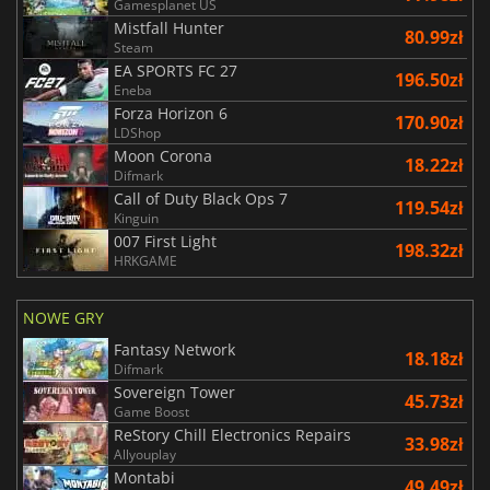
Gamesplanet US
Mistfall Hunter
80.99zł
Steam
EA SPORTS FC 27
196.50zł
Eneba
Forza Horizon 6
170.90zł
LDShop
Moon Corona
18.22zł
Difmark
Call of Duty Black Ops 7
119.54zł
Kinguin
007 First Light
198.32zł
HRKGAME
NOWE GRY
Fantasy Network
18.18zł
Difmark
Sovereign Tower
45.73zł
Game Boost
ReStory Chill Electronics Repairs
33.98zł
Allyouplay
Montabi
49.49zł