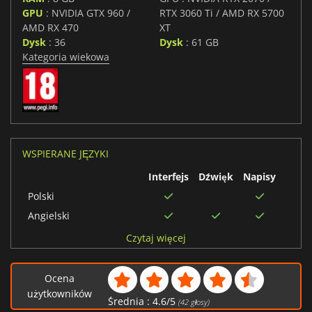
GPU
: NVIDIA GTX 960 /
RTX 3060 Ti / AMD RX 5700
AMD RX 470
XT
Dysk
: 36
Dysk
: 61 GB
Kategoria wiekowa
WSPIERANE JĘZYKI
Interfejs
Dźwięk
Napisy
Polski
Angielski
Meksykański hiszpański
Czytaj więcej
Brazylijski portugalski
Francuski
Ocena
użytkowników
Koreański
Średnia :
4.6
/
5
(
42
głosy)