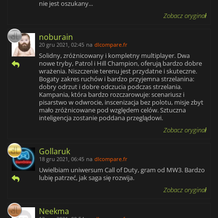
nie jest oszukany...
Zobacz oryginał
noburain
20 gru 2021, 02:45
na
dlcompare.fr
Solidny, zróżnicowany i kompletny multiplayer. Dwa
nowe tryby, Patrol i Hill Champion, oferują bardzo dobre
wrażenia. Niszczenie terenu jest przydatne i skuteczne.
Bogaty zakres ruchów i bardzo przyjemna strzelanina:
dobry odrzut i dobre odczucia podczas strzelania.
Kampania, która bardzo rozczarowuje: scenariusz i
pisarstwo w odwrocie, inscenizacja bez polotu, misje zbyt
mało zróżnicowane pod względem celów. Sztuczna
inteligencja zostanie poddana przeglądowi.
Zobacz oryginał
Gollaruk
18 gru 2021, 06:45
na
dlcompare.fr
Uwielbiam uniwersum Call of Duty, gram od MW3. Bardzo
lubię patrzeć, jak saga się rozwija.
Zobacz oryginał
Neekma