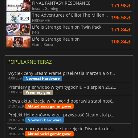
FINAL FANTASY RESONANCE
171.98zł
Instant Gaming
The Adventures of Elliot The Millennium Tales
196.58zł
HRKGAME
Life is Strange Reunion Twin Pack
171.84zł
K4G
Life is Strange Reunion
108.84zł
Game Boost
POPULARNE TERAZ
Wyciek ceny Steam Frame przekreśla marzenia o tanim zestawie VR
Nowości Hardware
4.08.2026
Premiery gier wideo w tym tygodniu – sierpień 2026 r. (32. tydzień)
Premiery gier
3.08.2026
Nowa aktualizacja w Palworld poprawia stabilność Sunreach i walk z bossami
Aktualności gamingowe
31.07.2026
Projekt Helix znów w grze, przyszłość Steam stoi pod znakiem zapytania
Nowości Hardware
29.07.2026
Złośliwe oprogramowanie i przejęcie Discorda dotknęły Meccha Chameleon
Aktualności gamingowe
28.07.2026