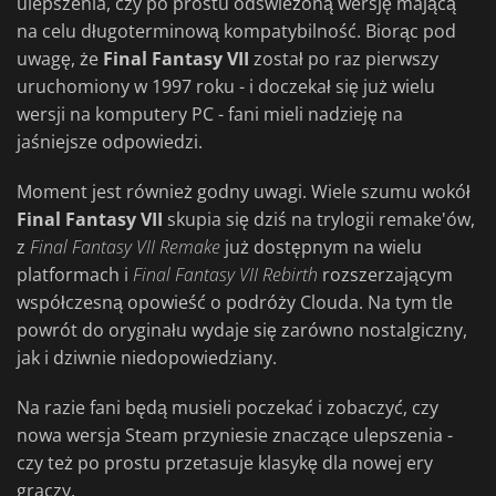
ulepszenia, czy po prostu odświeżoną wersję mającą
na celu długoterminową kompatybilność. Biorąc pod
uwagę, że
Final Fantasy VII
został po raz pierwszy
uruchomiony w 1997 roku - i doczekał się już wielu
wersji na komputery PC - fani mieli nadzieję na
jaśniejsze odpowiedzi.
Moment jest również godny uwagi. Wiele szumu wokół
Final Fantasy VII
skupia się dziś na trylogii remake'ów,
z
Final Fantasy VII Remake
już dostępnym na wielu
platformach i
Final Fantasy VII Rebirth
rozszerzającym
współczesną opowieść o podróży Clouda. Na tym tle
powrót do oryginału wydaje się zarówno nostalgiczny,
jak i dziwnie niedopowiedziany.
Na razie fani będą musieli poczekać i zobaczyć, czy
nowa wersja Steam przyniesie znaczące ulepszenia -
czy też po prostu przetasuje klasykę dla nowej ery
graczy.