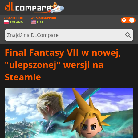
YOU ARE HERE
WE ALSO SUPPORT
Dark
GRY
POLAND
USA
mode
KARTY DO GIER
OPROGRAMOWANIE
Final Fantasy VII w nowej,
REWARDS
"ulepszonej" wersji na
SPRZĘT KOMPUTEROWY
Steamie
AKTUALNOŚCI
ZALOGUJ SIĘ LUB ZAREJESTRUJ