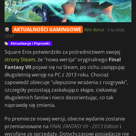
AKTUALNOŚCI GAMINGOWE
Rine Ikarus
-
2 lut 2026,
12:27
Aktualizacje i Poprawki
Square Enix potwierdziło za pośrednictwem swojej
strony Steam
, że "nowa wersja" oryginalnego
Final
Fantasy VII
pojawi się na Steam, po cichu zastępując
długoletnią wersję na PC z 2013 roku. Chociaż
zapowiedź obiecuje "ulepszone wrażenia z rozgrywki",
szczegóły pozostają zaskakująco skąpe, ciekawiąc
długoletnich fanów i nieco dezorientując, co tak
naprawdę się zmienia.
Po premierze nowej wersji, obecne wydanie zostanie
przemianowane na
FINAL FANTASY VII - 2013 Edition
i
wycofane ze sprzedaży. Dotychczasowi posiadacze nie