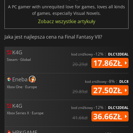
A PC gamer with unrequited love for games, loves all kinds
of games, especially Visual Novels.
Zobacz wszystkie artykuły
Jaka jest najlepsza cena na Final Fantasy VII?
K4G
-12% :
kod zniżkowy
DLC12DEAL
Steam · Global
17.86ZŁ
20.29zł
Eneba
-8% :
kod zniżkowy
DLC8
Xbox One · Europe
27.50ZŁ
29.89zł
K4G
-12% :
kod zniżkowy
DLC12DEAL
Xbox Series X · Europe
36.66ZŁ
41.66zł
HRKGAME