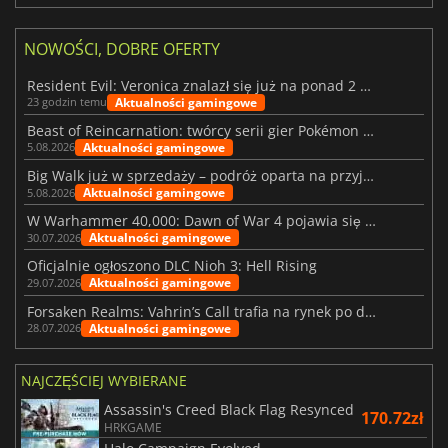
NOWOŚCI, DOBRE OFERTY
Resident Evil: Veronica znalazł się już na ponad 2 milionach list życzeń
Aktualności gamingowe
23 godzin temu
Beast of Reincarnation: twórcy serii gier Pokémon wkraczają na nową ścieżkę
Aktualności gamingowe
5.08.2026
Big Walk już w sprzedaży – podróż oparta na przyjaźni
Aktualności gamingowe
5.08.2026
W Warhammer 40,000: Dawn of War 4 pojawia się frakcja Nekronów
Aktualności gamingowe
30.07.2026
Oficjalnie ogłoszono DLC Nioh 3: Hell Rising
Aktualności gamingowe
29.07.2026
Forsaken Realms: Vahrin’s Call trafia na rynek po dziesięciu latach prac
Aktualności gamingowe
28.07.2026
NAJCZĘŚCIEJ WYBIERANE
Assassin's Creed Black Flag Resynced
170.72zł
HRKGAME