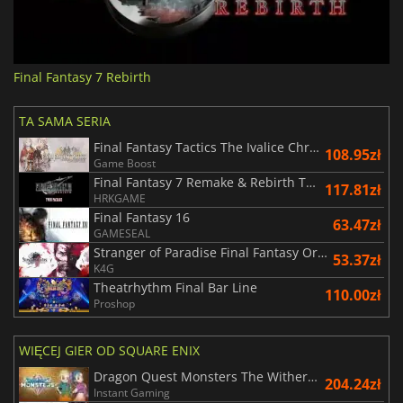
Final Fantasy 7 Rebirth
TA SAMA SERIA
Final Fantasy Tactics The Ivalice Chronicles
108.95zł
Game Boost
Final Fantasy 7 Remake & Rebirth Twin Pack
117.81zł
HRKGAME
Final Fantasy 16
63.47zł
GAMESEAL
Stranger of Paradise Final Fantasy Origin
53.37zł
K4G
Theatrhythm Final Bar Line
110.00zł
Proshop
WIĘCEJ GIER OD SQUARE ENIX
Dragon Quest Monsters The Withered World
204.24zł
Instant Gaming