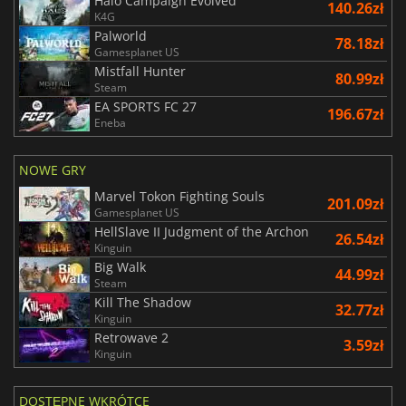
Halo Campaign Evolved
140.26zł
K4G
Palworld
78.18zł
Gamesplanet US
Mistfall Hunter
80.99zł
Steam
EA SPORTS FC 27
196.67zł
Eneba
NOWE GRY
Marvel Tokon Fighting Souls
201.09zł
Gamesplanet US
HellSlave II Judgment of the Archon
26.54zł
Kinguin
Big Walk
44.99zł
Steam
Kill The Shadow
32.77zł
Kinguin
Retrowave 2
3.59zł
Kinguin
DOSTĘPNE WKRÓTCE