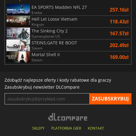
EA SPORTS Madden NFL 27
257.16zł
Eneba
Hell Let Loose Vietnam
118.43zł
Kinguin
The Sinking City 2
167.57zł
Gamesplanet US
STEINS;GATE RE BOOT
202.49zł
Steam
Mortal Shell II
169.00zł
Steam
Zdobądź najlepsze oferty i kody rabatowe dla graczy
Zasubskrybuj newsletter DLCompare
SKLEPY
PLATFORMA GIER
KONTAKT