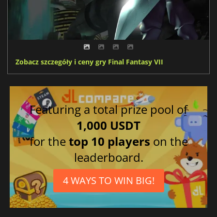
Zobacz szczegóły i ceny gry Final Fantasy VII
Featuring a total prize pool of
1,000 USDT
for the
top 10 players
on the
leaderboard.
4 WAYS TO WIN BIG!