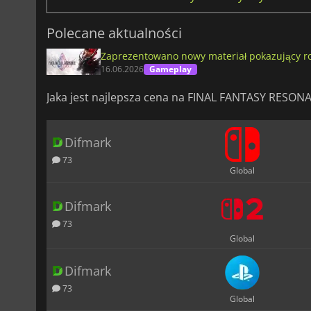
Polecane aktualności
Zaprezentowano nowy materiał pokazujący r
16.06.2026
Gameplay
Jaka jest najlepsza cena na FINAL FANTASY RESON
Difmark
73
Global
Difmark
73
Global
Difmark
73
Global