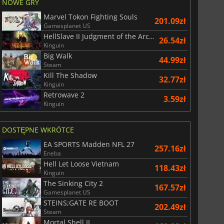
NOWE GRY
Marvel Tokon Fighting Souls
201.09zł
Gamesplanet US
HellSlave II Judgment of the Archon
26.54zł
Kinguin
Big Walk
44.99zł
Steam
Kill The Shadow
32.77zł
Kinguin
Retrowave 2
3.59zł
Kinguin
DOSTĘPNE WKRÓTCE
EA SPORTS Madden NFL 27
257.16zł
Eneba
Hell Let Loose Vietnam
118.43zł
Kinguin
The Sinking City 2
167.57zł
Gamesplanet US
STEINS;GATE RE BOOT
202.49zł
Steam
Mortal Shell II