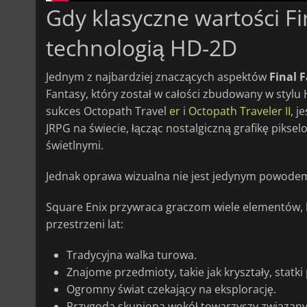
Gdy klasyczne wartości Fi
technologią HD-2D
Jednym z najbardziej znaczących aspektów
Final 
Fantasy, który został w całości zbudowany w styl
sukces Octopath Travel
er
i
Octopath Traveler II
, j
JRPG na świecie, łącząc nostalgiczną grafikę piks
świetlnymi.
Jednak oprawa wizualna nie jest jedynym powodem
Square Enix przywraca graczom wiele elementów,
przestrzeni lat:
Tradycyjna walka turowa.
Znajome przedmioty, takie jak kryształy, statki
Ogromny świat czekający na eksplorację.
Przygoda skupiona wokół towarzyszy związanyc