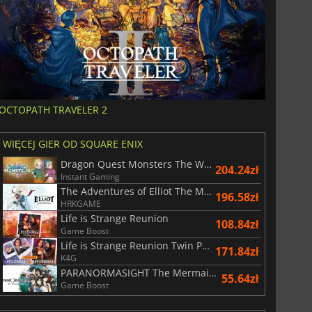
OCTOPATH TRAVELER 2
WIĘCEJ GIER OD SQUARE ENIX
Dragon Quest Monsters The Withered World
204.24zł
Instant Gaming
The Adventures of Elliot The Millennium Tales
196.58zł
HRKGAME
Life is Strange Reunion
108.84zł
Game Boost
Life is Strange Reunion Twin Pack
171.84zł
K4G
PARANORMASIGHT The Mermaid's Curse
55.64zł
Game Boost