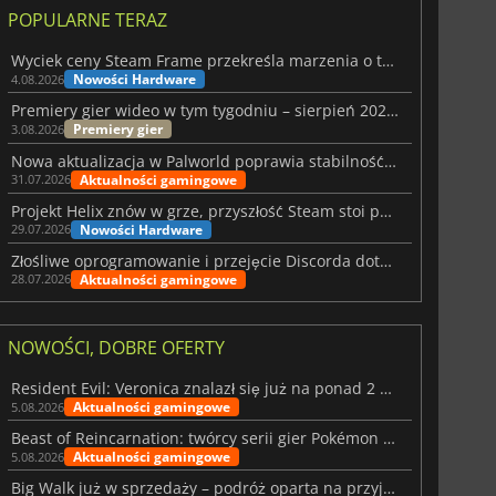
POPULARNE TERAZ
Wyciek ceny Steam Frame przekreśla marzenia o tanim zestawie VR
Nowości Hardware
4.08.2026
Premiery gier wideo w tym tygodniu – sierpień 2026 r. (32. tydzień)
Premiery gier
3.08.2026
Nowa aktualizacja w Palworld poprawia stabilność Sunreach i walk z bossami
Aktualności gamingowe
31.07.2026
Projekt Helix znów w grze, przyszłość Steam stoi pod znakiem zapytania
Nowości Hardware
29.07.2026
Złośliwe oprogramowanie i przejęcie Discorda dotknęły Meccha Chameleon
Aktualności gamingowe
28.07.2026
NOWOŚCI, DOBRE OFERTY
Resident Evil: Veronica znalazł się już na ponad 2 milionach list życzeń
Aktualności gamingowe
5.08.2026
Beast of Reincarnation: twórcy serii gier Pokémon wkraczają na nową ścieżkę
Aktualności gamingowe
5.08.2026
Big Walk już w sprzedaży – podróż oparta na przyjaźni