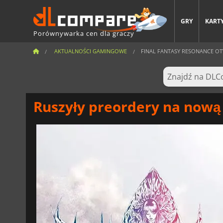
GRY
KARTY
Porównywarka cen dla graczy
AKTUALNOŚCI GAMINGOWE
FINAL FANTASY RESONANCE OT
Ruszyły preordery na nową