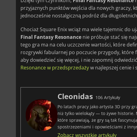
Dzięki tym czynnikom,
Final Fantasy Resonance
m
przyjaznych punktów wejścia dla nowych graczy, k
jednocześnie nostalgiczną podróż dla długoletnich 
Chociaż Square Enix wciąż ma wiele tajemnic do uj
Final Fantasy Resonance
nie próbuje stać się naj
tego gra ma na celu uczczenie wartości, które def
rozgrywki fabularnej po poczucie przygody, które f
aby dowiedzieć się więcej, i nie zapomnij odwiedz
Resonance w przedsprzedaży
w najlepszej cenie i 
Cleonidas
106 Artykuły
Po latach pracy jako artysta 3D przy gr
niż tylko wielokąty — to żywe historie.
które sprawiają, że gry są tak fascynu
spostrzeżeniami i opowieściami z inny
Zobacz wszystkie artykuły