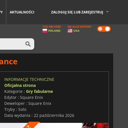
WY
AKTUALNOŚCI
ZALOGUJ SIĘ LUB ZAREJESTRUJ
YOU ARE HERE
WE ALSO SUPPORT
Dark
POLAND
USA
mode
nance
INFORMACJE TECHNICZNE
Oficjalna strona
Kategorie :
Gry fabularne
Edytor : Square Enix
Deweloper : Square Enix
Tryby : Solo
Data wydania : 22 października 2026