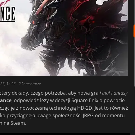
026, 14:26
- 2 komentarze
cztery dekady, czego potrzeba, aby nowa gra
Final
Fantasy
nance
, odpowiedź leży w decyzji Square Enix o powrocie
łącząc je z nowoczesną technologią HD-2D. Jest to również
ybko przyciągnęła uwagę społeczności JRPG od momentu
h na Steam.