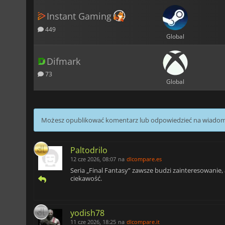
Instant Gaming
449
Global
Difmark
73
Global
Możesz opublikować komentarz lub odpowiedzieć na wiado
Paltodrilo
12 cze 2026, 08:07
na
dlcompare.es
Seria „Final Fantasy” zawsze budzi zainteresowanie
ciekawość.
yodish78
11 cze 2026, 18:25
na
dlcompare.it