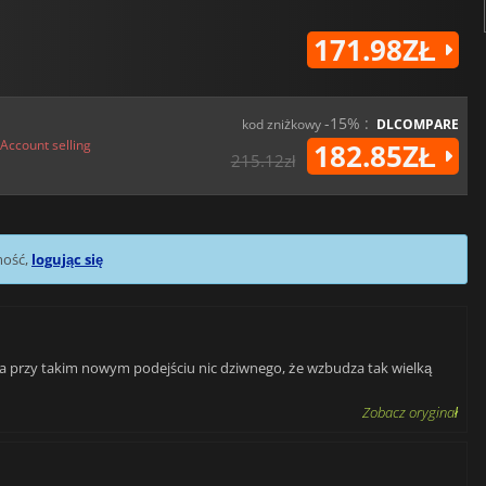
171.98ZŁ
-15% :
kod zniżkowy
DLCOMPARE
Account selling
182.85ZŁ
215.12zł
mość,
logując się
, a przy takim nowym podejściu nic dziwnego, że wzbudza tak wielką
Zobacz oryginał