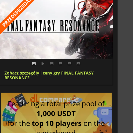
Zobacz szczegóły i ceny gry FINAL FANTASY
RESONANCE
Featuring a total prize pool of
1,000 USDT
for the
top 10 players
on the
leaderboard.