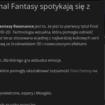
nal Fantasy spotykają się z
Fantasy Resonance
jest to, że jest to pierwszy tytuł Final
u HD-2D. Technologia wizualna, która pomogła odnieść
est teraz stosowana w jednej z najbardziej kultowych serii
elową ze środowiskiem 3D i nowoczesnymi efektami
, dla którego gra wzbudza emocje.
 które pomogły ukształtować tożsamość
Final
Fantasy
na
 powietrzne, espery i Moogles.
h ze sobą przez los.