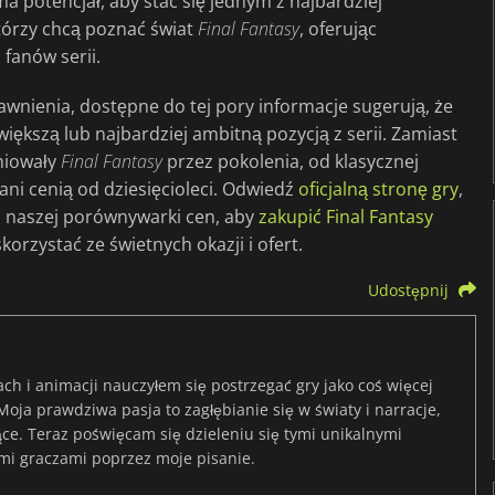
a potencjał, aby stać się jednym z najbardziej
tórzy chcą poznać świat
Final
Fantasy
, oferując
fanów serii.
awnienia, dostępne do tej pory informacje sugerują, że
większą lub najbardziej ambitną pozycją z serii. Zamiast
iniowały
Final
Fantasy
przez pokolenia, od klasycznej
ani cenią od dziesięcioleci. Odwiedź
oficjalną stronę gry
,
ić naszej porównywarki cen, aby
zakupić Final Fantasy
skorzystać ze świetnych okazji i ofert.
Udostępnij
ach i animacji nauczyłem się postrzegać gry jako coś więcej
 Moja prawdziwa pasja to zagłębianie się w światy i narracje,
jące. Teraz poświęcam się dzieleniu się tymi unikalnymi
mi graczami poprzez moje pisanie.