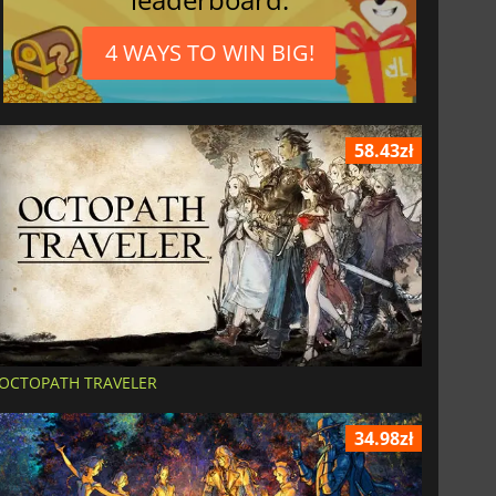
4 WAYS TO WIN BIG!
58.43zł
OCTOPATH TRAVELER
34.98zł