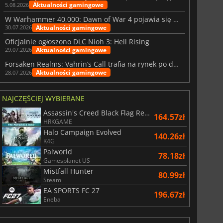
Aktualności gamingowe
5.08.2026
W Warhammer 40,000: Dawn of War 4 pojawia się frakcja Nekronów
Aktualności gamingowe
30.07.2026
Oficjalnie ogłoszono DLC Nioh 3: Hell Rising
Aktualności gamingowe
29.07.2026
Forsaken Realms: Vahrin’s Call trafia na rynek po dziesięciu latach prac
Aktualności gamingowe
28.07.2026
NAJCZĘŚCIEJ WYBIERANE
Assassin's Creed Black Flag Resynced
164.57zł
HRKGAME
Halo Campaign Evolved
140.26zł
K4G
Palworld
78.18zł
Gamesplanet US
Mistfall Hunter
80.99zł
Steam
EA SPORTS FC 27
196.67zł
Eneba