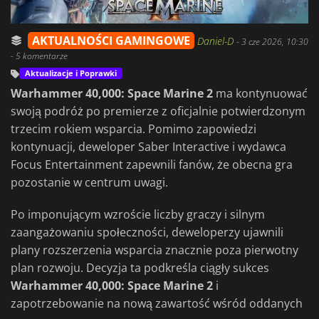
AKTUALNOŚCI GAMINGOWE
Daniel-D
-
3 cze 2026, 10:30
- 5 komentarze
Aktualizacje i Poprawki
Warhammer 40,000: Space Marine 2
ma kontynuować
swoją podróż po premierze z oficjalnie potwierdzonym
trzecim rokiem wsparcia. Pomimo zapowiedzi
kontynuacji, deweloper Saber Interactive i wydawca
Focus Entertainment zapewnili fanów, że obecna gra
pozostanie w centrum uwagi.
Po imponującym wzroście liczby graczy i silnym
zaangażowaniu społeczności, deweloperzy ujawnili
plany rozszerzenia wsparcia znacznie poza pierwotny
plan rozwoju. Decyzja ta podkreśla ciągły sukces
Warhammer 40,000: Space Marine 2
i
zapotrzebowanie na nową zawartość wśród oddanych