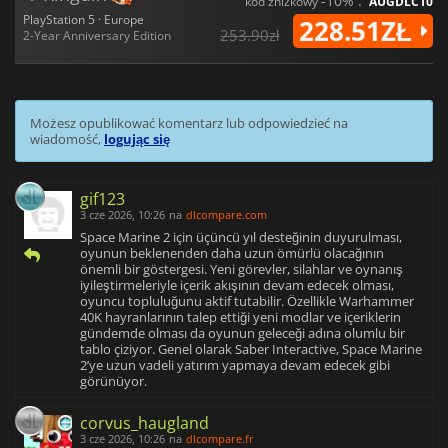
-10% :
kod zniżkowy
AUGDLC10
PlayStation 5 · Europe
228.51ZŁ
253.90zł
2-Year Anniversary Edition
Możesz opublikować komentarz lub odpowiedzieć na
wiadomość,
logując się
gif123
3 cze 2026, 10:26
na
dlcompare.com
Space Marine 2 için üçüncü yıl desteğinin duyurulması,
oyunun beklenenden daha uzun ömürlü olacağının
önemli bir göstergesi. Yeni görevler, silahlar ve oynanış
iyileştirmeleriyle içerik akışının devam edecek olması,
oyuncu topluluğunu aktif tutabilir. Özellikle Warhammer
40K hayranlarının talep ettiği yeni modlar ve içeriklerin
gündemde olması da oyunun geleceği adına olumlu bir
tablo çiziyor. Genel olarak Saber Interactive, Space Marine
2’ye uzun vadeli yatırım yapmaya devam edecek gibi
görünüyor.
corvus_haugland
3 cze 2026, 10:26
na
dlcompare.fr