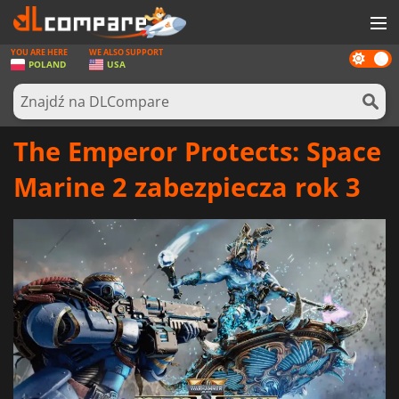
YOU ARE HERE
WE ALSO SUPPORT
Dark
GRY
POLAND
USA
mode
KARTY DO GIER
OPROGRAMOWANIE
The Emperor Protects: Space
REWARDS
Marine 2 zabezpiecza rok 3
SPRZĘT KOMPUTEROWY
AKTUALNOŚCI
ZALOGUJ SIĘ LUB ZAREJESTRUJ