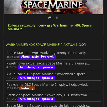
Zobacz szczegóły i ceny gry Warhammer 40k Space
Marine 2
WARHAMMER 40K SPACE MARINE 2 AKTUALNOŚCI
Space Marine 2 wprowadza ogromną aktualizację Purgation
Aktualizacje i Poprawki
23.05.2026
Kwietniowa aktualizacja Space Marine 2 ujawnia plany na przyszłość
Aktualizacje i Poprawki
4.05.2026
Aktualizacja 13 Space Marine 2 wprowadza spore zmiany w trybie oblężniczym
Aktualizacje i Poprawki
1.04.2026
Reakcja na DLC Space Marine 2: wpływ i odpowiedź deweloperów
Industry
23.03.2026
Patch do Space Marine 2 chwalony, DLC krytykowane
Aktualizacje i Poprawki
2.03.2026
Space Marine 2 pozwala poczuć się jak niepowstrzymana machina wojenna