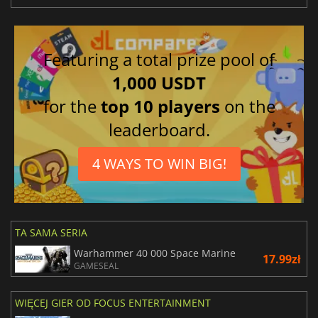
Featuring a total prize pool of
1,000 USDT
for the
top 10 players
on the
leaderboard.
4 WAYS TO WIN BIG!
TA SAMA SERIA
Warhammer 40 000 Space Marine
17.99zł
GAMESEAL
WIĘCEJ GIER OD FOCUS ENTERTAINMENT