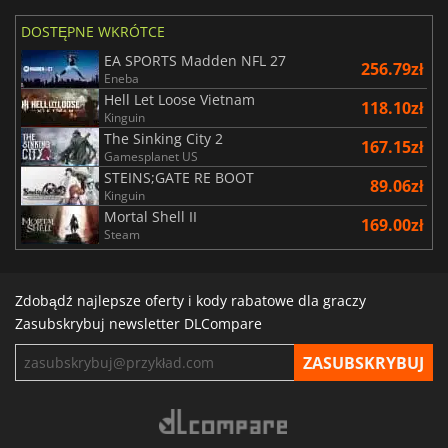
DOSTĘPNE WKRÓTCE
EA SPORTS Madden NFL 27
256.79zł
Eneba
Hell Let Loose Vietnam
118.10zł
Kinguin
The Sinking City 2
167.15zł
Gamesplanet US
STEINS;GATE RE BOOT
89.06zł
Kinguin
Mortal Shell II
169.00zł
Steam
Zdobądź najlepsze oferty i kody rabatowe dla graczy
Zasubskrybuj newsletter DLCompare