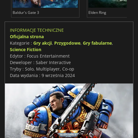
Baldur's Gate 3
Elden Ring
INFORMACJE TECHNICZNE
Oficjalna strona
Kategorie :
Gry akcji
,
Przygodowe
,
Gry fabularne
,
Science Fiction
Edytor : Focus Entertainment
Deweloper : Saber Interactive
Tryby : Solo, Multiplayer, Co-op
Data wydania : 9 września 2024