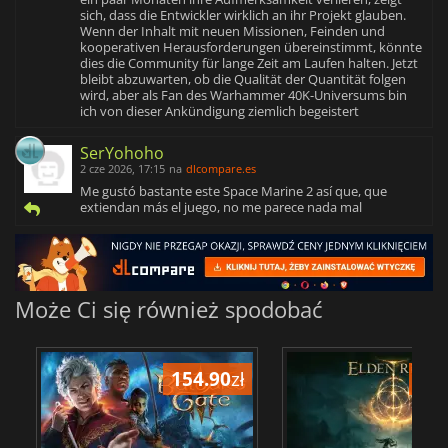
sich, dass die Entwickler wirklich an ihr Projekt glauben.
Wenn der Inhalt mit neuen Missionen, Feinden und
kooperativen Herausforderungen übereinstimmt, könnte
dies die Community für lange Zeit am Laufen halten. Jetzt
bleibt abzuwarten, ob die Qualität der Quantität folgen
wird, aber als Fan des Warhammer 40K-Universums bin
ich von dieser Ankündigung ziemlich begeistert
SerYohoho
2 cze 2026, 17:15
na
dlcompare.es
Me gustó bastante este Space Marine 2 así que, que
extiendan más el juego, no me parece nada mal
Może Ci się również spodobać
154.90
zł
172