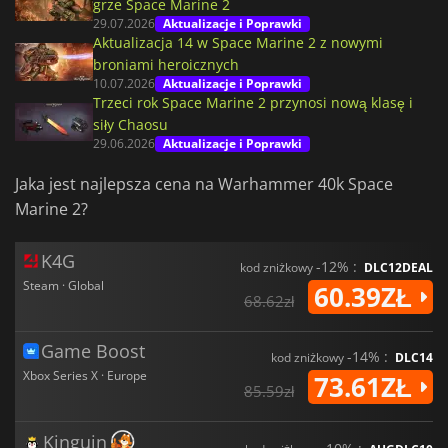
grze Space Marine 2
29.07.2026
Aktualizacje i Poprawki
Aktualizacja 14 w Space Marine 2 z nowymi
broniami heroicznych
10.07.2026
Aktualizacje i Poprawki
Trzeci rok Space Marine 2 przynosi nową klasę i
siły Chaosu
29.06.2026
Aktualizacje i Poprawki
Jaka jest najlepsza cena na Warhammer 40k Space
Marine 2?
K4G
-12% :
kod zniżkowy
DLC12DEAL
Steam · Global
60.39ZŁ
68.62zł
Game Boost
-14% :
kod zniżkowy
DLC14
Xbox Series X · Europe
73.61ZŁ
85.59zł
Kinguin