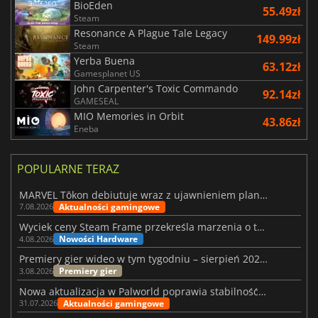
BioEden
55.49zł
Steam
Resonance A Plague Tale Legacy
149.99zł
Steam
Yerba Buena
63.12zł
Gamesplanet US
John Carpenter's Toxic Commando
92.14zł
GAMESEAL
MIO Memories in Orbit
43.86zł
Eneba
POPULARNE TERAZ
MARVEL Tōkon debiutuje wraz z ujawnieniem planu rozwoju na pierwszy rok
Aktualności gamingowe
7.08.2026
Wyciek ceny Steam Frame przekreśla marzenia o tanim zestawie VR
Nowości Hardware
4.08.2026
Premiery gier wideo w tym tygodniu – sierpień 2026 r. (32. tydzień)
Premiery gier
3.08.2026
Nowa aktualizacja w Palworld poprawia stabilność Sunreach i walk z bossami
Aktualności gamingowe
31.07.2026