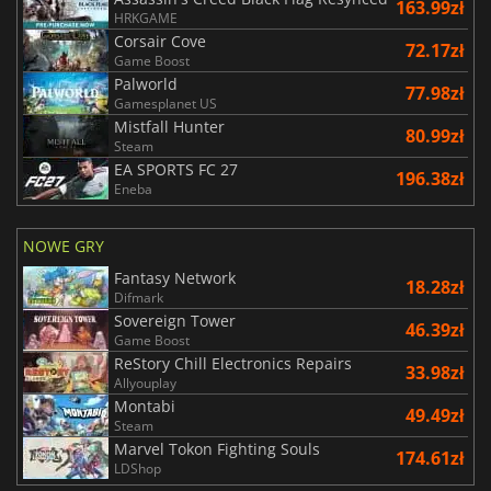
163.99zł
HRKGAME
Corsair Cove
72.17zł
Game Boost
Palworld
77.98zł
Gamesplanet US
Mistfall Hunter
80.99zł
Steam
EA SPORTS FC 27
196.38zł
Eneba
NOWE GRY
Fantasy Network
18.28zł
Difmark
Sovereign Tower
46.39zł
Game Boost
ReStory Chill Electronics Repairs
33.98zł
Allyouplay
Montabi
49.49zł
Steam
Marvel Tokon Fighting Souls
174.61zł
LDShop