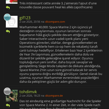
Très intéressant cette année 3, j'aimerais l'ajout d'une
nouvelle classe pouvant heal les alliés (apothicaire)
gif123
2 cze 2026, 20:56
na
dlcompare.com
Warhammer 40,000: Space Marine 2 için üçüncü yıl
desteğinin onaylanması, oyunun lansman sonrası
başarısının hâlâ güçlü şekilde devam ettiğini gösteriyor.
Saber Interactive’in uzun vadeli içerik planı; yeni
Operations görevleri, silahlar, denge güncellemeleri ve
kozmetik içeriklerle hem co-op hem de rekabetçi tarafı
canlı tutmayı hedefliyor. Ertelenen bazı Year 2 içeriklerinin
de Year 3’e taşınması, güncellemelerin daha dolu ve
düzenli bir şekilde geleceğine işaret ediyor. Oyuncu
topluluğunun yeni sınıflar, daha büyük savaşlar ve
genişletilmiş Siege Mode talepleri de dikkate alındığında,
Space Marine 2’nin uzun süre güncel kalacak bir servis
oyunu yapısına doğru evrildiği görülüyor. Genel olarak bu
uzatma, oyunun Warhammer evrenindeki popülerliğini
daha da pekiştiren güçlü bir adım gibi duruyor.
tohdimvk
2 cze 2026, 18:23
na
dlcompare.de
Das ist eindeutig eine großartige Nachricht für die Spieler
von Space Marine 2. In einer Zeit, in der viele Spiele nach
ein paar Monaten ihre Aufmerksamkeit verlieren, zeigt