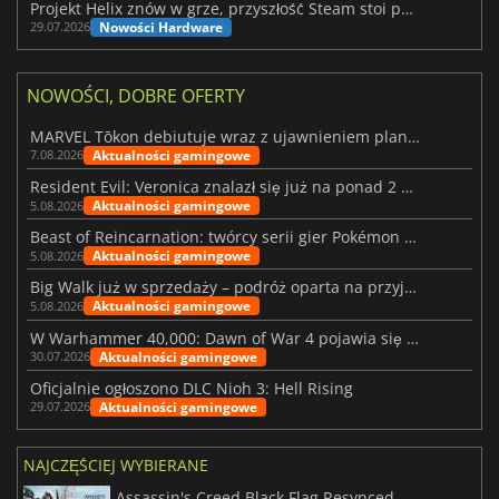
Projekt Helix znów w grze, przyszłość Steam stoi pod znakiem zapytania
Nowości Hardware
29.07.2026
NOWOŚCI, DOBRE OFERTY
MARVEL Tōkon debiutuje wraz z ujawnieniem planu rozwoju na pierwszy rok
Aktualności gamingowe
7.08.2026
Resident Evil: Veronica znalazł się już na ponad 2 milionach list życzeń
Aktualności gamingowe
5.08.2026
Beast of Reincarnation: twórcy serii gier Pokémon wkraczają na nową ścieżkę
Aktualności gamingowe
5.08.2026
Big Walk już w sprzedaży – podróż oparta na przyjaźni
Aktualności gamingowe
5.08.2026
W Warhammer 40,000: Dawn of War 4 pojawia się frakcja Nekronów
Aktualności gamingowe
30.07.2026
Oficjalnie ogłoszono DLC Nioh 3: Hell Rising
Aktualności gamingowe
29.07.2026
NAJCZĘŚCIEJ WYBIERANE
Assassin's Creed Black Flag Resynced