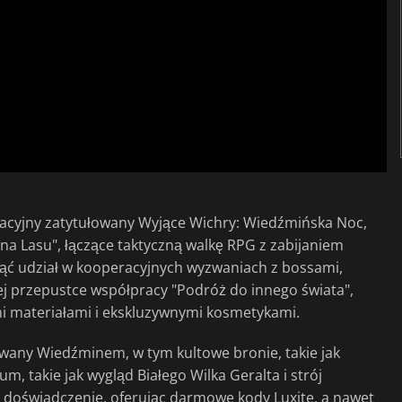
acyjny zatytułowany Wyjące Wichry: Wiedźmińska Noc,
a Lasu", łączące taktyczną walkę RPG z zabijaniem
ąć udział w kooperacyjnych wyzwaniach z bossami,
j przepustce współpracy "Podróż do innego świata",
mi materiałami i ekskluzywnymi kosmetykami.
owany Wiedźminem, w tym kultowe bronie, takie jak
m, takie jak wygląd Białego Wilka Geralta i strój
ą doświadczenie, oferując darmowe kody Luxite, a nawet