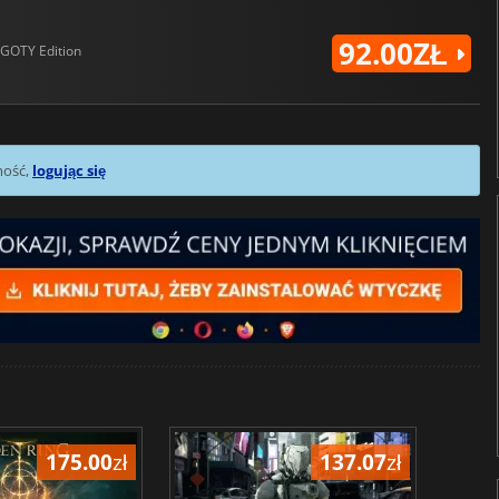
92.00ZŁ
GOTY Edition
mość,
logując się
175.00
zł
137.07
zł