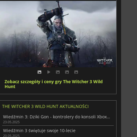
Zobacz szczegóły i ceny gry The Witcher 3 Wild
Hunt
THE WITCHER 3 WILD HUNT AKTUALNOŚCI
Wiedźmin 3: Dziki Gon - kontrolery do konsoli Xbox zaprojektowane przez deweloperów z CD Projekt zostały wypuszczone na rynek
23.05.2025
Wiedźmin 3 świętuje swoje 10-lecie
20.05.2025