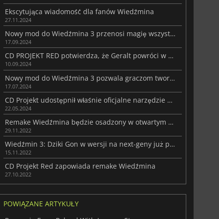
Ekscytująca wiadomość dla fanów Wiedźmina
27.11.2024
Nowy mod do Wiedźmina 3 przenosi magię wszystkich czterech pór roku na kontynent
17.09.2024
CD PROJEKT RED potwierdza, że Geralt powróci w Wiedźminie 4
10.09.2024
Nowy mod do Wiedźmina 3 pozwala graczom tworzyć własne postacie
17.07.2024
CD Projekt udostępnił właśnie oficjalne narzędzie do modowania Wiedźmina 3
22.05.2024
Remake Wiedźmina będzie osadzony w otwartym świecie
29.11.2022
Wiedźmin 3: Dziki Gon w wersji na next-geny już prawie dostępny
15.11.2022
CD Projekt Red zapowiada remake Wiedźmina
27.10.2022
POWIĄZANE ARTYKUŁY