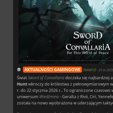
AKTUALNOŚCI GAMINGOWE
Daniel-D
-
25 lis 202
Świat
Sword of Convallaria
doczeka się najbardziej 
Hunt
wkroczy do królestwa z pełnowymiarowym wy
r. do 22 stycznia 2026 r.. To ograniczone czasowo
uniwersum
Wiedźmina
- Geralta z Rivii, Ciri, Yenn
została na nowo wyobrażona w uderzającym taktycz