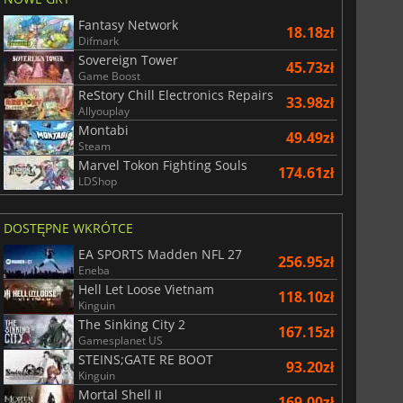
Fantasy Network
18.18zł
Difmark
Sovereign Tower
45.73zł
War WARHAMMER 3
Lies Of P
Game Boost
ReStory Chill Electronics Repairs
33.98zł
Allyouplay
Montabi
49.49zł
Steam
Marvel Tokon Fighting Souls
174.61zł
LDShop
DOSTĘPNE WKRÓTCE
EA SPORTS Madden NFL 27
256.95zł
Eneba
Hell Let Loose Vietnam
118.10zł
Kinguin
The Sinking City 2
167.15zł
Gamesplanet US
STEINS;GATE RE BOOT
93.20zł
Kinguin
Mortal Shell II
169.00zł