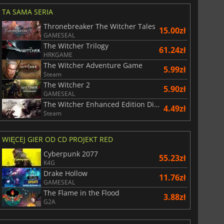
TA SAMA SERIA
Thronebreaker The Witcher Tales
15.00zł
GAMESEAL
The Witcher Trilogy
61.24zł
HRKGAME
The Witcher Adventure Game
5.99zł
Steam
The Witcher 2
5.90zł
GAMESEAL
The Witcher Enhanced Edition Director's Cut
4.49zł
Steam
WIĘCEJ GIER OD CD PROJEKT RED
Cyberpunk 2077
55.23zł
K4G
Drake Hollow
11.76zł
GAMESEAL
The Flame in the Flood
3.88zł
G2A