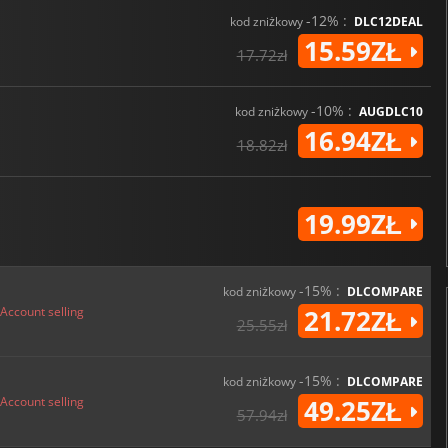
-12% :
kod zniżkowy
DLC12DEAL
15.59ZŁ
17.72zł
-10% :
kod zniżkowy
AUGDLC10
16.94ZŁ
18.82zł
19.99ZŁ
-15% :
kod zniżkowy
DLCOMPARE
Account selling
21.72ZŁ
25.55zł
-15% :
kod zniżkowy
DLCOMPARE
Account selling
49.25ZŁ
57.94zł