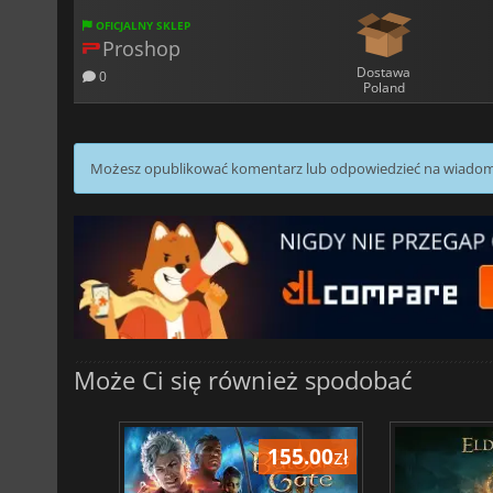
OFICJALNY SKLEP
Proshop
Dostawa
0
Poland
Możesz opublikować komentarz lub odpowiedzieć na wiado
Może Ci się również spodobać
198.32
zł
155.00
zł