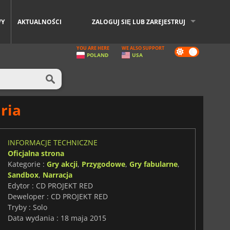
WY
AKTUALNOŚCI
ZALOGUJ SIĘ LUB ZAREJESTRUJ
YOU ARE HERE
WE ALSO SUPPORT
Dark
POLAND
USA
mode
ria
INFORMACJE TECHNICZNE
Oficjalna strona
Kategorie :
Gry akcji
,
Przygodowe
,
Gry fabularne
,
Sandbox
,
Narracja
Edytor : CD PROJEKT RED
Deweloper : CD PROJEKT RED
Tryby : Solo
Data wydania : 18 maja 2015