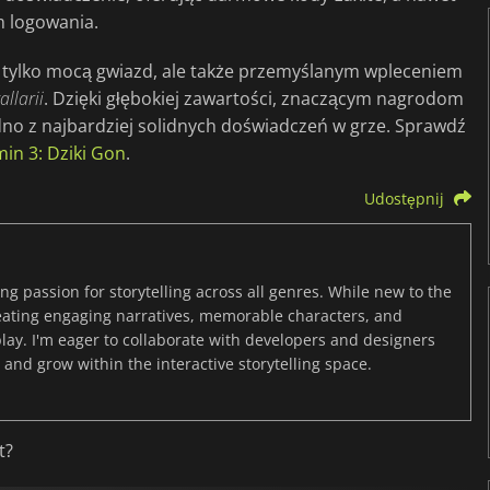
m logowania.
ie tylko mocą gwiazd, ale także przemyślanym wpleceniem
llarii
. Dzięki głębokiej zawartości, znaczącym nagrodom
no z najbardziej solidnych doświadczeń w grze. Sprawdź
in 3: Dziki Gon
.
Udostępnij
ng passion for storytelling across all genres. While new to the
reating engaging narratives, memorable characters, and
y. I'm eager to collaborate with developers and designers
and grow within the interactive storytelling space.
t?