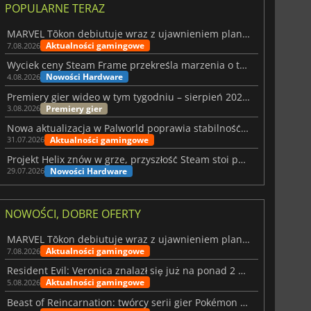
POPULARNE TERAZ
MARVEL Tōkon debiutuje wraz z ujawnieniem planu rozwoju na pierwszy rok
Aktualności gamingowe
7.08.2026
Wyciek ceny Steam Frame przekreśla marzenia o tanim zestawie VR
Nowości Hardware
4.08.2026
Premiery gier wideo w tym tygodniu – sierpień 2026 r. (32. tydzień)
Premiery gier
3.08.2026
Nowa aktualizacja w Palworld poprawia stabilność Sunreach i walk z bossami
Aktualności gamingowe
31.07.2026
Projekt Helix znów w grze, przyszłość Steam stoi pod znakiem zapytania
Nowości Hardware
29.07.2026
NOWOŚCI, DOBRE OFERTY
MARVEL Tōkon debiutuje wraz z ujawnieniem planu rozwoju na pierwszy rok
Aktualności gamingowe
7.08.2026
Resident Evil: Veronica znalazł się już na ponad 2 milionach list życzeń
Aktualności gamingowe
5.08.2026
Beast of Reincarnation: twórcy serii gier Pokémon wkraczają na nową ścieżkę