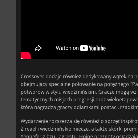
Crossover dodaje również dedykowany wątek narr
obejmujący specjalne polowanie na potężnego "Pan
potworów w stylu wiedźmińskim. Gracze mogą wzi
tematycznych misjach progresji oraz wieloetapowe
która nagradza graczy odłamkami postaci, rzadki
Wydarzenie rozszerza się również o sprzęt inspir
Zireael i wiedźmińskie miecze, a także skórki premiu
Yennefer z bzu i agrestu. Hojne prezenty osładzaj