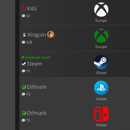
K4G
32
Europe
Kinguin
328
Europe
OFICJALNY SKLEP
Steam
15
Global
Difmark
73
Global
Difmark
73
Global