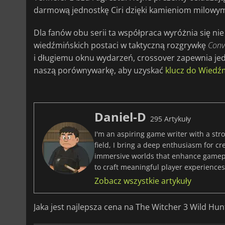
darmową jednostkę Ciri dzięki kamieniom milowy
Dla fanów obu serii ta współpraca wyróżnia się n
wiedźmińskich postaci w taktyczną rozgrywkę
Conva
i długiemu oknu wydarzeń, crossover zapewnia jed
naszą porównywarkę, aby uzyskać
klucz do Wiedźm
Daniel-D
295 Artykuły
I'm an aspiring game writer with a stro
field, I bring a deep enthusiasm for c
immersive worlds that enhance gamepla
to craft meaningful player experiences 
Zobacz wszystkie artykuły
Jaka jest najlepsza cena na The Witcher 3 Wild Hun