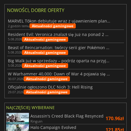
NOWOŚCI, DOBRE OFERTY
MARVEL Tōkon debiutuje wraz z ujawnieniem planu rozwoju na pierwszy rok
Aktualności gamingowe
2 godzin temu
Resident Evil: Veronica znalazł się już na ponad 2 milionach list życzeń
Aktualności gamingowe
5.08.2026
Beast of Reincarnation: twórcy serii gier Pokémon wkraczają na nową ścieżkę
Aktualności gamingowe
5.08.2026
Big Walk już w sprzedaży – podróż oparta na przyjaźni
Aktualności gamingowe
5.08.2026
W Warhammer 40,000: Dawn of War 4 pojawia się frakcja Nekronów
Aktualności gamingowe
30.07.2026
Oficjalnie ogłoszono DLC Nioh 3: Hell Rising
Aktualności gamingowe
29.07.2026
NAJCZĘŚCIEJ WYBIERANE
Assassin's Creed Black Flag Resynced
170.96zł
Kinguin
Halo Campaign Evolved
121.85zł