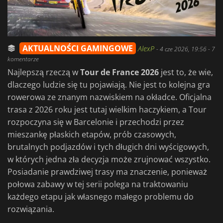
AKTUALNOŚCI GAMINGOWE
AlexP
-
4 cze 2026, 19:56
- 7
komentarze
Najlepszą rzeczą w
Tour de France 2026
jest to, że wie,
dlaczego ludzie się tu pojawiają. Nie jest to kolejna gra
rowerowa ze znanym nazwiskiem na okładce. Oficjalna
trasa z 2026 roku jest tutaj wielkim haczykiem, a Tour
rozpoczyna się w Barcelonie i przechodzi przez
mieszankę płaskich etapów, prób czasowych,
brutalnych podjazdów i tych długich dni wyścigowych,
w których jedna zła decyzja może zrujnować wszystko.
Posiadanie prawdziwej trasy ma znaczenie, ponieważ
połowa zabawy w tej serii polega na traktowaniu
każdego etapu jak własnego małego problemu do
rozwiązania.