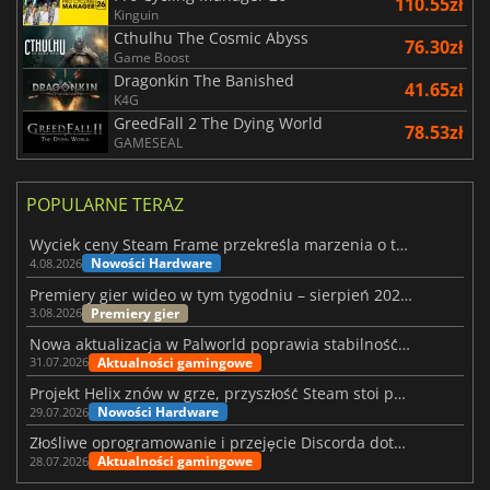
110.55zł
Kinguin
Cthulhu The Cosmic Abyss
76.30zł
Game Boost
Dragonkin The Banished
41.65zł
K4G
GreedFall 2 The Dying World
78.53zł
GAMESEAL
POPULARNE TERAZ
Wyciek ceny Steam Frame przekreśla marzenia o tanim zestawie VR
Nowości Hardware
4.08.2026
Premiery gier wideo w tym tygodniu – sierpień 2026 r. (32. tydzień)
Premiery gier
3.08.2026
Nowa aktualizacja w Palworld poprawia stabilność Sunreach i walk z bossami
Aktualności gamingowe
31.07.2026
Projekt Helix znów w grze, przyszłość Steam stoi pod znakiem zapytania
Nowości Hardware
29.07.2026
Złośliwe oprogramowanie i przejęcie Discorda dotknęły Meccha Chameleon
Aktualności gamingowe
28.07.2026