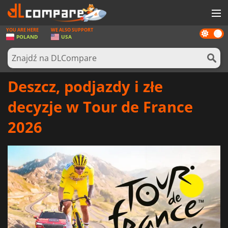
YOU ARE HERE
WE ALSO SUPPORT
Dark
GRY
POLAND
USA
mode
KARTY DO GIER
OPROGRAMOWANIE
Deszcz, podjazdy i złe
REWARDS
decyzje w Tour de France
SPRZĘT KOMPUTEROWY
2026
AKTUALNOŚCI
ZALOGUJ SIĘ LUB ZAREJESTRUJ