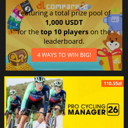
Featuring a total prize pool of
1,000 USDT
for the
top 10 players
on the
leaderboard.
4 WAYS TO WIN BIG!
110.55zł