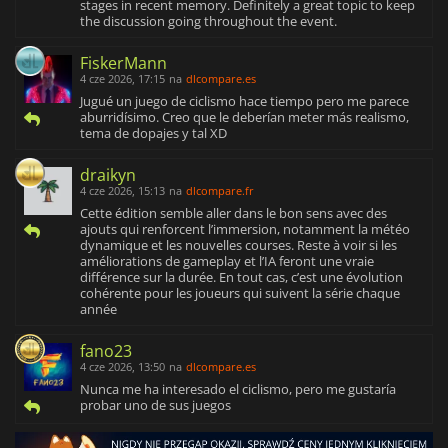
stages in recent memory. Definitely a great topic to keep
the discussion going throughout the event.
FiskerMann
4 cze 2026, 17:15
na
dlcompare.es
Jugué un juego de ciclismo hace tiempo pero me parece
aburridísimo. Creo que le deberían meter más realismo,
tema de dopajes y tal XD
draikyn
4 cze 2026, 15:13
na
dlcompare.fr
Cette édition semble aller dans le bon sens avec des
ajouts qui renforcent l’immersion, notamment la météo
dynamique et les nouvelles courses. Reste à voir si les
améliorations de gameplay et l’IA feront une vraie
différence sur la durée. En tout cas, c’est une évolution
cohérente pour les joueurs qui suivent la série chaque
année
fano23
4 cze 2026, 13:50
na
dlcompare.es
Nunca me ha interesado el ciclismo, pero me gustaría
probar uno de sus juegos