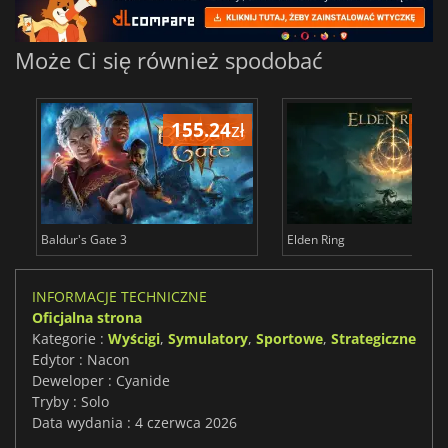
Może Ci się również spodobać
155.24
zł
175
Baldur's Gate 3
Elden Ring
INFORMACJE TECHNICZNE
Oficjalna strona
Kategorie :
Wyścigi
,
Symulatory
,
Sportowe
,
Strategiczne
Edytor : Nacon
Deweloper : Cyanide
Tryby : Solo
Data wydania : 4 czerwca 2026