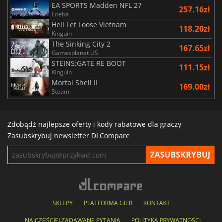
EA SPORTS Madden NFL 27
257.16zł
Eneba
Hell Let Loose Vietnam
118.20zł
Kinguin
The Sinking City 2
167.65zł
Gamesplanet US
STEINS;GATE RE BOOT
111.15zł
Kinguin
Mortal Shell II
169.00zł
Steam
Zdobądź najlepsze oferty i kody rabatowe dla graczy
Zasubskrybuj newsletter DLCompare
SKLEPY
PLATFORMA GIER
KONTAKT
NAJCZĘŚCIEJ ZADAWANE PYTANIA
POLITYKA PRYWATNOŚCI