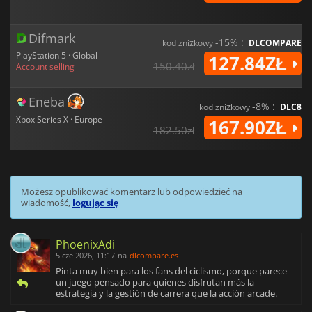
Difmark
-15% :
kod zniżkowy
DLCOMPARE
PlayStation 5 · Global
127.84ZŁ
150.40zł
Account selling
Eneba
-8% :
kod zniżkowy
DLC8
Xbox Series X · Europe
167.90ZŁ
182.50zł
Możesz opublikować komentarz lub odpowiedzieć na
wiadomość,
logując się
PhoenixAdi
5 cze 2026, 11:17
na
dlcompare.es
Pinta muy bien para los fans del ciclismo, porque parece
un juego pensado para quienes disfrutan más la
estrategia y la gestión de carrera que la acción arcade.