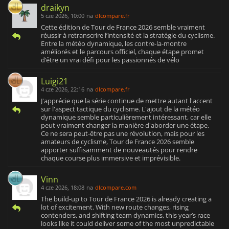
draikyn
5 cze 2026, 10:00
na
dlcompare.fr
Cette édition de Tour de France 2026 semble vraiment
réussir à retranscrire l’intensité et la stratégie du cyclisme.
Entre la météo dynamique, les contre-la-montre
améliorés et le parcours officiel, chaque étape promet
d’être un vrai défi pour les passionnés de vélo
Luigi21
4 cze 2026, 22:16
na
dlcompare.fr
J'apprécie que la série continue de mettre autant l'accent
sur l'aspect tactique du cyclisme. L'ajout de la météo
dynamique semble particulièrement intéressant, car elle
peut vraiment changer la manière d'aborder une étape.
Ce ne sera peut-être pas une révolution, mais pour les
amateurs de cyclisme, Tour de France 2026 semble
apporter suffisamment de nouveautés pour rendre
chaque course plus immersive et imprévisible.
Vinn
4 cze 2026, 18:08
na
dlcompare.com
The build‑up to Tour de France 2026 is already creating a
lot of excitement. With new route changes, rising
contenders, and shifting team dynamics, this year’s race
looks like it could deliver some of the most unpredictable