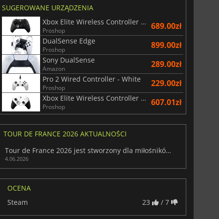
SUGEROWANE URZĄDZENIA
Xbox Elite Wireless Controller Series 2 - Black
689.00zł
Proshop
DualSense Edge
899.00zł
Proshop
Sony DualSense
289.00zł
Amazon
Pro 2 Wired Controller - White
229.00zł
Proshop
Xbox Elite Wireless Controller Series 2 - White
607.01zł
Proshop
TOUR DE FRANCE 2026 AKTUALNOŚCI
Tour de France 2026 jest stworzony dla miłośników kolarstwa i emocji
4.06.2026
OCENA
Steam
23
/ 7