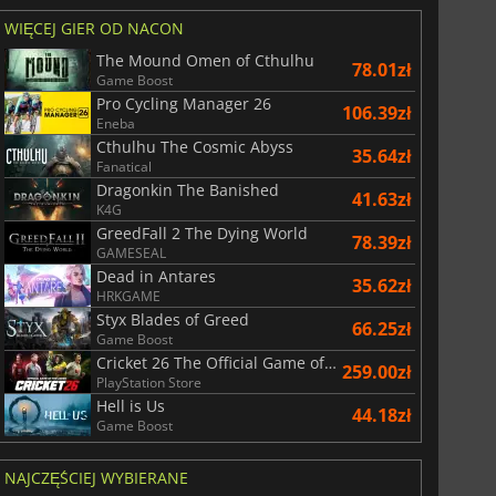
WIĘCEJ GIER OD NACON
The Mound Omen of Cthulhu
78.01zł
Game Boost
Pro Cycling Manager 26
106.39zł
Eneba
Cthulhu The Cosmic Abyss
35.64zł
Fanatical
Dragonkin The Banished
41.63zł
K4G
GreedFall 2 The Dying World
78.39zł
GAMESEAL
Dead in Antares
35.62zł
HRKGAME
Styx Blades of Greed
66.25zł
Game Boost
Cricket 26 The Official Game of the Ashes
259.00zł
PlayStation Store
Hell is Us
44.18zł
Game Boost
NAJCZĘŚCIEJ WYBIERANE