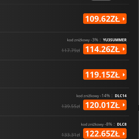
109.62ZŁ
-3% :
kod zniżkowy
YU3SUMMER
114.26ZŁ
117.79zł
119.15ZŁ
-14% :
kod zniżkowy
DLC14
120.01ZŁ
139.55zł
-8% :
kod zniżkowy
DLC8
122.65ZŁ
133.31zł