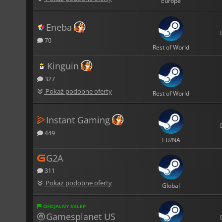
Europe
Eneba
70
Rest of World
Kinguin
327
Pokaż podobne oferty
Rest of World
Instant Gaming
449
EU/NA
G2A
311
Pokaż podobne oferty
Global
OFICJALNY SKLEP
Gamesplanet US