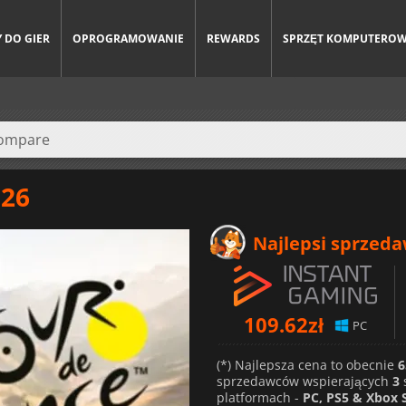
 DO GIER
OPROGRAMOWANIE
REWARDS
SPRZĘT KOMPUTERO
026
Najlepsi sprzed
109.62
zł
PC
(*) Najlepsza cena to obecnie
6
sprzedawców wspierających
3
platformach -
PC, PS5 & Xbox S