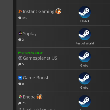
Instant Gaming
449
EU/NA
Yuplay
2
Rest of World
OFICJALNY SKLEP
Gamesplanet US
5
Global
Game Boost
0
Global
Eneba
70
Pokaż podobne oferty