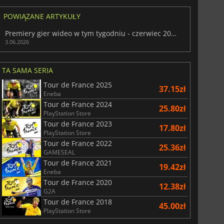
POWIĄZANE ARTYKUŁY
Premiery gier wideo w tym tygodniu - czerwiec 2026 (tydzień 23)
3.06.2026
TA SAMA SERIA
Tour de France 2025
37.15zł
Eneba
Tour de France 2024
25.80zł
PlayStation Store
156.56
zł
175.00
zł
Tour de France 2023
17.80zł
PlayStation Store
Tour de France 2022
25.36zł
GAMESEAL
Tour de France 2021
19.42zł
r's Gate 3
Elden Ring
Eneba
Tour de France 2020
12.38zł
G2A
Tour de France 2018
45.00zł
PlayStation Store