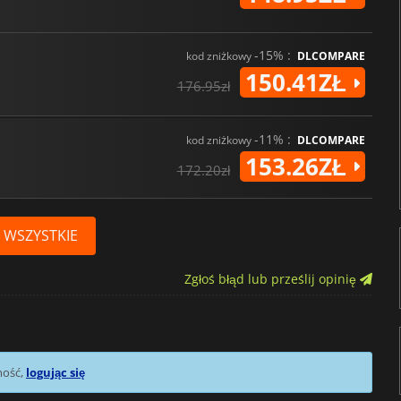
-15% :
kod zniżkowy
DLCOMPARE
150.41ZŁ
176.95zł
-11% :
kod zniżkowy
DLCOMPARE
153.26ZŁ
172.20zł
 WSZYSTKIE
Zgłoś błąd lub prześlij opinię
mość,
logując się