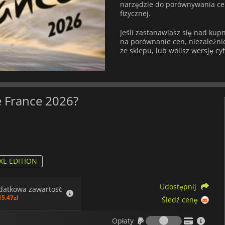
narzędzie do porównywania ce
fizycznej.
Jeśli zastanawiasz się nad ku
na porównanie cen, niezależnie 
ze sklepu, lub wolisz wersję cy
e France 2026?
XE EDITION
Udostępnij
datkowa zawartość
15.47zł
Śledź cenę
Opłaty
Opłaty