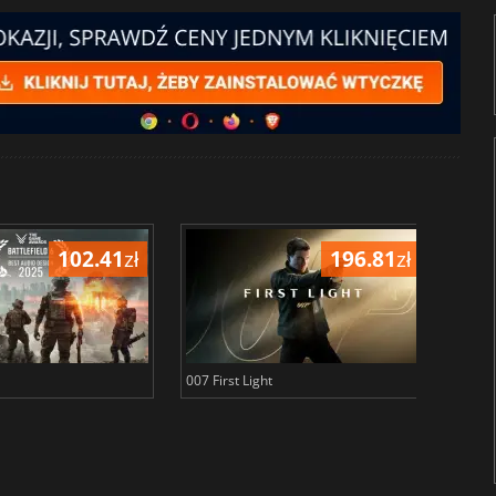
102.41
zł
196.81
zł
007 First Light
Baldu