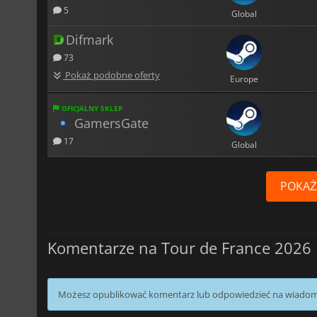
5
Global
Difmark
73
Pokaż podobne oferty
Europe
OFICJALNY SKLEP
GamersGate
17
Global
POKAŻ
Komentarze na Tour de France 2026
Możesz opublikować komentarz lub odpowiedzieć na wiado