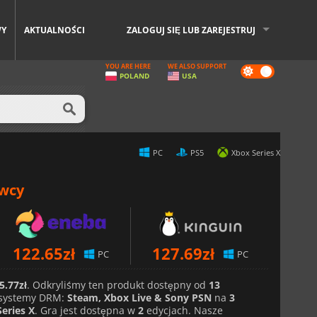
WY
AKTUALNOŚCI
ZALOGUJ SIĘ LUB ZAREJESTRUJ
YOU ARE HERE
WE ALSO SUPPORT
Dark
POLAND
USA
mode
PC
PS5
Xbox Series X
awcy
122.65
zł
127.69
zł
PC
PC
5.77zł
. Odkryliśmy ten produkt dostępny od
13
systemy DRM:
Steam, Xbox Live & Sony PSN
na
3
eries X
. Gra jest dostępna w
2
edycjach. Nasze