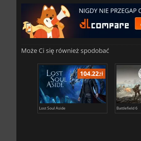
Może Ci się również spodobać
104.22
zł
Lost Soul Aside
Battlefield 6