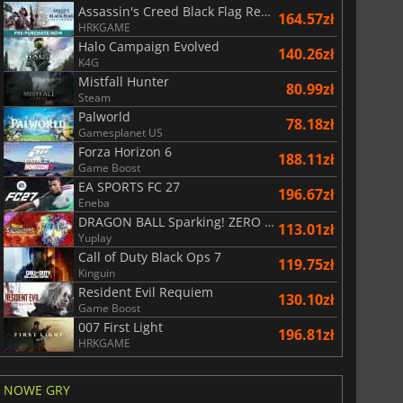
Assassin's Creed Black Flag Resynced
164.57zł
HRKGAME
Halo Campaign Evolved
140.26zł
K4G
Mistfall Hunter
80.99zł
Steam
Palworld
78.18zł
Gamesplanet US
Forza Horizon 6
188.11zł
Game Boost
EA SPORTS FC 27
196.67zł
Eneba
DRAGON BALL Sparking! ZERO Super Limit Breaking NEO
113.01zł
Yuplay
Call of Duty Black Ops 7
119.75zł
Kinguin
Resident Evil Requiem
130.10zł
Game Boost
007 First Light
196.81zł
HRKGAME
NOWE GRY