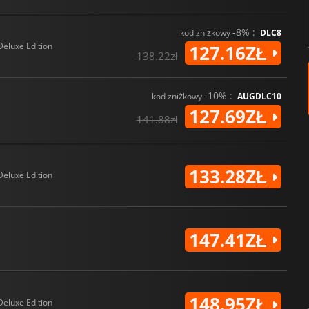
-8% :
kod zniżkowy
DLC8
Deluxe Edition
127.16ZŁ
138.22zł
-10% :
kod zniżkowy
AUGDLC10
127.69ZŁ
141.88zł
133.28ZŁ
Deluxe Edition
147.41ZŁ
148.95ZŁ
Deluxe Edition