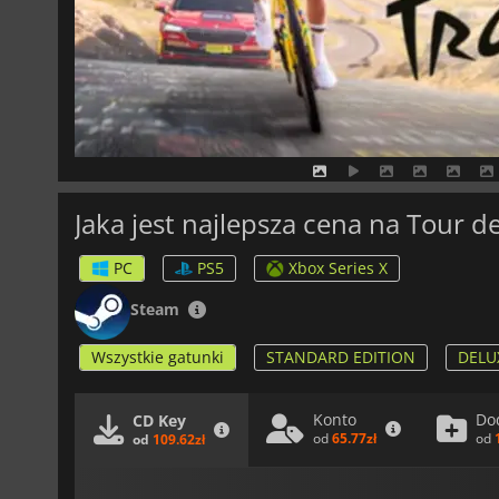
Jaka jest najlepsza cena na Tour d
PC
PS5
Xbox Series X
Steam
Wszystkie gatunki
STANDARD EDITION
DELU
Konto
Do
CD Key
od
65.77zł
od
od
109.62zł