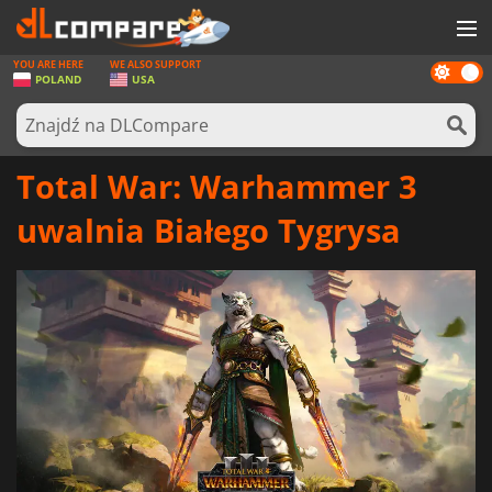
YOU ARE HERE
WE ALSO SUPPORT
Dark
GRY
POLAND
USA
mode
KARTY DO GIER
OPROGRAMOWANIE
Total War: Warhammer 3
REWARDS
uwalnia Białego Tygrysa
SPRZĘT KOMPUTEROWY
AKTUALNOŚCI
ZALOGUJ SIĘ LUB ZAREJESTRUJ