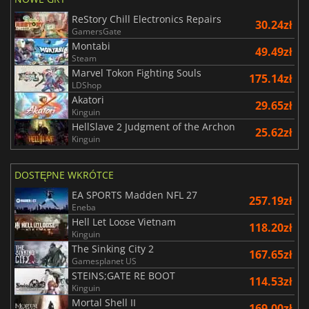
ReStory Chill Electronics Repairs
30.24zł
GamersGate
Montabi
49.49zł
Steam
Marvel Tokon Fighting Souls
175.14zł
LDShop
Akatori
29.65zł
Kinguin
HellSlave 2 Judgment of the Archon
25.62zł
Kinguin
DOSTĘPNE WKRÓTCE
EA SPORTS Madden NFL 27
257.19zł
Eneba
Hell Let Loose Vietnam
118.20zł
Kinguin
The Sinking City 2
167.65zł
Gamesplanet US
STEINS;GATE RE BOOT
114.53zł
Kinguin
Mortal Shell II
169.00zł