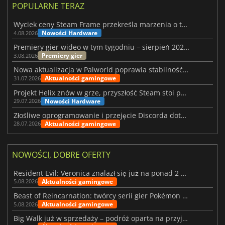
POPULARNE TERAZ
Wyciek ceny Steam Frame przekreśla marzenia o tanim zestawie VR
Nowości Hardware
4.08.2026
Premiery gier wideo w tym tygodniu – sierpień 2026 r. (32. tydzień)
Premiery gier
3.08.2026
Nowa aktualizacja w Palworld poprawia stabilność Sunreach i walk z bossami
Aktualności gamingowe
31.07.2026
Projekt Helix znów w grze, przyszłość Steam stoi pod znakiem zapytania
Nowości Hardware
29.07.2026
Złośliwe oprogramowanie i przejęcie Discorda dotknęły Meccha Chameleon
Aktualności gamingowe
28.07.2026
NOWOŚCI, DOBRE OFERTY
Resident Evil: Veronica znalazł się już na ponad 2 milionach list życzeń
Aktualności gamingowe
5.08.2026
Beast of Reincarnation: twórcy serii gier Pokémon wkraczają na nową ścieżkę
Aktualności gamingowe
5.08.2026
Big Walk już w sprzedaży – podróż oparta na przyjaźni