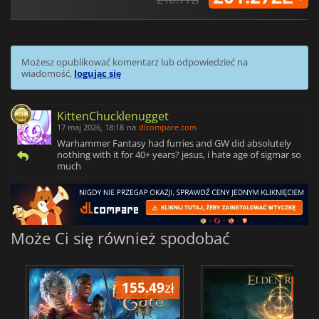
Możesz opublikować komentarz lub odpowiedzieć na
wiadomość,
logując się
KittenChucklenugget
17 maj 2026, 18:18
na
dlcompare.com
Warhammer Fantasy had furries and GW did absolutely
nothing with it for 40+ years? jesus, i hate age of sigmar so
much
Może Ci się również spodobać
155.49
zł
175