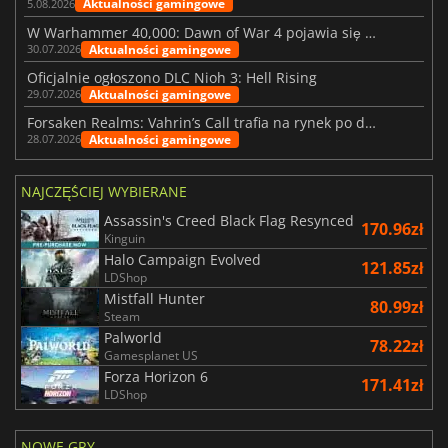
Aktualności gamingowe
5.08.2026
W Warhammer 40,000: Dawn of War 4 pojawia się frakcja Nekronów
Aktualności gamingowe
30.07.2026
Oficjalnie ogłoszono DLC Nioh 3: Hell Rising
Aktualności gamingowe
29.07.2026
Forsaken Realms: Vahrin’s Call trafia na rynek po dziesięciu latach prac
Aktualności gamingowe
28.07.2026
NAJCZĘŚCIEJ WYBIERANE
Assassin's Creed Black Flag Resynced
170.96zł
Kinguin
Halo Campaign Evolved
121.85zł
LDShop
Mistfall Hunter
80.99zł
Steam
Palworld
78.22zł
Gamesplanet US
Forza Horizon 6
171.41zł
LDShop
NOWE GRY