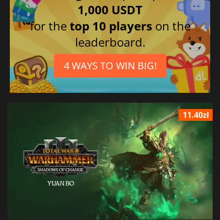
1,000 USDT
for the
top 10 players
on the
leaderboard.
4 WAYS TO WIN BIG!
11.40zł