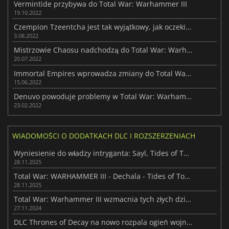
Vermintide przybywa do Total War: Warhammer III
19.10.2022
Czempion Tzeentcha jest tak wyjątkowy, jak oczekiwano w Total War: Warhammer III
3.08.2022
Mistrzowie Chaosu nadchodzą do Total War: Warhammer III
20.07.2022
Immortal Empires wprowadza zmiany do Total War: Warhammer III tego lata
15.06.2022
Denuvo powoduje problemy w Total War: Warhammer III
23.02.2022
WIADOMOŚCI O DODATKACH DLC I ROZSZERZENIACH
Wyniesienie do władzy intryganta: Sayl, Tides of Torment
28.11.2025
Total War: WARHAMMER III - Dechala - Tides of Torment
28.11.2025
Total War: Warhammer III wzmacnia tych złych dzięki Omens of Destruction
27.11.2024
DLC Thrones of Decay na nowo rozpala ogień wojny w Total War: Warhammer III