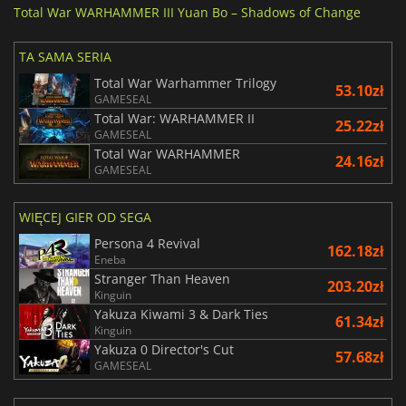
Total War WARHAMMER III Yuan Bo – Shadows of Change
TA SAMA SERIA
Total War Warhammer Trilogy
53.10zł
GAMESEAL
Total War: WARHAMMER II
25.22zł
GAMESEAL
Total War WARHAMMER
24.16zł
GAMESEAL
WIĘCEJ GIER OD SEGA
Persona 4 Revival
162.18zł
Eneba
Stranger Than Heaven
203.20zł
Kinguin
Yakuza Kiwami 3 & Dark Ties
61.34zł
Kinguin
Yakuza 0 Director's Cut
57.68zł
GAMESEAL