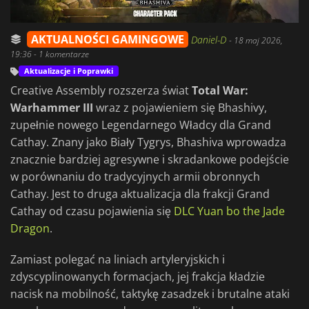
AKTUALNOŚCI GAMINGOWE
Daniel-D
-
18 maj 2026,
19:36
- 1 komentarze
Aktualizacje i Poprawki
Creative Assembly rozszerza świat
Total War:
Warhammer III
wraz z pojawieniem się Bhashivy,
zupełnie nowego Legendarnego Władcy dla Grand
Cathay. Znany jako Biały Tygrys, Bhashiva wprowadza
znacznie bardziej agresywne i skradankowe podejście
w porównaniu do tradycyjnych armii obronnych
Cathay. Jest to druga aktualizacja dla frakcji Grand
Cathay od czasu pojawienia się
DLC Yuan bo the Jade
Dragon
.
Zamiast polegać na liniach artyleryjskich i
zdyscyplinowanych formacjach, jej frakcja kładzie
nacisk na mobilność, taktykę zasadzek i brutalne ataki