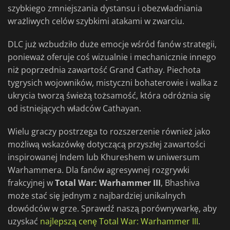
szybkiego zmniejszania dystansu i obezwładniania
wrażliwych celów szybkimi atakami w zwarciu.
DLC już wzbudziło duże emocje wśród fanów strategii,
ponieważ oferuje coś wizualnie i mechanicznie innego
niż poprzednia zawartość Grand Cathay. Piechota
tygrysich wojowników, mistyczni bohaterowie i walka z
ukrycia tworzą świeżą tożsamość, która odróżnia się
od istniejących władców Cathayan.
Wielu graczy postrzega to rozszerzenie również jako
możliwą wskazówkę dotyczącą przyszłej zawartości
inspirowanej Indem lub Khureshem w uniwersum
Warhammera. Dla fanów agresywnej rozgrywki
frakcyjnej w
Total War: Warhammer III
, Bhashiva
może stać się jednym z najbardziej unikalnych
dowódców w grze. Sprawdź naszą porównywarkę, aby
uzyskać
najlepszą cenę Total War: Warhammer III
.