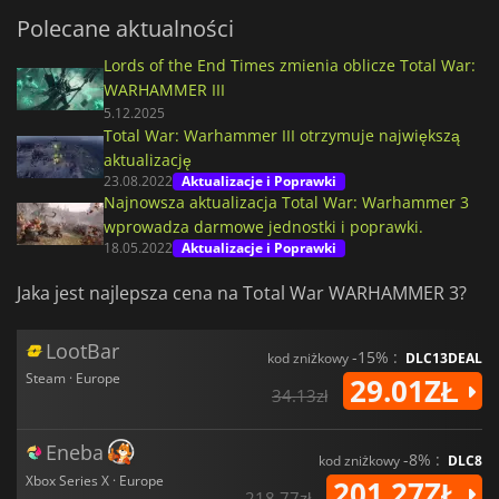
Polecane aktualności
Lords of the End Times zmienia oblicze Total War:
WARHAMMER III
5.12.2025
Total War: Warhammer III otrzymuje największą
aktualizację
23.08.2022
Aktualizacje i Poprawki
Najnowsza aktualizacja Total War: Warhammer 3
wprowadza darmowe jednostki i poprawki.
18.05.2022
Aktualizacje i Poprawki
Jaka jest najlepsza cena na Total War WARHAMMER 3?
LootBar
-15% :
kod zniżkowy
DLC13DEAL
Steam · Europe
29.01ZŁ
34.13zł
Eneba
-8% :
kod zniżkowy
DLC8
Xbox Series X · Europe
201.27ZŁ
218.77zł