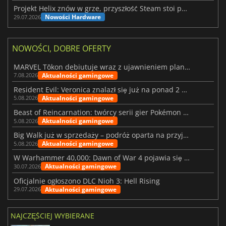
Projekt Helix znów w grze, przyszłość Steam stoi pod znakiem zapytania
Nowości Hardware
29.07.2026
NOWOŚCI, DOBRE OFERTY
MARVEL Tōkon debiutuje wraz z ujawnieniem planu rozwoju na pierwszy rok
Aktualności gamingowe
7.08.2026
Resident Evil: Veronica znalazł się już na ponad 2 milionach list życzeń
Aktualności gamingowe
5.08.2026
Beast of Reincarnation: twórcy serii gier Pokémon wkraczają na nową ścieżkę
Aktualności gamingowe
5.08.2026
Big Walk już w sprzedaży – podróż oparta na przyjaźni
Aktualności gamingowe
5.08.2026
W Warhammer 40,000: Dawn of War 4 pojawia się frakcja Nekronów
Aktualności gamingowe
30.07.2026
Oficjalnie ogłoszono DLC Nioh 3: Hell Rising
Aktualności gamingowe
29.07.2026
NAJCZĘŚCIEJ WYBIERANE