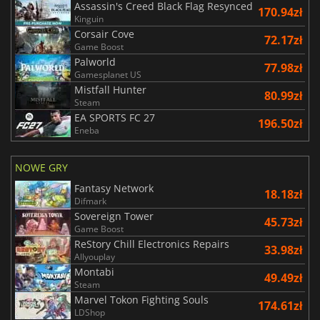
Assassin's Creed Black Flag Resynced
170.94zł
Kinguin
Corsair Cove
72.17zł
Game Boost
Palworld
77.98zł
Gamesplanet US
Mistfall Hunter
80.99zł
Steam
EA SPORTS FC 27
196.50zł
Eneba
NOWE GRY
Fantasy Network
18.18zł
Difmark
Sovereign Tower
45.73zł
Game Boost
ReStory Chill Electronics Repairs
33.98zł
Allyouplay
Montabi
49.49zł
Steam
Marvel Tokon Fighting Souls
174.61zł
LDShop