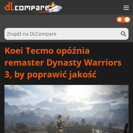
Dark
GRY
mode
KARTY DO GIER
OPROGRAMOWANIE
Koei Tecmo opóźnia
REWARDS
remaster Dynasty Warriors
SPRZĘT KOMPUTEROWY
3, by poprawić jakość
AKTUALNOŚCI