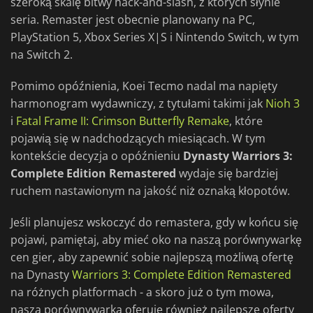
szeroką skalę bitwy hack-and-slash, z których słynie
seria. Remaster jest obecnie planowany na PC,
PlayStation 5, Xbox Series X|S i Nintendo Switch, w tym
na Switch 2.
Pomimo opóźnienia, Koei Tecmo nadal ma napięty
harmonogram wydawniczy, z tytułami takimi jak
Nioh 3
i
Fatal Frame II: Crimson Butterfly Remake
, które
pojawią się w nadchodzących miesiącach. W tym
kontekście decyzja o opóźnieniu
Dynasty Warriors 3:
Complete Edition Remastered
wydaje się bardziej
ruchem nastawionym na jakość niż oznaką kłopotów.
Jeśli planujesz wskoczyć do remastera, gdy w końcu się
pojawi, pamiętaj, aby mieć oko na naszą porównywarkę
cen gier, aby zapewnić sobie najlepszą możliwą ofertę
na Dynasty
Warriors 3: Complete Edition Remastered
na różnych platformach - a skoro już o tym mowa,
nasza porównywarka oferuje również najlepsze oferty