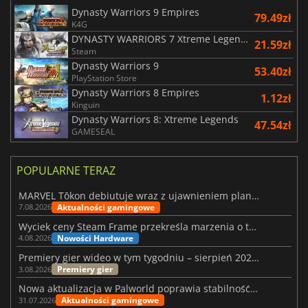
Dynasty Warriors 9 Empires
79.49zł
K4G
DYNASTY WARRIORS 7 Xtreme Legends Definitive Edition
21.59zł
Steam
Dynasty Warriors 9
53.40zł
PlayStation Store
Dynasty Warriors 8 Empires
1.12zł
Kinguin
Dynasty Warriors 8: Xtreme Legends
47.54zł
GAMESEAL
POPULARNE TERAZ
MARVEL Tōkon debiutuje wraz z ujawnieniem planu rozwoju na pierwszy rok
Aktualności gamingowe
7.08.2026
Wyciek ceny Steam Frame przekreśla marzenia o tanim zestawie VR
Nowości Hardware
4.08.2026
Premiery gier wideo w tym tygodniu – sierpień 2026 r. (32. tydzień)
Premiery gier
3.08.2026
Nowa aktualizacja w Palworld poprawia stabilność Sunreach i walk z bossami
Aktualności gamingowe
31.07.2026