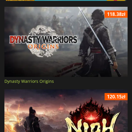
118.38zł
Dynasty Warriors Origins
120.15zł