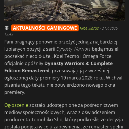
AKTUALNOŚCI GAMINGOWE
Rine Ikarus
-
2 lut 2026,
12:43
Fani pragnący ponownie przeżyć jedną z najbardziej
lubianych pozycji z serii
Dynasty Warriors
będą musieli
poczekać nieco dłużej. Koei Tecmo i Omega Force
oficjalnie opóźniły
Dynasty Warriors 3: Complete
Edition Remastered
, przesuwając ją z wcześniej
ogłoszonej daty premiery 19 marca 2026 roku. W chwili
pisania tego tekstu nie potwierdzono nowego okna
premiery.
Ogłoszenie
zostało udostępnione za pośrednictwem
mediów społecznościowych, wraz z oświadczeniem
producenta Tomohiko Sho, który podkreślił, że decyzja
została podjęta w celu zapewnienia, że remaster spełni