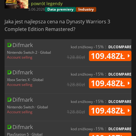
- powrót legendy
5.06.2026
Data premiery
Industry
Jaka jest najlepsza cena na Dynasty Warriors 3
Complete Edition Remastered?
Difmark
-15% :
kod zniżkowy
DLCOMPARE
Nintendo Switch 2 · Global
109.48ZŁ
128.80zł
Account selling
Difmark
-15% :
kod zniżkowy
DLCOMPARE
Xbox Series X · Global
109.48ZŁ
128.80zł
Account selling
Difmark
-15% :
kod zniżkowy
DLCOMPARE
Nintendo Switch · Global
109.48ZŁ
128.80zł
Account selling
Difmark
-15% :
kod zniżkowy
DLCOMPARE
PlayStation 5 · Global