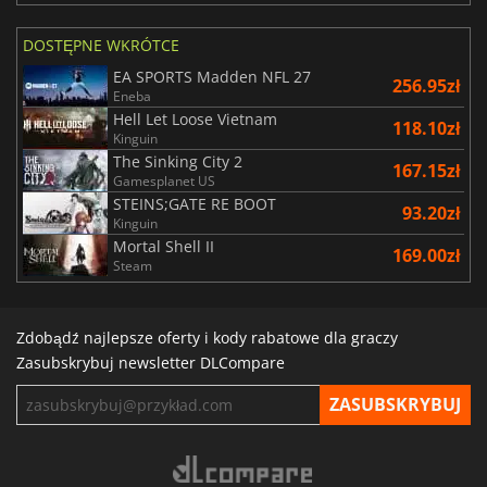
DOSTĘPNE WKRÓTCE
EA SPORTS Madden NFL 27
256.95zł
Eneba
Hell Let Loose Vietnam
118.10zł
Kinguin
The Sinking City 2
167.15zł
Gamesplanet US
STEINS;GATE RE BOOT
93.20zł
Kinguin
Mortal Shell II
169.00zł
Steam
Zdobądź najlepsze oferty i kody rabatowe dla graczy
Zasubskrybuj newsletter DLCompare