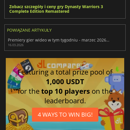
Zobacz szczegóły i ceny gry Dynasty Warriors 3
Complete Edition Remastered
POWIĄZANE ARTYKUŁY
Premiery gier wideo w tym tygodniu - marzec 2026 (tydzień 12)
16.03.2026
Featuring a total prize pool of
1,000 USDT
for the
top 10 players
on the
leaderboard.
4 WAYS TO WIN BIG!