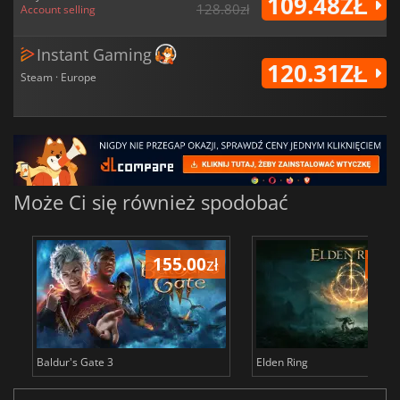
109.48ZŁ
128.80zł
Account selling
Instant Gaming
120.31ZŁ
Steam · Europe
Może Ci się również spodobać
155.00
zł
175
Baldur's Gate 3
Elden Ring