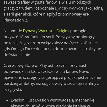
zawsze trafiały w gusta fanów, a wielu młodszych
graczy z trudem rozpoznaje
Dynasty
Warriors
jako jedną
z serii gier akcji, które niegdyś zdominowały erę
PlayStation 2.
Na tym tle
Dynasty Warriors: Origins
pomogło
przywrócić zaufanie do serii. Pozytywny odbiór gry
pokazał, że graczom wciąż zależy na
Dynasty
Warriors
,
gdy Omega Force dostarcza dopracowane i atrakcyjne
doświadczenie.
Czerwcowy State of Play ostatecznie przyniósł
odpowiedź, na którą czekało wielu fanów. Nowo
ujawnione szczegóły sugerują, że projekt jest znacznie
bardziej ambitny, niż sugerowały wcześniejsze filmy z
rozgrywki:
Evasion i Just Evasion wprowadzają mechanikę
aktywnych uników, która nigdy nie istniała w