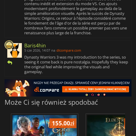
contenu inédit et extension du mode VS. Ces ajouts
modernisent profondément le gameplay au-delà de la
simple amélioration visuelle. Après le succès de Dynasty
Warriors: Origins, ce retour à l'épisode considéré comme
le fondement de l'âge d'or de la série est perçu par de
nombreux fans comme un possible premier pas vers une
renaissance plus large de la franchise.
Baris4hin
5 cze 2026, 14:07
na
dlcompare.com
Dynasty Warriors 3 was my introduction to the series, so
seeing it come back is pure nostalgia. Hopefully they keep
the original feel while improving the visuals and
gameplay.
Może Ci się również spodobać
155.00
zł
175