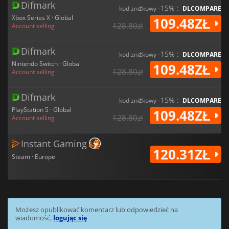
Difmark
-15% :
kod zniżkowy
DLCOMPARE
Xbox Series X · Global
109.48ZŁ
128.80zł
Account selling
Difmark
-15% :
kod zniżkowy
DLCOMPARE
Nintendo Switch · Global
109.48ZŁ
128.80zł
Account selling
Difmark
-15% :
kod zniżkowy
DLCOMPARE
PlayStation 5 · Global
109.48ZŁ
128.80zł
Account selling
Instant Gaming
120.31ZŁ
Steam · Europe
Możesz opublikować komentarz lub odpowiedzieć na
wiadomość,
logując się