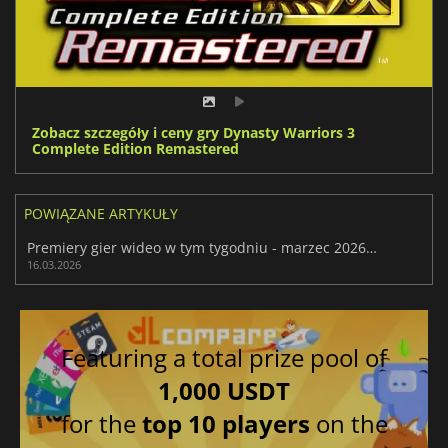
Zobacz szczegóły i ceny gry Dynasty Warriors 3
Complete Edition Remastered
POWIĄZANE ARTYKUŁY
Premiery gier wideo w tym tygodniu - marzec 2026 (tydzień 12)
16.03.2026
Featuring a total prize pool of
1,000 USDT
for the
top 10 players
on the