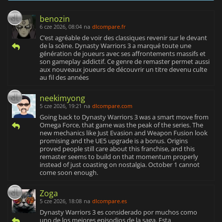
benozin
6 cze 2026, 08:04
na
dlcompare.fr
C’est agréable de voir des classiques revenir sur le devant
de la scène. Dynasty Warriors 3 a marqué toute une
génération de joueurs avec ses affrontements massifs et
son gameplay addictif. Ce genre de remaster permet aussi
aux nouveaux joueurs de découvrir un titre devenu culte
au fil des années
neekimyong
5 cze 2026, 19:21
na
dlcompare.com
Going back to Dynasty Warriors 3 was a smart move from
Omega Force, that game was the peak of the series. The
new mechanics like Just Evasion and Weapon Fusion look
promising and the UE5 upgrade is a bonus. Origins
proved people still care about this franchise, and this
remaster seems to build on that momentum properly
instead of just coasting on nostalgia. October 1 cannot
come soon enough.
Zoga
5 cze 2026, 18:08
na
dlcompare.es
Dynasty Warriors 3 es considerado por muchos como
uno de los mejores episodios de la saga. Esta