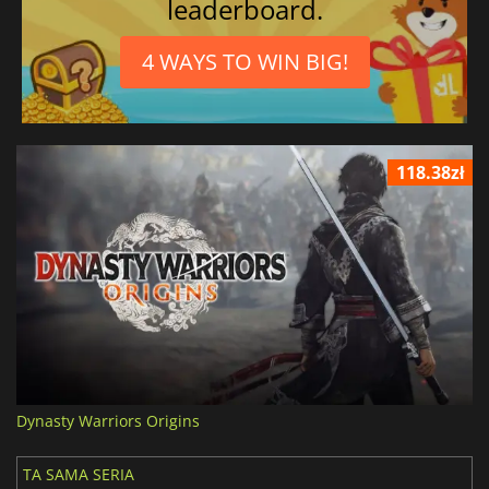
leaderboard.
4 WAYS TO WIN BIG!
118.38zł
Dynasty Warriors Origins
TA SAMA SERIA