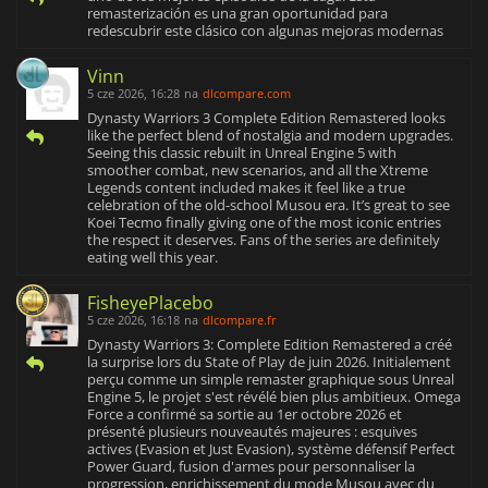
remasterización es una gran oportunidad para
redescubrir este clásico con algunas mejoras modernas
Vinn
5 cze 2026, 16:28
na
dlcompare.com
Dynasty Warriors 3 Complete Edition Remastered looks
like the perfect blend of nostalgia and modern upgrades.
Seeing this classic rebuilt in Unreal Engine 5 with
smoother combat, new scenarios, and all the Xtreme
Legends content included makes it feel like a true
celebration of the old-school Musou era. It’s great to see
Koei Tecmo finally giving one of the most iconic entries
the respect it deserves. Fans of the series are definitely
eating well this year.
FisheyePlacebo
5 cze 2026, 16:18
na
dlcompare.fr
Dynasty Warriors 3: Complete Edition Remastered a créé
la surprise lors du State of Play de juin 2026. Initialement
perçu comme un simple remaster graphique sous Unreal
Engine 5, le projet s'est révélé bien plus ambitieux. Omega
Force a confirmé sa sortie au 1er octobre 2026 et
présenté plusieurs nouveautés majeures : esquives
actives (Evasion et Just Evasion), système défensif Perfect
Power Guard, fusion d'armes pour personnaliser la
progression, enrichissement du mode Musou avec du