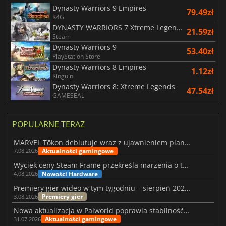
Dynasty Warriors 9 Empires
79.49zł
K4G
DYNASTY WARRIORS 7 Xtreme Legends Definitive Edition
21.59zł
Steam
Dynasty Warriors 9
53.40zł
PlayStation Store
Dynasty Warriors 8 Empires
1.12zł
Kinguin
Dynasty Warriors 8: Xtreme Legends
47.54zł
GAMESEAL
POPULARNE TERAZ
MARVEL Tōkon debiutuje wraz z ujawnieniem planu rozwoju na pierwszy rok
Aktualności gamingowe
7.08.2026
Wyciek ceny Steam Frame przekreśla marzenia o tanim zestawie VR
Nowości Hardware
4.08.2026
Premiery gier wideo w tym tygodniu – sierpień 2026 r. (32. tydzień)
Premiery gier
3.08.2026
Nowa aktualizacja w Palworld poprawia stabilność Sunreach i walk z bossami
Aktualności gamingowe
31.07.2026