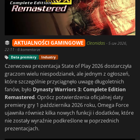
AKTUALNOŚCI GAMINGOWE
Cleonidas
-
5 cze 2026,
22:11
- 6 komentarze
Data premiery
Industry
Czerwcowa prezentacja State of Play 2026 dostarczyła
graczom wielu niespodzianek, ale jednym z ogłoszeń,
które szczególnie przyciągnęło uwagę długoletnich
fanów, było
Dynasty Warriors 3: Complete Edition
Remastered
. Oprócz potwierdzenia oficjalnej daty
premiery gry 1 października 2026 roku, Omega Force
ujawniła również kilka nowych funkcji i dodatków, które
nie zostały wyraźnie podkreślone w poprzednich
prezentacjach.