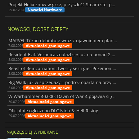
Projekt Helix znów w grze, przyszłość Steam stoi pod znakiem zapytania
Nowości Hardware
29.07.2026
NOWOŚCI, DOBRE OFERTY
MARVEL Tōkon debiutuje wraz z ujawnieniem planu rozwoju na pierwszy rok
Aktualności gamingowe
7.08.2026
Resident Evil: Veronica znalazł się już na ponad 2 milionach list życzeń
Aktualności gamingowe
5.08.2026
Beast of Reincarnation: twórcy serii gier Pokémon wkraczają na nową ścieżkę
Aktualności gamingowe
5.08.2026
Big Walk już w sprzedaży – podróż oparta na przyjaźni
Aktualności gamingowe
5.08.2026
W Warhammer 40,000: Dawn of War 4 pojawia się frakcja Nekronów
Aktualności gamingowe
30.07.2026
Oficjalnie ogłoszono DLC Nioh 3: Hell Rising
Aktualności gamingowe
29.07.2026
NAJCZĘŚCIEJ WYBIERANE