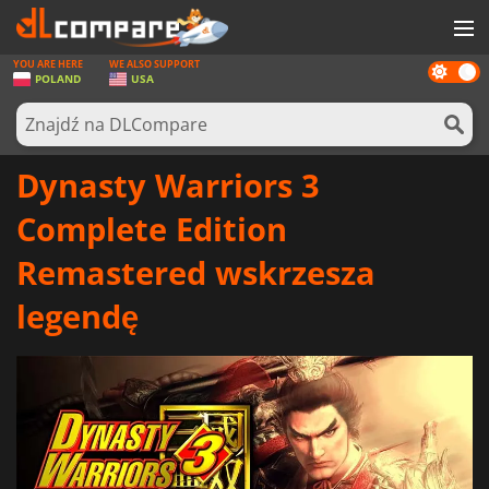
YOU ARE HERE
WE ALSO SUPPORT
Dark
GRY
POLAND
USA
mode
KARTY DO GIER
OPROGRAMOWANIE
Dynasty Warriors 3
REWARDS
Complete Edition
SPRZĘT KOMPUTEROWY
Remastered wskrzesza
AKTUALNOŚCI
legendę
ZALOGUJ SIĘ LUB ZAREJESTRUJ