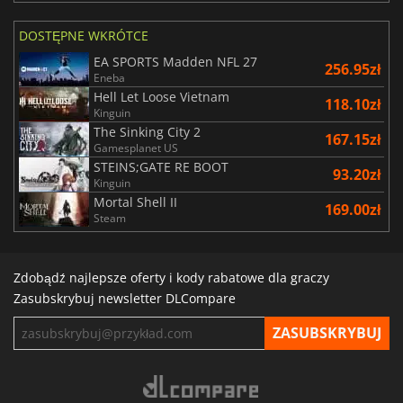
DOSTĘPNE WKRÓTCE
EA SPORTS Madden NFL 27
256.95zł
Eneba
Hell Let Loose Vietnam
118.10zł
Kinguin
The Sinking City 2
167.15zł
Gamesplanet US
STEINS;GATE RE BOOT
93.20zł
Kinguin
Mortal Shell II
169.00zł
Steam
Zdobądź najlepsze oferty i kody rabatowe dla graczy
Zasubskrybuj newsletter DLCompare