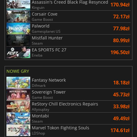
Assassin's Creed Black Flag Resynced
170.94zł
Kinguin
Corsair Cove
72.17zł
Game Boost
Palworld
77.98zł
Gamesplanet US
Mistfall Hunter
80.99zł
Steam
EA SPORTS FC 27
196.50zł
Eneba
NOWE GRY
Fantasy Network
18.18zł
Difmark
Sovereign Tower
45.73zł
Game Boost
ReStory Chill Electronics Repairs
33.98zł
Allyouplay
Montabi
49.49zł
Steam
Marvel Tokon Fighting Souls
174.61zł
LDShop