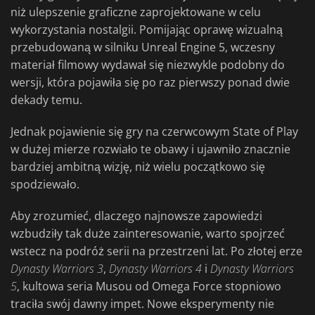
niż ulepszenie graficzne zaprojektowane w celu
wykorzystania nostalgii. Pomijając oprawę wizualną
przebudowaną w silniku Unreal Engine 5, wczesny
materiał filmowy wydawał się niezwykle podobny do
wersji, która pojawiła się po raz pierwszy ponad dwie
dekady temu.
Jednak pojawienie się gry na czerwcowym State of Play
w dużej mierze rozwiało te obawy i ujawniło znacznie
bardziej ambitną wizję, niż wielu początkowo się
spodziewało.
Aby zrozumieć, dlaczego najnowsze zapowiedzi
wzbudziły tak duże zainteresowanie, warto spojrzeć
wstecz na podróż serii na przestrzeni lat. Po złotej erze
Dynasty Warriors 3
,
Dynasty Warriors 4
i
Dynasty Warriors
5
, kultowa seria Musou od Omega Force stopniowo
traciła swój dawny impet. Nowe eksperymenty nie