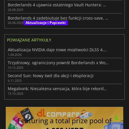
Borderlands 4 ujawnia ostatniego Vault Huntera: Harlowe the Gravitar
26.08.2025
Borderlands 4 zadebiutuje bez funkcji cross-save, która pojawi się później
Aktualizacje i Poprawki
26.08.2025
POWIĄZANE ARTYKUŁY
Aktualizacja NVIDIA daje nowe możliwości DLSS 4.5 i więcej funkcji
1.04.2026
Trzydniowy, ograniczony powrót Borderlands x Wonderlands Bundle w Humble
10.12.2025
Second Sun: Nowy świt dla akcji i eksploracji
6.11.2025
Megabonk: Niezależna sensacja, która bije rekordy popularności
13.10.2025
Featuring a total prize pool of