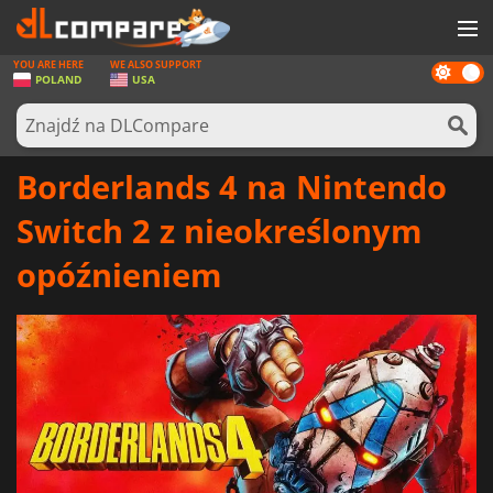
YOU ARE HERE
WE ALSO SUPPORT
Dark
GRY
POLAND
USA
mode
KARTY DO GIER
OPROGRAMOWANIE
Borderlands 4 na Nintendo
REWARDS
Switch 2 z nieokreślonym
SPRZĘT KOMPUTEROWY
opóźnieniem
AKTUALNOŚCI
ZALOGUJ SIĘ LUB ZAREJESTRUJ