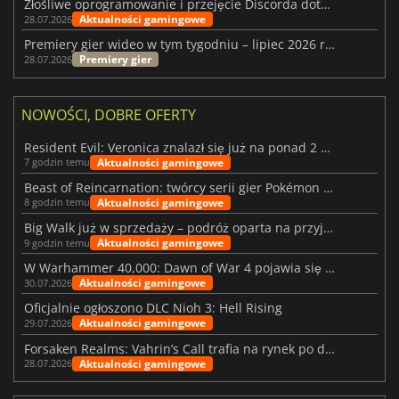
Złośliwe oprogramowanie i przejęcie Discorda dotknęły Meccha Chameleon
Aktualności gamingowe
28.07.2026
Premiery gier wideo w tym tygodniu – lipiec 2026 r. (tydzień 31)
Premiery gier
28.07.2026
NOWOŚCI, DOBRE OFERTY
Resident Evil: Veronica znalazł się już na ponad 2 milionach list życzeń
Aktualności gamingowe
7 godzin temu
Beast of Reincarnation: twórcy serii gier Pokémon wkraczają na nową ścieżkę
Aktualności gamingowe
8 godzin temu
Big Walk już w sprzedaży – podróż oparta na przyjaźni
Aktualności gamingowe
9 godzin temu
W Warhammer 40,000: Dawn of War 4 pojawia się frakcja Nekronów
Aktualności gamingowe
30.07.2026
Oficjalnie ogłoszono DLC Nioh 3: Hell Rising
Aktualności gamingowe
29.07.2026
Forsaken Realms: Vahrin’s Call trafia na rynek po dziesięciu latach prac
Aktualności gamingowe
28.07.2026