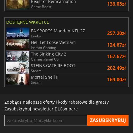
Beast of Reincarnation
136.05zł
Game Boost
DOSTĘPNE WKRÓTCE
EA SPORTS Madden NFL 27
257.20zł
Eneba
Hell Let Loose Vietnam
124.67zł
Instant Gaming
The Sinking City 2
167.67zł
Gamesplanet US
STEINS;GATE RE BOOT
202.49zł
Steam
Mortal Shell II
169.00zł
Steam
Zdobądź najlepsze oferty i kody rabatowe dla graczy
Zasubskrybuj newsletter DLCompare