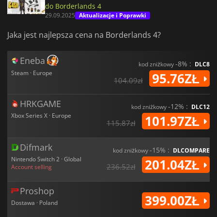
do Borderlands 4
29.09.2025
Aktualizacje i Poprawki
Jaka jest najlepsza cena na Borderlands 4?
Eneba
-8% :
kod zniżkowy
DLC8
Steam · Europe
95.76ZŁ
104.09zł
HRKGAME
-12% :
kod zniżkowy
DLC12
Xbox Series X · Europe
101.97ZŁ
115.87zł
Difmark
-15% :
kod zniżkowy
DLCOMPARE
Nintendo Switch 2 · Global
201.04ZŁ
236.52zł
Account selling
Proshop
399.00ZŁ
Dostawa · Poland