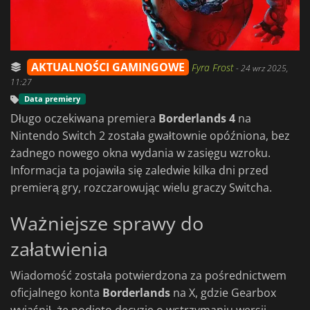
AKTUALNOŚCI GAMINGOWE
Fyra Frost
-
24 wrz 2025,
11:27
Data premiery
Długo oczekiwana premiera
Borderlands 4
na
Nintendo Switch 2 została gwałtownie opóźniona, bez
żadnego nowego okna wydania w zasięgu wzroku.
Informacja ta pojawiła się zaledwie kilka dni przed
premierą gry, rozczarowując wielu graczy Switcha.
Ważniejsze sprawy do
załatwienia
Wiadomość została potwierdzona za pośrednictwem
oficjalnego konta
Borderlands
na X, gdzie Gearbox