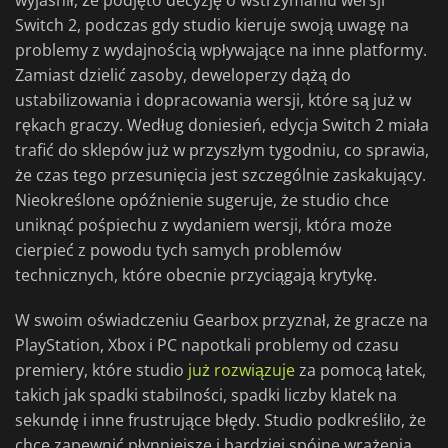
wyjaśnił, że podjęto decyzję o wstrzymaniu wersji
Switch 2, podczas gdy studio kieruje swoją uwagę na
problemy z wydajnością wpływające na inne platformy.
Zamiast dzielić zasoby, deweloperzy dążą do
ustabilizowania i dopracowania wersji, które są już w
rękach graczy. Według doniesień, edycja Switch 2 miała
trafić do sklepów już w przyszłym tygodniu, co sprawia,
że czas tego przesunięcia jest szczególnie zaskakujący.
Nieokreślone opóźnienie sugeruje, że studio chce
uniknąć pośpiechu z wydaniem wersji, która może
cierpieć z powodu tych samych problemów
technicznych, które obecnie przyciągają krytykę.
W swoim oświadczeniu Gearbox przyznał, że gracze na
PlayStation, Xbox i PC napotkali problemy od czasu
premiery, które studio
już rozwiązuje
za pomocą łatek,
takich jak spadki stabilności, spadki liczby klatek na
sekundę i inne frustrujące błędy. Studio podkreśliło, że
chce zapewnić płynniejsze i bardziej spójne wrażenia