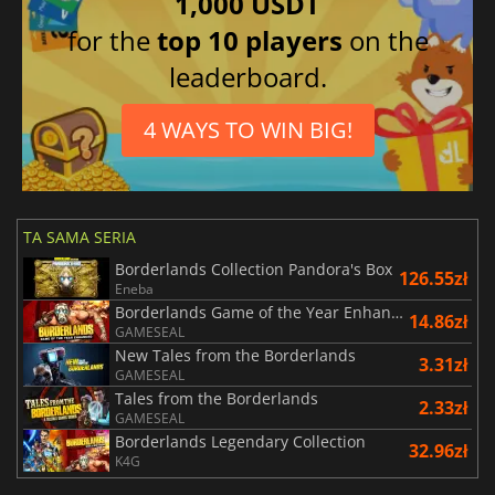
1,000 USDT
for the
top 10 players
on the
leaderboard.
4 WAYS TO WIN BIG!
TA SAMA SERIA
Borderlands Collection Pandora's Box
126.55zł
Eneba
Borderlands Game of the Year Enhanced
14.86zł
GAMESEAL
New Tales from the Borderlands
3.31zł
GAMESEAL
Tales from the Borderlands
2.33zł
GAMESEAL
Borderlands Legendary Collection
32.96zł
K4G