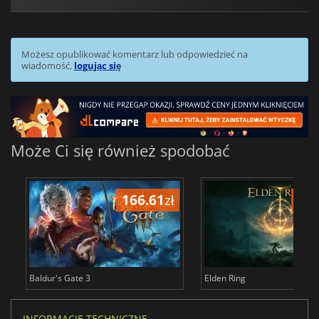
Możesz opublikować komentarz lub odpowiedzieć na
wiadomość,
logując się
Może Ci się również spodobać
166.61
zł
175
Baldur's Gate 3
Elden Ring
INFORMACJE TECHNICZNE