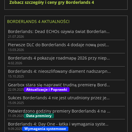
Zobacz szczegóły i ceny gry Borderlands 4
BORDERLANDS 4 AKTUALNOŚCI
Borderlands: Dead ECHOs ożywia świat Borderlands 4
21.07.2026
Pierwsze DLC do Borderlands 4 dodaje nową postać i nie tylko
13.03.2026
Borderlands 4 pokazuje roadmapę 2026 przy niepewności portu Switch 2
4.02.2026
Borderlands 4: nieoszlifowany diament nadszarpnięty problemami technicznymi
15.10.2025
Gearbox stara się naprawić trudną premierę Borderlands 4 na PC
Aktualizacje i Poprawki
22.09.2025
Sukces Borderlands 4 nie jest utrudniony przez jego wydajność na PC
15.09.2025
Potwierdzono godziny premiery Borderlands 4 na całym świecie
Data premiery
11.09.2025
Borderlands 4: Day One - łatka i wymagania systemowe
Wymagania systemowe
9.09.2025