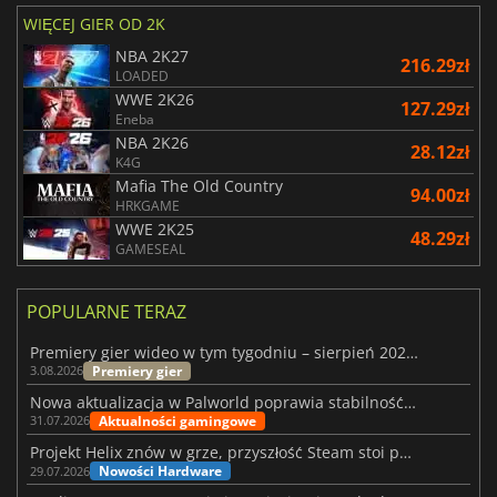
WIĘCEJ GIER OD 2K
NBA 2K27
216.29zł
LOADED
WWE 2K26
127.29zł
Eneba
NBA 2K26
28.12zł
K4G
Mafia The Old Country
94.00zł
HRKGAME
WWE 2K25
48.29zł
GAMESEAL
POPULARNE TERAZ
Premiery gier wideo w tym tygodniu – sierpień 2026 r. (32. tydzień)
Premiery gier
3.08.2026
Nowa aktualizacja w Palworld poprawia stabilność Sunreach i walk z bossami
Aktualności gamingowe
31.07.2026
Projekt Helix znów w grze, przyszłość Steam stoi pod znakiem zapytania
Nowości Hardware
29.07.2026