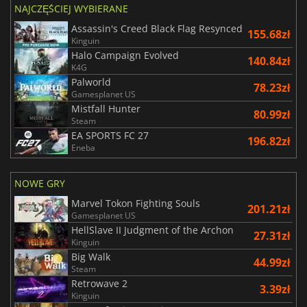
NAJCZĘŚCIEJ WYBIERANE
Assassin's Creed Black Flag Resynced
155.68zł
Kinguin
Halo Campaign Evolved
140.84zł
K4G
Palworld
78.23zł
Gamesplanet US
Mistfall Hunter
80.99zł
Steam
EA SPORTS FC 27
196.82zł
Eneba
NOWE GRY
Marvel Tokon Fighting Souls
201.21zł
Gamesplanet US
HellSlave II Judgment of the Archon
27.31zł
Kinguin
Big Walk
44.99zł
Steam
Retrowave 2
3.39zł
Kinguin