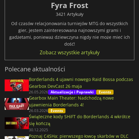
Fyra Frost
3421 Artykuły
Od czasów relacjonowania turniejów MTG do wszystkich
gier, jestem zainteresowana najnowszymi grami i
gadżetami, ponieważ dziewczyna nigdy nie może mieć ich
dość!
Zobacz wszystkie artykuły
Polecane aktualności
Borderlands 4 ujawni nowego Raid Bossa podczas
Gearbox DevCast 26 maja
26.05.2026
Aktualizacje i Poprawki
Events
Gearbox Main Theater: Nadchodzą nowe
ujawnienia Borderlands 4!
26.03.2026
Events
Świąteczne kody SHiFT do Borderlands 4 wkrótce
się kończą
30.12.2025
Poznaj C4SHa: pierwszego łowcę skarbów w DLC