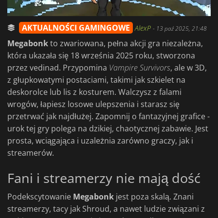
AKTUALNOŚCI GAMINGOWE
AlexP
-
13 paź 2025, 21:48
Megabonk
to zwariowana, pełna akcji gra niezależna,
która ukazała się 18 września 2025 roku, stworzona
przez vedinad. Przypomina
Vampire Survivors
, ale w 3D,
z głupkowatymi postaciami, takimi jak szkielet na
deskorolce lub lis z kosturem. Walczysz z falami
wrogów, łapiesz losowe ulepszenia i starasz się
przetrwać jak najdłużej. Zapomnij o fantazyjnej grafice -
urok tej gry polega na dzikiej, chaotycznej zabawie. Jest
prosta, wciągająca i uzależnia zarówno graczy, jak i
streamerów.
Fani i streamerzy nie mają dość
Podekscytowanie
Megabonk
jest poza skalą. Znani
streamerzy, tacy jak Shroud, a nawet ludzie związani z