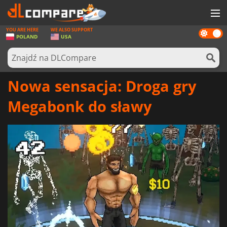
YOU ARE HERE
WE ALSO SUPPORT
Dark
GRY
POLAND
USA
mode
KARTY DO GIER
OPROGRAMOWANIE
Nowa sensacja: Droga gry
REWARDS
Megabonk do sławy
SPRZĘT KOMPUTEROWY
AKTUALNOŚCI
ZALOGUJ SIĘ LUB ZAREJESTRUJ