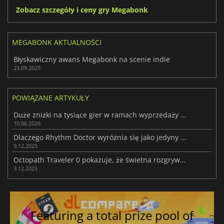
Zobacz szczegóły i ceny gry Megabonk
MEGABONK AKTUALNOŚCI
Błyskawiczny awans Megabonk na scenie indie
23.09.2025
POWIĄZANE ARTYKUŁY
Duże zniżki na tysiące gier w ramach wyprzedaży Steam Bullet Fest 2026
10.06.2026
Dlaczego Rhythm Doctor wyróżnia się jako jedyny w swoim rodzaju
9.12.2025
Octopath Traveler 0 pokazuje, że świetna rozgrywka wciąż wygrywa w 2025 r.
3.12.2025
Featuring a total prize pool of