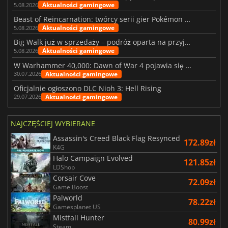
Aktualności gamingowe
5.08.2026
Beast of Reincarnation: twórcy serii gier Pokémon wkraczają na nową ścieżkę
Aktualności gamingowe
5.08.2026
Big Walk już w sprzedaży – podróż oparta na przyjaźni
Aktualności gamingowe
5.08.2026
W Warhammer 40,000: Dawn of War 4 pojawia się frakcja Nekronów
Aktualności gamingowe
30.07.2026
Oficjalnie ogłoszono DLC Nioh 3: Hell Rising
Aktualności gamingowe
29.07.2026
NAJCZĘŚCIEJ WYBIERANE
Assassin's Creed Black Flag Resynced
172.89zł
K4G
Halo Campaign Evolved
121.85zł
LDShop
Corsair Cove
72.09zł
Game Boost
Palworld
78.22zł
Gamesplanet US
Mistfall Hunter
80.99zł
Steam