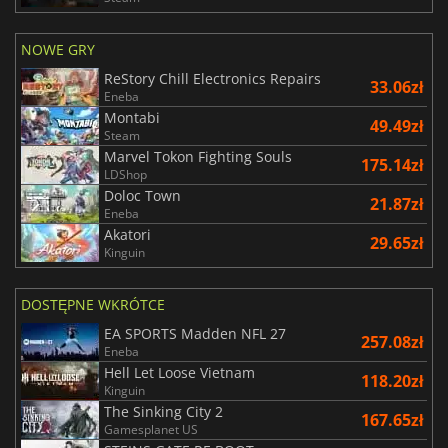
NOWE GRY
ReStory Chill Electronics Repairs
33.06zł
Eneba
Montabi
49.49zł
Steam
Marvel Tokon Fighting Souls
175.14zł
LDShop
Doloc Town
21.87zł
Eneba
Akatori
29.65zł
Kinguin
DOSTĘPNE WKRÓTCE
EA SPORTS Madden NFL 27
257.08zł
Eneba
Hell Let Loose Vietnam
118.20zł
Kinguin
The Sinking City 2
167.65zł
Gamesplanet US