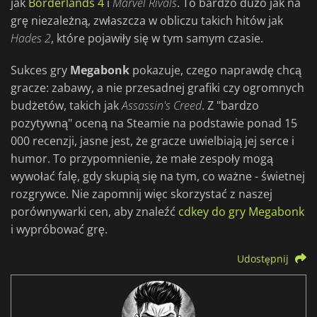
jak
Borderlands 4
i
Marvel Rivals
. To bardzo dużo jak na
grę niezależną, zwłaszcza w obliczu takich hitów jak
Hades 2
, które pojawiły się w tym samym czasie.
Sukces gry
Megabonk
pokazuje, czego naprawdę chcą
gracze: zabawy, a nie przesadnej grafiki czy ogromnych
budżetów, takich jak
Assassin's Creed
. Z "bardzo
pozytywną" oceną na Steamie na podstawie ponad 15
000 recenzji, jasne jest, że gracze uwielbiają jej serce i
humor. To przypomnienie, że małe zespoły mogą
wywołać falę, gdy skupią się na tym, co ważne - świetnej
rozgrywce. Nie zapomnij więc skorzystać z naszej
porównywarki cen, aby znaleźć
cdkey do gry Megabonk
i wypróbować grę.
Udostępnij