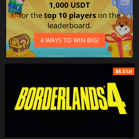
1,000 USDT
for the
top 10 players
on the
leaderboard.
4 WAYS TO WIN BIG!
88.61zł