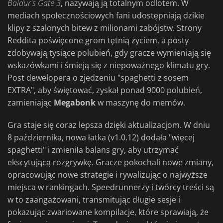
Baldur's Gate 3
, nazywają ją totalnym odlotem. W
mediach społecznościowych fani udostępniają dzikie
klipy z szalonych bitew z milionami zabójstw. Strony
Reddita poświęcone grom tętnią życiem, a posty
zdobywają tysiące polubień, gdy gracze wymieniają się
wskazówkami i śmieją się z niepoważnego klimatu gry.
Post dewelopera o zjedzeniu "spaghetti z sosem
EXTRA", aby świętować, zyskał ponad 9000 polubień,
zamieniając
Megabonk
w maszynę do memów.
Gra staje się coraz lepsza dzięki aktualizacjom. W dniu
8 października, nowa łatka (v1.0.12) dodała "więcej
spaghetti" i zmieniła balans gry, aby utrzymać
ekscytującą rozgrywkę. Gracze pokochali nowe zmiany,
opracowując nowe strategie i rywalizując o najwyższe
miejsca w rankingach. Speedrunnerzy i twórcy treści są
w to zaangażowani, transmitując długie sesje i
pokazując zwariowane kompilacje, które sprawiają, że