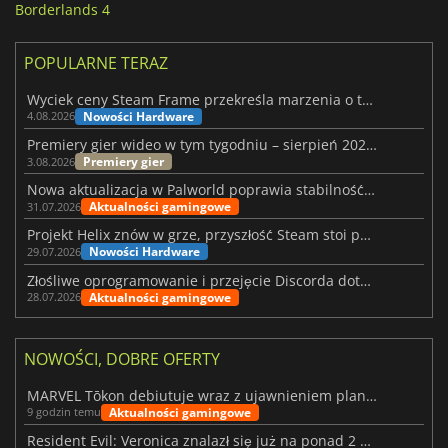
Borderlands 4
POPULARNE TERAZ
Wyciek ceny Steam Frame przekreśla marzenia o tanim zestawie VR
Nowości Hardware
4.08.2026
Premiery gier wideo w tym tygodniu – sierpień 2026 r. (32. tydzień)
Premiery gier
3.08.2026
Nowa aktualizacja w Palworld poprawia stabilność Sunreach i walk z bossami
Aktualności gamingowe
31.07.2026
Projekt Helix znów w grze, przyszłość Steam stoi pod znakiem zapytania
Nowości Hardware
29.07.2026
Złośliwe oprogramowanie i przejęcie Discorda dotknęły Meccha Chameleon
Aktualności gamingowe
28.07.2026
NOWOŚCI, DOBRE OFERTY
MARVEL Tōkon debiutuje wraz z ujawnieniem planu rozwoju na pierwszy rok
Aktualności gamingowe
9 godzin temu
Resident Evil: Veronica znalazł się już na ponad 2 milionach list życzeń