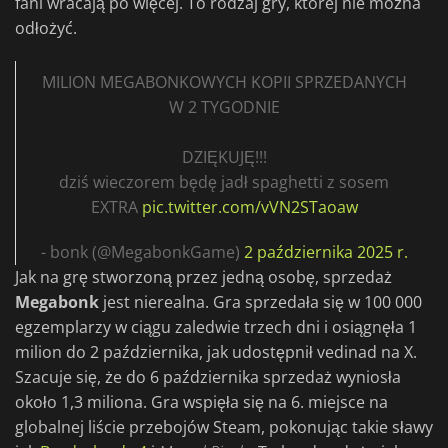
fani wracają po więcej. To rodzaj gry, której nie można
odłożyć.
MILION MEGABONKOWYCH KOPII SPRZEDANYCH
W 2 TYGODNIE
DZIĘKUJĘ!!!
dziś wieczorem będę jadł spaghetti z sosem
EXTRA
pic.twitter.com/vVN2STaoaw
- bonk (@MegabonkGame)
2 października 2025 r.
Jak na grę stworzoną przez jedną osobę, sprzedaż
Megabonk
jest nierealna. Gra sprzedała się w 100 000
egzemplarzy w ciągu zaledwie trzech dni i osiągnęła 1
milion do 2 października, jak udostępnił vedinad na X.
Szacuje się, że do 6 października sprzedaż wyniosła
około 1,3 miliona. Gra wspięła się na 6. miejsce na
globalnej liście przebojów Steam, pokonując takie sławy