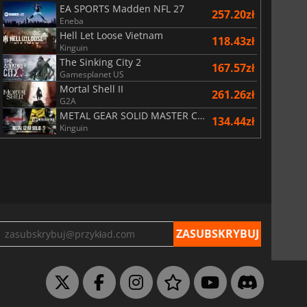
EA SPORTS Madden NFL 27
257.20zł
Eneba
Hell Let Loose Vietnam
118.43zł
Kinguin
The Sinking City 2
167.57zł
Gamesplanet US
Mortal Shell II
261.26zł
29.09
zł
66.55
zł
G2A
METAL GEAR SOLID MASTER COLLECTION Vol.2
134.44zł
Kinguin
War WARHAMMER 3
Lies Of P