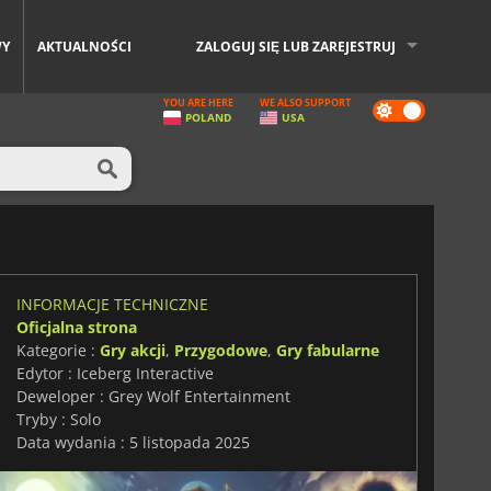
WY
AKTUALNOŚCI
ZALOGUJ SIĘ LUB ZAREJESTRUJ
YOU ARE HERE
WE ALSO SUPPORT
Dark
POLAND
USA
mode
INFORMACJE TECHNICZNE
Oficjalna strona
Kategorie :
Gry akcji
,
Przygodowe
,
Gry fabularne
Edytor : Iceberg Interactive
Deweloper : Grey Wolf Entertainment
Tryby : Solo
Data wydania : 5 listopada 2025