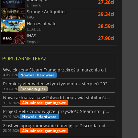
27.26zł
Difmark
Strange Antiquities
39.34zł
K4G
Heroes of Valor
38.59zł
LOADED
IHAS
27.90zł
Kinguin
POPULARNE TERAZ
Wyciek ceny Steam Frame przekreśla marzenia o tanim zestawie VR
Nowości Hardware
4.08.2026
Premiery gier wideo w tym tygodniu – sierpień 2026 r. (32. tydzień)
Premiery gier
3.08.2026
Nowa aktualizacja w Palworld poprawia stabilność Sunreach i walk z bossami
Aktualności gamingowe
31.07.2026
Projekt Helix znów w grze, przyszłość Steam stoi pod znakiem zapytania
Nowości Hardware
29.07.2026
Złośliwe oprogramowanie i przejęcie Discorda dotknęły Meccha Chameleon
Aktualności gamingowe
28.07.2026