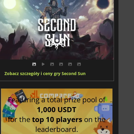
Zobacz szczegóły i ceny gry Second Sun
Featuring a total prize pool of
1,000 USDT
for the
top 10 players
on the
leaderboard.