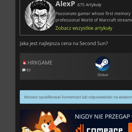
AlexP
675 Artykuły
Passionate gamer whose first memory i
professional World of Warcraft stream
Zobacz wszystkie artykuły
Jaka jest najlepsza cena na Second Sun?
HRKGAME
83
Global
Możesz opublikować komentarz lub odpowiedzieć na wiado