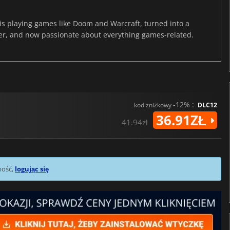
s playing games like Doom and Warcraft, turned into a
er, and now passionate about everything games-related.
-12% :
kod zniżkowy
DLC12
36.91ZŁ
41.94zł
mość,
logując się