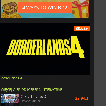
4 WAYS TO WIN BIG!
88.62zł
Borderlands 4
WIĘCEJ GIER OD ICEBERG INTERACTIVE
Circle Empires 2
33.94zł
Instant Gaming
Radiolight