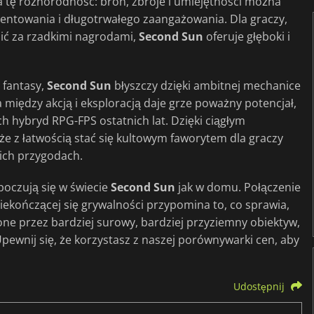
a tę różnorodność: broń, zbroje i umiejętności można
entowania i długotrwałego zaangażowania. Dla graczy,
ić za rzadkimi nagrodami,
Second Sun
oferuje głęboki i
 fantasy,
Second Sun
błyszczy dzięki ambitnej mechanice
iędzy akcją i eksploracją daje grze poważny potencjał,
ch hybryd RPG-FPS ostatnich lat. Dzięki ciągłym
oże z łatwością stać się kultowym faworytem dla graczy
ich przygodach.
czują się w świecie
Second Sun
jak w domu. Połączenie
 niekończącej się grywalności przypomina to, co sprawia,
awione przez bardziej surowy, bardziej przyziemny obiektyw,
Upewnij się, że korzystasz z naszej porównywarki cen, aby
Udostępnij