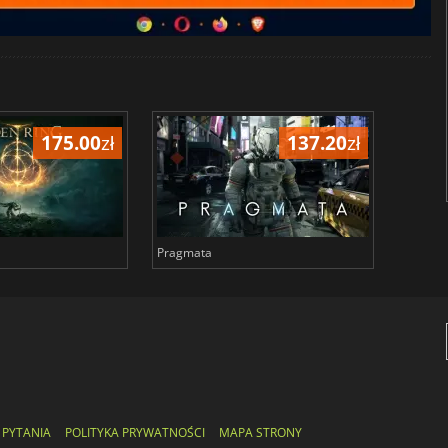
175.00
zł
137.20
zł
Pragmata
Total 
 PYTANIA
POLITYKA PRYWATNOŚCI
MAPA STRONY