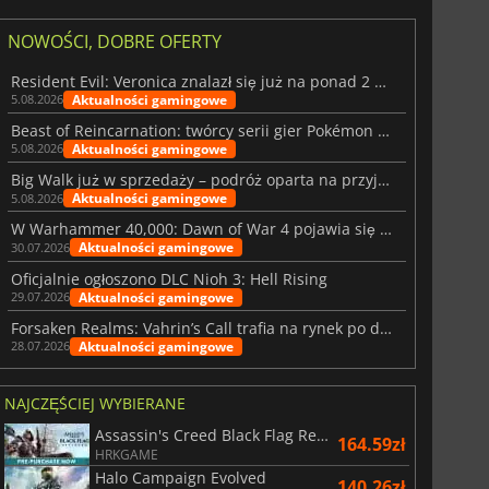
NOWOŚCI, DOBRE OFERTY
Resident Evil: Veronica znalazł się już na ponad 2 milionach list życzeń
Aktualności gamingowe
5.08.2026
Beast of Reincarnation: twórcy serii gier Pokémon wkraczają na nową ścieżkę
Aktualności gamingowe
5.08.2026
Big Walk już w sprzedaży – podróż oparta na przyjaźni
Aktualności gamingowe
5.08.2026
W Warhammer 40,000: Dawn of War 4 pojawia się frakcja Nekronów
Aktualności gamingowe
30.07.2026
Oficjalnie ogłoszono DLC Nioh 3: Hell Rising
Aktualności gamingowe
29.07.2026
Forsaken Realms: Vahrin’s Call trafia na rynek po dziesięciu latach prac
Aktualności gamingowe
28.07.2026
NAJCZĘŚCIEJ WYBIERANE
Assassin's Creed Black Flag Resynced
164.59zł
HRKGAME
Halo Campaign Evolved
140.26zł