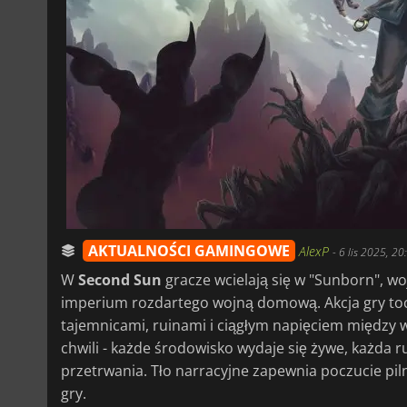
AKTUALNOŚCI GAMINGOWE
AlexP
-
6 lis 2025, 20
W
Second Sun
gracze wcielają się w "Sunborn", 
imperium rozdartego wojną domową. Akcja gry toc
tajemnicami, ruinami i ciągłym napięciem między wa
chwili - każde środowisko wydaje się żywe, każda ru
przetrwania. Tło narracyjne zapewnia poczucie piln
gry.