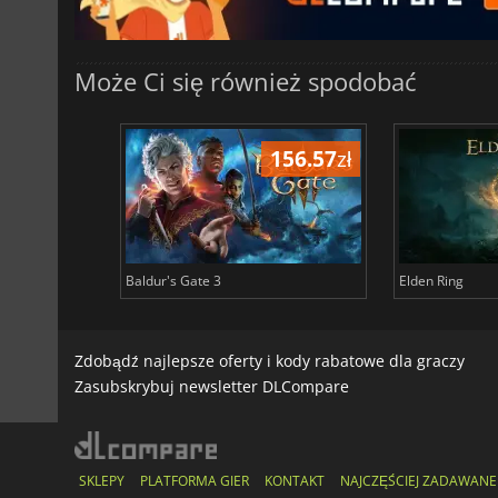
Może Ci się również spodobać
196.83
zł
156.57
zł
Baldur's Gate 3
Elden Ring
Zdobądź najlepsze oferty i kody rabatowe dla graczy
Zasubskrybuj newsletter DLCompare
SKLEPY
PLATFORMA GIER
KONTAKT
NAJCZĘŚCIEJ ZADAWANE