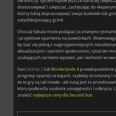
nie kończy. System łupów jeszcze bardziej zwiększ
dostosowywać i ulepszać, zachęcając do eksperym
którzy lubią dopracowywać swoje budowle lub gon
satysfakcjonujący grind.
Chociaż fabuła może podążać za znanymi rytmami
i projektowi opartemu na powtórkach. Równowaga m
by stać się jedną z najprzyjemniejszych niezależny
aktualizacjom i opiniom społeczności, tytuł ten m
szukających zarówno wyzwań, jak i wolności w swo
Fani
Destiny 2
lub
Borderlands 4
prawdopodobnie po
progresji opartej na łupach, szybkiej strzelaniny i
że te gry są tak trwałe - ale tutaj jest to przedst
który podkreśla osobiste umiejętności i odkrycia. 
znaleźć
najlepsze ceny dla Second Sun
.