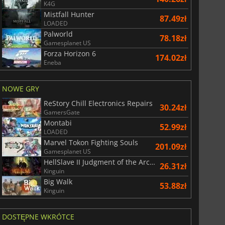
K4G
Mistfall Hunter
87.49zł
LOADED
Palworld
78.18zł
Gamesplanet US
Forza Horizon 6
174.02zł
Eneba
NOWE GRY
ReStory Chill Electronics Repairs
30.24zł
GamersGate
Montabi
52.99zł
LOADED
Marvel Tokon Fighting Souls
201.09zł
Gamesplanet US
HellSlave II Judgment of the Archon
26.31zł
Kinguin
Big Walk
53.88zł
Kinguin
DOSTĘPNE WKRÓTCE