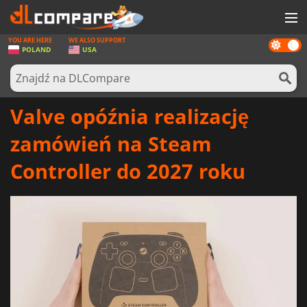
YOU ARE HERE
WE ALSO SUPPORT
Dark
GRY
POLAND
USA
mode
KARTY DO GIER
OPROGRAMOWANIE
Valve opóźnia realizację
REWARDS
zamówień na Steam
SPRZĘT KOMPUTEROWY
Controller do 2027 roku
AKTUALNOŚCI
ZALOGUJ SIĘ LUB ZAREJESTRUJ