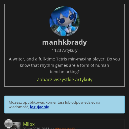
manhkbrady
1123 Artykuły
A writer, and a full-time Tetris min-maxing player. Do you
know that rhythm games are a form of human
benchmarking?
Zobacz wszystkie artykuły
Możesz opublikować komentarz lub odpowiedzieć na
wiadomość,
logując się
Milox
21 cze 2026, 20:53
na
dlcompare.fr