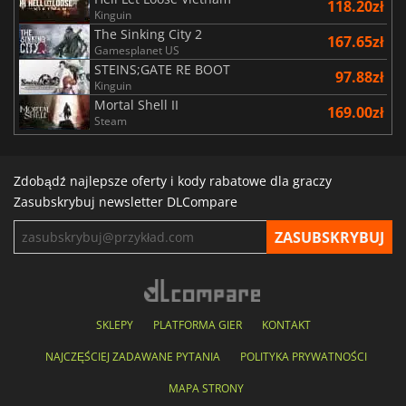
118.20zł
Kinguin
The Sinking City 2
167.65zł
Gamesplanet US
STEINS;GATE RE BOOT
97.88zł
Kinguin
Mortal Shell II
169.00zł
Steam
Zdobądź najlepsze oferty i kody rabatowe dla graczy
Zasubskrybuj newsletter DLCompare
SKLEPY
PLATFORMA GIER
KONTAKT
NAJCZĘŚCIEJ ZADAWANE PYTANIA
POLITYKA PRYWATNOŚCI
MAPA STRONY