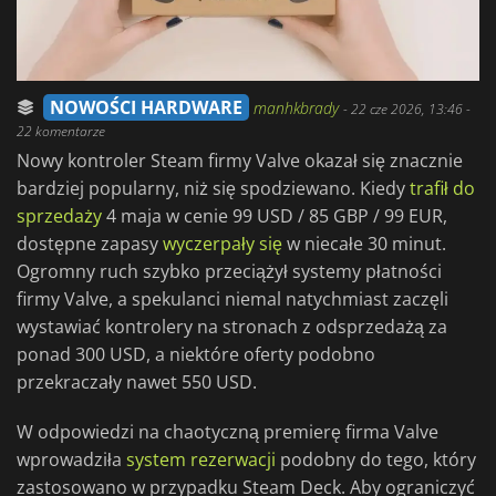
NOWOŚCI HARDWARE
manhkbrady
-
22 cze 2026, 13:46
-
22 komentarze
Nowy kontroler Steam firmy Valve okazał się znacznie
bardziej popularny, niż się spodziewano. Kiedy
trafił do
sprzedaży
4 maja w cenie 99 USD / 85 GBP / 99 EUR,
dostępne zapasy
wyczerpały się
w niecałe 30 minut.
Ogromny ruch szybko przeciążył systemy płatności
firmy Valve, a spekulanci niemal natychmiast zaczęli
wystawiać kontrolery na stronach z odsprzedażą za
ponad 300 USD, a niektóre oferty podobno
przekraczały nawet 550 USD.
W odpowiedzi na chaotyczną premierę firma Valve
wprowadziła
system rezerwacji
podobny do tego, który
zastosowano w przypadku Steam Deck. Aby ograniczyć