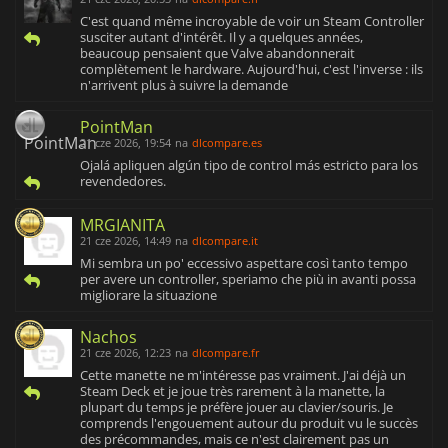
C'est quand même incroyable de voir un Steam Controller
susciter autant d'intérêt. Il y a quelques années,
beaucoup pensaient que Valve abandonnerait
complètement le hardware. Aujourd'hui, c'est l'inverse : ils
n'arrivent plus à suivre la demande
PointMan
21 cze 2026, 19:54
na
dlcompare.es
Ojalá apliquen algún tipo de control más estricto para los
revendedores.
MRGIANITA
21 cze 2026, 14:49
na
dlcompare.it
Mi sembra un po' eccessivo aspettare così tanto tempo
per avere un controller, speriamo che più in avanti possa
migliorare la situazione
Nachos
21 cze 2026, 12:23
na
dlcompare.fr
Cette manette ne m'intéresse pas vraiment. J'ai déjà un
Steam Deck et je joue très rarement à la manette, la
plupart du temps je préfère jouer au clavier/souris. Je
comprends l'engouement autour du produit vu le succès
des précommandes, mais ce n'est clairement pas un