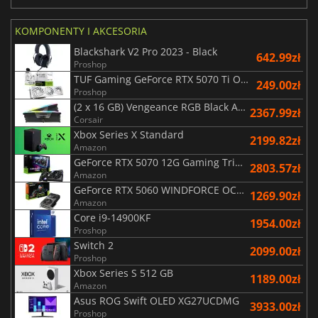
KOMPONENTY I AKCESORIA
Blackshark V2 Pro 2023 - Black
642.99zł
Proshop
TUF Gaming GeForce RTX 5070 Ti OC White Edition 16GB
249.00zł
Proshop
(2 x 16 GB) Vengeance RGB Black AMD Expo 6000 MHz - CAS 30
2367.99zł
Corsair
Xbox Series X Standard
2199.82zł
Amazon
GeForce RTX 5070 12G Gaming Trio OC Black
2803.57zł
Amazon
GeForce RTX 5060 WINDFORCE OC 8G
1269.90zł
Amazon
Core i9-14900KF
1954.00zł
Proshop
Switch 2
2099.00zł
Proshop
Xbox Series S 512 GB
1189.00zł
Amazon
Asus ROG Swift OLED XG27UCDMG
3933.00zł
Proshop