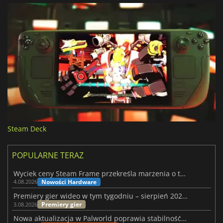
Steam Deck
POPULARNE TERAZ
Wyciek ceny Steam Frame przekreśla marzenia o tanim zestawie VR
Nowości Hardware
4.08.2026
Premiery gier wideo w tym tygodniu – sierpień 2026 r. (32. tydzień)
Premiery gier
3.08.2026
Nowa aktualizacja w Palworld poprawia stabilność Sunreach i walk z bossami