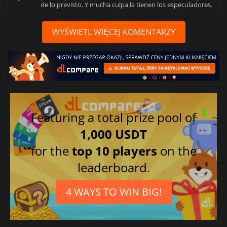
de lo previsto. Y mucha culpa la tienen los especuladores.
WYŚWIETL WIĘCEJ KOMENTARZY
Featuring a total prize pool of
1,000 USDT
for the
top 10 players
on the
leaderboard.
4 WAYS TO WIN BIG!