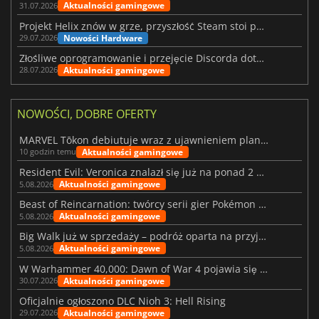
Aktualności gamingowe
31.07.2026
Projekt Helix znów w grze, przyszłość Steam stoi pod znakiem zapytania
Nowości Hardware
29.07.2026
Złośliwe oprogramowanie i przejęcie Discorda dotknęły Meccha Chameleon
Aktualności gamingowe
28.07.2026
NOWOŚCI, DOBRE OFERTY
MARVEL Tōkon debiutuje wraz z ujawnieniem planu rozwoju na pierwszy rok
Aktualności gamingowe
10 godzin temu
Resident Evil: Veronica znalazł się już na ponad 2 milionach list życzeń
Aktualności gamingowe
5.08.2026
Beast of Reincarnation: twórcy serii gier Pokémon wkraczają na nową ścieżkę
Aktualności gamingowe
5.08.2026
Big Walk już w sprzedaży – podróż oparta na przyjaźni
Aktualności gamingowe
5.08.2026
W Warhammer 40,000: Dawn of War 4 pojawia się frakcja Nekronów
Aktualności gamingowe
30.07.2026
Oficjalnie ogłoszono DLC Nioh 3: Hell Rising
Aktualności gamingowe
29.07.2026