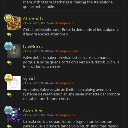
them with Steam Machines is making the standalone
queue unbearable.
Athemith
21 cze 2026, 09:55
na
dlcompare.fr
C'était prévisible aussi. Entre la demande et les scalpeurs.
Il faudra encore attendre :/
LaviBorra
21 cze 2026, 09:48
na
dlcompare.com
Valve debería haber previsto este nivel de demanda,
porque si no se queda corta otra vez en la distribución, la
frustración va a crecer.
sylxid
21 cze 2026, 09:46
na
dlcompare.fr
Au moins Valve essaie de limiter le scalping avec son
système de réservation et une seule manette par compte
ce qui est une bonne chose.
AizenReis
21 cze 2026, 08:59
na
dlcompare.es
La mala noticia es para los que lleguen tarde, porque
parece que la primera tanda voló muchísimo más rápido