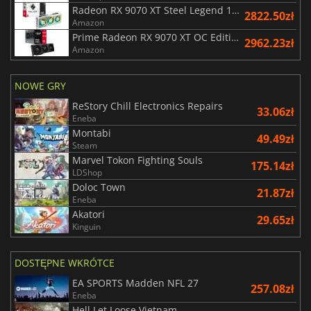
Radeon RX 9070 XT Steel Legend 16GB
2822.50zł
Amazon
Prime Radeon RX 9070 XT OC Edition 16G
2962.23zł
Amazon
NOWE GRY
ReStory Chill Electronics Repairs
33.06zł
Eneba
Montabi
49.49zł
Steam
Marvel Tokon Fighting Souls
175.14zł
LDShop
Doloc Town
21.87zł
Eneba
Akatori
29.65zł
Kinguin
DOSTĘPNE WKRÓTCE
EA SPORTS Madden NFL 27
257.08zł
Eneba
Hell Let Loose Vietnam