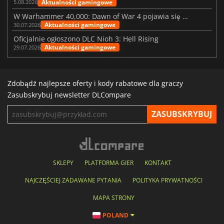
Aktualności gamingowe
5.08.2026
W Warhammer 40,000: Dawn of War 4 pojawia się frakcja Nekronów
Aktualności gamingowe
30.07.2026
Oficjalnie ogłoszono DLC Nioh 3: Hell Rising
Aktualności gamingowe
29.07.2026
Zdobądź najlepsze oferty i kody rabatowe dla graczy
Zasubskrybuj newsletter DLCompare
SKLEPY
PLATFORMA GIER
KONTAKT
NAJCZĘŚCIEJ ZADAWANE PYTANIA
POLITYKA PRYWATNOŚCI
MAPA STRONY
POLAND