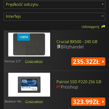
Prędkość odczytu
Interfejs
Udostępnij
Crucial BX500 - 240 GB
Blitzhandel
235.32ZŁ
Format: 2.5"
Czytaj więcej
Patriot SSD P220 256 GB
Proshop
323.99ZŁ
Radiator: No
Czytaj więcej