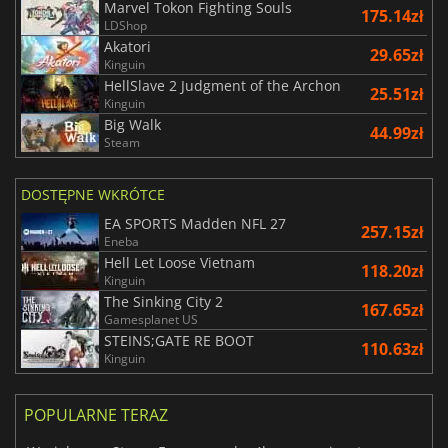
Marvel Tokon Fighting Souls
175.14zł
LDShop
Akatori
29.65zł
Kinguin
HellSlave 2 Judgment of the Archon
25.51zł
Kinguin
Big Walk
44.99zł
Steam
DOSTĘPNE WKRÓTCE
EA SPORTS Madden NFL 27
257.15zł
Eneba
Hell Let Loose Vietnam
118.20zł
Kinguin
The Sinking City 2
167.65zł
Gamesplanet US
STEINS;GATE RE BOOT
110.63zł
Kinguin
POPULARNE TERAZ