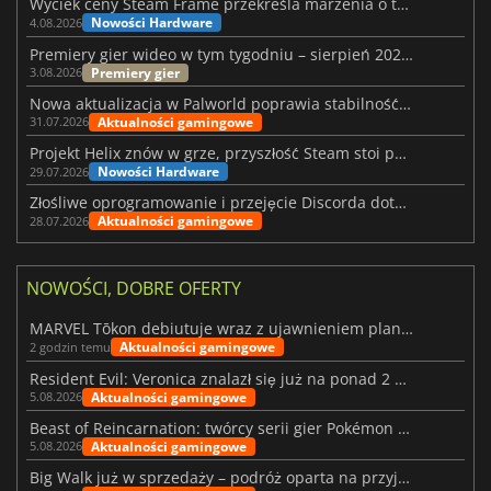
Wyciek ceny Steam Frame przekreśla marzenia o tanim zestawie VR
Nowości Hardware
4.08.2026
Premiery gier wideo w tym tygodniu – sierpień 2026 r. (32. tydzień)
Premiery gier
3.08.2026
Nowa aktualizacja w Palworld poprawia stabilność Sunreach i walk z bossami
Aktualności gamingowe
31.07.2026
Projekt Helix znów w grze, przyszłość Steam stoi pod znakiem zapytania
Nowości Hardware
29.07.2026
Złośliwe oprogramowanie i przejęcie Discorda dotknęły Meccha Chameleon
Aktualności gamingowe
28.07.2026
NOWOŚCI, DOBRE OFERTY
MARVEL Tōkon debiutuje wraz z ujawnieniem planu rozwoju na pierwszy rok
Aktualności gamingowe
2 godzin temu
Resident Evil: Veronica znalazł się już na ponad 2 milionach list życzeń
Aktualności gamingowe
5.08.2026
Beast of Reincarnation: twórcy serii gier Pokémon wkraczają na nową ścieżkę
Aktualności gamingowe
5.08.2026
Big Walk już w sprzedaży – podróż oparta na przyjaźni