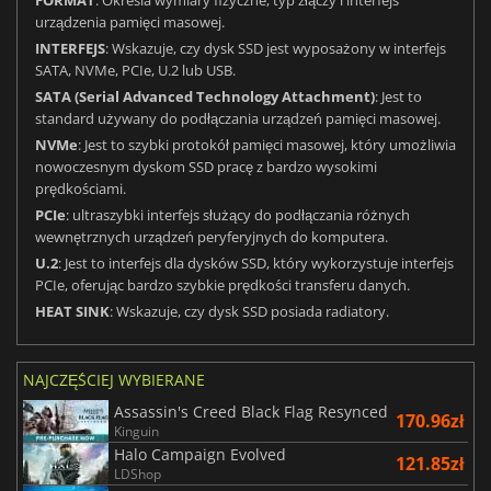
FORMAT
: Określa wymiary fizyczne, typ złączy i interfejs
urządzenia pamięci masowej.
INTERFEJS
: Wskazuje, czy dysk SSD jest wyposażony w interfejs
SATA, NVMe, PCIe, U.2 lub USB.
SATA (Serial Advanced Technology Attachment)
: Jest to
standard używany do podłączania urządzeń pamięci masowej.
NVMe
: Jest to szybki protokół pamięci masowej, który umożliwia
nowoczesnym dyskom SSD pracę z bardzo wysokimi
prędkościami.
PCIe
: ultraszybki interfejs służący do podłączania różnych
wewnętrznych urządzeń peryferyjnych do komputera.
U.2
: Jest to interfejs dla dysków SSD, który wykorzystuje interfejs
PCIe, oferując bardzo szybkie prędkości transferu danych.
HEAT SINK
: Wskazuje, czy dysk SSD posiada radiatory.
NAJCZĘŚCIEJ WYBIERANE
Assassin's Creed Black Flag Resynced
170.96zł
Kinguin
Halo Campaign Evolved
121.85zł
LDShop