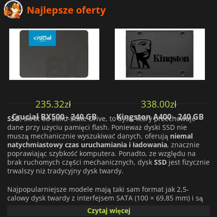
Najlepsze oferty
235.32
zł
338.00
zł
Crucial BX500 - 240 GB
Kingston A400 - 240 GB
SSD
, skrót od Solid-State Drive, to dysk, który przechowuje
dane przy użyciu pamięci flash. Ponieważ dyski SSD nie
muszą mechanicznie wyszukiwać danych, oferują
niemal
natychmiastowy czas uruchamiania i ładowania
, znacznie
poprawiając szybkość komputera. Ponadto, ze względu na
brak ruchomych części mechanicznych, dysk
SSD
jest fizycznie
trwalszy niż tradycyjny dysk twardy.
Najpopularniejsze modele mają taki sam format jak 2,5-
calowy dysk twardy z interfejsem SATA (100 × 69,85 mm) i są
wyposażone w złącze zasilania SATA oraz złącze SATA III.
Czytaj więcej