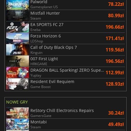
Palworld
78.22zł
Gamesplanet US
Mistfall Hunter
80.99zł
Steam
EA SPORTS FC 27
196.66zł
Eneba
Forza Horizon 6
171.41zł
LDShop
Call of Duty Black Ops 7
119.56zł
Kinguin
007 First Light
196.56zł
HRKGAME
DRAGON BALL Sparking! ZERO Super Limit Breaking NEO
112.99zł
Yuplay
Resident Evil Requiem
128.93zł
Game Boost
NOWE GRY
ReStory Chill Electronics Repairs
30.24zł
GamersGate
Montabi
49.49zł
Steam