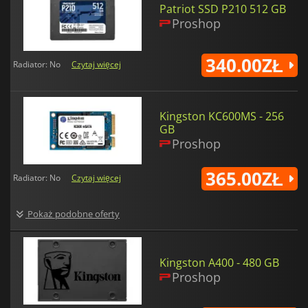
Patriot SSD P210 512 GB
Proshop
340.00ZŁ
Radiator: No
Czytaj więcej
Kingston KC600MS - 256
GB
Proshop
365.00ZŁ
Radiator: No
Czytaj więcej
Pokaż podobne oferty
Kingston A400 - 480 GB
Proshop