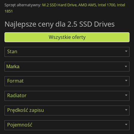
Masz starą konfigurację komputera, której uruchomienie trwa
Sprzęt alternatywny:
M.2 SSD Hard Drive
,
AMD AM5
,
Intel 1700
,
Intel
wieczność? Zmodernizuj go, dodając dysk
SSD
, na którym
1851
możesz zainstalować system operacyjny i ulubione gry. Dzięki
niesamowitym prędkościom odczytu i zapisu, dyski
SSD
są
Najlepsze ceny dla 2.5 SSD Drives
najlepszym rozwiązaniem pamięci masowej na rynku - teraz
bardziej przystępnym niż kiedykolwiek.
Wszystkie oferty
Stan
Format
Radiator
Prędkość zapisu
Pojemność