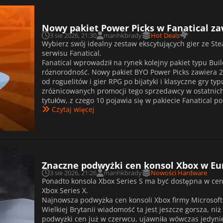
Nowy pakiet Power Picks w Fanatical za
3 sie 2026, 21:30
manhkbrady
Hot Deals
Wybierz swój idealny zestaw ekscytujących gier ze S
serwisu Fanatical.
Fanatical wprowadził na rynek kolejny pakiet typu Bu
różnorodność. Nowy pakiet BYO Power Picks zawiera 2
od roguelitów i gier RPG po bijatyki i klasyczne gry ty
zróżnicowanych promocji tego sprzedawcy w ostatnich
tytułów, z czego 10 pojawia się w pakiecie Fanatical p
Czytaj więcej
Znaczne podwyżki cen konsol Xbox w Euro
3 sie 2026, 21:26
manhkbrady
Nowości Hardware
Ponadto konsola Xbox Series S ma być dostępna w cen
Xbox Series X.
Najnowsza podwyżka cen konsoli Xbox firmy Microsoft o
Wielkiej Brytanii wiadomość ta jest jeszcze gorsza, ni
podwyżki cen już w czerwcu, ujawniła wówczas jedyni