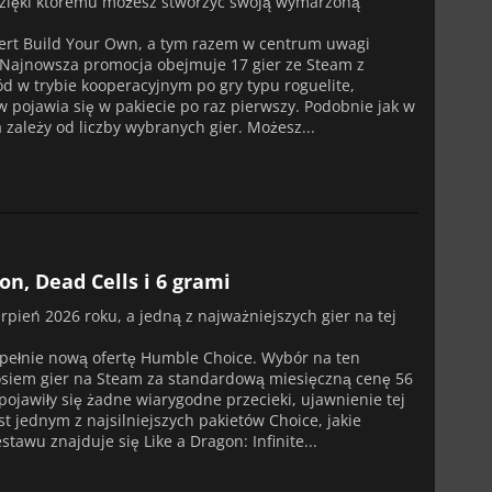
 dzięki któremu możesz stworzyć swoją wymarzoną
ofert Build Your Own, a tym razem w centrum uwagi
u. Najnowsza promocja obejmuje 17 gier ze Steam z
d w trybie kooperacyjnym po gry typu roguelite,
łów pojawia się w pakiecie po raz pierwszy. Podobnie jak w
zależy od liczby wybranych gier. Możesz...
n, Dead Cells i 6 grami
pień 2026 roku, a jedną z najważniejszych gier na tej
upełnie nową ofertę Humble Choice. Wybór na ten
osiem gier na Steam za standardową miesięczną cenę 56
e pojawiły się żadne wiarygodne przecieki, ujawnienie tej
t jednym z najsilniejszych pakietów Choice, jakie
awu znajduje się Like a Dragon: Infinite...