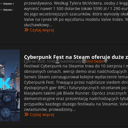
przewidywano. Według Tylera McVickera, osoby z krę
wynieść nawet 1 500 dolarów (około 5590 zł / 1 290 eu
do jego wcześniejszych szacunków, które wynosiły oko
Valve na rynek VR po wycofaniu modelu Valve Index. 
słuchawkowy...
Czytaj więcej
Cyberpunk Fest na Steam oferuje duże z
4 sie 2026, 10:40
manhkbrady
Hot Deals
Festiwal Cyberpunk na Steamie trwa do 10 sierpnia i
obniżonych cenach, wersji demo oraz nadchodzących 
Serwis Steam zainaugurował kolejne wydarzenie temat
Cyberpunk Fest. Trwająca przez najbliższe siedem dni
dystopijnych gier RPG i futurystycznych strzelanek po
klasykami takimi jak Blade Runner. Oprócz znacznyc
demonstracyjne oraz prezentację nadchodzących tytu
przypadku każdego dużego festiwalu na Steamie, Valv
zwiastunów, prowadzony...
Czytaj więcej