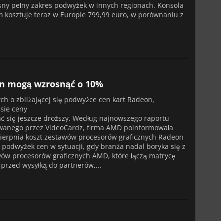
jasny pełny zakres podwyżek w innych regionach. Konsola
 kosztuje teraz w Europie 799,99 euro, w porównaniu z
on mogą wzrosnąć o 10%
h o zbliżającej się podwyżce cen kart Radeon,
esie ceny
ać się jeszcze droższy. Według najnowszego raportu
owanego przez VideoCardz, firma AMD poinformowała
sierpnia koszt zestawów procesorów graficznych Radeon
 podwyżek cen w sytuacji, gdy branża nadal boryka się z
ów procesorów graficznych AMD, które łączą matrycę
 przed wysyłką do partnerów,...