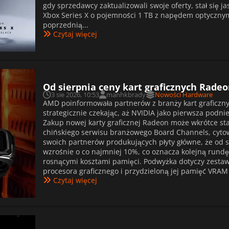
gdy sprzedawcy zaktualizowali swoje oferty, stał się 
Xbox Series X o pojemności 1 TB z napędem optycznym
poprzednią...
Czytaj więcej
Od sierpnia ceny kart graficznych Rade
3 sie 2026, 10:53
manhkbrady
Nowości Hardware
AMD poinformowała partnerów z branży kart graficznyc
strategicznie czekając, aż NVIDIA jako pierwsza podni
Zakup nowej karty graficznej Radeon może wkrótce st
chińskiego serwisu branżowego Board Channels, cyt
swoich partnerów produkujących płyty główne, że od 
wzrośnie o co najmniej 10%, co oznacza kolejną rundę
rosnącymi kosztami pamięci. Podwyżka dotyczy zestaw
procesora graficznego i przydzieloną jej pamięć VRAM
Czytaj więcej