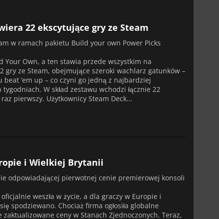
wiera 22 ekscytujące gry ze Steam
team w ramach pakietu Build your own Power Picks
ild Your Own, a ten stawia przede wszystkim na
2 gry ze Steam, obejmujące szeroki wachlarz gatunków –
pu beat ’em up – co czyni go jedną z najbardziej
 tygodniach. W skład zestawu wchodzi łącznie 22
o raz pierwszy. Użytkownicy Steam Deck...
pie i Wielkiej Brytanii
ie odpowiadającej pierwotnej cenie premierowej konsoli
ficjalnie weszła w życie, a dla graczy w Europie i
ż się spodziewano. Chociaż firma ogłosiła globalne
e zaktualizowane ceny w Stanach Zjednoczonych. Teraz,