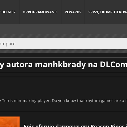
 DO GIER
OPROGRAMOWANIE
REWARDS
SPRZĘT KOMPUTERO
y autora manhkbrady na DLCo
ime Tetris min-maxing player. Do you know that rhythm games are 
Epic oferuje darmowe gry Beacon Pines