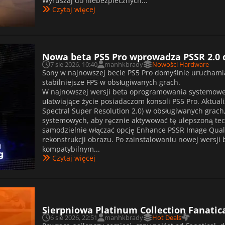
Wyruszaj do niebezpiecznych...
Czytaj więcej
Nowa beta PS5 Pro wprowadza PSSR 2.0 
7 sie 2026, 10:40
manhkbrady
Nowości Hardware
Sony w najnowszej becie PS5 Pro domyślnie uruchamia
stabilniejsze FPS w obsługiwanych grach.
W najnowszej wersji beta oprogramowania systemoweg
ułatwiające życie posiadaczom konsoli PS5 Pro. Aktual
Spectral Super Resolution 2.0) w obsługiwanych grach
systemowych, aby ręcznie aktywować tę ulepszoną tec
samodzielnie włączać opcję Enhance PSSR Image Quali
rekonstrukcji obrazu. Po zainstalowaniu nowej wersji 
kompatybilnym...
Czytaj więcej
Sierpniowa Platinum Collection Fanatic
6 sie 2026, 22:51
manhkbrady
Hot Deals