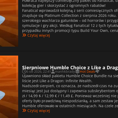
Powraca najlepszy comiesięczny pakiet od Fanatical,
kolekcję gier i skorzystać z ogromnych rabatów!
Fanatical wprowadził kolejną z serii comiesięcznych 
znajduje się Platinum Collection z sierpnia 2026 rok
szerokiego wachlarza gatunków – od horrorów i przygó
symulacje i gry akcji. Według Fanatical 12 z tych tytu
przypadku innych promocji typu Build Your Own, cena 
Czytaj więcej
Sierpniowe Humble Choice z Like a Drago
6 sie 2026, 22:41
manhkbrady
Hot Deals
Ujawniono skład pakietu Humble Choice Bundle na sier
liście jest Like a Dragon: Infinite Wealth.
Nadszedł sierpień, co oznacza, że nadszedł czas na z
miesiąc jest już dostępny i zapewnia subskrybentom 
zł / 14,99 $ / 12,99 € / 11,49 £. Ponieważ wcześniej ni
oferty było prawdziwą niespodzianką, a sam zestaw jes
Humble oferowało w ostatnich miesiącach. Na czele zest
Czytaj więcej