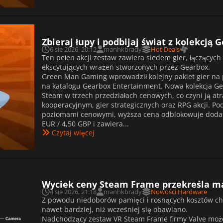
Zbieraj łupy i podbijaj świat z kolekcj
6 sie 2026, 20:12
manhkbrady
Hot Deals
Ten pełen akcji zestaw zawiera siedem gier, łączących
ekscytujących wrażeń stworzonych przez Gearbox.
Green Man Gaming wprowadził kolejny pakiet gier na p
na katalogu Gearbox Entertainment. Nowa kolekcja Ge
Steam w trzech przedziałach cenowych, co czyni ją atr
kooperacyjnym, gier strategicznych oraz RPG akcji. P
poziomami cenowymi, wyższa cena odblokowuje dodatk
EUR / 4,50 GBP i zawiera...
Czytaj więcej
Wyciek ceny Steam Frame przekreśla ma
4 sie 2026, 21:18
manhkbrady
Nowości Hardware
Z powodu niedoborów pamięci i rosnących kosztów c
nawet bardziej, niż wcześniej się obawiano.
Nadchodzący zestaw VR Steam Frame firmy Valve może 