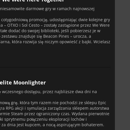
ie niesamowite darmowe gry w ramach najnowszej
ą cotygodniową promocję, udostępniając dwie kolejne gry
ia – OTXO i Sol Cesto – zostały zastąpione przez We Were
łe dodać do swojej biblioteki, jeśli pobierzesz je w
 zestawu znajduje się Beacon Pines – urocza, a
rna, która rozwija się niczym opowieść z bajki. Wcielasz
elite Moonlighter
ę wczesnego dostępu, przez najbliższe dwa dni na
wą grę, która tym razem nie pochodzi ze sklepu Epic
ra RPG akcji i symulacja zarządzania sklepem autorstwa
formie Steam przez ograniczony czas. Wydana pierwotnie
ki sprytnemu połączeniu eksploracji lochów i
ry za dnia jest kupcem, a nocą aspirującym bohaterem.