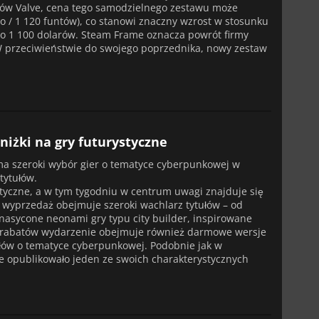
gów Valve, cena tego samodzielnego zestawu może
ro / 1 120 funtów), co stanowi znaczny wzrost w stosunku
ło 1 100 dolarów. Steam Frame oznacza powrót firmy
W przeciwieństwie do swojego poprzednika, nowy zestaw
niżki na gry futurystyczne
 ma szeroki wybór gier o tematyce cyberpunkowej w
tytułów.
yczne, a w tym tygodniu w centrum uwagi znajduje się
 wyprzedaż obejmuje szeroki wachlarz tytułów – od
 nasycone neonami gry typu city builder, inspirowane
h rabatów wydarzenie obejmuje również darmowe wersje
łów o tematyce cyberpunkowej. Podobnie jak w
e opublikowało jeden ze swoich charakterystycznych