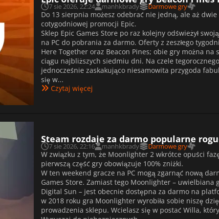
7 sie 2026, 22:24
manhkbrady
Darmowe gry
Do 13 sierpnia możesz odebrać nie jedną, ale aż dw
cotygodniowej promocji Epic.
Sklep Epic Games Store po raz kolejny odświeżył swoj
na PC do pobrania za darmo. Oferty z zeszłego tygodn
Here Together oraz Beacon Pines; obie gry można na sta
ciągu najbliższych siedmiu dni. Na czele tegorocznego
jednocześnie zaskakująco niesamowita przygoda fabula
się w...
Czytaj więcej
Steam rozdaje za darmo popularne rogu
7 sie 2026, 22:16
manhkbrady
Darmowe gry
W związku z tym, że Moonlighter 2 wkrótce opuści faz
pierwszą część gry obowiązuje 100% zniżki.
W ten weekend gracze na PC mogą zgarnąć nową darmo
Games Store. Zamiast tego Moonlighter – uwielbiana g
Digital Sun – jest obecnie dostępna za darmo na plat
w 2018 roku gra Moonlighter wyrobiła sobie niszę dzię
prowadzenia sklepu. Wcielasz się w postać Willa, któ