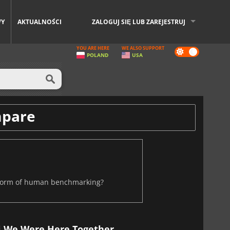
WY
AKTUALNOŚCI
ZALOGUJ SIĘ LUB ZAREJESTRUJ
YOU ARE HERE
WE ALSO SUPPORT
Dark
POLAND
USA
mode
mpare
a form of human benchmarking?
 i We Were Here Together