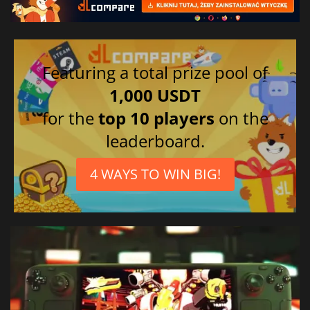
Featuring a total prize pool of
1,000 USDT
for the
top 10 players
on the
leaderboard.
4 WAYS TO WIN BIG!