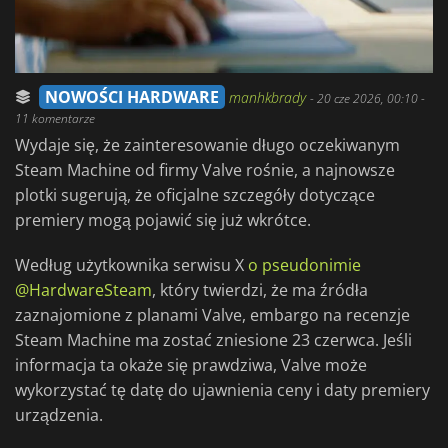
NOWOŚCI HARDWARE
manhkbrady
-
20 cze 2026, 00:10
-
11 komentarze
Wydaje się, że zainteresowanie długo oczekiwanym
Steam Machine od firmy Valve rośnie, a najnowsze
plotki sugerują, że oficjalne szczegóły dotyczące
premiery mogą pojawić się już wkrótce.
Według użytkownika serwisu X
o pseudonimie
@HardwareSteam
, który twierdzi, że ma źródła
zaznajomione z planami Valve, embargo na recenzje
Steam Machine ma zostać zniesione 23 czerwca. Jeśli
informacja ta okaże się prawdziwa, Valve może
wykorzystać tę datę do ujawnienia ceny i daty premiery
urządzenia.