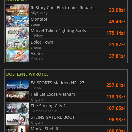
ReStory Chill Electronics Repairs
33.98zł
Allyouplay
Montabi
49.49zł
Steam
Marvel Tokon Fighting Souls
175.14zł
LDShop
Doloc Town
21.87zł
Eneba
Akatori
37.81zł
Kinguin
DOSTĘPNE WKRÓTCE
EA SPORTS Madden NFL 27
257.01zł
Eneba
Hell Let Loose Vietnam
118.18zł
Kinguin
The Sinking City 2
167.65zł
Gamesplanet US
STEINS;GATE RE BOOT
96.98zł
Kinguin
Mortal Shell II
169.00zł