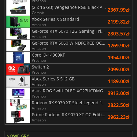
Proshop
(2 x 16 GB) Vengeance RGB Black AMD Expo 6000 MHz - CAS 30
2367.99zł
Corsair
Xbox Series X Standard
2199.82zł
Amazon
GeForce RTX 5070 12G Gaming Trio OC Black
2803.57zł
Amazon
GeForce RTX 5060 WINDFORCE OC 8G
1269.90zł
Amazon
Core i9-14900KF
1954.00zł
Proshop
Switch 2
2099.00zł
Proshop
Xbox Series S 512 GB
1189.00zł
Amazon
Asus ROG Swift OLED XG27UCDMG
3913.00zł
Proshop
Radeon RX 9070 XT Steel Legend 16GB
2822.50zł
Amazon
Prime Radeon RX 9070 XT OC Edition 16G
2962.23zł
Amazon
NOWE GRY