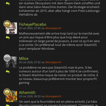
ein starkes Ökosystem mit dem Steam-Deck schaffen und
dann eine Salon-Maschine starten. Die Strategie erscheint
kohärenter als 2015, aber alles hängt vom Preis-Leistungs-
Verhältnis ab
FisheyePlacebo
20 cze 2026, 07:49
na
dlcompare.fr
Malheureusement elle arrive trop tard sur le marché avec
un prix qui risque d'être plus que trop élevé pour
intéresser un large panel de joueurs, à voir ce qu'il en sera
à sa sortie. On préférerait tout de même avoir SteamOS
pour remplacer Windows.
Milox
20 cze 2026, 07:32
na
dlcompare.fr
Le problème ne sera pas SteamOS mais le prix. Si les
rumeurs autour d’un tarif à plus de 1000 € se confirment,
la Steam Machine risque de rester un produit de niche. À
ce niveau, beaucoup préféreront monter leur propre PC
gaming
Athemith
20 cze 2026, 06:53
na
dlcompare.fr
On sent que la fourmilière est en pleine activité. J'ai hâte
de voir comment se passera le lancement. Clairement, je