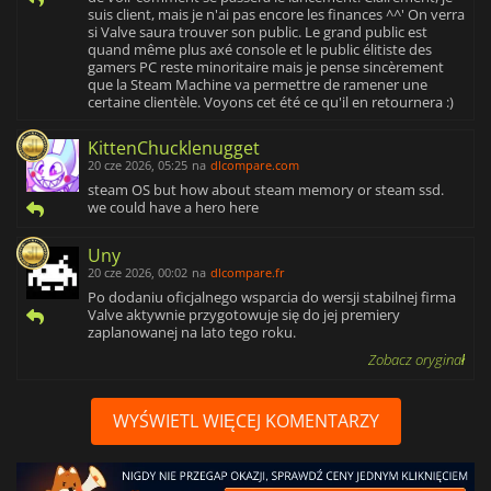
suis client, mais je n'ai pas encore les finances ^^' On verra
si Valve saura trouver son public. Le grand public est
quand même plus axé console et le public élitiste des
gamers PC reste minoritaire mais je pense sincèrement
que la Steam Machine va permettre de ramener une
certaine clientèle. Voyons cet été ce qu'il en retournera :)
KittenChucklenugget
20 cze 2026, 05:25
na
dlcompare.com
steam OS but how about steam memory or steam ssd.
we could have a hero here
Uny
20 cze 2026, 00:02
na
dlcompare.fr
Po dodaniu oficjalnego wsparcia do wersji stabilnej firma
Valve aktywnie przygotowuje się do jej premiery
zaplanowanej na lato tego roku.
Zobacz oryginał
WYŚWIETL WIĘCEJ KOMENTARZY