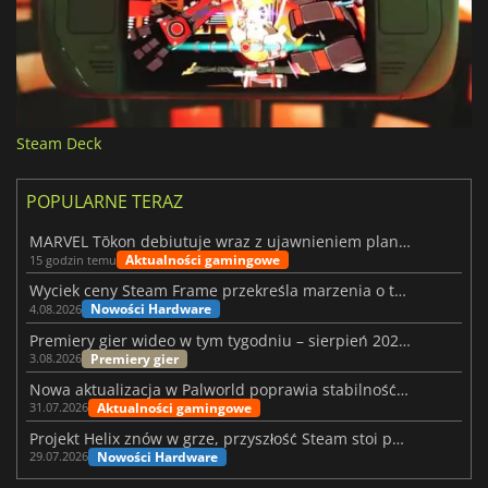
Steam Deck
POPULARNE TERAZ
MARVEL Tōkon debiutuje wraz z ujawnieniem planu rozwoju na pierwszy rok
Aktualności gamingowe
15 godzin temu
Wyciek ceny Steam Frame przekreśla marzenia o tanim zestawie VR
Nowości Hardware
4.08.2026
Premiery gier wideo w tym tygodniu – sierpień 2026 r. (32. tydzień)
Premiery gier
3.08.2026
Nowa aktualizacja w Palworld poprawia stabilność Sunreach i walk z bossami
Aktualności gamingowe
31.07.2026
Projekt Helix znów w grze, przyszłość Steam stoi pod znakiem zapytania
Nowości Hardware
29.07.2026