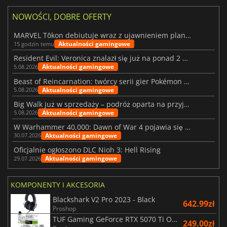
NOWOŚCI, DOBRE OFERTY
MARVEL Tōkon debiutuje wraz z ujawnieniem planu rozwoju na pierwszy rok
Aktualności gamingowe
15 godzin temu
Resident Evil: Veronica znalazł się już na ponad 2 milionach list życzeń
Aktualności gamingowe
5.08.2026
Beast of Reincarnation: twórcy serii gier Pokémon wkraczają na nową ścieżkę
Aktualności gamingowe
5.08.2026
Big Walk już w sprzedaży – podróż oparta na przyjaźni
Aktualności gamingowe
5.08.2026
W Warhammer 40,000: Dawn of War 4 pojawia się frakcja Nekronów
Aktualności gamingowe
30.07.2026
Oficjalnie ogłoszono DLC Nioh 3: Hell Rising
Aktualności gamingowe
29.07.2026
KOMPONENTY I AKCESORIA
Blackshark V2 Pro 2023 - Black
642.99zł
Proshop
TUF Gaming GeForce RTX 5070 Ti OC White Edition 16GB
249.00zł