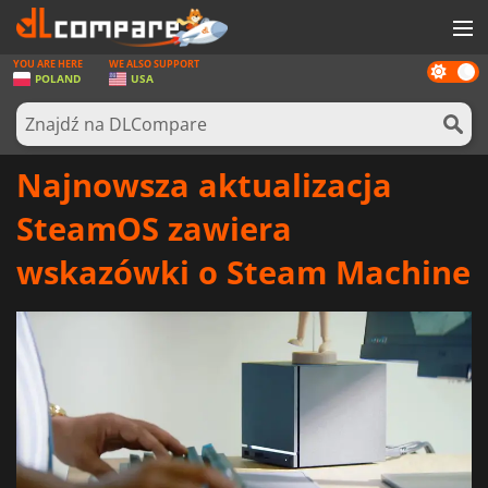
YOU ARE HERE
WE ALSO SUPPORT
Dark
GRY
POLAND
USA
mode
KARTY DO GIER
OPROGRAMOWANIE
Najnowsza aktualizacja
REWARDS
SteamOS zawiera
SPRZĘT KOMPUTEROWY
wskazówki o Steam Machine
AKTUALNOŚCI
ZALOGUJ SIĘ LUB ZAREJESTRUJ