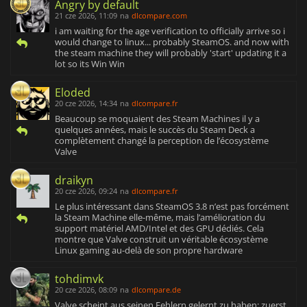
Angry by default
21 cze 2026, 11:09
na
dlcompare.com
i am waiting for the age verification to officially arrive so i
would change to linux... probably SteamOS. and now with
the steam machine they will probably 'start' updating it a
lot so its Win Win
Eloded
20 cze 2026, 14:34
na
dlcompare.fr
Beaucoup se moquaient des Steam Machines il y a
quelques années, mais le succès du Steam Deck a
complètement changé la perception de l’écosystème
Valve
draikyn
20 cze 2026, 09:24
na
dlcompare.fr
Le plus intéressant dans SteamOS 3.8 n’est pas forcément
la Steam Machine elle-même, mais l’amélioration du
support matériel AMD/Intel et des GPU dédiés. Cela
montre que Valve construit un véritable écosystème
Linux gaming au-delà de son propre hardware
tohdimvk
20 cze 2026, 08:09
na
dlcompare.de
Valve scheint aus seinen Fehlern gelernt zu haben: zuerst