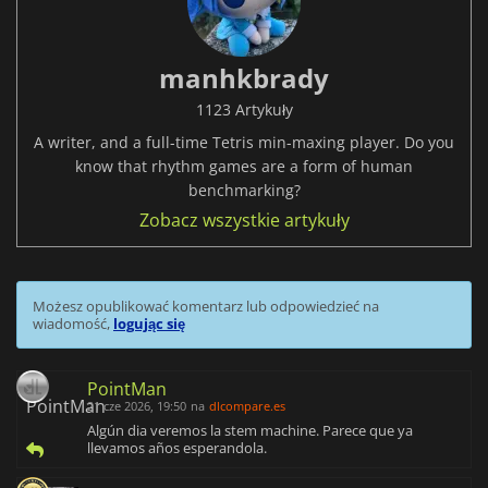
manhkbrady
1123 Artykuły
A writer, and a full-time Tetris min-maxing player. Do you
know that rhythm games are a form of human
benchmarking?
Zobacz wszystkie artykuły
Możesz opublikować komentarz lub odpowiedzieć na
wiadomość,
logując się
PointMan
21 cze 2026, 19:50
na
dlcompare.es
Algún dia veremos la stem machine. Parece que ya
llevamos años esperandola.