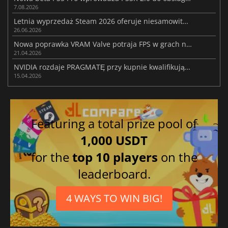
7.08.2026
Letnia wyprzedaż Steam 2026 oferuje niesamowite promocje na tysiące gier
26.06.2026
Nowa poprawka VRAM Valve potraja FPS w grach na AMD RX 6500 XT
21.04.2026
NVIDIA rozdaje PRAGMATĘ przy kupnie kwalifikującej się karty z serii RTX 50
15.04.2026
Featuring a total prize pool of
1,000 USDT
for the
top 10 players
on the
leaderboard.
4 WAYS TO WIN BIG!