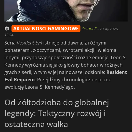
AKTUALNOŚCI GAMINGOWE
OctaneE
-
20 sty 2026,
15:24
Seria
Resident Evil
istnieje od dawna, z różnymi
bohaterami, złoczyńcami, zwrotami akcji i wieloma
innymi, przynosząc społeczności różne emocje. Leon S.
Kennedy wyróżnia się jako główny bohater w różnych
grach z serii, w tym w jej najnowszej odsłonie:
Resident
Evil Requiem
. Przejdźmy chronologicznie przez
ewolucję Leona S. Kennedy'ego.
Od żółtodzioba do globalnej
legendy: Taktyczny rozwój i
ostateczna walka