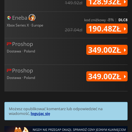
128.93ZŁ
149.92zł
Eneba
-8% :
kod zniżkowy
DLC8
Xbox Series X · Europe
190.48ZŁ
207.04zł
Proshop
349.00ZŁ
Dostawa · Poland
Proshop
349.00ZŁ
Dostawa · Poland
Możesz opublikować komentarz lub odpowiedzieć na
wiadomość,
logując się