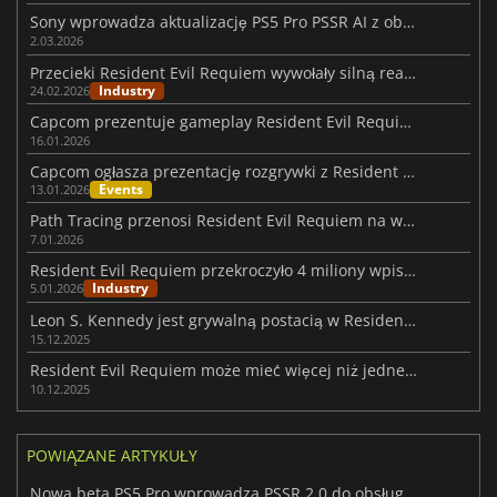
Sony wprowadza aktualizację PS5 Pro PSSR AI z obsługą Resident Evil Requiem
2.03.2026
Przecieki Resident Evil Requiem wywołały silną reakcję Kamiyi
Industry
24.02.2026
Capcom prezentuje gameplay Resident Evil Requiem na styczniowym show
16.01.2026
Capcom ogłasza prezentację rozgrywki z Resident Evil Requiem
Events
13.01.2026
Path Tracing przenosi Resident Evil Requiem na wyższy poziom
7.01.2026
Resident Evil Requiem przekroczyło 4 miliony wpisów na listy życzeń Steam
Industry
5.01.2026
Leon S. Kennedy jest grywalną postacią w Resident Evil Requiem
15.12.2025
Resident Evil Requiem może mieć więcej niż jednego bohatera
10.12.2025
POWIĄZANE ARTYKUŁY
Nowa beta PS5 Pro wprowadza PSSR 2.0 do obsługiwanych tytułów