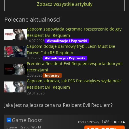
Zobacz wszystkie artykuły
Polecane aktualności
Capcom zapowiada ogromne rozszerzenie do gry
Resident Evil Requiem
14.07.2026
Aktualizacje i Poprawki
Capcom dodaje darmowy tryb „Leon Must Die
Forever” do RE Requiem
8.05.2026
Aktualizacje i Poprawki
Premiera Resident Evil Requiem wsparta dobrymi
recenzjami
2.03.2026
Industry
Capcom zdradza, jak PS5 Pro zwiększy wydajność
Resident Evil Requiem
29.01.2026
Jaka jest najlepsza cena na Resident Evil Requiem?
Game Boost
-14% :
kod zniżkowy
DLC14
Steam · Rest of World