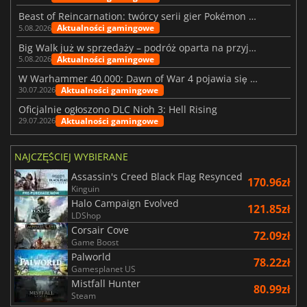
Beast of Reincarnation: twórcy serii gier Pokémon wkraczają na nową ścieżkę
Aktualności gamingowe
5.08.2026
Big Walk już w sprzedaży – podróż oparta na przyjaźni
Aktualności gamingowe
5.08.2026
W Warhammer 40,000: Dawn of War 4 pojawia się frakcja Nekronów
Aktualności gamingowe
30.07.2026
Oficjalnie ogłoszono DLC Nioh 3: Hell Rising
Aktualności gamingowe
29.07.2026
NAJCZĘŚCIEJ WYBIERANE
Assassin's Creed Black Flag Resynced
170.96zł
Kinguin
Halo Campaign Evolved
121.85zł
LDShop
Corsair Cove
72.09zł
Game Boost
Palworld
78.22zł
Gamesplanet US
Mistfall Hunter
80.99zł
Steam