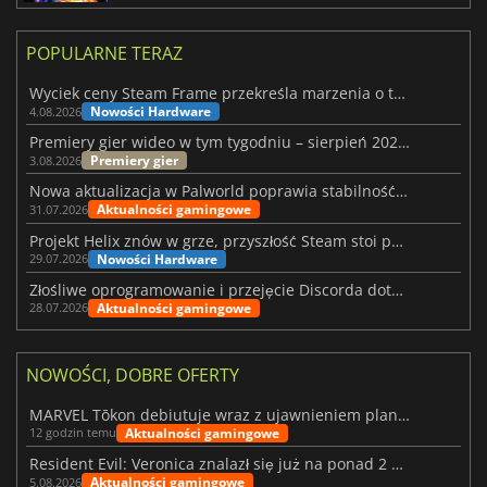
POPULARNE TERAZ
Wyciek ceny Steam Frame przekreśla marzenia o tanim zestawie VR
Nowości Hardware
4.08.2026
Premiery gier wideo w tym tygodniu – sierpień 2026 r. (32. tydzień)
Premiery gier
3.08.2026
Nowa aktualizacja w Palworld poprawia stabilność Sunreach i walk z bossami
Aktualności gamingowe
31.07.2026
Projekt Helix znów w grze, przyszłość Steam stoi pod znakiem zapytania
Nowości Hardware
29.07.2026
Złośliwe oprogramowanie i przejęcie Discorda dotknęły Meccha Chameleon
Aktualności gamingowe
28.07.2026
NOWOŚCI, DOBRE OFERTY
MARVEL Tōkon debiutuje wraz z ujawnieniem planu rozwoju na pierwszy rok
Aktualności gamingowe
12 godzin temu
Resident Evil: Veronica znalazł się już na ponad 2 milionach list życzeń
Aktualności gamingowe
5.08.2026