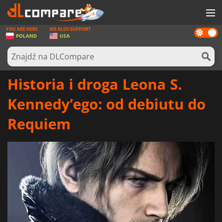
YOU ARE HERE
WE ALSO SUPPORT
Dark
GRY
POLAND
USA
mode
KARTY DO GIER
OPROGRAMOWANIE
Historia i droga Leona S.
REWARDS
Kennedy’ego: od debiutu do
SPRZĘT KOMPUTEROWY
Requiem
AKTUALNOŚCI
ZALOGUJ SIĘ LUB ZAREJESTRUJ