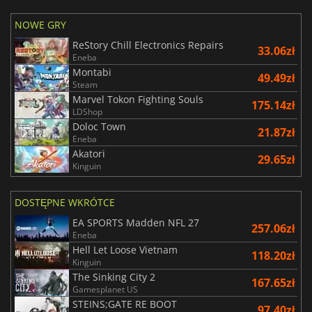
NOWE GRY
ReStory Chill Electronics Repairs
33.06zł
Eneba
Montabi
49.49zł
Steam
Marvel Tokon Fighting Souls
175.14zł
LDShop
Doloc Town
21.87zł
Eneba
Akatori
29.65zł
Kinguin
DOSTĘPNE WKRÓTCE
EA SPORTS Madden NFL 27
257.06zł
Eneba
Hell Let Loose Vietnam
118.20zł
Kinguin
The Sinking City 2
167.65zł
Gamesplanet US
STEINS;GATE RE BOOT
97.40zł