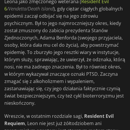
Leona jako zmęczonego weterana (
Resident Evil
6
/Vendetta/Death Island
), gdy ciężar ciągłych globalnych
epidemii zaczął odbijać się na jego zdrowiu
psychicznym. Był to jego najmroczniejszy okres, kiedy
został zmuszony do zabicia prezydenta Stanów
Zjednoczonych, Adama Benforda (swojego przyjaciela,
osoby, która dała mu cel do życia), aby powstrzymać
epidemię. To zburzyło jego resztki wiary w instytucje,
którym służy, sprawiając, że uwierzył, że odznaka, którą
nosi, nie ma żadnego znaczenia. Był to również okres,
w którym wykazywał znaczące oznaki PTSD. Zaczyna
zmagać się z alkoholizmem i wypaleniem,
zastanawiając się, czy jego działania faktycznie czynią
świat bezpieczniejszym, czy też cykl bioterroryzmu jest
nieskończony.
Wreszcie, w ostatnim rozdziale sagi,
Resident Evil
Requiem
, Leon nie jest już żółtodziobem ani