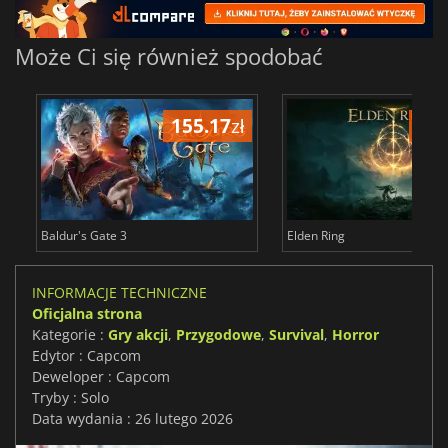
Może Ci się również spodobać
155.17
zł
175
Baldur's Gate 3
Elden Ring
INFORMACJE TECHNICZNE
Oficjalna strona
Kategorie :
Gry akcji
,
Przygodowe
,
Survival
,
Horror
Edytor : Capcom
Deweloper : Capcom
Tryby : Solo
Data wydania : 26 lutego 2026