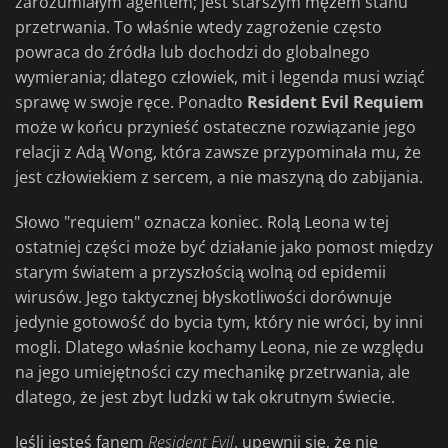
zarozumiałym agentem; jest starszym mężem stanu
przetrwania. To właśnie wtedy zagrożenie często
powraca do źródła lub dochodzi do globalnego
wymierania; dlatego człowiek, mit i legenda musi wziąć
sprawę w swoje ręce. Ponadto
Resident Evil Requiem
może w końcu przynieść ostateczne rozwiązanie jego
relacji z Adą Wong, która zawsze przypominała mu, że
jest człowiekiem z sercem, a nie maszyną do zabijania.
Słowo "requiem" oznacza koniec. Rolą Leona w tej
ostatniej części może być działanie jako pomost między
starym światem a przyszłością wolną od epidemii
wirusów. Jego taktycznej błyskotliwości dorównuje
jedynie gotowość do bycia tym, który nie wróci, by inni
mogli. Dlatego właśnie kochamy Leona, nie ze względu
na jego umiejętności czy mechanikę przetrwania, ale
dlatego, że jest zbyt ludzki w tak okrutnym świecie.
Jeśli jesteś fanem
Resident Evil
, upewnij się, że nie