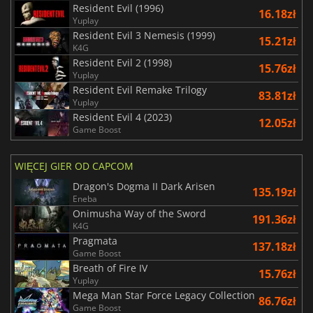
Resident Evil (1996)
16.18zł
Yuplay
Resident Evil 3 Nemesis (1999)
15.21zł
K4G
Resident Evil 2 (1998)
15.76zł
Yuplay
Resident Evil Remake Trilogy
83.81zł
Yuplay
Resident Evil 4 (2023)
12.05zł
Game Boost
WIĘCEJ GIER OD CAPCOM
Dragon's Dogma II Dark Arisen
135.19zł
Eneba
Onimusha Way of the Sword
191.36zł
K4G
Pragmata
137.18zł
Game Boost
Breath of Fire IV
15.76zł
Yuplay
Mega Man Star Force Legacy Collection
86.76zł
Game Boost