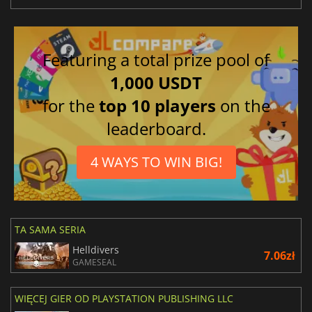
Featuring a total prize pool of
1,000 USDT
for the
top 10 players
on the
leaderboard.
4 WAYS TO WIN BIG!
TA SAMA SERIA
Helldivers
7.06zł
GAMESEAL
WIĘCEJ GIER OD PLAYSTATION PUBLISHING LLC