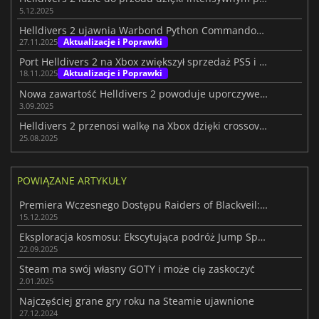
5.12.2025
Helldivers 2 ujawnia Warbond Python Commandos na grudzień 2025
Aktualizacje i Poprawki
27.11.2025
Port Helldivers 2 na Xbox zwiększył sprzedaż PS5 i PC, potwierdza Sony
Aktualizacje i Poprawki
18.11.2025
Nowa zawartość Helldivers 2 powoduje uporczywe problemy z wydajnością
3.09.2025
Helldivers 2 przenosi walkę na Xbox dzięki crossoverowi Halo: ODST
25.08.2025
POWIĄZANE ARTYKUŁY
Premiera Wczesnego Dostępu Raiders of Blackveil: MOBA spotyka Roguelite
15.12.2025
Eksploracja kosmosu: Ekscytująca podróż Jump Space w trybie kooperacji
22.09.2025
Steam ma swój własny GOTY i może cię zaskoczyć
2.01.2025
Najczęściej grane gry roku na Steamie ujawnione
27.12.2024