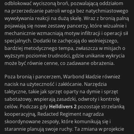
odblokować wyciszoną broń, pozwalającą oddziałom
na przerzedzanie patroli wroga bez natychmiastowego
wywoływania reakcji na dużą skalę. Wraz z bronią palną
pojawiają się nowe zestawy pancerzy, które wizualnie i
mechanicznie wzmacniają motyw infiltracji i operacji sił
specjalnych. Dodatki te zachęcają do wolniejszego,
bardziej metodycznego tempa, zwłaszcza w misjach o
wyższym poziomie trudności, gdzie unikanie wykrycia
może być równie cenne, co zadawane obrażenia.
Poza bronią i pancerzem, Warbond kładzie również
nacisk na użyteczność i zakłócanie. Narzędzia
taktyczne, takie jak sprzęt oparty na dymie i sprzęt
sabotażowy, wspierają zasadzki, odwroty i kontrolę
celów. Podczas gdy
Helldivers 2
pozostaje strzelanką
kooperacyjną, Redacted Regiment nagradza
skoordynowane zespoły, które komunikują się i
starannie planują swoje ruchy. Ta zmiana w projekcie