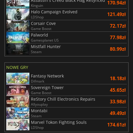
Assassin's Creed Black Flag Resynced
170.94zł
Kinguin
Halo Campaign Evolved
121.49zł
LDShop
Corsair Cove
72.17zł
Game Boost
Palworld
77.98zł
Gamesplanet US
Mistfall Hunter
80.99zł
Steam
NOWE GRY
Fantasy Network
18.18zł
Difmark
Sovereign Tower
45.65zł
Game Boost
ReStory Chill Electronics Repairs
33.98zł
Allyouplay
Montabi
49.49zł
Steam
Marvel Tokon Fighting Souls
174.61zł
LDShop