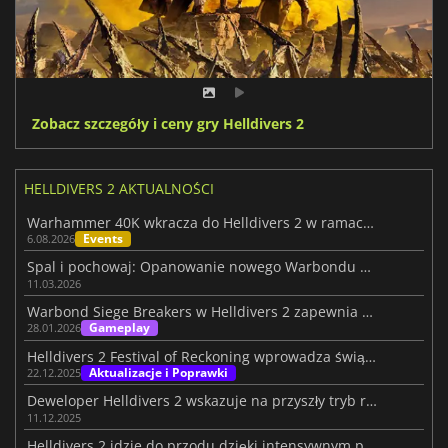
Zobacz szczegóły i ceny gry Helldivers 2
HELLDIVERS 2 AKTUALNOŚCI
Warhammer 40K wkracza do Helldivers 2 w ramach epickiej nowej współpracy
Events
6.08.2026
Spal i pochowaj: Opanowanie nowego Warbondu Helldivers 2
11.03.2026
Warbond Siege Breakers w Helldivers 2 zapewnia brutalną siłę ognia
Gameplay
28.01.2026
Helldivers 2 Festival of Reckoning wprowadza świąteczny chaos
Aktualizacje i Poprawki
22.12.2025
Deweloper Helldivers 2 wskazuje na przyszły tryb roguelite
11.12.2025
Helldivers 2 idzie do przodu dzięki intensywnym pracom optymalizacyjnym