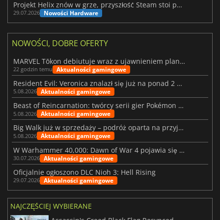
Projekt Helix znów w grze, przyszłość Steam stoi pod znakiem zapytania
Nowości Hardware
29.07.2026
NOWOŚCI, DOBRE OFERTY
MARVEL Tōkon debiutuje wraz z ujawnieniem planu rozwoju na pierwszy rok
Aktualności gamingowe
22 godzin temu
Resident Evil: Veronica znalazł się już na ponad 2 milionach list życzeń
Aktualności gamingowe
5.08.2026
Beast of Reincarnation: twórcy serii gier Pokémon wkraczają na nową ścieżkę
Aktualności gamingowe
5.08.2026
Big Walk już w sprzedaży – podróż oparta na przyjaźni
Aktualności gamingowe
5.08.2026
W Warhammer 40,000: Dawn of War 4 pojawia się frakcja Nekronów
Aktualności gamingowe
30.07.2026
Oficjalnie ogłoszono DLC Nioh 3: Hell Rising
Aktualności gamingowe
29.07.2026
NAJCZĘŚCIEJ WYBIERANE