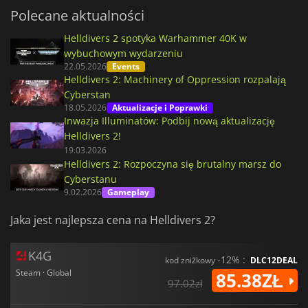
Polecane aktualności
Helldivers 2 spotyka Warhammer 40K w
wybuchowym wydarzeniu
22.05.2026
Events
Helldivers 2: Machinery of Oppression rozpalają
Cyberstan
18.05.2026
Aktualizacje i Poprawki
Inwazja Illuminatów: Podbij nową aktualizację
Helldivers 2!
19.03.2026
Helldivers 2: Rozpoczyna się brutalny marsz do
Cyberstanu
9.02.2026
Gameplay
Jaka jest najlepsza cena na Helldivers 2?
K4G
-12% :
kod zniżkowy
DLC12DEAL
Steam · Global
85.38ZŁ
97.02zł