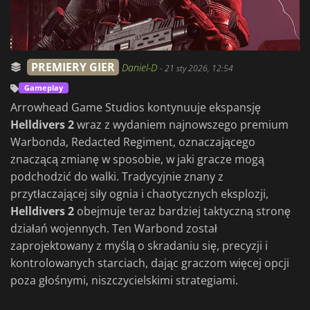
PREMIERY GIER
Daniel-D
-
21 sty 2026, 12:54
Gameplay
Arrowhead Game Studios kontynuuje ekspansję
Helldivers 2
wraz z wydaniem najnowszego premium
Warbonda, Redacted Regiment, oznaczającego
znaczącą zmianę w sposobie, w jaki gracze mogą
podchodzić do walki. Tradycyjnie znany z
przytłaczającej siły ognia i chaotycznych eksplozji,
Helldivers 2
obejmuje teraz bardziej taktyczną stronę
działań wojennych. Ten Warbond został
zaprojektowany z myślą o skradaniu się, precyzji i
kontrolowanych starciach, dając graczom więcej opcji
poza głośnymi, niszczycielskimi strategiami.