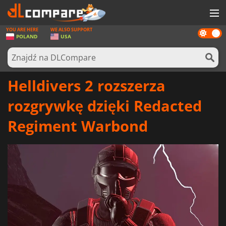
YOU ARE HERE
WE ALSO SUPPORT
Dark
GRY
POLAND
USA
mode
KARTY DO GIER
OPROGRAMOWANIE
Helldivers 2 rozszerza
REWARDS
rozgrywkę dzięki Redacted
SPRZĘT KOMPUTEROWY
Regiment Warbond
AKTUALNOŚCI
ZALOGUJ SIĘ LUB ZAREJESTRUJ