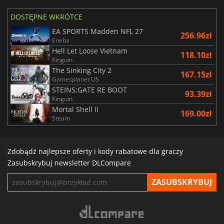
DOSTĘPNE WKRÓTCE
EA SPORTS Madden NFL 27
256.96zł
Eneba
Hell Let Loose Vietnam
118.10zł
Kinguin
The Sinking City 2
167.15zł
Gamesplanet US
STEINS;GATE RE BOOT
93.39zł
Kinguin
Mortal Shell II
169.00zł
Steam
Zdobądź najlepsze oferty i kody rabatowe dla graczy
Zasubskrybuj newsletter DLCompare