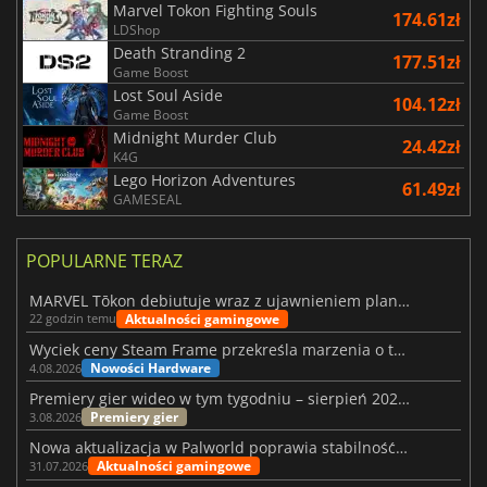
Marvel Tokon Fighting Souls
174.61zł
LDShop
Death Stranding 2
177.51zł
Game Boost
Lost Soul Aside
104.12zł
Game Boost
Midnight Murder Club
24.42zł
K4G
Lego Horizon Adventures
61.49zł
GAMESEAL
POPULARNE TERAZ
MARVEL Tōkon debiutuje wraz z ujawnieniem planu rozwoju na pierwszy rok
Aktualności gamingowe
22 godzin temu
Wyciek ceny Steam Frame przekreśla marzenia o tanim zestawie VR
Nowości Hardware
4.08.2026
Premiery gier wideo w tym tygodniu – sierpień 2026 r. (32. tydzień)
Premiery gier
3.08.2026
Nowa aktualizacja w Palworld poprawia stabilność Sunreach i walk z bossami
Aktualności gamingowe
31.07.2026