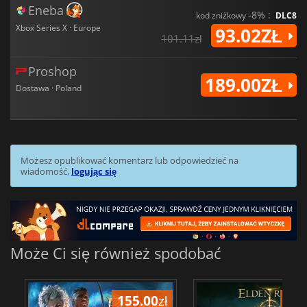
Eneba
-8% :
kod zniżkowy
DLC8
Xbox Series X · Europe
93.02ZŁ
101.11zł
Proshop
189.00ZŁ
Dostawa · Poland
Możesz opublikować komentarz lub odpowiedzieć na
wiadomość,
logując się
Może Ci się również spodobać
155.00
zł
175