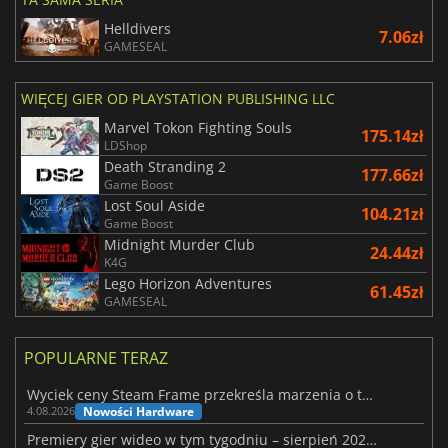
Helldivers
7.06zł
GAMESEAL
WIĘCEJ GIER OD PLAYSTATION PUBLISHING LLC
Marvel Tokon Fighting Souls
175.14zł
LDShop
Death Stranding 2
177.66zł
Game Boost
Lost Soul Aside
104.21zł
Game Boost
Midnight Murder Club
24.44zł
K4G
Lego Horizon Adventures
61.45zł
GAMESEAL
POPULARNE TERAZ
Wyciek ceny Steam Frame przekreśla marzenia o tanim zestawie VR
Nowości Hardware
4.08.2026
Premiery gier wideo w tym tygodniu – sierpień 2026 r. (32. tydzień)