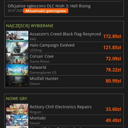
Oficjalnie ogłoszono DLC Nioh 3: Hell Rising
Aktualności gamingowe
29.07.2026
NAJCZĘŚCIEJ WYBIERANE
Assassin's Creed Black Flag Resynced
172.89zł
K4G
Halo Campaign Evolved
121.85zł
LDShop
Corsair Cove
72.09zł
Game Boost
Palworld
78.22zł
Gamesplanet US
Mistfall Hunter
80.99zł
Steam
NOWE GRY
ReStory Chill Electronics Repairs
33.60zł
Kinguin
Montabi
49.49zł
Steam