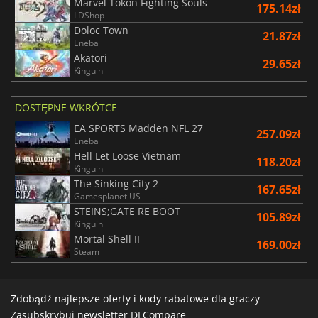
Marvel Tokon Fighting Souls
175.14zł
LDShop
Doloc Town
21.87zł
Eneba
Akatori
29.65zł
Kinguin
DOSTĘPNE WKRÓTCE
EA SPORTS Madden NFL 27
257.09zł
Eneba
Hell Let Loose Vietnam
118.20zł
Kinguin
The Sinking City 2
167.65zł
Gamesplanet US
STEINS;GATE RE BOOT
105.89zł
Kinguin
Mortal Shell II
169.00zł
Steam
Zdobądź najlepsze oferty i kody rabatowe dla graczy
Zasubskrybuj newsletter DLCompare