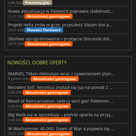
Premiery gier
3.08.2026
Nowa aktualizacja w Palworld poprawia stabilność Sunreach i walk z bossami
Aktualności gamingowe
31.07.2026
Projekt Helix znów w grze, przyszłość Steam stoi pod znakiem zapytania
Nowości Hardware
29.07.2026
Złośliwe oprogramowanie i przejęcie Discorda dotknęły Meccha Chameleon
Aktualności gamingowe
28.07.2026
NOWOŚCI, DOBRE OFERTY
MARVEL Tōkon debiutuje wraz z ujawnieniem planu rozwoju na pierwszy rok
Aktualności gamingowe
8 godzin temu
Resident Evil: Veronica znalazł się już na ponad 2 milionach list życzeń
Aktualności gamingowe
5.08.2026
Beast of Reincarnation: twórcy serii gier Pokémon wkraczają na nową ścieżkę
Aktualności gamingowe
5.08.2026
Big Walk już w sprzedaży – podróż oparta na przyjaźni
Aktualności gamingowe
5.08.2026
W Warhammer 40,000: Dawn of War 4 pojawia się frakcja Nekronów
Aktualności gamingowe
30.07.2026