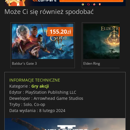
Może Ci się również spodobać
155.20
zł
175
Baldur's Gate 3
Elden Ring
INFORMACJE TECHNICZNE
Kategorie :
Gry akcji
Edytor : PlayStation Publishing LLC
Deweloper : Arrowhead Game Studios
Tryby : Solo, Co-op
Data wydania : 8 lutego 2024