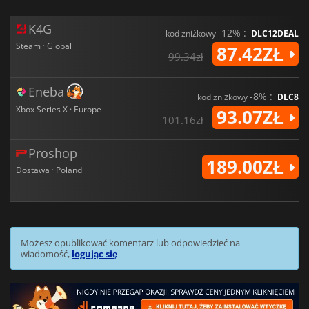
K4G
-12% :
kod zniżkowy
DLC12DEAL
Steam · Global
87.42ZŁ
99.34zł
Eneba
-8% :
kod zniżkowy
DLC8
Xbox Series X · Europe
93.07ZŁ
101.16zł
Proshop
189.00ZŁ
Dostawa · Poland
Możesz opublikować komentarz lub odpowiedzieć na
wiadomość,
logując się