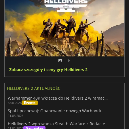
Zobacz szczegóły i ceny gry Helldivers 2
HELLDIVERS 2 AKTUALNOŚCI
Warhammer 40K wkracza do Helldivers 2 w ramach epickiej nowej współpracy
Events
6.08.2026
Spal i pochowaj: Opanowanie nowego Warbondu Helldivers 2
11.03.2026
Helldivers 2 wprowadza Stealth Warfare z Redacted Regiment
Gameplay
21.01.2026