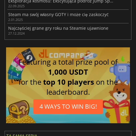
Eksploracja kosmosu: Ekscytująca podróż Jump Space w trybie kooperacji
22.09.2025
Steam ma swój własny GOTY i może cię zaskoczyć
2.01.2025
Najczęściej grane gry roku na Steamie ujawnione
27.12.2024
Featuring a total prize pool of
1,000 USDT
for the
top 10 players
on the
leaderboard.
4 WAYS TO WIN BIG!
TA SAMA SERIA