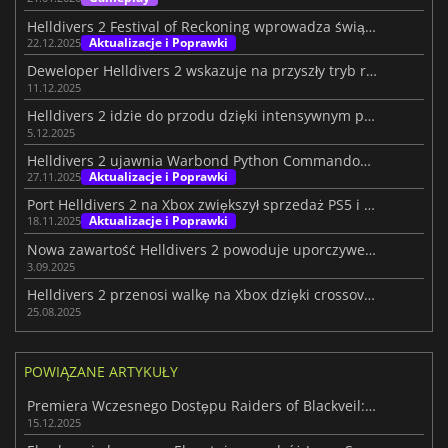
Helldivers 2 Festival of Reckoning wprowadza świąteczny chaos
Aktualizacje i Poprawki
22.12.2025
Deweloper Helldivers 2 wskazuje na przyszły tryb roguelite
11.12.2025
Helldivers 2 idzie do przodu dzięki intensywnym pracom optymalizacyjnym
5.12.2025
Helldivers 2 ujawnia Warbond Python Commandos na grudzień 2025
Aktualizacje i Poprawki
27.11.2025
Port Helldivers 2 na Xbox zwiększył sprzedaż PS5 i PC, potwierdza Sony
Aktualizacje i Poprawki
18.11.2025
Nowa zawartość Helldivers 2 powoduje uporczywe problemy z wydajnością
3.09.2025
Helldivers 2 przenosi walkę na Xbox dzięki crossoverowi Halo: ODST
25.08.2025
POWIĄZANE ARTYKUŁY
Premiera Wczesnego Dostępu Raiders of Blackveil: MOBA spotyka Roguelite
15.12.2025