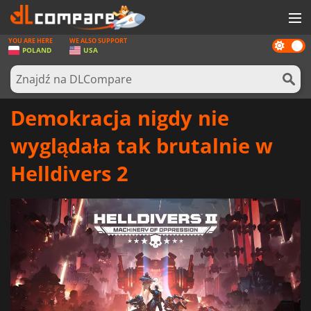
YOU ARE HERE
WE ALSO SUPPORT
Dark
GRY
POLAND
USA
mode
KARTY DO GIER
OPROGRAMOWANIE
Demokracja nigdy nie
REWARDS
wyglądała tak brutalnie w
SPRZĘT KOMPUTEROWY
Helldivers 2
AKTUALNOŚCI
ZALOGUJ SIĘ LUB ZAREJESTRUJ