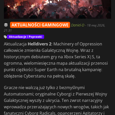
AKTUALNOŚCI GAMINGOWE
Daniel-D
-
18 maj 2026,
21:31
Aktualizacje i Poprawki
Aktualizacja
Helldivers 2
: Machinery of Oppression
całkowicie zmieniła Galaktyczną Wojnę. Wraz z
historycznym debiutem gry na Xbox Series X|S, ta
ogromna, wielomiesięczna mapa aktualizacji przenosi
punkt ciężkości Super Earth na brutalną kampanię:
oblężenie Cyberstanu na pełną skalę.
Gracze nie walczą już tylko z bezmyślnymi
Automatonami; oryginalne Cyborgi z Pierwszej Wojny
Galaktycznej wyszły z ukrycia. Ten zwrot narracyjny
wprowadza przerażających nowych wrogów, takich jak
fanatyczni Cyborg Radicals, opancerzeni Agitatorzy i