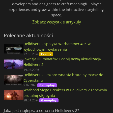
developers and designers to craft meaningful player
experiences and grow within the interactive storytelling
space.
Zobacz wszystkie artykuły
Polecane aktualności
Helldivers 2 spotyka Warhammer 40K w
wybuchowym wydarzeniu
22.05.2026
Events
Inwazja Illuminatów: Podbij nową aktualizację
Helldivers 2!
19.03.2026
Helldivers 2: Rozpoczyna się brutalny marsz do
Cyberstanu
9.02.2026
Gameplay
Warbond Siege Breakers w Helldivers 2 zapewnia
brutalną siłę ognia
28.01.2026
Gameplay
Jaka jest najlepsza cena na Helldivers 2?